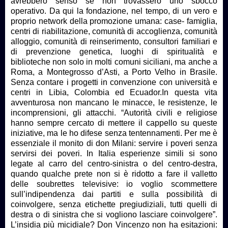
avrebbero senso se non trovassero uno sbocco
operativo. Da qui la fondazione, nel tempo, di un vero e
proprio network della promozione umana: case- famiglia,
centri di riabilitazione, comunità di accoglienza, comunità
alloggio, comunità di reinserimento, consultori familiari e
di prevenzione genetica, luoghi di spiritualità e
biblioteche non solo in molti comuni siciliani, ma anche a
Roma, a Montegrosso d’Asti, a Porto Velho in Brasile.
Senza contare i progetti in convenzione con università e
centri in Libia, Colombia ed Ecuador.In questa vita
avventurosa non mancano le minacce, le resistenze, le
incomprensioni, gli attacchi. “Autorità civili e religiose
hanno sempre cercato di mettere il cappello su queste
iniziative, ma le ho difese senza tentennamenti. Per me è
essenziale il monito di don Milani: servire i poveri senza
servirsi dei poveri. In Italia esperienze simili si sono
legate al carro del centro-sinistra o del centro-destra,
quando qualche prete non si è ridotto a fare il valletto
delle soubrettes televisive: io voglio scommettere
sull’indipendenza dai partiti e sulla possibilità di
coinvolgere, senza etichette pregiudiziali, tutti quelli di
destra o di sinistra che si vogliono lasciare coinvolgere”.
L’insidia più micidiale? Don Vincenzo non ha esitazioni: