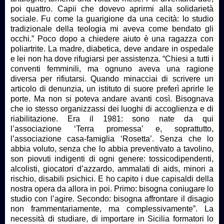
poi quattro. Capii che dovevo aprirmi alla solidarietà
sociale. Fu come la guarigione da una cecità: lo studio
tradizionale della teologia mi aveva come bendato gli
occhi.” Poco dopo a chiedere aiuto è una ragazza con
poliartrite. La madre, diabetica, deve andare in ospedale
e lei non ha dove rifugiarsi per assistenza. “Chiesi a tutti i
conventi femminili, ma ognuno aveva una ragione
diversa per rifiutarsi. Quando minacciai di scrivere un
articolo di denunzia, un istituto di suore preferì aprirle le
porte. Ma non si poteva andare avanti così. Bisognava
che io stesso organizzassi dei luoghi di accoglienza e di
riabilitazione. Era il 1981: sono nate da qui
l’associazione ‘Terra promessa’ e, soprattutto,
l’associazione casa-famiglia ‘Rosetta’. Senza che lo
abbia voluto, senza che lo abbia preventivato a tavolino,
son piovuti indigenti di ogni genere: tossicodipendenti,
alcolisti, giocatori d’azzardo, ammalati di aids, minori a
rischio, disabili psichici. E ho capito i due capisaldi della
nostra opera da allora in poi. Primo: bisogna coniugare lo
studio con l’agire. Secondo: bisogna affrontare il disagio
non frammentariamente, ma complessivamente”. La
necessità di studiare, di importare in Sicilia formatori lo