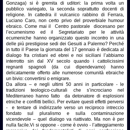
Gonzaga) si è gremita di uditori: la prima volta un
pubblico variegato, la seconda soprattutto docenti di
religione. In cattedra il vulcanico rabbino di Ferrara,
Luciano Caro, non certo privo del proverbiale humour
ebraico. Come mai il Centro pastorale diocesano per
l’ecumenismo ed il Segretariato per le attività
ecumeniche hanno organizzato questo incontro in una
delle più prestigiose sedi dei Gesuiti a Palermo? Perché
in tutto il Paese la giornata del 17 gennaio è dedicata al
dialogo fra cristiani ed ebrei e noi siciliani l’abbiamo
interrotto sin dal XV secolo quando i cattolicissimi
regnanti spagnoli (da cui dipendevamo) hanno
delicatamente offerto alle numerose comunità ebraiche
un bivio: convertirsi o emigrare.
Da allora – e negli ultimi 50 anni in particolare - le
tradizioni teologico-culturali che s’incrociano nel
Mediterraneo hanno fatto da detonatore di esplosioni
etniche e conflitti bellici. Per evitare questi effetti perversi
- e tentare di indirizzarle verso un reciproco intreccio
fondato sul pluralismo e sulla contaminazione
vicendevole – quel dialogo va riattivato. Ma non è per
nulla facile.Vi si oppone - come è ovvio - l’atteggiamento