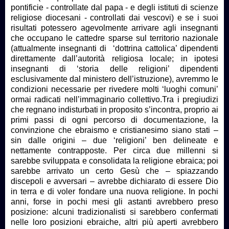
pontificie - controllate dal papa - e degli istituti di scienze
religiose diocesani - controllati dai vescovi) e se i suoi
risultati potessero agevolmente arrivare agli insegnanti
che occupano le cattedre sparse sul territorio nazionale
(attualmente insegnanti di ‘dottrina cattolica’ dipendenti
direttamente dall’autorità religiosa locale; in ipotesi
insegnanti di ‘storia delle religioni’ dipendenti
esclusivamente dal ministero dell’istruzione), avremmo le
condizioni necessarie per rivedere molti ‘luoghi comuni’
ormai radicati nell’immaginario collettivo.Tra i pregiudizi
che regnano indisturbati in proposito s’incontra, proprio ai
primi passi di ogni percorso di documentazione, la
convinzione che ebraismo e cristianesimo siano stati –
sin dalle origini – due ‘religioni’ ben delineate e
nettamente contrapposte. Per circa due millenni si
sarebbe sviluppata e consolidata la religione ebraica; poi
sarebbe arrivato un certo Gesù che – spiazzando
discepoli e avversari – avrebbe dichiarato di essere Dio
in terra e di voler fondare una nuova religione. In pochi
anni, forse in pochi mesi gli astanti avrebbero preso
posizione: alcuni tradizionalisti si sarebbero confermati
nelle loro posizioni ebraiche, altri più aperti avrebbero