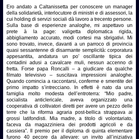
Ero andato a Caltanissetta per conoscere un manager
della solidarietà, interlocutore di ministri e di assessori, la
cui holding di servizi sociali dà lavoro a trecento persone.
Sulla base di esperienze analoghe, mi aspettavo un
prete à la page: valigetta diplomatica rigida,
abbigliamento accurato, modi cortesi ma sbrigativi. Mi
sono trovato, invece, davanti a un parroco di provincia
quasi sessantenne di disarmante semplicità: corporatura
appesantita, andatura un po’ oscillante tipica dei
contadini adusi a cavalcare muli, nessun accenno di
fretta. Forse papa Roncalli – a giudicare da qualche
filmato televisivo – suscitava impressioni analoghe.
Quando comincia a raccontarsi, conferme e smentite del
primo impatto s’intrecciano. In effetti è nato da una
famiglia molto modesta dell’entroterra: “Mio padre,
socialista anticlericale, aveva organizzato una
cooperativa di coltivatori diretti per avere un pezzo delle
terre che la riforma agraria post-bellica strappava ai
grossi latifondisti. Mia madre, a titolo di volontariato,
faceva da magazziniera dei prodotti agricoli e da
cassiera”. Il premio per il diploma di quinta elementare
furono 40 pecore da allevare: un invito all’iniziativa