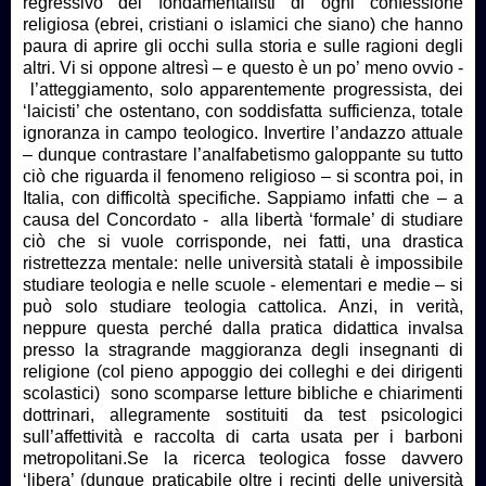
regressivo dei fondamentalisti di ogni confessione
religiosa (ebrei, cristiani o islamici che siano) che hanno
paura di aprire gli occhi sulla storia e sulle ragioni degli
altri. Vi si oppone altresì – e questo è un po’ meno ovvio -
l’atteggiamento, solo apparentemente progressista, dei
‘laicisti’ che ostentano, con soddisfatta sufficienza, totale
ignoranza in campo teologico. Invertire l’andazzo attuale
– dunque contrastare l’analfabetismo galoppante su tutto
ciò che riguarda il fenomeno religioso – si scontra poi, in
Italia, con difficoltà specifiche. Sappiamo infatti che – a
causa del Concordato - alla libertà ‘formale’ di studiare
ciò che si vuole corrisponde, nei fatti, una drastica
ristrettezza mentale: nelle università statali è impossibile
studiare teologia e nelle scuole - elementari e medie – si
può solo studiare teologia cattolica. Anzi, in verità,
neppure questa perché dalla pratica didattica invalsa
presso la stragrande maggioranza degli insegnanti di
religione (col pieno appoggio dei colleghi e dei dirigenti
scolastici) sono scomparse letture bibliche e chiarimenti
dottrinari, allegramente sostituiti da test psicologici
sull’affettività e raccolta di carta usata per i barboni
metropolitani.Se la ricerca teologica fosse davvero
‘libera’ (dunque praticabile oltre i recinti delle università