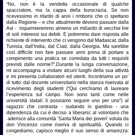
“No, non è la vendetta occasionale di qualche
spacciatore, ma la cappa della burocrazia. Se non
ricevessimo in ritardo di anni i rimborsi che ci spettano
dalla Regione – e che attualmente devono passare dalla
Asl - risparmieremmo almeno un miliardo di vecchie lire
di soli interessi sui debiti. E potremmo dare risposta alle
richieste di intervento che ci vengono dal Madascar, dalla
Tunisia, dall’India, dal Ciad, dalla Georgia. Ma sarebbe
così difficile non fare passare anni prima di portare a
compimento una pratica se corredata da tutti i requisiti
previsti dalle norme?”.Durante la lunga conversazione,
mi accompagna a visitare alcuni luoghi della sua attività
e mi presenta collaboratori ed utenti. Incontriamo un po’
di tutto: dal docente universitario nella stanza riservata al
ricevimento degli studenti (“Qui cerchiamo di laureare
l’esperienza sul campo. Non sono tanti come nelle
università statali: li possiamo seguire uno per uno”) al
ragazzo che contrasta - sudando in giardino - una
dipendenza da cui è deciso a liberarsi; al volontario che
aderisce alla comunità ‘Santa Maria dei poveri’ voluta da
don Vincenzo come riserva di spiritualità. Quando ci
congediamo, capisco meglio il suo senso di amarezza: