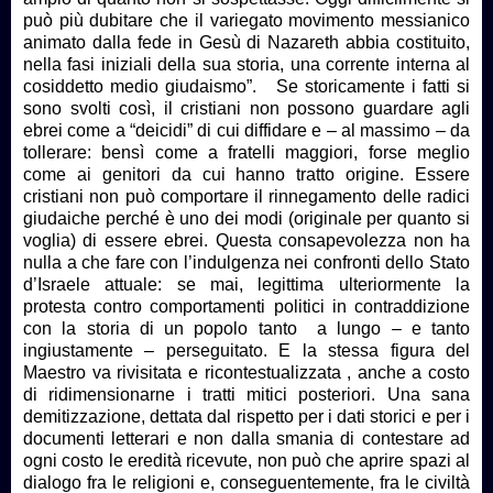
può più dubitare che il variegato movimento messianico
animato dalla fede in Gesù di Nazareth abbia costituito,
nella fasi iniziali della sua storia, una corrente interna al
cosiddetto medio giudaismo”. Se storicamente i fatti si
sono svolti così, il cristiani non possono guardare agli
ebrei come a “deicidi” di cui diffidare e – al massimo – da
tollerare: bensì come a fratelli maggiori, forse meglio
come ai genitori da cui hanno tratto origine. Essere
cristiani non può comportare il rinnegamento delle radici
giudaiche perché è uno dei modi (originale per quanto si
voglia) di essere ebrei. Questa consapevolezza non ha
nulla a che fare con l’indulgenza nei confronti dello Stato
d’Israele attuale: se mai, legittima ulteriormente la
protesta contro comportamenti politici in contraddizione
con la storia di un popolo tanto a lungo – e tanto
ingiustamente – perseguitato. E la stessa figura del
Maestro va rivisitata e ricontestualizzata , anche a costo
di ridimensionarne i tratti mitici posteriori. Una sana
demitizzazione, dettata dal rispetto per i dati storici e per i
documenti letterari e non dalla smania di contestare ad
ogni costo le eredità ricevute, non può che aprire spazi al
dialogo fra le religioni e, conseguentemente, fra le civiltà