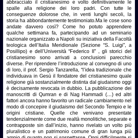
abbracciato il cristianesimo e volto definitivamente le
spalle alla religione dei loro padri. Con tutte le
conseguenze dolorose che, in venti lunghi secoli, la
storia ha abbondantemente testimoniato.Ma le cose sono
andate davvero così? Come ho potuto apprendere
qualche settimana fa, partecipando ad un seminario
nazionale organizzato a Napoli su iniziativa della Facoltà
teologica dell’Italia Meridionale (Sezione “S. Luigi”, a
Posillipo) e dell’Università “Federico II” , gli storici del
cristianesimo sono arrivati a conclusioni parecchio
diverse. Per riprendere l’introduzione al convegno di uno
di loro, il prof. Sergio Tanzarella, “l’idea tradizionale che
individuava in Gesù il fondatore del cristianesimo quale
religione già sostanzialmente distinta dal giudaismo oggi
è decisamente revocata in dubbio. La pubblicazione dei
manoscritti di Qumran e di Nag Hammadi (…) ed altri
fattori ancora hanno favorito un radicale cambiamento nel
modo di concepire il giudaismo del Secondo Tempio e le
origini cristiane. Quelle che venivano presentate
tendenzialmente come due realtà monolitiche, separate e
contrapposte sin dall’inizio, hanno rivelato un volto più
pluralistico e un patrimonio comune di gran lunga più
ampio di quanto non si sospettasse. Oggi difficilmente si