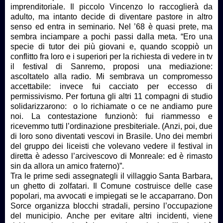
imprenditoriale. Il piccolo Vincenzo lo raccoglierà da
adulto, ma intanto decide di diventare pastore in altro
senso ed entra in seminario. Nel ’68 è quasi prete, ma
sembra inciampare a pochi passi dalla meta. “Ero una
specie di tutor dei più giovani e, quando scoppiò un
conflitto fra loro e i superiori per la richiesta di vedere in tv
il festival di Sanremo, proposi una mediazione:
ascoltatelo alla radio. Mi sembrava un compromesso
accettabile: invece fui cacciato per eccesso di
permissivismo. Per fortuna gli altri 11 compagni di studio
solidarizzarono: o lo richiamate o ce ne andiamo pure
noi. La contestazione funzionò: fui riammesso e
ricevemmo tutti l’ordinazione presbiteriale. (Anzi, poi, due
di loro sono diventati vescovi in Brasile. Uno dei membri
del gruppo dei liceisti che volevano vedere il festival in
diretta è adesso l’arcivescovo di Monreale: ed è rimasto
sin da allora un amico fraterno)”.
Tra le prime sedi assegnategli il villaggio Santa Barbara,
un ghetto di zolfatari. Il Comune costruisce delle case
popolari, ma avvocati e impiegati se le accaparrano. Don
Sorce organizza blocchi stradali, persino l’occupazione
del municipio. Anche per evitare altri incidenti, viene