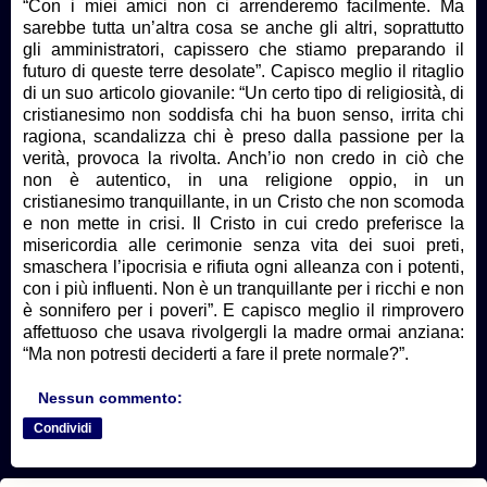
“Con i miei amici non ci arrenderemo facilmente. Ma
sarebbe tutta un’altra cosa se anche gli altri, soprattutto
gli amministratori, capissero che stiamo preparando il
futuro di queste terre desolate”. Capisco meglio il ritaglio
di un suo articolo giovanile: “Un certo tipo di religiosità, di
cristianesimo non soddisfa chi ha buon senso, irrita chi
ragiona, scandalizza chi è preso dalla passione per la
verità, provoca la rivolta. Anch’io non credo in ciò che
non è autentico, in una religione oppio, in un
cristianesimo tranquillante, in un Cristo che non scomoda
e non mette in crisi. Il Cristo in cui credo preferisce la
misericordia alle cerimonie senza vita dei suoi preti,
smaschera l’ipocrisia e rifiuta ogni alleanza con i potenti,
con i più influenti. Non è un tranquillante per i ricchi e non
è sonnifero per i poveri”. E capisco meglio il rimprovero
affettuoso che usava rivolgergli la madre ormai anziana:
“Ma non potresti deciderti a fare il prete normale?”.
Nessun commento:
Condividi