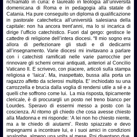
richiamato in curia: è laureato in teologia all’università
domenicana di Roma e in pedagogia alla statale di
Catania. Ha pure conseguito un diploma di qualificazione
in pastorale catechetica all’università salesiana della
capitale: non ha ancora trent’anni, ma lo si incarica di
dirige l’ufficio catechistico. Fuori dal gergo: gestisce le
cattedre di religione dell’intera diocesi. “Il mio sogno era
allora di perfezionare gli studi e di dedicarmi
all’insegnamento. Varie diocesi mi invitavano a parlare
con i catechisti ramificati nelle varie parrocchie per
rinnovare gli schemi ormai antiquati, anteriori al Concilio
Vaticano II. E scrivevo, con piacere, articoli sulla stampa
religiosa e ‘laica’. Ma, inaspettato, bussa alla porta un
ragazzo affetto da sclerosi multipla. E’ inchiodato su una
carrozzella e brucia dalla voglia di rendersi utile a sé e a
quelli che soffrono come lui. La mia risposta, tipicamente
clericale, è di procurargli un posto nel treno bianco per
Lourdes. Speravo di essermi messo a posto con la
coscienza. Al ritorno gli chiedo che cosa avesse chiesto
alla Madonna e mi risponde: ‘A lei non ho chiesto niente,
ma a te chiedo di aiutarmi’. Resto spiazzato e devo
impegnarmi a incontrare lui, e i suoi amici in condizioni
analoghe, almeno una volta al mese. Poi diventano due,