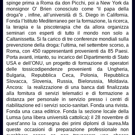
spinge prima a Roma da don Picchi, poi a New York da
monsignor O’ Brien conosciuto come “il papa della
droga”e , infine, all’università di S. Diego in California.
Fonda l’Istituto Mediterraneo per la formazione, la ricerca,
la terapia e la piscoterapia che da allora organizza
seminari con esperti di tutto il mondo non solo a
Caltanissetta. Si fa carico di tre conferenze mondiali sulla
prevenzione della droga: l’ultima, nel settembre scorso, a
Roma, con 450 rappresentanti provenienti da 85 Paesi.
Porta avanti, intanto, su incarico del Dipartimento di Stato
USA e dell’ONU, un progetto di formazione di operatori
delle tossicodipendenze provenienti da Ungheria,
Bulgaria, Repubblica Ceca, Polonia, Repubblica
Slovacca, Slovenia, Russia, Bielorussia, Moldavia.
Ancora: la realizzazione di una banca dati finalizzata
alla fornitura di servizi telematici e di formazione a
distanza per personale in servizio presso i centri di
riabilitazione ed i servizi socio-sanitari. Fonda una rivista.
Fonda una casa editrice. Fonda la sezione locale della
Lumsa (una libera università cattolica): il 28 novembre di
quest’anno la consegna dei primi diplomi di laurea.Ma
queste occasioni di preparazione professionale non