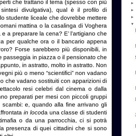
sperti che trattano il tema (spesso con più
intesi divulgativa), qual è il profilo di
’ lo studente liceale che dovrebbe mettere
ndomani mattina o la casalinga di Voghera
e a preparare la cena? E’ l’artigiano che
a per qualche ora o il bancario appena
voro? Forse sarebbero più disponibili, in
he passeggia in piazza o il pensionato che
ppunto, in astratto, molto in astratto. Non
egni più o meno “scientifici” non vadano
 che vadano sostituiti con apparizioni di
ttacolo resi celebri dal cinema o dalla
nno preparati per mesi con piccoli gruppi
di scambi: e, quando alla fine arrivano gli
affrontata
in loco
da una classe di studenti
imafia o da una parrocchia, ci si potrà
la presenza di quei cittadini che si sono