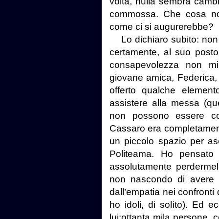
volta, nulla sembra cambi
commossa. Che cosa no
come ci si augurerebbe?
Lo dichiaro subito: non l
certamente, al suo posto
consapevolezza non mi
giovane amica, Federica, 
offerto qualche elemento
assistere alla messa (qu
non possono essere con
Cassaro era completamente
un piccolo spazio per asc
Politeama. Ho pensato 
assolutamente perdermel
non nascondo di avere p
dall’empatia nei confronti
ho idoli, di solito). Ed e
lui:
ottanta mila persone, 