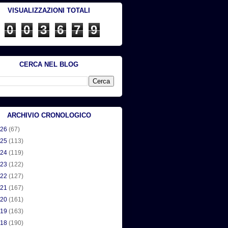
VISUALIZZAZIONI TOTALI
0
0
3
6
7
9
CERCA NEL BLOG
ARCHIVIO CRONOLOGICO
026
(67)
025
(113)
024
(119)
023
(122)
022
(127)
021
(167)
020
(161)
019
(163)
018
(190)