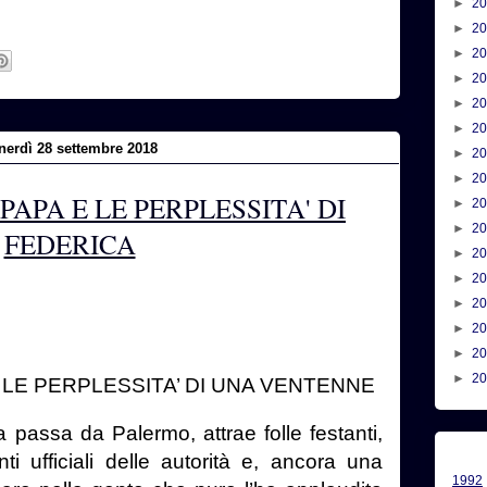
►
2
►
2
►
2
►
2
►
2
►
2
nerdì 28 settembre 2018
►
2
►
2
PAPA E LE PERPLESSITA' DI
►
2
►
2
FEDERICA
►
2
►
2
►
2
►
2
►
2
►
2
 LE PERPLESSITA’ DI UNA VENTENNE
passa da Palermo, attrae folle festanti,
ti ufficiali delle autorità e, ancora una
1992