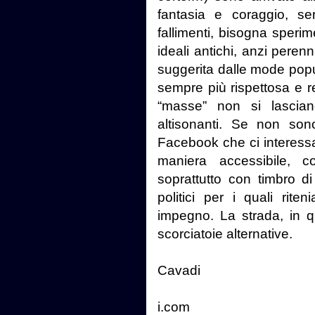
fantasia e coraggio, se
fallimenti, bisogna speri
ideali antichi, anzi peren
suggerita dalle mode popul
sempre più rispettosa e re
“masse” non si lascian
altisonanti. Se non son
Facebook che ci interess
maniera accessibile, con
soprattutto con timbro di 
politici per i quali rit
impegno. La strada, in 
scorciatoie alternative.
Au
Cavadi
www.au
i.com