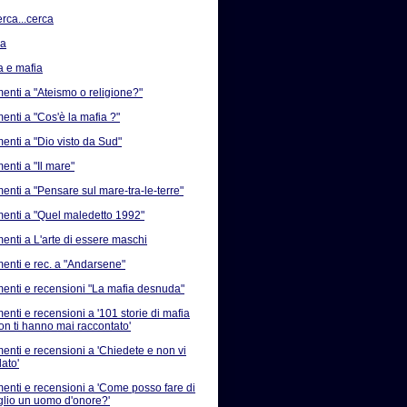
erca...cerca
sa
a e mafia
nti a "Ateismo o religione?"
nti a "Cos'è la mafia ?"
nti a "Dio visto da Sud"
nti a "Il mare"
nti a "Pensare sul mare-tra-le-terre"
nti a "Quel maledetto 1992"
nti a L'arte di essere maschi
nti e rec. a "Andarsene"
nti e recensioni "La mafia desnuda"
nti e recensioni a '101 storie di mafia
on ti hanno mai raccontato'
nti e recensioni a 'Chiedete e non vi
ato'
nti e recensioni a 'Come posso fare di
iglio un uomo d'onore?'