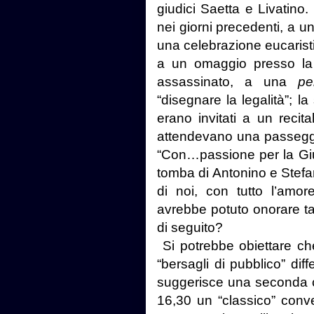
giudici Saetta e Livatino. 
nei giorni precedenti, a u
una celebrazione eucarist
a un omaggio presso la s
assassinato, a una
pe
“disegnare la legalità”; l
erano invitati a un recital
attendevano una passeggia
“Con…passione per la Giust
tomba di Antonino e Stef
di noi, con tutto l’amor
avrebbe potuto onorare tan
di seguito?
Si potrebbe obiettare che
“bersagli di pubblico” dif
suggerisce una seconda c
16,30 un “classico” conve