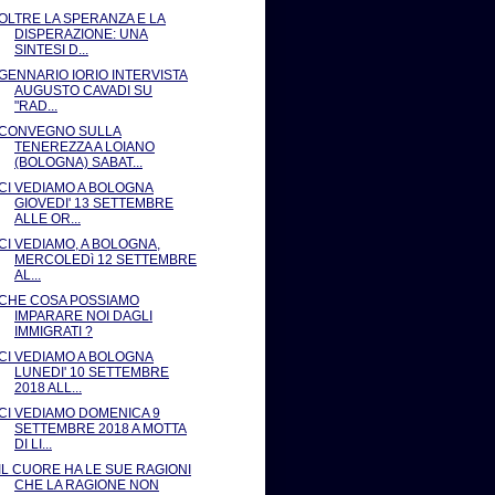
OLTRE LA SPERANZA E LA
DISPERAZIONE: UNA
SINTESI D...
GENNARIO IORIO INTERVISTA
AUGUSTO CAVADI SU
"RAD...
CONVEGNO SULLA
TENEREZZA A LOIANO
(BOLOGNA) SABAT...
CI VEDIAMO A BOLOGNA
GIOVEDI' 13 SETTEMBRE
ALLE OR...
CI VEDIAMO, A BOLOGNA,
MERCOLEDì 12 SETTEMBRE
AL...
CHE COSA POSSIAMO
IMPARARE NOI DAGLI
IMMIGRATI ?
CI VEDIAMO A BOLOGNA
LUNEDI' 10 SETTEMBRE
2018 ALL...
CI VEDIAMO DOMENICA 9
SETTEMBRE 2018 A MOTTA
DI LI...
IL CUORE HA LE SUE RAGIONI
CHE LA RAGIONE NON