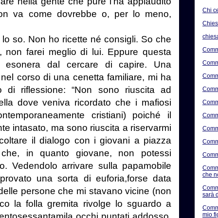
are nella gente che pure l’ha applaudito
Chi c
n va come dovrebbe o, per lo meno,
Chie
chies
o so. Non ho ricette né consigli. So che
Comme
, non farei meglio di lui. Eppure questa
Comme
 esonera dal cercare di capire. Una
nel corso di una cenetta familiare, mi ha
Comme
 di riflessione:
“Non sono riuscita ad
Comme
ella dove veniva ricordato che i mafiosi
Comme
temporaneamente cristiani) poiché il
Comme
 intasato, ma sono riuscita a riservarmi
Comme
oltare il dialogo con i giovani a piazza
Comme
che, in quanto giovane, non potessi
Comme
o. Vedendolo arrivare sulla papamobile
Comme
che n
rovato una sorta di euforia
,
forse data
Comme
 delle persone che mi stavano vicine (non
sarà d
cco la folla g
remita rivolge lo sguardo a
Comme
mio f
centosessantamila occhi puntati addosso,