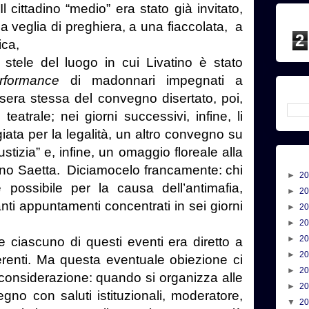
Il cittadino “medio” era stato già invitato,
na veglia di preghiera, a una fiaccolata, a
2
ica,
tele del luogo in cui Livatino è stato
rformance
di madonnari impegnati a
a sera stessa del convegno disertato, poi,
 teatrale; nei giorni successivi, infine, li
ta per la legalità, un altro convegno su
izia” e, infine, un omaggio floreale alla
ano Saetta. Diciamocelo francamente: chi
►
2
e possibile per la causa dell’antimafia,
►
2
ti appuntamenti concentrati in sei giorni
►
2
►
2
►
2
 ciascuno di questi eventi era diretto a
►
2
ferenti. Ma questa eventuale obiezione ci
►
2
onsiderazione: quando si organizza alle
►
2
gno con saluti istituzionali, moderatore,
▼
2