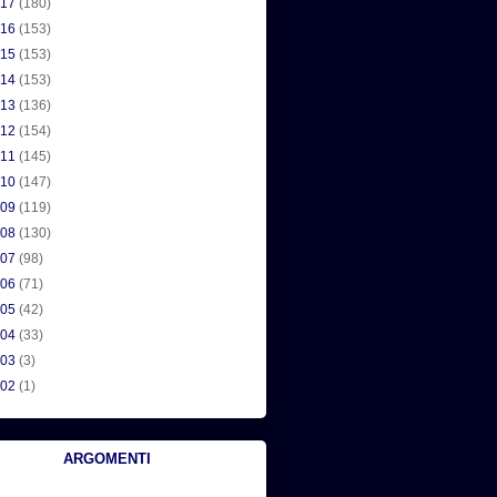
017
(180)
016
(153)
015
(153)
014
(153)
013
(136)
012
(154)
011
(145)
010
(147)
009
(119)
008
(130)
007
(98)
006
(71)
005
(42)
004
(33)
003
(3)
002
(1)
ARGOMENTI