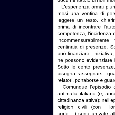
documentati. E di non molti
L’esperienza ormai pluri
mesi una ventina di per
leggere un testo, chiari
prima di incontrare l’au
competenza, l’incidenza ef
incommensurabilmente 
centinaia di presenze. S
può finanziare l’iniziativ
ne possono evidenziare i
Sotto le cento presenze
bisogna rassegnarsi: qua
relatori, portaborse e gua
Comunque l’episodio di 
antimafia italiano (e, anc
cittadinanza attiva): nell’
religioni civili (con i lor
cortei…) sono arrivate a