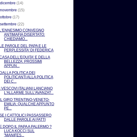
►
dicembre
(14)
►
novembre
(15)
►
ottobre
(17)
▼
settembre
(22)
L'ENNESIMO CONVEGNO
ANTIMAFIA DISERTATO:
CHIEDIAMO...
LE PAROLE DEL PAPA E LE
PERPLESSITA' DI FEDERICA
CASA DELL'EQUITA' E DELLA
BELLEZZA: PROSSIMI
APPUN...
DALLA POLITICA DEI
POLITICANTI ALLA POLITICA
DEI C...
I VESCOVI ITALIANI LANCIANO
L'ALLARME SULL'AVANZAT...
IL GIRO TRENTINO-VENETO-
EMILIA: QUALCHE APPUNTO
PE...
SE I CATTOLICI PASSASSERO
DALLE PAROLE AI FATTI
E DOPO IL PAPA A PALERMO ?
LUCA KOCCI SUL
"MANIFES...