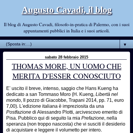
Augusto Cavadi, il blog
Il blog di Augusto Cavadi, filosofo-in-pratica di Palermo, con i suoi
appuntamenti pubblici in Italia e i suoi articoli.
▼
sabato 28 febbraio 2015
THOMAS MORE, UN UOMO CHE
MERITA D'ESSER CONOSCIUTO
E' uscito il breve, intenso, saggio che Hans Kueng ha
dedicato a san Tommaso Moro (H. Kueng,
Libertà nel
mondo
, Il pozzo di Giacobbe, Trapani 2014, pp. 71, euro
7,00). L'edizione italiana è impreziosita da una
Postfazione
di Alessandro Plotti, arcivescovo emerito di
Pisa. Pubblico qui di seguito la mia
Prefazione
, nella
speranza (non troppo nascosta) che vi susciti il desiderio
di acquistare e leggere il volumetto per intero.