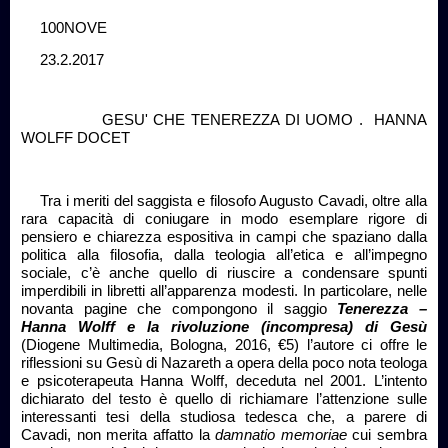
100NOVE
23.2.2017
GESU' CHE TENEREZZA DI UOMO . HANNA
WOLFF DOCET
Tra i meriti del saggista e filosofo Augusto Cavadi, oltre alla
rara capacità di coniugare in modo esemplare rigore di
pensiero e chiarezza espositiva in campi che spaziano dalla
politica alla filosofia, dalla teologia all’etica e all’impegno
sociale, c’è anche quello di riuscire a condensare spunti
imperdibili in libretti all’apparenza modesti. In particolare, nelle
novanta pagine che compongono il saggio
Tenerezza –
Hanna Wolff e la rivoluzione (incompresa) di Gesù
(Diogene Multimedia, Bologna, 2016, €5) l’autore ci offre le
riflessioni su Gesù di Nazareth a opera della poco nota teologa
e psicoterapeuta Hanna Wolff, deceduta nel 2001. L’intento
dichiarato del testo è quello di richiamare l’attenzione sulle
interessanti tesi della studiosa tedesca che, a parere di
Cavadi, non merita affatto la
damnatio memoriae
cui sembra