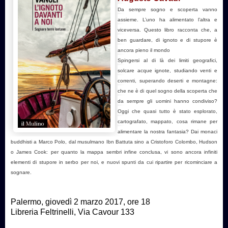
Da sempre sogno e scoperta vanno
assieme. L’uno ha alimentato l’altra e
viceversa. Questo libro racconta che, a
ben guardare, di ignoto e di stupore è
ancora pieno il mondo
Spingersi al di là dei limiti geografici,
solcare acque ignote, studiando venti e
correnti, superando deserti e montagne:
che ne è di quel sogno della scoperta che
da sempre gli uomini hanno condiviso?
Oggi che quasi tutto è stato esplorato,
cartografato, mappato, cosa rimane per
alimentare la nostra fantasia? Dai monaci
buddhisti a Marco Polo, dal musulmano Ibn Battuta sino a Cristoforo Colombo, Hudson
o James Cook: per quanto la mappa sembri infine conclusa, vi sono ancora infiniti
elementi di stupore in serbo per noi, e nuovi spunti da cui ripartire per ricominciare a
sognare.
Palermo, giovedì 2 marzo 2017, ore 18
Libreria Feltrinelli, Via Cavour 133