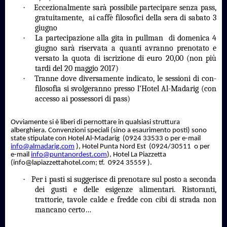
·
Eccezionalmente sarà possibile partecipare senza pass,
gratuitamente,
ai caffè filosofici della sera di sabato 3
giugno
·
La partecipazione alla gita in pullman
di domenica 4
giugno sarà riservata a quanti avranno prenotato e
versato la quota di iscrizione di euro 20,00 (non più
tardi del 20 maggio 2017)
·
Tranne dove diversamente indicato, le sessioni di con-
filosofia si svolgeranno presso l’Hotel Al-Madarig (con
accesso ai possessori di pass)
Ovviamente si è liberi di pernottare in qualsiasi struttura
alberghiera. Convenzioni speciali (sino a esaurimento posti) sono
state stipulate con Hotel Al-Madarig
(0
924 33533
o per e-mail
info@almadarig.com
), Hotel Punta Nord Est
(
0924/30511
o per
e-mail
info@puntanordest.com
),
Hotel La Piazzetta
(info@lapiazzettahotel.com; tf.
0924 35559
).
·
Per i pasti si suggerisce di prenotare sul posto a seconda
dei gusti e delle esigenze alimentari. Ristoranti,
trattorie, tavole calde e fredde con cibi di strada non
mancano certo…