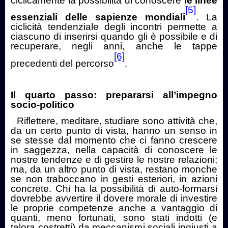
ciclicamente la possibilità di conoscere
le linee
[5]
essenziali delle sapienze mondiali
. La
ciclicità tendenziale degli incontri permette a
ciascuno di inserirsi quando gli è possibile e di
recuperare, negli anni, anche le tappe
[6]
precedenti del percorso
.
Il quarto passo: prepararsi all’impegno
socio-politico
Riflettere, meditare, studiare sono attività che,
da un certo punto di vista, hanno un senso in
se stesse dal momento che ci fanno crescere
in saggezza, nella capacità di conoscere le
nostre tendenze e di gestire le nostre relazioni;
ma, da un altro punto di vista, restano monche
se non traboccano in gesti esteriori, in azioni
concrete. Chi ha la possibilità di auto-formarsi
dovrebbe avvertire il dovere morale di investire
le proprie competenze anche a vantaggio di
quanti, meno fortunati, sono stati indotti (e
talora costretti) da meccanismi sociali ingiusti a