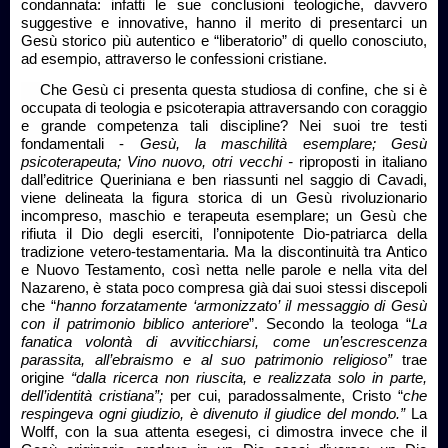
condannata: infatti le sue conclusioni teologiche, davvero
suggestive e innovative, hanno il merito di presentarci un
Gesù storico più autentico e “liberatorio” di quello conosciuto,
ad esempio, attraverso le confessioni cristiane.
Che Gesù ci presenta questa studiosa di confine, che si è
occupata di teologia e psicoterapia attraversando con coraggio
e grande competenza tali discipline?
Nei suoi tre testi
fondamentali -
Gesù, la maschilità esemplare; Gesù
psicoterapeuta; Vino nuovo, otri vecchi -
riproposti in italiano
dall’editrice Queriniana e ben riassunti nel saggio di Cavadi,
viene delineata la figura storica di un Gesù
rivoluzionario
incompreso, maschio e terapeuta esemplare; un Gesù che
rifiuta il Dio degli eserciti, l’onnipotente Dio-patriarca della
tradizione vetero-testamentaria. Ma la discontinuità tra Antico
e Nuovo Testamento, così netta nelle parole e nella vita del
Nazareno, è stata poco compresa già dai suoi stessi discepoli
che “
hanno forzatamente ‘armonizzato’ il messaggio di Gesù
con il patrimonio biblico anteriore
”. Secondo la teologa “
La
fanatica volontà di avviticchiarsi, come un’escrescenza
parassita, all’ebraismo e al suo patrimonio religioso”
trae
origine
“dalla ricerca non riuscita, e realizzata solo in parte,
dell’identità cristiana”;
per cui, paradossalmente, Cristo “
che
respingeva ogni giudizio, è divenuto il giudice del mondo.”
La
Wolff, con la sua attenta esegesi, ci dimostra invece che il