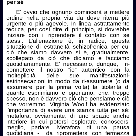
per sé
E’ ovvio che ognuno comincerà a mettere
ordine nella propria vita da dove riterrà più
urgente o più agevole. In linea astrattamente
teorica, per così dire di principio, si dovrebbe
iniziare con il riprendere il contatto con se
stessi. L’alienazione è, in radice, questa
situazione di estraneità schizofrenica per cui
ciò che siamo davvero si è, gradualmente,
scollegato da ciò che diciamo e facciamo
quotidianamente. E’ necessario, dunque,
ri-
connettere il nostro “io” autentico con la
molteplicità delle sue manifestazioni-
estrinsecazioni in modo da ri-assumere (o da
assumere per la prima volta) la titolarità di
quanto esprimiamo e operiamo: che, troppo
spesso, non è davvero ciò che pensiamo e ciò
che vorremmo. Virginia Woolf ha evidenziato
l’importanza di avere una stanza tutta per sé:
metafora, ovviamente, di uno spazio anche
interiore in cui potersi esplorare, conoscersi
meglio, parlare. Metafora di una pausa
quotidiana -
da ripromettersi con fermezza