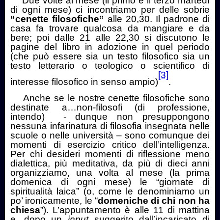
Due volte al mese (il primo e il terzo martedì
di ogni mese) ci incontriamo per delle sobrie
“cenette filosofiche”
alle 20,30. Il padrone di
casa fa trovare qualcosa da mangiare e da
bere; poi dalle 21 alle 22,30 si discutono le
pagine del libro in adozione in quel periodo
(che può essere sia un testo filosofico sia un
testo letterario o teologico o scientifico di
[3]
interesse filosofico in senso ampio)
.
Anche se le nostre cenette filosofiche sono
destinate a…non-filosofi (di professione,
intendo)
- dunque non presuppongono
nessuna infarinatura di filosofia insegnata nelle
scuole o nelle università – sono comunque dei
momenti di esercizio critico dell’intelligenza.
Per chi desideri momenti di riflessione meno
dialettica, più meditativa, da più di dieci anni
organizziamo, una volta al mese (la prima
domenica di ogni mese) le “giornate di
spiritualità laica” (o, come le denominiamo un
po’ ironicamente, le “
domeniche di chi non ha
chiesa
”). L’appuntamento è alle 11 di mattina
e, dopo un
input
suggerito dall’incaricato di