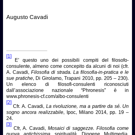
Augusto Cavadi
[1]
E’ questo uno dei possibili compiti del filosofo-
consulente, almeno come concepito da alcuni di noi (cfr.
A. Cavadi,
Filosofia di strada. La filosofia-in-pratica e le
sue pratiche
, Di Girolamo, Trapani 2010, pp. 205 – 230).
Un elenco di filosofi-consulenti riconosciuti
dall’associazione nazionale “Phronesis” è in
www.phronesis-cf.com/albo-consulenti
[2]
Cfr. A. Cavadi,
La rivoluzione, ma a partire da sé. Un
sogno ancora realizzabile
, Ipoc, Milano 2014, pp. 19 –
24.
[3]
Cfr, A. Cavadi,
Mosaici di saggezze. Filosofia come
nuova antichissima spiritualità
, Diogene Multimedia,