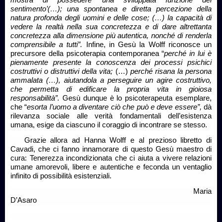
sentimento’(…); una spontanea e diretta percezione della
natura profonda degli uomini e delle cose; (…) la capacità di
vedere la realtà nella sua concretezza e di dare altrettanta
concretezza alla dimensione più autentica, nonché di renderla
comprensibile a tutti”.
Infine, in Gesù la Wolff riconosce un
precursore della psicoterapia contemporanea “
perché in lui è
pienamente presente la conoscenza dei processi psichici
costruttivi o distruttivi della vita;
(…)
perché risana la persona
ammalata (…), aiutandola a perseguire un agire costruttivo,
che permetta di edificare la propria vita in gioiosa
responsabilità”.
Gesù dunque è lo psicoterapeuta esemplare,
che “
esorta l’uomo a diventare ciò che può e deve essere”,
dà
rilevanza sociale alle verità fondamentali dell’esistenza
umana, esige da ciascuno il coraggio di incontrare se stesso.
Grazie allora ad Hanna Wolff e al prezioso libretto di
Cavadi, che ci fanno innamorare di questo Gesù maestro di
cura: Tenerezza incondizionata che ci aiuta a vivere relazioni
umane amorevoli, libere e autentiche e feconda un ventaglio
infinito di possibilità esistenziali.
Maria
D’Asaro