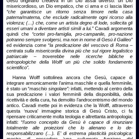
Gesù originario credeva in un Dio assai diverso: un Dio
misericordioso, un Dio empatico, che ci ama e ci lascia liberi
“che garantisce un ritorno senza timore nella casa
paterna/materna, che esclude radicalmente ogni ricorso alla
violenza; (…) che, come un artista degno di lode, sollecita gli
esseri umani a diventare artisti simili a lui.”
Cavadi argomenta
quindi che
“cortei pro-famiglia, pro-campanile, pro-nazione
potranno sempre svolgersi, ma non in nome di Gesù il Galileo”
ed evidenzia come “
la predicazione del vescovo di Roma –
centrata sulla misericordia divina più che sul rigore legalistico
patriarcale – troverebbe nelle ricerche bibliche e
antropologiche della Wolff un più che solido fondamento
scientifico”.
Hanna Wolff sottolinea ancora che Gesù, capace di
integrare armonicamente l’anima maschile e quella femminile,
è stato un “
maschio singolare”:
infatti, mettendo al centro della
sua predicazione i valori femminili della disponibilità, della
ricettività e della cura, ha demolito l’androcentrismo del mondo
antico. Cavadi mette poi in evidenza che la Wolff, attraverso
questa ‘nuova’ immagine storica di Gesù Cristo, ci fa
ripensare criticamente molta teologia e altrettanta antropologia;
infatti: “
l’uomo concepito da Gesù è capace di rinunziare
totalmente alle proiezioni che lo alienano e lo de-
responsabilizzano (…). E’ di estrema plasticità psicologica:
mostra di possedere ‘una sviluppata funzione del