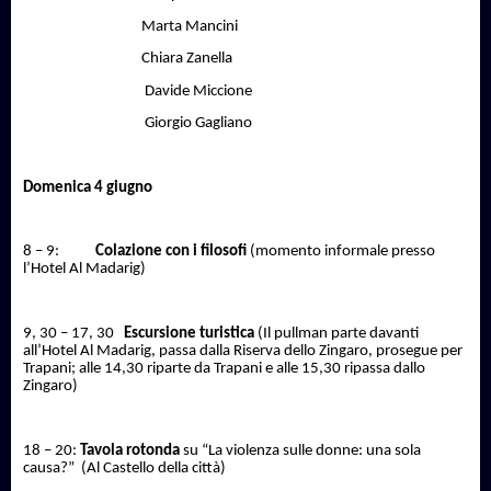
Marta Mancini
Chiara Zanella
Davide Miccione
Giorgio Gagliano
Domenica 4 giugno
8 – 9:
Colazione con i filosofi
(momento informale presso
l’Hotel Al Madarig)
9, 30 – 17, 30
Escursione turistica
(Il pullman parte davanti
all’Hotel Al Madarig, passa dalla Riserva dello Zingaro, prosegue per
Trapani; alle 14,30 riparte da Trapani e alle 15,30 ripassa dallo
Zingaro)
18 – 20:
Tavola rotonda
su “La violenza sulle donne: una sola
causa?”
(Al Castello della città)