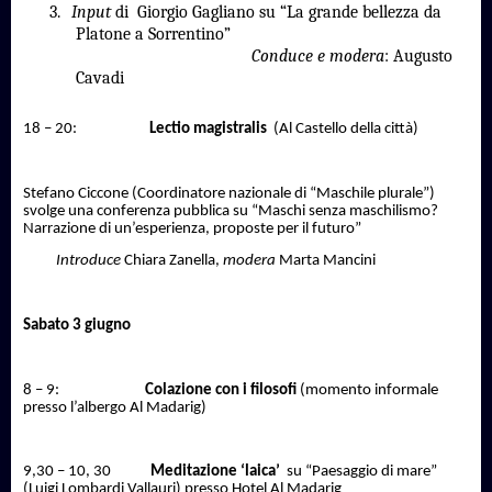
3.
Input
di
Giorgio Gagliano su “La grande bellezza da
Platone a Sorrentino”
Conduce e modera
: Augusto
Cavadi
18 – 20:
Lectio magistralis
(Al Castello della città)
Stefano Ciccone (Coordinatore nazionale di “Maschile plurale”)
svolge una conferenza pubblica su “Maschi senza maschilismo?
Narrazione di un’esperienza, proposte per il futuro”
Introduce
Chiara Zanella,
modera
Marta Mancini
Sabato 3 giugno
8 – 9:
Colazione con i filosofi
(momento informale
presso l’albergo Al Madarig)
9,30 – 10, 30
Meditazione ‘laica’
su “Paesaggio di mare”
(Luigi Lombardi Vallauri) presso Hotel Al Madarig