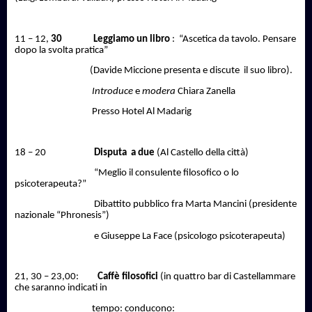
11 – 12,
30
Leggiamo un libro
:
“Ascetica da tavolo. Pensare
dopo la svolta pratica”
(Davide Miccione presenta e discute
il suo libro).
Introduce
e
modera
Chiara Zanella
Presso Hotel Al Madarig
18 – 20
Disputa
a due
(Al Castello della città)
“Meglio il consulente filosofico o lo
psicoterapeuta?”
Dibattito pubblico fra Marta Mancini (presidente
nazionale “Phronesis”)
e Giuseppe La Face (psicologo psicoterapeuta)
21, 30 – 23,00:
Caffè filosofici
(in quattro bar di Castellammare
che saranno indicati in
tempo: conducono: