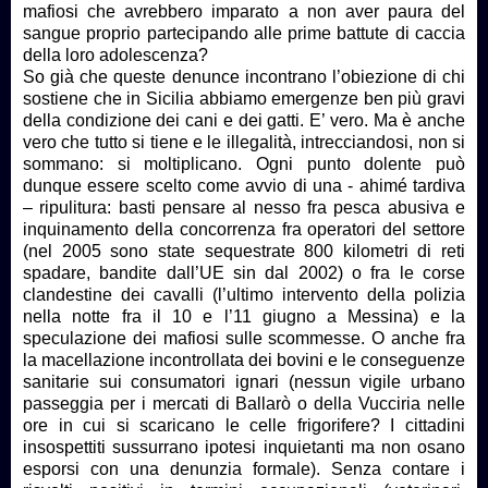
mafiosi che avrebbero imparato a non aver paura del
sangue proprio partecipando alle prime battute di caccia
della loro adolescenza?
So già che queste denunce incontrano l’obiezione di chi
sostiene che in Sicilia abbiamo emergenze ben più gravi
della condizione dei cani e dei gatti. E’ vero. Ma è anche
vero che tutto si tiene e le illegalità, intrecciandosi, non si
sommano: si moltiplicano. Ogni punto dolente può
dunque essere scelto come avvio di una - ahimé tardiva
– ripulitura: basti pensare al nesso fra pesca abusiva e
inquinamento della concorrenza fra operatori del settore
(nel 2005 sono state sequestrate 800 kilometri di reti
spadare, bandite dall’UE sin dal 2002) o fra le corse
clandestine dei cavalli (l’ultimo intervento della polizia
nella notte fra il 10 e l’11 giugno a Messina) e la
speculazione dei mafiosi sulle scommesse. O anche fra
la macellazione incontrollata dei bovini e le conseguenze
sanitarie sui consumatori ignari (nessun vigile urbano
passeggia per i mercati di Ballarò o della Vucciria nelle
ore in cui si scaricano le celle frigorifere? I cittadini
insospettiti sussurrano ipotesi inquietanti ma non osano
esporsi con una denunzia formale). Senza contare i