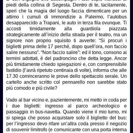
piedi della collina di Segesta. Dentro di te, tacitamente,
speri che la magia del luogo faccia dimenticare per un
attimo i cumuli di immondizie a Palermo, l’autobus
desapparecido a Trapani, le auto in terza fila ovunque. Ti
accosti timidamente alla guardiola piazzata
strategicamente all’inizio della strada per il teatro, ma un
signore non proprio squisito ti avverte: “Si procuri i
biglietti prima delle 17 perché, dopo quell’ora, non faccio
salire nessuno”. “Non faccio salire”: ed il tono, consono ai
termini adottati, è del padroncino che detta legge. Ancor
più timidamente chiedo spiegazioni e, con comprensibile
fastidio (l’avrà ripetuto centinaia di volte), informa che alle
17.30 cominceranno le prove dello spettacolo serale. Un
cartello anche scritto col pennarello non sarebbe stato
più comodo e più civile?
Vado al bar vicino e, pazientemente, mi metto in coda per
i due biglietti: ingresso al parco archeologico e
passaggio in bus-navetta. Quando viene il mio turno, mi
si spiega che posso acquistare solo il biglietto del bus:
per l’ingresso devo rifare un’altra coda presso il negozio
di souvenir limitrofo (e comunicante con una porta interna