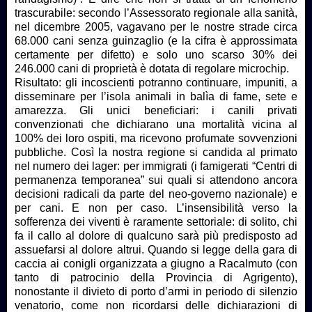
trascurabile: secondo l’Assessorato regionale alla sanità,
nel dicembre 2005, vagavano per le nostre strade circa
68.000 cani senza guinzaglio (e la cifra è approssimata
certamente per difetto) e solo uno scarso 30% dei
246.000 cani di proprietà è dotata di regolare microchip.
Risultato: gli incoscienti potranno continuare, impuniti, a
disseminare per l’isola animali in balìa di fame, sete e
amarezza. Gli unici beneficiari: i canili privati
convenzionati che dichiarano una mortalità vicina al
100% dei loro ospiti, ma ricevono profumate sovvenzioni
pubbliche. Così la nostra regione si candida al primato
nel numero dei lager: per immigrati (i famigerati “Centri di
permanenza temporanea” sui quali si attendono ancora
decisioni radicali da parte del neo-governo nazionale) e
per cani. E non per caso. L’insensibilità verso la
sofferenza dei viventi è raramente settoriale: di solito, chi
fa il callo al dolore di qualcuno sarà più predisposto ad
assuefarsi al dolore altrui. Quando si legge della gara di
caccia ai conigli organizzata a giugno a Racalmuto (con
tanto di patrocinio della Provincia di Agrigento),
nonostante il divieto di porto d’armi in periodo di silenzio
venatorio, come non ricordarsi delle dichiarazioni di