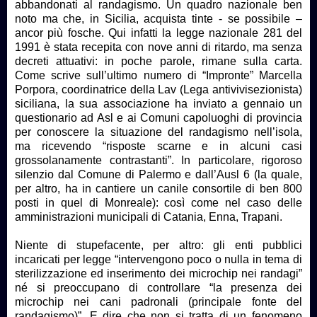
abbandonati al randagismo. Un quadro nazionale ben
noto ma che, in Sicilia, acquista tinte - se possibile –
ancor più fosche. Qui infatti la legge nazionale 281 del
1991 è stata recepita con nove anni di ritardo, ma senza
decreti attuativi: in poche parole, rimane sulla carta.
Come scrive sull’ultimo numero di “Impronte” Marcella
Porpora, coordinatrice della Lav (Lega antivivisezionista)
siciliana, la sua associazione ha inviato a gennaio un
questionario ad Asl e ai Comuni capoluoghi di provincia
per conoscere la situazione del randagismo nell’isola,
ma ricevendo “risposte scarne e in alcuni casi
grossolanamente contrastanti”. In particolare, rigoroso
silenzio dal Comune di Palermo e dall’Ausl 6 (la quale,
per altro, ha in cantiere un canile consortile di ben 800
posti in quel di Monreale): così come nel caso delle
amministrazioni municipali di Catania, Enna, Trapani.
Niente di stupefacente, per altro: gli enti pubblici
incaricati per legge “intervengono poco o nulla in tema di
sterilizzazione ed inserimento dei microchip nei randagi”
né si preoccupano di controllare “la presenza dei
microchip nei cani padronali (principale fonte del
randagismo)”. E dire che non si tratta di un fenomeno