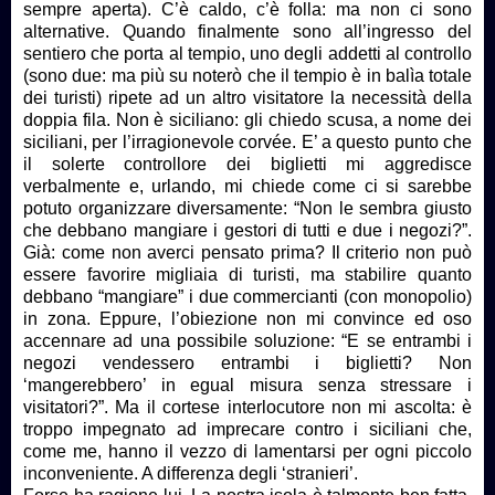
sempre aperta). C’è caldo, c’è folla: ma non ci sono
alternative. Quando finalmente sono all’ingresso del
sentiero che porta al tempio, uno degli addetti al controllo
(sono due: ma più su noterò che il tempio è in balìa totale
dei turisti) ripete ad un altro visitatore la necessità della
doppia fila. Non è siciliano: gli chiedo scusa, a nome dei
siciliani, per l’irragionevole corvée. E’ a questo punto che
il solerte controllore dei biglietti mi aggredisce
verbalmente e, urlando, mi chiede come ci si sarebbe
potuto organizzare diversamente: “Non le sembra giusto
che debbano mangiare i gestori di tutti e due i negozi?”.
Già: come non averci pensato prima? Il criterio non può
essere favorire migliaia di turisti, ma stabilire quanto
debbano “mangiare” i due commercianti (con monopolio)
in zona. Eppure, l’obiezione non mi convince ed oso
accennare ad una possibile soluzione: “E se entrambi i
negozi vendessero entrambi i biglietti? Non
‘mangerebbero’ in egual misura senza stressare i
visitatori?”. Ma il cortese interlocutore non mi ascolta: è
troppo impegnato ad imprecare contro i siciliani che,
come me, hanno il vezzo di lamentarsi per ogni piccolo
inconveniente. A differenza degli ‘stranieri’.