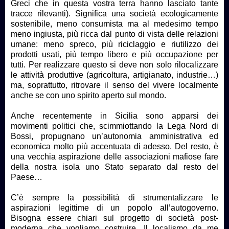
Greci che in questa vostra terra hanno lasciato tante
tracce rilevanti). Significa una società ecologicamente
sostenibile, meno consumista ma al medesimo tempo
meno ingiusta, più ricca dal punto di vista delle relazioni
umane: meno spreco, più riciclaggio e riutilizzo dei
prodotti usati, più tempo libero e più occupazione per
tutti. Per realizzare questo si deve non solo rilocalizzare
le attività produttive (agricoltura, artigianato, industrie…)
ma, soprattutto, ritrovare il senso del vivere localmente
anche se con uno spirito aperto sul mondo.
Anche recentemente in Sicilia sono apparsi dei
movimenti politici che, scimmiottando la Lega Nord di
Bossi, propugnano un’autonomia amministrativa ed
economica molto più accentuata di adesso. Del resto, è
una vecchia aspirazione delle associazioni mafiose fare
della nostra isola uno Stato separato dal resto del
Paese…
C’è sempre la possibilità di strumentalizzare le
aspirazioni legittime di un popolo all’autogoverno.
Bisogna essere chiari sul progetto di società post-
moderna che vogliamo costruire. Il localismo da me