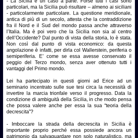
-
La Sicilia è un caso a parte. Forse tutti i casi sono
particolari, ma la Sicilia può risultare – almeno ai siciliani
- particolarmente particolare. La questione meridionale,
antica di più di un secolo, attesta che la contraddizione
fra il Nord e il Sud del mondo passa anche attraverso
l’Italia. Ma è poi vero che la Sicilia non sia al centro
dell’Occidente? Dal punto di vista della storia, lo è stata.
Non così dal punto di vista economico: da questa
angolazione è infatti, per dirla col Wallerstein, periferia o
semiperiferia. E’ come se essa avesse conservato il
peggio del Terzo mondo, senza aver ottenuto tutti i
vantaggi del Primo mondo.
Lei ha partecipato in questi giorni ad Erice ad un
seminario incentrato sulle sue tesi circa la necessità di
invertire la marcia trionfale verso il progresso. Data la
condizione di ambiguità della Sicilia, in che modo pensa
che possa valere anche per essa la sua “teoria della
decrescita”?
- Imboccare la strada della decrescita in Sicilia è
importante proprio perché essa possiede ancora un
patrimonio da salvaguardare non solo naturalistico, ma