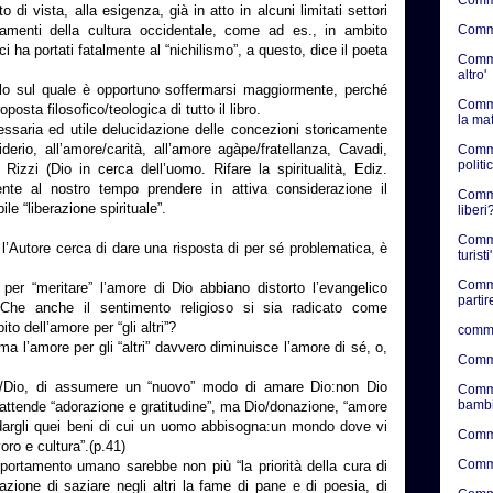
i vista, alla esigenza, già in atto in alcuni limitati settori
Commen
ondamenti della cultura occidentale, come ad es., in ambito
 ci ha portati fatalmente al “nichilismo”, a questo, dice il poeta
Commen
altro'
pitolo sul quale è opportuno soffermarsi maggiormente, perché
Comme
posta filosofico/teologica di tutto il libro.
la ma
essaria ed utile delucidazione delle concezioni storicamente
iderio, all’amore/carità, all’amore agàpe/fratellanza, Cavadi,
Comme
politic
 Rizzi (Dio in cerca dell’uomo. Rifare la spiritualità, Ediz.
nte al nostro tempo prendere in attiva considerazione il
Commen
le “liberazione spirituale”.
liberi?
Comme
’Autore cerca di dare una risposta di per sé problematica, è
turisti'
Comme
per “meritare” l’amore di Dio abbiano distorto l’evangelico
partir
 Che anche il sentimento religioso si sia radicato come
to dell’amore per “gli altri”?
comme
ma l’amore per gli “altri” davvero diminuisce l’amore di sé, o,
Comme
omo/Dio, di assumere un “nuovo” modo di amare Dio:non Dio
Comme
bambi
si attende “adorazione e gratitudine”, ma Dio/donazione, “amore
 dargli quei beni di cui un uomo abbisogna:un mondo dove vi
Comme
oro e cultura”.(p.41)
Comme
comportamento umano sarebbe non più “la priorità della cura di
zione di saziare negli altri la fame di pane e di poesia, di