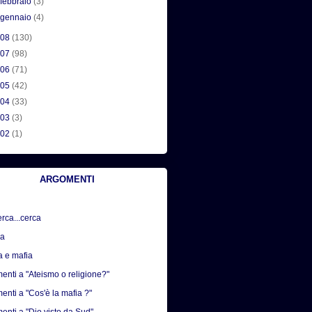
►
febbraio
(3)
►
gennaio
(4)
008
(130)
007
(98)
006
(71)
005
(42)
004
(33)
003
(3)
002
(1)
ARGOMENTI
erca...cerca
sa
a e mafia
nti a "Ateismo o religione?"
nti a "Cos'è la mafia ?"
nti a "Dio visto da Sud"