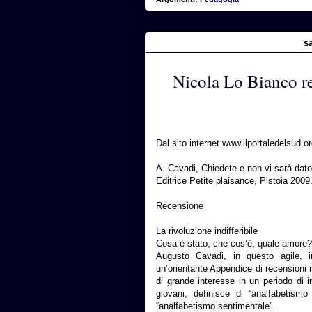
s
Nicola Lo Bianco re
Dal sito internet www.ilportaledelsud.
A. Cavadi, Chiedete e non vi sarà dato.
Editrice Petite plaisance, Pistoia 2009
Recensione
La rivoluzione indifferibile
Cosa è stato, che cos’è, quale amore?
Augusto Cavadi, in questo agile, i
un’orientante Appendice di recensioni 
di grande interesse in un periodo di i
giovani, definisce di “analfabetism
“analfabetismo sentimentale”.