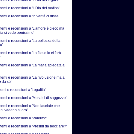
ti e recensioni a 'Il Dio dei mafiosi'
ti e recensioni a 'In verità ci disse
nti e recensioni a 'L'amore è cieco ma
fia ci vede benissimo'
nti e recensioni a 'La bellezza della
a'
ti e recensioni a 'La filosofia ci farà
'
nti e recensioni a 'La mafia spiegata ai
nti e recensioni a 'La rivoluzione ma a
e da sè'
nti e recensioni a 'Legalità'
nti e recensioni a 'Mosaici di saggezze'
nti e recensioni a 'Non lasciate che i
ni vadano a loro'
nti e recensioni a 'Palermo'
nti e recensioni a 'Presidi da bocciare?'