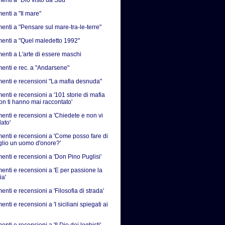
nti a "Il mare"
nti a "Pensare sul mare-tra-le-terre"
nti a "Quel maledetto 1992"
nti a L'arte di essere maschi
nti e rec. a "Andarsene"
nti e recensioni "La mafia desnuda"
nti e recensioni a '101 storie di mafia
on ti hanno mai raccontato'
nti e recensioni a 'Chiedete e non vi
ato'
nti e recensioni a 'Come posso fare di
iglio un uomo d'onore?'
nti e recensioni a 'Don Pino Puglisi'
nti e recensioni a 'E per passione la
ia'
ti e recensioni a 'Filosofia di strada'
ti e recensioni a 'I siciliani spiegati ai
ti e recensioni a 'Il Dio dei leghisti'