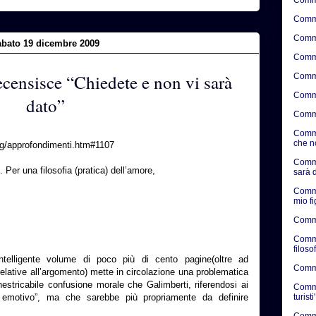
Comme
Comme
abato 19 dicembre 2009
Comme
censisce “Chiedete e non vi sarà
Comme
Comme
dato”
Comme
Comme
che n
org/approfondimenti.htm#1107
Comme
 Per una filosofia (pratica) dell’amore,
sarà d
.
Comme
mio f
Comme
Comme
filosof
ntelligente volume di poco più di cento pagine(oltre ad
Commen
relative all’argomento) mette in circolazione una problematica
nestricabile confusione morale che Galimberti, riferendosi ai
Commen
turisti'
o emotivo”, ma che sarebbe più propriamente da definire
Commen