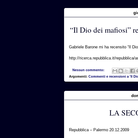
gi
“Il Dio dei mafiosi” 
Gabriele Barone mi ha recensito “Il Dio
http://ricerca.repubblica.it/repubblica/
Nessun commento:
Argomenti:
Commenti e recensioni a 'Il Dio
dom
LA SEC
Repubblica – Palermo 20.12.2009