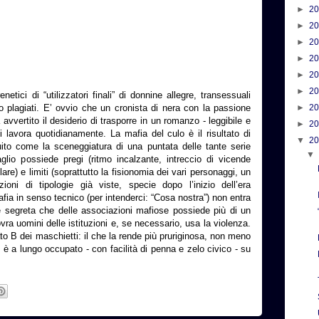
►
2
►
2
►
2
►
2
►
2
►
2
etici di “utilizzatori finali” di donnine allegre, transessuali
 plagiati. E’ ovvio che un cronista di nera con la passione
►
2
avvertito il desiderio di trasporre in un romanzo - leggibile e
►
2
ui lavora quotidianamente. La mafia del culo è il risultato di
▼
2
uito come la sceneggiatura di una puntata delle tante serie
aglio possiede pregi (ritmo incalzante, intreccio di vicende
olare) e limiti (soprattutto la fisionomia dei vari personaggi, un
zioni di tipologie già viste, specie dopo l’inizio dell’era
mafia in senso tecnico (per intenderci: “Cosa nostra”) non entra
e segreta che delle associazioni mafiose possiede più di un
vra uomini delle istituzioni e, se necessario, usa la violenza.
ato B dei maschietti: il che la rende più pruriginosa, non meno
i è a lungo occupato - con facilità di penna e zelo civico - su