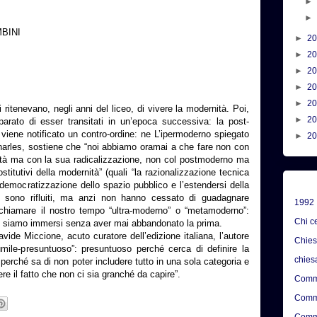
BINI
►
2
►
2
►
2
►
2
►
2
i ritenevano, negli anni del liceo, di vivere la modernità. Poi,
►
2
parato di esser transitati in un’epoca successiva: la post-
viene notificato un contro-ordine: ne L’ipermoderno spiegato
►
2
harles, sostiene che “noi abbiamo oramai a che fare non con
nità ma con la sua radicalizzazione, non col postmoderno ma
costitutivi della modernità” (quali “la razionalizzazione tecnica
democratizzazione dello spazio pubblico e l’estendersi della
on sono rifluiti, ma anzi non hanno cessato di guadagnare
1992
chiamare il nostro tempo “ultra-moderno” o “metamoderno”:
Chi c
i siamo immersi senza aver mai abbandonato la prima.
vide Miccione, acuto curatore dell’edizione italiana, l’autore
Chie
ile-presuntuoso”: presuntuoso perché cerca di definire la
chies
perché sa di non poter includere tutto in una sola categoria e
e il fatto che non ci sia granché da capire”.
Comme
Comme
Comme