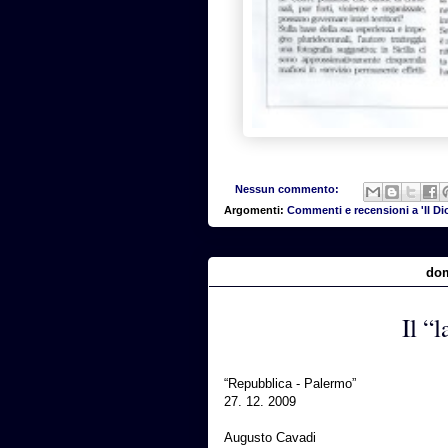
Nessun commento:
Argomenti:
Commenti e recensioni a 'Il Dio
dom
Il “
“Repubblica - Palermo”
27. 12. 2009
Augusto Cavadi