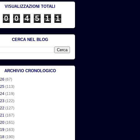
VISUALIZZAZIONI TOTALI
0
0
4
5
1
1
CERCA NEL BLOG
ARCHIVIO CRONOLOGICO
026
(67)
025
(113)
024
(119)
023
(122)
022
(127)
021
(167)
020
(161)
019
(163)
018
(190)