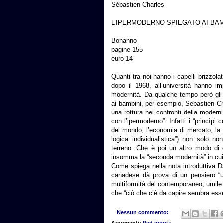
Sébastien Charles
L’IPERMODERNO SPIEGATO AI BAM
Bonanno
pagine 155
euro 14
Quanti tra noi hanno i capelli brizzolat
dopo il 1968, all’università hanno im
modernità. Da qualche tempo però gli 
ai bambini, per esempio, Sebastien C
una rottura nei confronti della moder
con l’ipermoderno”. Infatti i “princìpi 
del mondo, l’economia di mercato, la 
logica individualistica”) non solo n
terreno. Che è poi un altro modo di 
insomma la “seconda modernità” in cu
Come spiega nella nota introduttiva Da
canadese dà prova di un pensiero “um
multiformità del contemporaneo; umile 
che “ciò che c’è da capire sembra esser
Nessun commento:
Argomenti:
Pedagogia