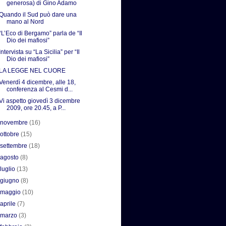
generosa) di Gino Adamo
Quando il Sud può dare una
mano al Nord
“L’Eco di Bergamo” parla de “Il
Dio dei mafiosi”
Intervista su “La Sicilia” per “Il
Dio dei mafiosi”
LA LEGGE NEL CUORE
Venerdì 4 dicembre, alle 18,
conferenza al Cesmi d...
Vi aspetto giovedì 3 dicembre
2009, ore 20.45, a P...
►
novembre
(16)
►
ottobre
(15)
►
settembre
(18)
►
agosto
(8)
►
luglio
(13)
►
giugno
(8)
►
maggio
(10)
►
aprile
(7)
►
marzo
(3)