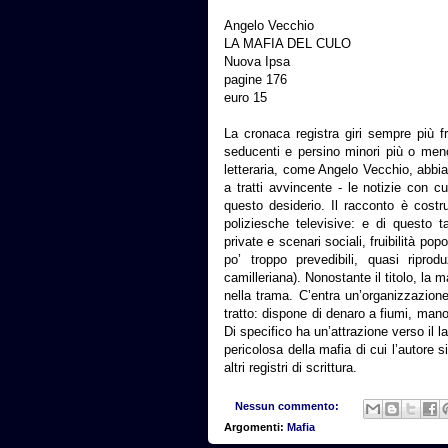
Angelo Vecchio
LA MAFIA DEL CULO
Nuova Ipsa
pagine 176
euro 15
La cronaca registra giri sempre più fren
seducenti e persino minori più o meno
letteraria, come Angelo Vecchio, abbia 
a tratti avvincente - le notizie con c
questo desiderio. Il racconto è costr
poliziesche televisive: e di questo t
private e scenari sociali, fruibilità pop
po’ troppo prevedibili, quasi riprodu
camilleriana). Nonostante il titolo, la 
nella trama. C’entra un’organizzazion
tratto: dispone di denaro a fiumi, mano
Di specifico ha un’attrazione verso il l
pericolosa della mafia di cui l’autore s
altri registri di scrittura.
Nessun commento:
Argomenti:
Mafia