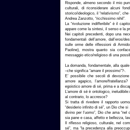
Risponde, almeno secondo il mio punto d
culturali, di riconsiderare alcuni f
storico/ideologico, il “relativismo”, che
Andrea Zanzotto, “ricchissimo nihil”.
La “rivoluzione indifferibile” è il ca
appare come la sintesi, il senso e la pro
Nei capitoli precedenti, dopo una nec
fondamentali dell’amore, dall’eros/des
sulle orme delle riflessioni di Armido
Paoline), mostra quanto sia conface
messaggio etico/religioso di una possibi
La domanda, fondamentale, alla quale l
–che significa “amare il prossimo”?-.
E’ possibile che secoli di devozione 
amore agapico, l’amore/fratellanza?
egoistico amore di sé, prima e a discapi
L’amore di sé è ontologico, ineludibile:
al contrario, lo accresce?
Si tratta di rivedere il rapporto u
“desiderio infinito di sé”, un Dio che 
divino per l’uomo”, Dio che ama “nel
sia pane e casa, affetto e bellezza, lav
Il riflesso religioso, culturale, nel 
sé”, ma “la precedenza alla preoccupa