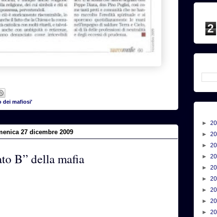
2
 dei mafiosi'
►
2
enica 27 dicembre 2009
►
2
►
2
lato B” della mafia
►
2
►
2
►
2
►
2
►
2
►
2