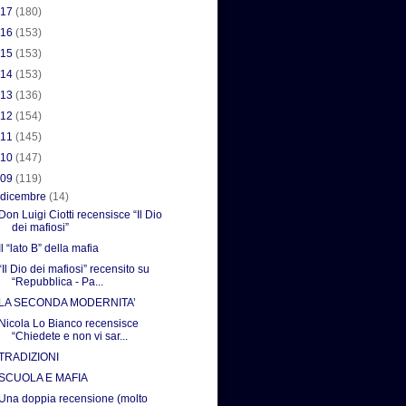
017
(180)
016
(153)
015
(153)
014
(153)
013
(136)
012
(154)
011
(145)
010
(147)
009
(119)
▼
dicembre
(14)
Don Luigi Ciotti recensisce “Il Dio
dei mafiosi”
Il “lato B” della mafia
“Il Dio dei mafiosi” recensito su
“Repubblica - Pa...
LA SECONDA MODERNITA’
Nicola Lo Bianco recensisce
“Chiedete e non vi sar...
TRADIZIONI
SCUOLA E MAFIA
Una doppia recensione (molto