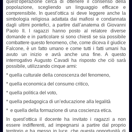
quest’operazione cerca di ottenere il consenso della
popolazione, scegliendo un linguaggio efficace e
comprensibile. In quest’ottica si deve leggere anche la
simbologia religiosa adattata dai mafiosi e condannata
dagli ultimi pontefici, a partire dall’anatema di Giovanni
Paolo II. I ragazzi hanno posto al relatore diverse
domande e in particolare si sono chiesti se sia possibile
combattere questo fenomeno, che, come diceva il giudice
Falcone, è un fatto umano e come tutti i fatti umani ha
avuto un inizio e avrà anche una fine. A questo
interrogativo Augusto Cavadi ha risposto che ciò sarà
possibile, utilizzando cinque armi:
* quella culturale della conoscenza del fenomeno,
* quella economica del consumo critico,
* quella politica del voto,
* quella pedagogica di un’educazione alla legalità
* e quella della formazione di una coscienza etica.
In quest’ottica il docente ha invitato i ragazzi a non
essere indifferenti, ad impegnarsi a partire dal proprio
territorio e ha messo in luce, che questa opportunità di