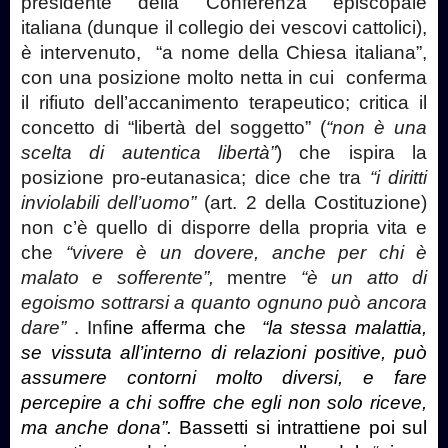
presidente della Conferenza episcopale
italiana (dunque il collegio dei vescovi cattolici),
è intervenuto, “a nome della Chiesa italiana”,
con una posizione molto netta in cui conferma
il rifiuto dell’accanimento terapeutico; critica il
concetto di “libertà del soggetto” (
“non è una
scelta di autentica libertà”
) che ispira la
posizione pro-eutanasica; dice che tra
“i diritti
inviolabili dell’uomo”
(art. 2 della Costituzione)
non c’è quello di disporre della propria vita e
che
“vivere è un dovere, anche per chi è
malato e sofferente”,
mentre
“è un atto di
egoismo sottrarsi a quanto ognuno può ancora
dare”
. Infi
ne afferma che
“la stessa malattia,
se vissuta all’interno di relazioni positive, può
assumere contorni molto diversi, e fare
percepire a chi soffre che egli non solo riceve,
ma anche dona”.
Bassetti si intrattiene poi sul