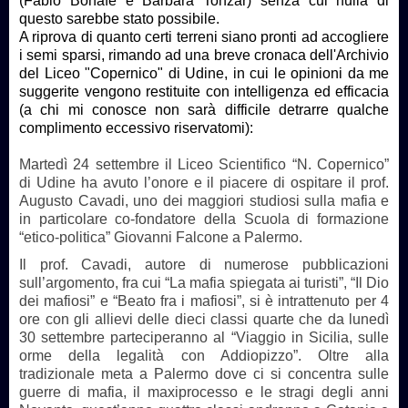
(Fabio Bonafé e Barbara Tonzar) senza cui nulla di
questo sarebbe stato possibile.
A riprova di quanto certi terreni siano pronti ad accogliere
i semi sparsi, rimando ad una breve cronaca dell'Archivio
del Liceo "Copernico" di Udine, in cui le opinioni da me
suggerite vengono restituite con intelligenza ed efficacia
(a chi mi conosce non sarà difficile detrarre qualche
complimento eccessivo riservatomi):
Martedì 24 settembre il Liceo Scientifico “N. Copernico”
di Udine ha avuto l’onore e il piacere di ospitare il prof.
Augusto Cavadi, uno dei maggiori studiosi sulla mafia e
in particolare co-fondatore della Scuola di formazione
“etico-politica” Giovanni Falcone a Palermo.
Il prof. Cavadi, autore di numerose pubblicazioni
sull’argomento, fra cui “La mafia spiegata ai turisti”, “Il Dio
dei mafiosi” e “Beato fra i mafiosi”, si è intrattenuto per 4
ore con gli allievi delle dieci classi quarte che da lunedì
30 settembre parteciperanno al “Viaggio in Sicilia, sulle
orme della legalità con Addiopizzo”. Oltre alla
tradizionale meta a Palermo dove ci si concentra sulle
guerre di mafia, il maxiprocesso e le stragi degli anni