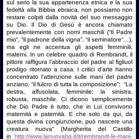
sul serio la sua appartenenza etnica e la sua
fedeltà alla Bibbia ebraica, non possiamo non
restare colpiti dalla novità del suo messaggio
su Dio. Il Dio di Gesù è ancora chiamato
prevalentemente con nomi maschili (“Il Padre
mio”, “il padrone della vigna”, “il seminatore”…),
ma egli ne accentua gli aspetti femminili,
materni. In un celebre quadro di Rembrandt, il
pittore raffigura l’abbraccio del padre al figliuol
prodigo ritornato a casa. I critici d’arte hanno
concentrato l’attenzione sulle mani del padre
anziano, “
il fulcro di tutta la composizione”: “La
destra, affusolata, femminile; la sinistra,
robusta, maschile. Ci dicono semplicemente
che Dio Padre è tutto, che in Lui convivono
maternità e paternità. E che solo da qui, da
questa divina congiunzione, può nascere una
creatura nuova”
(Margherita del Castillo
in
http://www.lanuovabq.it/it/rembrandt-le-mani-