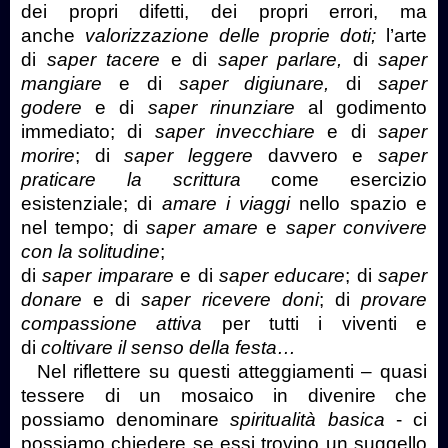
dei propri difetti, dei propri errori, ma
anche
valorizzazione delle proprie doti;
l’arte
di
saper tacere
e di
saper parlare,
di
saper
mangiare
e di
saper digiunare,
di
saper
godere
e di
saper rinunziare
al godimento
immediato; di
saper invecchiare
e di
saper
morire
; di
saper leggere
davvero e
saper
praticare la scrittura
come esercizio
esistenziale; di
amare i viaggi
nello spazio e
nel tempo; di
saper amare
e
saper convivere
con la solitudine
;
di
saper imparare
e di
saper educare
; di
saper
donare
e di
saper ricevere doni
; di
provare
compassione attiva
per tutti i viventi e
di
coltivare il senso della festa…
Nel riflettere su questi atteggiamenti – quasi
tessere di un mosaico in divenire che
possiamo denominare
spiritualità basica
- ci
possiamo chiedere se essi trovino un suggello