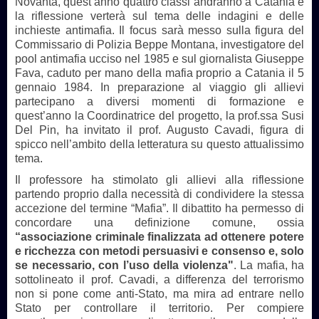
Novanta, quest’anno quattro classi andranno a Catania e
la riflessione verterà sul tema delle indagini e delle
inchieste antimafia. Il focus sarà messo sulla figura del
Commissario di Polizia Beppe Montana, investigatore del
pool antimafia ucciso nel 1985 e sul giornalista Giuseppe
Fava, caduto per mano della mafia proprio a Catania il 5
gennaio 1984. In preparazione al viaggio gli allievi
partecipano a diversi momenti di formazione e
quest’anno la Coordinatrice del progetto, la prof.ssa Susi
Del Pin, ha invitato il prof. Augusto Cavadi, figura di
spicco nell’ambito della letteratura su questo attualissimo
tema.
Il professore ha stimolato gli allievi alla riflessione
partendo proprio dalla necessità di condividere la stessa
accezione del termine “Mafia”. Il dibattito ha permesso di
concordare una definizione comune, ossia
“associazione criminale finalizzata ad ottenere potere
e ricchezza con metodi persuasivi e consenso e, solo
se necessario, con l’uso della violenza"
. La mafia, ha
sottolineato il prof. Cavadi, a differenza del terrorismo
non si pone come anti-Stato, ma mira ad entrare nello
Stato per controllare il territorio. Per compiere