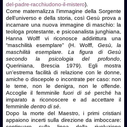
del-padre-racchiudono-il-mistero
).
Come maternalizza l’immagine della Sorgente
dell’universo e della storia, così Gesù prova a
incarnare una nuova immagine di maschio: la
teologa protestante, e psicoanalista junghiana,
Hanna Wolff vi riconosce addirittura una
“maschilità esemplare” (
H. Wolff,
Gesù, la
maschilità esemplare. La figura di Gesù
secondo la psicologia del profondo
,
Queriniana, Brescia 1979). Egli mostra
un’estrema facilità di relazione con le donne,
amiche o discepole o incontrate per caso: non
le teme, non le denigra, non le offende.
Accoglie il femminile
fuori di sé
perché ha
imparato a riconoscere e ad accettare il
femminile
dentro di sé
.
Dopo la morte del Maestro, i primi cristiani
appaiono incerti sulla direzione da imboccare:
continuare sulla linea della rivoluzione