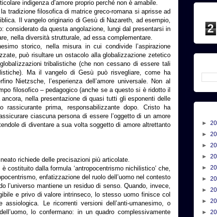
articolare indigenza d’amore proprio perché non è amabile.
la tradizione filosofica di matrice greco-romana si aprisse ad
iblica. Il vangelo originario di Gesù di Nazareth, ad esempio,
2
: considerato da questa angolazione, lungi dal presentarsi in
tare, nella diversità strutturale, ad essa complementare.
nesimo storico, nella misura in cui condivide l’aspirazione
anizzate, può risultare un ostacolo alla globalizzazione zetetico
 globalizzazioni tribalistiche (che non cessano di essere tali
listiche). Ma il vangelo di Gesù può risvegliare, come ha
rfino Nietzsche, l’esperienza dell’amore universale. Non al
mpo filosofico – pedagogico (anche se a questo si è ridotto il
ancora, nella presentazione di quasi tutti gli esponenti delle
 rassicurante prima, responsabilizzante dopo. Cristo ha
rassicurare ciascuna persona di essere l’oggetto di un amore
►
2
tendole di diventare a sua volta soggetto di amore altrettanto
►
2
►
2
►
2
eato richiede delle precisazioni più articolate.
►
2
è costituito dalla formula ‘antropocentrismo nichilistico’ che,
ropocentrismo, enfatizzazione del ruolo dell’uomo nel contesto
►
2
ndo l’universo mantiene un residuo di senso. Quando, invece,
►
2
igibile e privo di valore intrinseco, lo stesso uomo finisce col
►
2
a e assiologica. Le ricorrenti versioni dell’anti-umanesimo, o
rte dell’uomo, lo confermano: in un quadro complessivamente
►
2