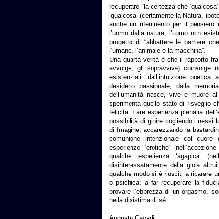
recuperare “la certezza che ‘qualcosa’ r
‘qualcosa’ (certamente la Natura, ipot
anche un riferimento per il pensiero 
l’uomo dalla natura, l’uomo non esist
progetto di “abbattere le barriere c
l’umano, l’animale e la macchina”.
Una quarta verità è che il rapporto fr
avvolge, gli sopravvive) coinvolge n
esistenziali: dall’intuizione poetica
desiderio passionale, dalla memoria
dell’umanità nasce, vive e muore al 
sperimenta quello stato di risveglio
felicità. Fare esperienza plenaria dell
possibilità di gioire cogliendo i nessi 
di Imagine; accarezzando la bastardina
comunione intenzionale col cuore d
esperienze ‘erotiche’ (nell’accezion
qualche esperienza ‘agapica’ (nel
disinteressatamente della gioia altru
qualche modo si è riusciti a riparare un
o psichica; a far recuperare la fiduci
provare l’ebbrezza di un orgasmo, so
nella disistima di sé.
Augusto Cavadi