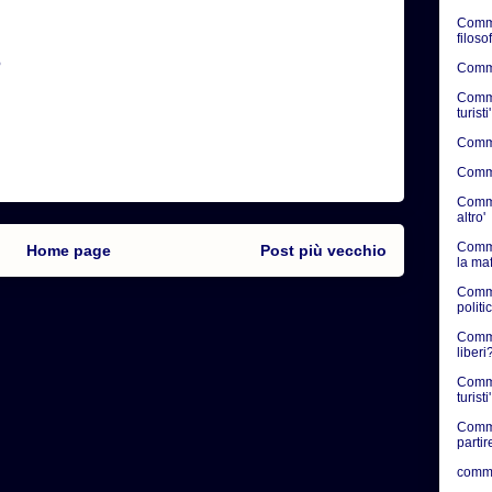
Comme
filosof
o
Commen
Commen
turisti'
Commen
Commen
Commen
altro'
Comme
Home page
Post più vecchio
la ma
Comme
politic
Commen
liberi?
Comme
turisti'
Comme
partir
comme