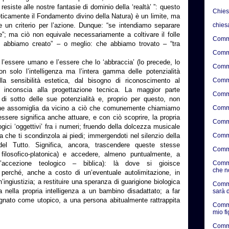
esiste alle nostre fantasie di dominio della ‘realtà’ ”: questo
Chie
eticamente il Fondamento divino della Natura) è un limite, ma
chies
e un criterio per l’azione. Dunque: “se intendiamo separare
e”; ma ciò non equivale necessariamente a coltivare il folle
Comme
he abbiamo creato” – o meglio: che abbiamo trovato – “tra
Comme
a l’essere umano e l’essere che lo ‘abbraccia’ (lo precede, lo
Comme
on solo l’intelligenza ma l’intera gamma delle potenzialità
Comme
 alla sensibilità estetica, dal bisogno di riconoscimento al
 inconscia alla progettazione tecnica. La maggior parte
Comme
di sotto delle sue potenzialità e, proprio per questo, non
Comme
 che assomiglia da vicino a ciò che comunemente chiamiamo
’essere significa anche attuare, e con ciò scoprire, la propria
Comme
logici ‘oggettivi’ fra i numeri; fruendo della dolcezza musicale
Comme
 che ti scondinzola ai piedi; immergendoti nel silenzio della
el Tutto. Significa, ancora, trascendere queste stesse
Comme
e filosofico-platonica) e accedere, almeno puntualmente, a
Comme
l’accezione teologico – biblica): là dove si gioisce
che n
i perché, anche a costo di un’eventuale autolimitazione, in
’ingiustizia; a restituire una speranza di guarigione biologica
Comme
a nella propria intelligenza a un bambino disadattato; a far
sarà d
gnato come utopico, a una persona abitualmente rattrappita
Comme
mio f
Comme