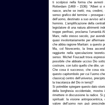
ti scolpissi nella forma che avrest
Rotterdam (1469 – 1536): “Alberi si na
nasce, anche se inetti; ma, credimi, 
senso grafico del termine – prosegue
dell’uomo, destinato a suo avviso ad 
hominis. L’amplificazione della centra
legislatore di una natura altrimenti in
troppe perifrasi, proclama l’umanità 
Marx, nello stesso secolo, pur avendo 
quasi involontariamente per affermare
che abbia ragione Maritain: a questo p
Ma, col Novecento, la linea ascenden
raggiunte nella speculazione teoreti
senso. Michel Foucault trova espressi
possibile che abbiate ucciso Dio sotto
costruire, con tutto quello che dite, un
Che cosa è successo, che cosa sta su
questo capitombolo per cui l’uomo che 
classica) centro dell’universo, precipit
la tracotanza del Dio in terra)?
Si potrebbe spiegare questo dato storico
della borghesia occidentale, mostra 
rimettere in discussione la radice. Si 
spirituali: la visione antropocentric
valore dell’uomo non può prescinder