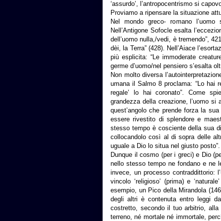
‘assurdo’, l’antropocentrismo si capov
Proviamo a ripensare la situazione attu
Nel mondo greco- romano l’uomo si
Nell’Antigone Sofocle esalta l’eccezio
dell’uomo nulla,/vedi, è tremendo”, 421
dèi, la Terra” (428). Nell’Aiace l’esort
più esplicita: “Le immoderate creatur
germe d’uomo/nel pensiero s’esalta olt
Non molto diversa l’autointerpretazion
umana il Salmo 8 proclama: “Lo hai r
regale’ lo hai coronato”. Come spi
grandezza della creazione, l’uomo si 
quest’angolo che prende forza la sua 
essere rivestito di splendore e maes
stesso tempo è cosciente della sua dig
collocandolo così al di sopra delle al
uguale a Dio lo situa nel giusto posto”.
Dunque il cosmo (per i greci) e Dio (pe
nello stesso tempo ne fondano e ne leg
invece, un processo contraddittorio: 
vincolo ‘religioso’ (prima) e ‘natur
esempio, un Pico della Mirandola (1463
degli altri è contenuta entro leggi 
costretto, secondo il tuo arbitrio, al
terreno, né mortale né immortale, perc