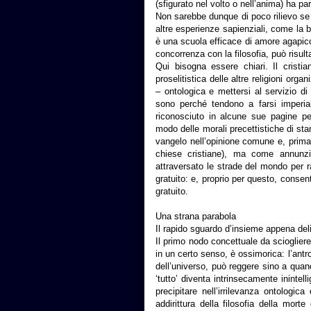
(sfigurato nel volto o nell’anima) ha p
Non sarebbe dunque di poco rilievo se 
altre esperienze sapienziali, come la b
è una scuola efficace di amore agapico
concorrenza con la filosofia, può risul
Qui bisogna essere chiari. Il cristia
proselitistica delle altre religioni org
– ontologica e mettersi al servizio di
sono perché tendono a farsi imperia
riconosciuto in alcune sue pagine pe
modo delle morali precettistiche di sta
vangelo nell’opinione comune e, prima 
chiese cristiane), ma come annunzio
attraversato le strade del mondo per 
gratuito: e, proprio per questo, consen
gratuito.
Una strana parabola
Il rapido sguardo d’insieme appena delin
Il primo nodo concettuale da sciogliere 
in un certo senso, è ossimorica: l’ant
dell’universo, può reggere sino a qua
‘tutto’ diventa intrinsecamente inintell
precipitare nell’irrilevanza ontologic
addirittura della filosofia della mo