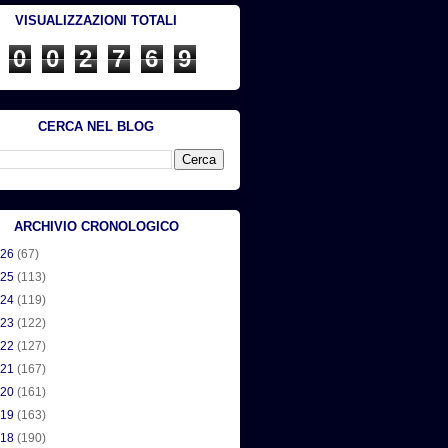
VISUALIZZAZIONI TOTALI
0
0
2
7
6
9
CERCA NEL BLOG
ARCHIVIO CRONOLOGICO
026
(67)
025
(113)
024
(119)
023
(122)
022
(127)
021
(167)
020
(161)
019
(163)
018
(190)