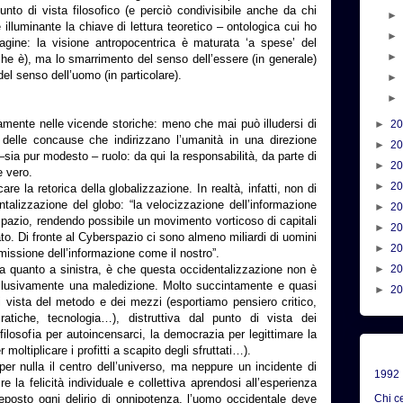
nto di vista filosofico (e perciò condivisibile anche da chi
lluminante la chiave di lettura teoretico – ontologica cui ho
 pagine: la visione antropocentrica è maturata ‘a spese’ del
ò che è), ma lo smarrimento del senso dell’essere (in generale)
el senso dell’uomo (in particolare).
amente nelle vicende storiche: meno che mai può illudersi di
►
2
io delle concause che indirizzano l’umanità in una direzione
►
2
–sia pur modesto – ruolo: da qui la responsabilità, da parte di
►
2
e vero.
►
2
are la retorica della globalizzazione. In realtà, infatti, non di
ntalizzazione del globo: “la velocizzazione dell’informazione
►
2
 spazio, rendendo possibile un movimento vorticoso di capitali
►
2
to. Di fronte al Cyberspazio ci sono almeno miliardi di uomini
►
2
issione dell’informazione come il nostro”.
a quanto a sinistra, è che questa occidentalizzazione non è
►
2
lusivamente una maledizione. Molto succintamente e quasi
►
2
i vista del metodo e dei mezzi (esportiamo pensiero critico,
cratiche, tecnologia…), distruttiva dal punto di vista dei
filosofia per autoincensarci, la democrazia per legittimare la
moltiplicare i profitti a scapito degli sfruttati…).
er nulla il centro dell’universo, ma neppure un incidente di
1992
e la felicità individuale e collettiva aprendosi all’esperienza
Chi c
Deposto ogni delirio di onnipotenza, l’uomo occidentale deve