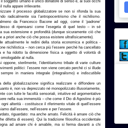
il soggetto umano è unico donatore di senso e, ai suoi occhi
il nulla appare irrilevante.
izzare il processo globalizzatore se non si rifonda la sua
endo radicalmente sia l’antropocentrismo che il nichilismo.
, almeno da Francesco Bacone ad oggi, come il ‘padrone’
 adesso di ripensarsi come l’esegeta di quel testo – in sé
a la sua estensione e profondità (dunque sicuramente ciò che
 a priori anche ciò che possa esistere ultrafisicamente).
e attualmente le redini della storia economica e politica -
one nichilistica – non cerca più l’essere perché ha cancellato
a e ha ridotto la dimensione fisica a oggetto di volontà di
 omologabile al nulla.
i oppone, sterilmente, l’identitarismo tribale di varie culture
imenti politici: l’essere non viene cercato perché ci si illude
sempre in maniera integrale (integralismo) e indiscutibile
a della globalizzazione significa realizzare e diffondere un
quanto è, non va deprezzato né monopolizzato illusoriamente,
e con tutte le facoltà sensoriali, intuitive ed argomentative
sere nella sua immensità – che come il Dio di Agostino è più
 ogni alterità - costituisce il riferimento vitale di quell’essere
siamo dall’essere, nell’essere e per l’essere.
ardato, riguardato: ma anche amato. Felicità è amare ciò che
e difetta di essere). Qui la tradizione filosofica occidentale
segna ad amare chi è amabile, ma si ferma davanti a chi