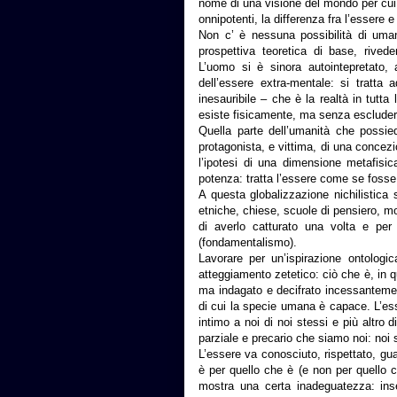
nome di una visione del mondo per cui 
onnipotenti, la differenza fra l’essere e 
Non c’ è nessuna possibilità di uman
prospettiva teoretica di base, rived
L’uomo si è sinora autointepretato
dell’essere extra-mentale: si tratta
inesauribile – che è la realtà in tutt
esiste fisicamente, ma senza escludere
Quella parte dell’umanità che possied
protagonista, e vittima, di una concezi
l’ipotesi di una dimensione metafisic
potenza: tratta l’essere come se fosse
A questa globalizzazione nichilistica s
etniche, chiese, scuole di pensiero, mov
di averlo catturato una volta e per 
(fondamentalismo).
Lavorare per un’ispirazione ontologic
atteggiamento zetetico: ciò che è, in 
ma indagato e decifrato incessantement
di cui la specie umana è capace. L’es
intimo a noi di noi stessi e più altro di
parziale e precario che siamo noi: noi 
L’essere va conosciuto, rispettato, gu
è per quello che è (e non per quello ch
mostra una certa inadeguatezza: in