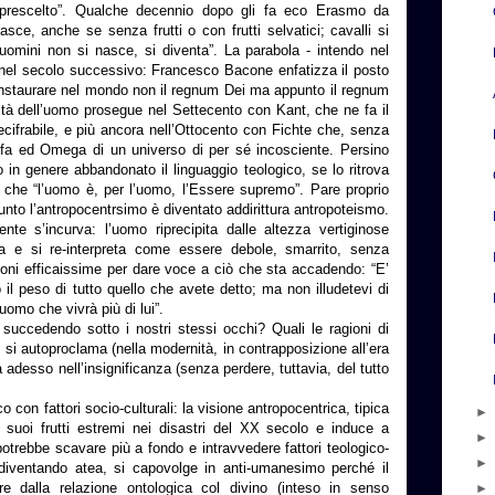
i prescelto”. Qualche decennio dopo gli fa eco Erasmo da
sce, anche se senza frutti o con frutti selvatici; cavalli si
uomini non si nasce, si diventa”. La parabola - intendo nel
 nel secolo successivo: Francesco Bacone enfatizza il posto
instaurare nel mondo non il regnum Dei ma appunto il regnum
lità dell’uomo prosegue nel Settecento con Kant, che ne fa il
decifrabile, e più ancora nell’Ottocento con Fichte che, senza
Alfa ed Omega di un universo di per sé incosciente. Persino
in genere abbandonato il linguaggio teologico, se lo ritrova
 che “l’uomo è, per l’uomo, l’Essere supremo”. Pare proprio
unto l’antropocentrsimo è diventato addirittura antropoteismo.
te s’incurva: l’uomo riprecipita dalle altezza vertiginose
ca e si re-interpreta come essere debole, smarrito, senza
oni efficaissime per dare voce a ciò che sta accadendo: “E’
 il peso di tutto quello che avete detto; ma non illudetevi di
 uomo che vivrà più di lui”.
ccedendo sotto i nostri stessi occhi? Quali le ragioni di
si autoproclama (nella modernità, in contrapposizione all’era
a adesso nell’insignificanza (senza perdere, tuttavia, del tutto
 con fattori socio-culturali: la visione antropocentrica, tipica
i suoi frutti estremi nei disastri del XX secolo e induce a
potrebbe scavare più a fondo e intravvedere fattori teologico-
a, diventando atea, si capovolge in anti-umanesimo perché il
e dalla relazione ontologica col divino (inteso in senso