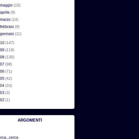
►
maggio
(10)
►
aprile
(9)
►
marzo
(14)
►
febbraio
(9)
►
gennaio
(11)
010
(147)
009
(119)
008
(130)
007
(98)
006
(71)
005
(42)
004
(33)
003
(3)
002
(1)
ARGOMENTI
erca...cerca