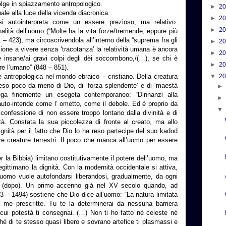
olge in spiazzamento antropologico.
►
2
ale alla luce della vicenda diacronica.
►
2
 autointerpreta come un essere prezioso, ma relativo.
►
2
nalità dell’uomo (“Molte ha la vita forze/tremende; eppure più
 – 423), ma circoscrivendola all’interno della “suprema fra gli
►
2
azione a vivere senza ‘tracotanza’ la relatività umana è ancora
►
2
e insane/ai gravi colpi degli dèi soccombono,/(…), se chi è
►
2
re l’umano” (848 – 851).
e antropologica nel mondo ebraico – cristiano. Della creatura
▼
2
eso poco da meno di Dio, di ‘forza splendente’ e di ‘maestà
ega finemente un esegeta contemporaneo: “Dinnanzi alla
auto-intende come l’ ometto, come il debole. Ed è proprio da
confessione di non essere troppo lontano dalla divinità e di
tà. Constata la sua piccolezza di fronte al creato, ma allo
nità per il fatto che Dio lo ha reso partecipe del suo kadod
tre creature terrestri. Il poco che manca all’uomo per essere
r la Bibbia) limitano costitutivamente il potere dell’uomo, ma
ittimano la dignità. Con la modernità occidentale si attiva,
l’uomo vuole autofondarsi liberandosi, gradualmente, da ogni
ale’ (dopo). Un primo accenno già nel XV secolo quando, ad
 – 1494) sostiene che Dio dice all’uomo: “La natura limitata
da me prescritte. Tu te la determinerai da nessuna barriera
la cui potestà ti consegnai. (…) Non ti ho fatto né celeste né
hé di te stesso quasi libero e sovrano artefice ti plasmassi e