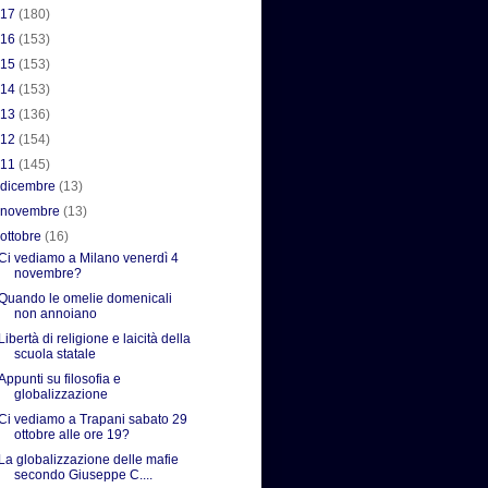
017
(180)
016
(153)
015
(153)
014
(153)
013
(136)
012
(154)
011
(145)
►
dicembre
(13)
►
novembre
(13)
▼
ottobre
(16)
Ci vediamo a Milano venerdì 4
novembre?
Quando le omelie domenicali
non annoiano
Libertà di religione e laicità della
scuola statale
Appunti su filosofia e
globalizzazione
Ci vediamo a Trapani sabato 29
ottobre alle ore 19?
La globalizzazione delle mafie
secondo Giuseppe C....