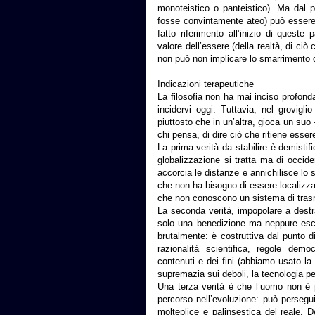
monoteistico o panteistico). Ma dal pu
fosse convintamente ateo) può essere i
fatto riferimento all’inizio di queste
valore dell’essere (della realtà, di ci
non può non implicare lo smarrimento d
Indicazioni terapeutiche
La filosofia non ha mai inciso profond
incidervi oggi. Tuttavia, nel grovigl
piuttosto che in un’altra, gioca un suo 
chi pensa, di dire ciò che ritiene esser
La prima verità da stabilire è demistific
globalizzazione si tratta ma di occide
accorcia le distanze e annichilisce lo
che non ha bisogno di essere localizza
che non conoscono un sistema di trasm
La seconda verità, impopolare a destr
solo una benedizione ma neppure esc
brutalmente: è costruttiva dal punto d
razionalità scientifica, regole demo
contenuti e dei fini (abbiamo usato la 
supremazia sui deboli, la tecnologia per 
Una terza verità è che l’uomo non è p
percorso nell’evoluzione: può perseguir
molteplice e palinsestica del reale. 