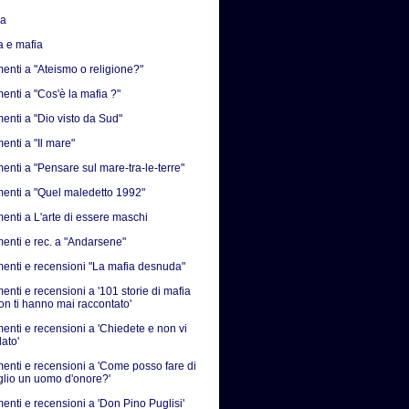
sa
a e mafia
nti a "Ateismo o religione?"
nti a "Cos'è la mafia ?"
nti a "Dio visto da Sud"
nti a "Il mare"
nti a "Pensare sul mare-tra-le-terre"
nti a "Quel maledetto 1992"
nti a L'arte di essere maschi
nti e rec. a "Andarsene"
nti e recensioni "La mafia desnuda"
nti e recensioni a '101 storie di mafia
on ti hanno mai raccontato'
nti e recensioni a 'Chiedete e non vi
ato'
nti e recensioni a 'Come posso fare di
iglio un uomo d'onore?'
nti e recensioni a 'Don Pino Puglisi'