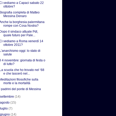
Ci vediamo a Capaci sabato 22
ottobre?
Biografia completa di Matteo
Messina Denaro
Anche la borghesia palermitana
rompe con Cosa Nostra?
Dopo il sindaco attuale Pdl,
quale futuro per Pale...
Ci vediamo a Roma venerdì 14
ottobre 2011?
L’anarchismo oggi: lo stato di
salute
Il 4 novembre: giornata di festa o
di lutto?
La scuola che ho trovato nel ‘68
e che lascerò nel...
Meditazioni filosofiche sulla
morte e la mortalità
I padrini del ponte di Messina
►
settembre
(14)
►
agosto
(15)
►
luglio
(7)
►
giugno
(14)