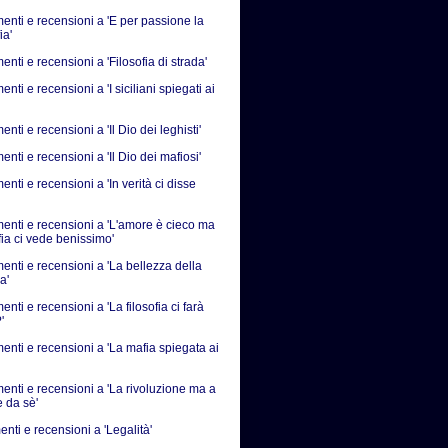
nti e recensioni a 'E per passione la
ia'
ti e recensioni a 'Filosofia di strada'
ti e recensioni a 'I siciliani spiegati ai
ti e recensioni a 'Il Dio dei leghisti'
ti e recensioni a 'Il Dio dei mafiosi'
ti e recensioni a 'In verità ci disse
nti e recensioni a 'L'amore è cieco ma
fia ci vede benissimo'
nti e recensioni a 'La bellezza della
a'
ti e recensioni a 'La filosofia ci farà
'
nti e recensioni a 'La mafia spiegata ai
nti e recensioni a 'La rivoluzione ma a
e da sè'
nti e recensioni a 'Legalità'