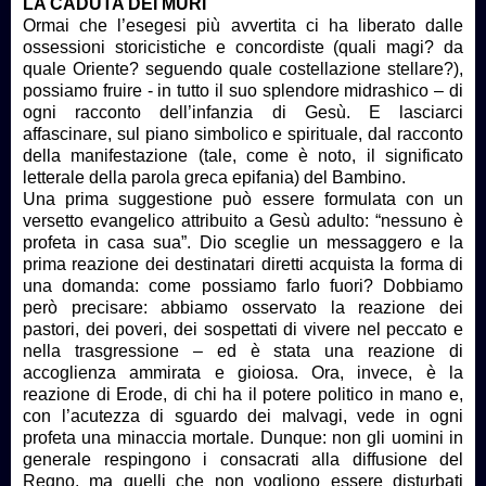
LA CADUTA DEI MURI
Ormai che l’esegesi più avvertita ci ha liberato dalle
ossessioni storicistiche e concordiste (quali magi? da
quale Oriente? seguendo quale costellazione stellare?),
possiamo fruire - in tutto il suo splendore midrashico – di
ogni racconto dell’infanzia di Gesù. E lasciarci
affascinare, sul piano simbolico e spirituale, dal racconto
della manifestazione (tale, come è noto, il significato
letterale della parola greca epifania) del Bambino.
Una prima suggestione può essere formulata con un
versetto evangelico attribuito a Gesù adulto: “nessuno è
profeta in casa sua”. Dio sceglie un messaggero e la
prima reazione dei destinatari diretti acquista la forma di
una domanda: come possiamo farlo fuori? Dobbiamo
però precisare: abbiamo osservato la reazione dei
pastori, dei poveri, dei sospettati di vivere nel peccato e
nella trasgressione – ed è stata una reazione di
accoglienza ammirata e gioiosa. Ora, invece, è la
reazione di Erode, di chi ha il potere politico in mano e,
con l’acutezza di sguardo dei malvagi, vede in ogni
profeta una minaccia mortale. Dunque: non gli uomini in
generale respingono i consacrati alla diffusione del
Regno, ma quelli che non vogliono essere disturbati