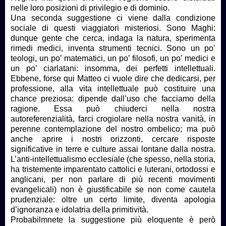
nelle loro posizioni di privilegio e di dominio.
Una seconda suggestione ci viene dalla condizione
sociale di questi viaggiatori misteriosi. Sono Maghi:
dunque gente che cerca, indaga la natura, sperimenta
rimedi medici, inventa strumenti tecnici. Sono un po’
teologi, un po’ matematici, un po’ filosofi, un po’ medici e
un po’ ciarlatani: insomma, dei perfetti intellettuali.
Ebbene, forse qui Matteo ci vuole dire che dedicarsi, per
professione, alla vita intellettuale può costituire una
chance preziosa: dipende dall’uso che facciamo della
ragione. Essa può chiuderci nella nostra
autoreferenzialità, farci crogiolare nella nostra vanità, in
perenne contemplazione del nostro ombelico; ma può
anche aprire i nostri orizzonti, cercare risposte
significative in terre e culture assai lontane dalla nostra.
L’anti-intellettualismo ecclesiale (che spesso, nella storia,
ha tristemente imparentato cattolici e luterani, ortodossi e
anglicani, per non parlare di più recenti movimenti
evangelicali) non è giustificabile se non come cautela
prudenziale: oltre un certo limite, diventa apologia
d’ignoranza e idolatria della primitività.
Probabilmnete la suggestione più eloquente è però