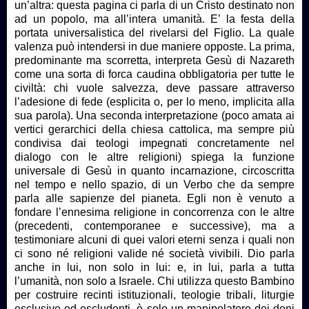
un’altra: questa pagina ci parla di un Cristo destinato non
ad un popolo, ma all’intera umanità. E’ la festa della
portata universalistica del rivelarsi del Figlio. La quale
valenza può intendersi in due maniere opposte. La prima,
predominante ma scorretta, interpreta Gesù di Nazareth
come una sorta di forca caudina obbligatoria per tutte le
civiltà: chi vuole salvezza, deve passare attraverso
l’adesione di fede (esplicita o, per lo meno, implicita alla
sua parola). Una seconda interpretazione (poco amata ai
vertici gerarchici della chiesa cattolica, ma sempre più
condivisa dai teologi impegnati concretamente nel
dialogo con le altre religioni) spiega la funzione
universale di Gesù in quanto incarnazione, circoscritta
nel tempo e nello spazio, di un Verbo che da sempre
parla alle sapienze del pianeta. Egli non è venuto a
fondare l’ennesima religione in concorrenza con le altre
(precedenti, contemporanee e successive), ma a
testimoniare alcuni di quei valori eterni senza i quali non
ci sono né religioni valide né società vivibili. Dio parla
anche in lui, non solo in lui: e, in lui, parla a tutta
l’umanità, non solo a Israele. Chi utilizza questo Bambino
per costruire recinti istituzionali, teologie tribali, liturgie
esclusive ed escludenti, è solo un manipolatore dei doni