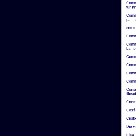
Comme
turisti'
Comme
partir
comme
Comme
Comme
bambi
Comme
Comme
Comme
Comme
Consul
filoso
Coome
Cos'è
Crist
Dio v
etica