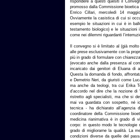
rispondere a questi quesiti il Convegn
promosso dalla Commissione bioetica de
Enrico Cillari, mercoledì 14 maggi
Ovviamente la casistica di cui si occup
esempio le situazioni in cui è in ball
testamento biologico) e le situazioni 
come nei dilemmi riguardanti l’interruz
Il convegno si è limitato al (già molto
alle prese esclusivamente con la propr
più in grado di formulare con chiarezz
(evocato anche dalla presenza al conv
incaricato dai genitori di Eluana d
Questa la domanda di fondo, affrontata
e Demetrio Neri, da giuristi come Luc
ma anche da teologi, tra cui Erika 
d’accordo nel dire che la nozione di
ristretto agli specialisti, ma che si 
mai va guardata con sospetto, né iden
tecnica - ha dichiarato all’agenzia
coordinatore della Commissione bioet
medicina rianimativa è in grado di v
corpo: in questo modo le tecnologie
grado di migliorarne la qualità. La me
condizioni diverse da quelle del pas