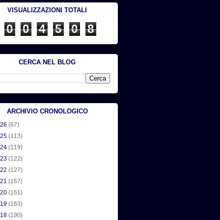
VISUALIZZAZIONI TOTALI
0
0
4
5
0
8
CERCA NEL BLOG
ARCHIVIO CRONOLOGICO
026
(67)
025
(113)
024
(119)
023
(122)
022
(127)
021
(167)
020
(161)
019
(163)
018
(190)