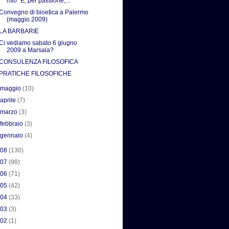
mio “E, per passione,...
Convegno di bioetica a Palermo
(maggio 2009)
LA BARBARIE
Ci vediamo sabato 6 giugno
2009 a Marsala?
CONSULENZA FILOSOFICA
PRATICHE FILOSOFICHE
►
maggio
(10)
►
aprile
(7)
►
marzo
(3)
►
febbraio
(3)
►
gennaio
(4)
008
(130)
007
(98)
006
(71)
005
(42)
004
(33)
003
(3)
002
(1)