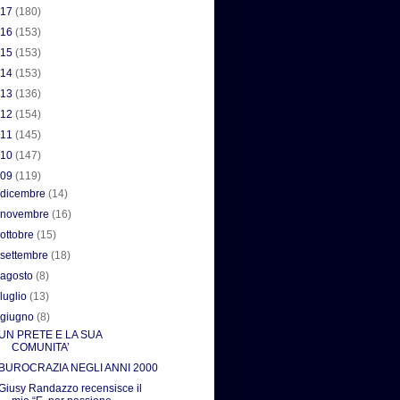
017
(180)
016
(153)
015
(153)
014
(153)
013
(136)
012
(154)
011
(145)
010
(147)
009
(119)
►
dicembre
(14)
►
novembre
(16)
►
ottobre
(15)
►
settembre
(18)
►
agosto
(8)
►
luglio
(13)
▼
giugno
(8)
UN PRETE E LA SUA
COMUNITA’
BUROCRAZIA NEGLI ANNI 2000
Giusy Randazzo recensisce il