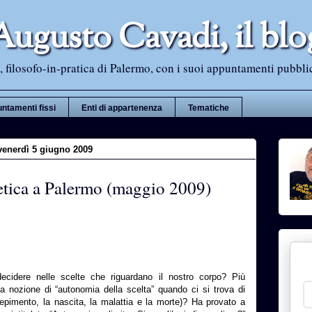
Augusto Cavadi, il blo
 filosofo-in-pratica di Palermo, con i suoi appuntamenti pubblici i
ntamenti fissi
Enti di appartenenza
Tematiche
venerdì 5 giugno 2009
tica a Palermo (maggio 2009)
decidere nelle scelte che riguardano il nostro corpo? Più
lla nozione di “autonomia della scelta” quando ci si trova di
oncepimento, la nascita, la malattia e la morte)? Ha provato a