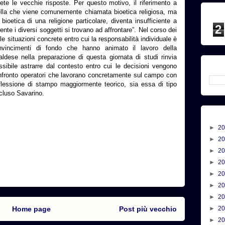
te le vecchie risposte. Per questo motivo, il riferimento a
quella che viene comunemente chiamata bioetica religiosa, ma
ioetica di una religione particolare, diventa insufficiente a
2
nte i diversi soggetti si trovano ad affrontare”. Nel corso dei
lle situazioni concrete entro cui la responsabilità individuale è
vincimenti di fondo che hanno animato il lavoro della
ldese nella preparazione di questa giornata di studi rinvia
sibile astrarre dal contesto entro cui le decisioni vengono
confronto operatori che lavorano concretamente sul campo con
lessione di stampo maggiormente teorico, sia essa di tipo
ncluso Savarino.
►
2
►
2
►
2
►
2
►
2
►
2
►
2
Home page
Post più vecchio
►
2
►
2