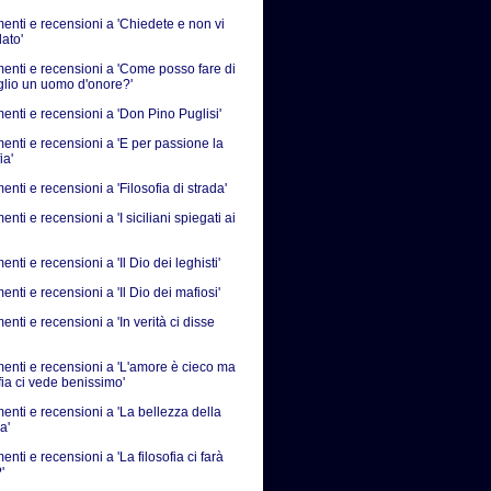
nti e recensioni a 'Chiedete e non vi
ato'
nti e recensioni a 'Come posso fare di
iglio un uomo d'onore?'
nti e recensioni a 'Don Pino Puglisi'
nti e recensioni a 'E per passione la
ia'
ti e recensioni a 'Filosofia di strada'
ti e recensioni a 'I siciliani spiegati ai
ti e recensioni a 'Il Dio dei leghisti'
ti e recensioni a 'Il Dio dei mafiosi'
ti e recensioni a 'In verità ci disse
nti e recensioni a 'L'amore è cieco ma
fia ci vede benissimo'
nti e recensioni a 'La bellezza della
a'
ti e recensioni a 'La filosofia ci farà
'