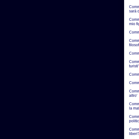
Comme
sarà d
Comme
mio f
Comme
Comme
filosof
Commen
Commen
turisti'
Commen
Commen
Commen
altro'
Comme
la ma
Comme
politic
Commen
liberi?