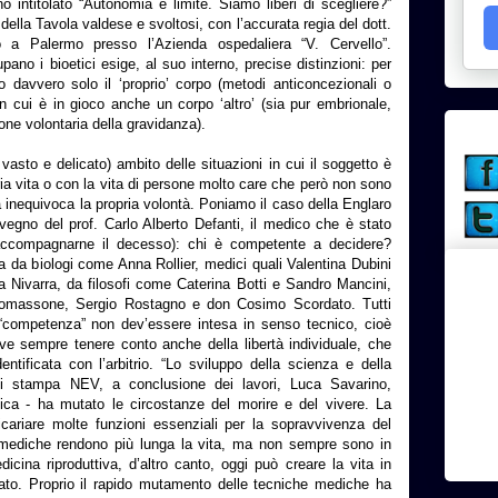
o intitolato “Autonomia e limite. Siamo liberi di scegliere?”
lla Tavola valdese e svoltosi, con l’accurata regia del dott.
o a Palermo presso l’Azienda ospedaliera “V. Cervello”.
ano i bioetici esige, al suo interno, precise distinzioni: per
o davvero solo il ‘proprio’ corpo (metodi anticoncezionali o
in cui è in gioco anche un corpo ‘altro’ (sia pur embrionale,
ione volontaria della gravidanza).
 vasto e delicato) ambito delle situazioni in cui il soggetto è
ia vita o con la vita di persone molto care che però non sono
a inequivoca la propria volontà. Poniamo il caso della Englaro
egno del prof. Carlo Alberto Defanti, il medico che è stato
i accompagnarne il decesso): chi è competente a decidere?
 da biologi come Anna Rollier, medici quali Valentina Dubini
a Nivarra, da filosofi come Caterina Botti e Sandro Mancini,
Tomassone, Sergio Rostagno e don Cosimo Scordato. Tutti
 “competenza” non dev’essere intesa in senso tecnico, cioè
deve sempre tenere conto anche della libertà individuale, che
tificata con l’arbitrio. “Lo sviluppo della scienza e della
 di stampa NEV, a conclusione dei lavori, Luca Savarino,
ica - ha mutato le circostanze del morire e del vivere. La
icariare molte funzioni essenziali per la sopravvivenza del
 mediche rendono più lunga la vita, ma non sempre sono in
dicina riproduttiva, d’altro canto, oggi può creare la vita in
sato. Proprio il rapido mutamento delle tecniche mediche ha