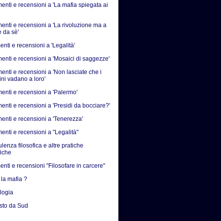
nti e recensioni a 'La mafia spiegata ai
nti e recensioni a 'La rivoluzione ma a
e da sè'
nti e recensioni a 'Legalità'
nti e recensioni a 'Mosaici di saggezze'
nti e recensioni a 'Non lasciate che i
ni vadano a loro'
nti e recensioni a 'Palermo'
nti e recensioni a 'Presidi da bocciare?'
nti e recensioni a 'Tenerezza'
nti e recensioni a "Legalità"
enza filosofica e altre pratiche
fiche
nti e recensioni "Filosofare in carcere"
 la mafia ?
ologia
isto da Sud