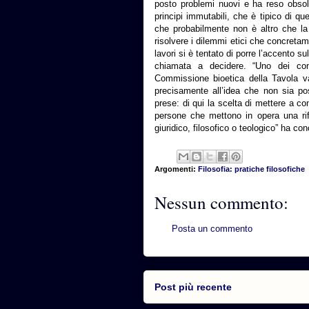
posto problemi nuovi e ha reso obsole
principi immutabili, che è tipico di 
che probabilmente non è altro che la b
risolvere i dilemmi etici che concretame
lavori si è tentato di porre l’accento su
chiamata a decidere. “Uno dei con
Commissione bioetica della Tavola va
precisamente all’idea che non sia pos
prese: di qui la scelta di mettere a 
persone che mettono in opera una rif
giuridico, filosofico o teologico” ha co
Argomenti:
Filosofia: pratiche filosofiche
Nessun commento:
Posta un commento
Post più recente