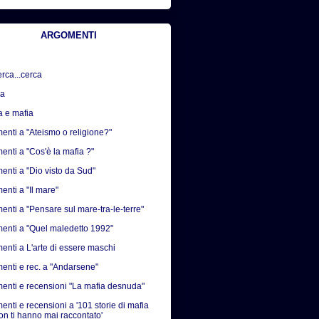
ARGOMENTI
erca...cerca
sa
a e mafia
nti a "Ateismo o religione?"
nti a "Cos'è la mafia ?"
nti a "Dio visto da Sud"
nti a "Il mare"
nti a "Pensare sul mare-tra-le-terre"
nti a "Quel maledetto 1992"
nti a L'arte di essere maschi
nti e rec. a "Andarsene"
nti e recensioni "La mafia desnuda"
nti e recensioni a '101 storie di mafia
on ti hanno mai raccontato'