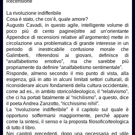
Recensione
La rivoluzione indifferibile
Cosa è stato, che cos’è, quale amore?
Augusto Cavadi, in questo agile, intelligente volume di
poco più di cento pagine(oltre ad un’orientante
Appendice di recensioni relative all’argomento) mette in
circolazione una problematica di grande interesse in un
periodo di inestricabile confusione morale che
Galimberti, riferendosi ai giovani, definisce di
“analfabetismo emotivo”, ma che sarebbe più
propriamente da definire “analfabetismo sentimentale”.
Risponde, almeno secondo il mio punto di vista, alla
esigenza, già in atto in alcuni limitati settori culturali, di
riconsiderare alcuni fondamenti della cultura occidentale,
come ad es., in ambito storico/ideologico, il “relativismo”,
che ci ha portati fatalmente al “nichilismo”, a questo, dice
il poeta Andrea Zanzotto, “ricchissimo nihil”.
La “rivoluzione indifferibile” è il capitolo sul quale è
opportuno soffermarsi maggiormente, perché appare
come la sintesi, il senso e la proposta filosofico/teologica
di tutto il libro.
Nei capitoli precedenti, dopo una necessaria ed utile