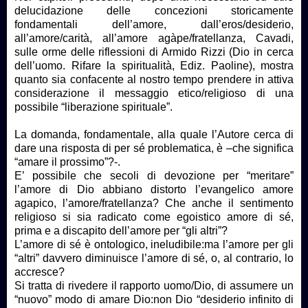
delucidazione delle concezioni storicamente
fondamentali dell’amore, dall’eros/desiderio,
all’amore/carità, all’amore agàpe/fratellanza, Cavadi,
sulle orme delle riflessioni di Armido Rizzi (Dio in cerca
dell’uomo. Rifare la spiritualità, Ediz. Paoline), mostra
quanto sia confacente al nostro tempo prendere in attiva
considerazione il messaggio etico/religioso di una
possibile “liberazione spirituale”.
La domanda, fondamentale, alla quale l’Autore cerca di
dare una risposta di per sé problematica, è –che significa
“amare il prossimo”?-.
E’ possibile che secoli di devozione per “meritare”
l’amore di Dio abbiano distorto l’evangelico amore
agapico, l’amore/fratellanza? Che anche il sentimento
religioso si sia radicato come egoistico amore di sé,
prima e a discapito dell’amore per “gli altri”?
L’amore di sé è ontologico, ineludibile:ma l’amore per gli
“altri” davvero diminuisce l’amore di sé, o, al contrario, lo
accresce?
Si tratta di rivedere il rapporto uomo/Dio, di assumere un
“nuovo” modo di amare Dio:non Dio “desiderio infinito di