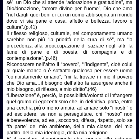
sé”, un Dio che si attende “adorazione e gratitudine”, ma
Dio/donazione, “amore divino per l’uomo”, Dio che ama
“nel dargli quei beni di cui un uomo abbisogna:un mondo
dove vi sia pane e casa, affetto e bellezza, lavoro e
cultura”.(p.41)
Il riflesso religioso, culturale, nel comportamento umano
sarebbe non più “la priorità della cura di sé”, ma “la
precedenza alla preoccupazione di saziare negli altri la
fame di pane e di poesia, di compagnia e di
contemplazione”.(p.46)
Riconoscere nell’altro il “povero”, “l’indigente”, cioè colui
al quale manca o è sottratto qualcosa per essere uomo
“compiutamente umano”, “mi fa trovare in me il povero
che Dio ama…il bisogno dell’altro fa assurgere anche il
mio bisogno, di riflesso, a mio diritto”.(46)
“Liberazione” è, perciò, la possibilità/volontà di infrangere
quel grumo di egocentrismo che, in definitiva, porta, entro
una cerchia più o meno ampia, ad amare solo “i nostri” e
ad escludere, se non a perseguitare, chi “nostro” non
è:benevolenza, ad es., soccorso, difesa, rispetto, solo se
“fa parte” del mio ambiente, della mia classe, del mio
partito, della mia ideologia, della mia religione…
E’ il secolare atteggiamento che, portato alle estreme