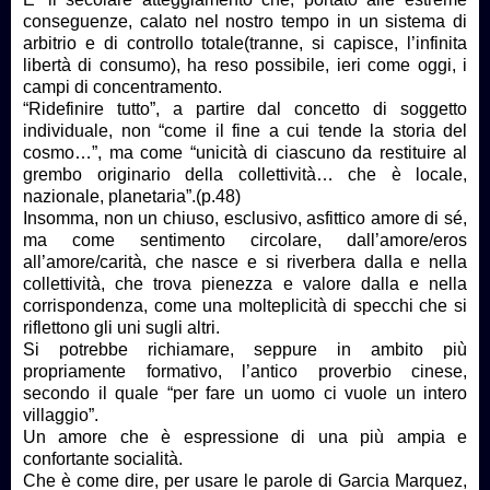
conseguenze, calato nel nostro tempo in un sistema di
arbitrio e di controllo totale(tranne, si capisce, l’infinita
libertà di consumo), ha reso possibile, ieri come oggi, i
campi di concentramento.
“Ridefinire tutto”, a partire dal concetto di soggetto
individuale, non “come il fine a cui tende la storia del
cosmo…”, ma come “unicità di ciascuno da restituire al
grembo originario della collettività… che è locale,
nazionale, planetaria”.(p.48)
Insomma, non un chiuso, esclusivo, asfittico amore di sé,
ma come sentimento circolare, dall’amore/eros
all’amore/carità, che nasce e si riverbera dalla e nella
collettività, che trova pienezza e valore dalla e nella
corrispondenza, come una molteplicità di specchi che si
riflettono gli uni sugli altri.
Si potrebbe richiamare, seppure in ambito più
propriamente formativo, l’antico proverbio cinese,
secondo il quale “per fare un uomo ci vuole un intero
villaggio”.
Un amore che è espressione di una più ampia e
confortante socialità.
Che è come dire, per usare le parole di Garcia Marquez,