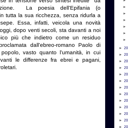
se in tensione verso sintesi inedite
da
azione.
La poesia dell’Epifania (o
in tutta la sua ricchezza, senza ridurla a
esepe. Essa, infatti, veicola una novità
ggi, dopo venti secoli, sta davanti a noi
ico più che indietro come un residuo
 proclamata dall’ebreo-romano Paolo di
►
2
popolo, vasto quanto l’umanità, in cui
►
2
evanti le differenze fra ebrei e pagani,
►
2
oletari.
►
2
►
2
►
2
►
2
►
2
►
2
►
2
►
2
►
2
►
2