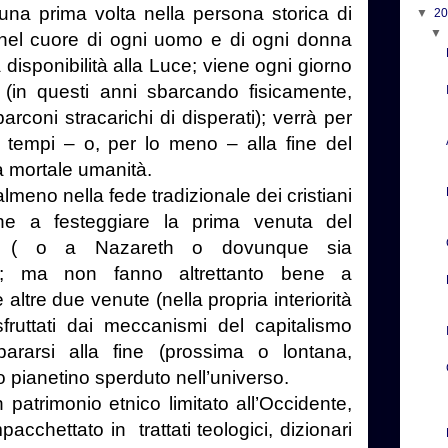
una prima volta nella persona storica di
▼
2
nel cuore di ogni uomo e di ogni donna
disponibilità alla Luce; viene ogni giorno
i (in questi anni sbarcando fisicamente,
arconi stracarichi di disperati); verrà per
ei tempi – o, per lo meno – alla fine del
a mortale umanità.
lmeno nella fede tradizionale dei cristiani
e a festeggiare la prima venuta del
e ( o a Nazareth o dovunque sia
a); ma non fanno altrettanto bene a
 altre due venute (nella propria interiorità
 sfruttati dai meccanismi del capitalismo
pararsi alla fine (prossima o lontana,
 pianetino sperduto nell’universo.
n patrimonio etnico limitato all’Occidente,
pacchettato in
trattati teologici, dizionari