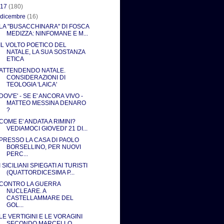
017
(180)
▼
dicembre
(16)
LA "BUSACCHINARA" DI FOSCA
MEDIZZA: NINFOMANE E M...
IL VOLTO POETICO DEL
NATALE, LA SUA SOSTANZA
ETICA
ATTENDENDO NATALE.
CONSIDERAZIONI DI
TEOLOGIA 'LAICA'
DOV'E' - SE E' ANCORA VIVO -
MATTEO MESSINA DENARO
?
COME E' ANDATA A RIMINI?
VEDIAMOCI GIOVEDI' 21 DI...
PRESSO LA CASA DI PAOLO
BORSELLINO, PER NUOVI
PERC...
I SICILIANI SPIEGATI AI TURISTI
(QUATTORDICESIMA P...
CONTRO LA GUERRA
NUCLEARE. A
CASTELLAMMARE DEL
GOL...
LE VERTIGINI E LE VORAGINI
SECONDO MARCELLO