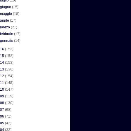
►
luglio
(10)
►
giugno
(15)
►
maggio
(18)
►
aprile
(17)
►
marzo
(21)
►
febbraio
(17)
►
gennaio
(14)
016
(153)
015
(153)
014
(153)
013
(136)
012
(154)
011
(145)
010
(147)
009
(119)
008
(130)
007
(98)
006
(71)
005
(42)
004
(33)