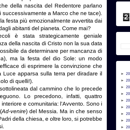
he della nascita del Redentore parlano
ti successivamente a Marco che ne tace).
2
a festa più emozionalmente avvertita dai
i, dagli abitanti del pianeta. Come mai?
coli è stata strategicamente geniale
nza della nascita di Cristo non la sua data
mpossibile da determinare per mancanza di
poca), ma la festa del dio Sole: un modo
efficace di esprimere la convinzione che
 Luce apparsa sulla terra per diradare il
►
2
lo di quelli!).
►
2
►
2
 sottolineata dal cammino che lo precede
►
2
guono. Lo precedono, infatti, quattro
►
2
interiore e comunitaria: l’Avvento. Sono i
►
2
(
Ad-venire
) del Messia. Ma in che senso
►
2
dri della chiesa, e oltre loro, si potrebbe
►
2
i.
►
2