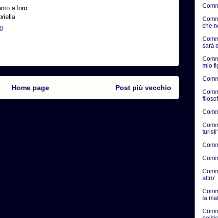
Comme
nto a loro
riella
Comme
che n
20
Comme
sarà d
Comme
mio f
Comme
Home page
Post più vecchio
Comme
filosof
Commen
Commen
turisti'
Commen
Commen
Commen
altro'
Comme
la ma
Comme
politic