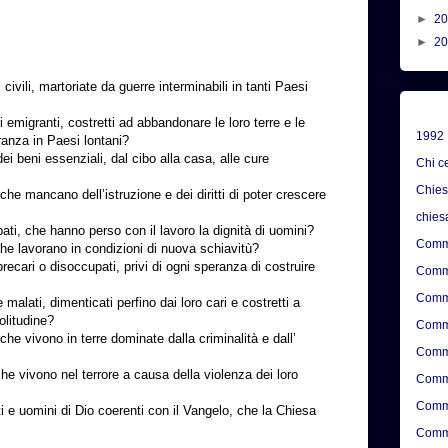
►
2
►
2
civili, martoriate da guerre interminabili in tanti Paesi
i emigranti, costretti ad abbandonare le loro terre e le
1992
eranza in Paesi lontani?
dei beni essenziali, dal cibo alla casa, alle cure
Chi c
Chie
che mancano dell’istruzione e dei diritti di poter crescere
chies
ati, che hanno perso con il lavoro la dignità di uomini?
Comme
he lavorano in condizioni di nuova schiavitù?
recari o disoccupati, privi di ogni speranza di costruire
Comme
Comme
 malati, dimenticati perfino dai loro cari e costretti a
olitudine?
Comme
 che vivono in terre dominate dalla criminalità e dall’
Comme
e vivono nel terrore a causa della violenza dei loro
Comme
Comme
i e uomini di Dio coerenti con il Vangelo, che la Chiesa
Comme