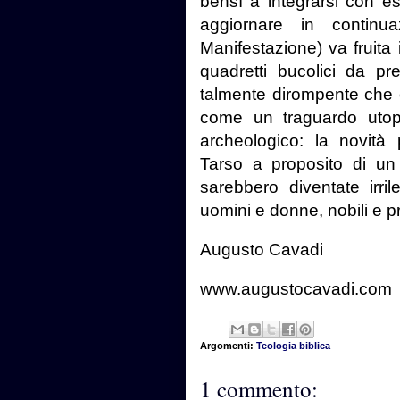
bensì a integrarsi con es
aggiornare in continu
Manifestazione) va fruita 
quadretti bucolici da pr
talmente dirompente che o
come un traguardo utop
archeologico: la novità
Tarso a proposito di un 
sarebbero diventate irril
uomini e donne, nobili e pr
Augusto Cavadi
www.augustocavadi.com
Argomenti:
Teologia biblica
1 commento: