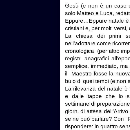
Gesù (e non è un caso c
solo Matteo e Luca, redat
Eppure…Eppure natale è l
cristiani e, per molti vers
La chiesa dei primi se
nell’adottare come ricorre
cronologica
(per altro i
registri anagrafici all’e
semplice, immediato, ma 
il
Maestro fosse la nuova
buio di quei tempi (e non so
La rilevanza del natale è
e dalle tappe che lo se
settimane di preparazione 
giorni di attesa dell’Arrivo 
se ne può parlare? Con i Pa
rispondere: in quattro sens