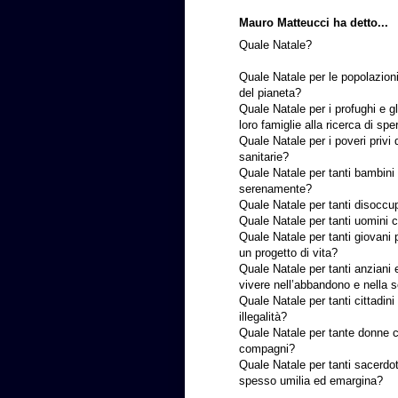
Mauro Matteucci ha detto...
Quale Natale?
Quale Natale per le popolazioni 
del pianeta?
Quale Natale per i profughi e gl
loro famiglie alla ricerca di sp
Quale Natale per i poveri privi 
sanitarie?
Quale Natale per tanti bambini 
serenamente?
Quale Natale per tanti disoccup
Quale Natale per tanti uomini c
Quale Natale per tanti giovani p
un progetto di vita?
Quale Natale per tanti anziani e
vivere nell’abbandono e nella s
Quale Natale per tanti cittadini
illegalità?
Quale Natale per tante donne ch
compagni?
Quale Natale per tanti sacerdot
spesso umilia ed emargina?