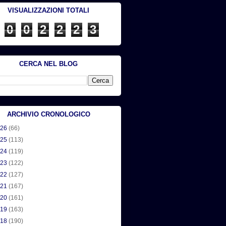
VISUALIZZAZIONI TOTALI
0
0
2
2
2
3
CERCA NEL BLOG
ARCHIVIO CRONOLOGICO
026
(66)
025
(113)
024
(119)
023
(122)
022
(127)
021
(167)
020
(161)
019
(163)
018
(190)