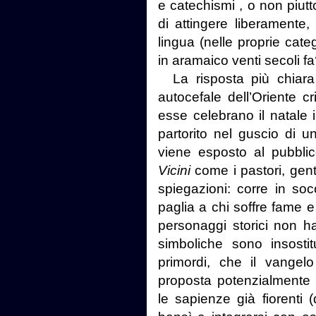
e catechismi , o non piutto
di attingere liberamente
lingua (nelle proprie cat
in aramaico venti secoli f
La risposta più chiara
autocefale dell’Oriente cr
esse celebrano il natale
partorito nel guscio di 
viene esposto al pubblico
Vicini
come i pastori, gen
spiegazioni: corre in so
paglia a chi soffre fame 
personaggi storici non h
simboliche sono insostitu
primordi, che il vange
proposta potenzialmente 
le sapienze già fiorenti 