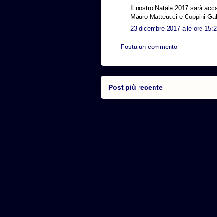
Il nostro Natale 2017 sarà acca
Mauro Matteucci e Coppini Gab
23 dicembre 2017 alle ore 15:
Posta un commento
Post più recente