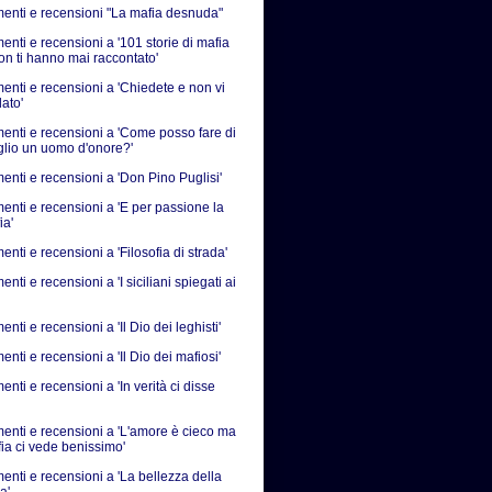
nti e recensioni "La mafia desnuda"
nti e recensioni a '101 storie di mafia
on ti hanno mai raccontato'
nti e recensioni a 'Chiedete e non vi
ato'
nti e recensioni a 'Come posso fare di
iglio un uomo d'onore?'
nti e recensioni a 'Don Pino Puglisi'
nti e recensioni a 'E per passione la
ia'
ti e recensioni a 'Filosofia di strada'
ti e recensioni a 'I siciliani spiegati ai
ti e recensioni a 'Il Dio dei leghisti'
ti e recensioni a 'Il Dio dei mafiosi'
ti e recensioni a 'In verità ci disse
nti e recensioni a 'L'amore è cieco ma
fia ci vede benissimo'
nti e recensioni a 'La bellezza della
a'