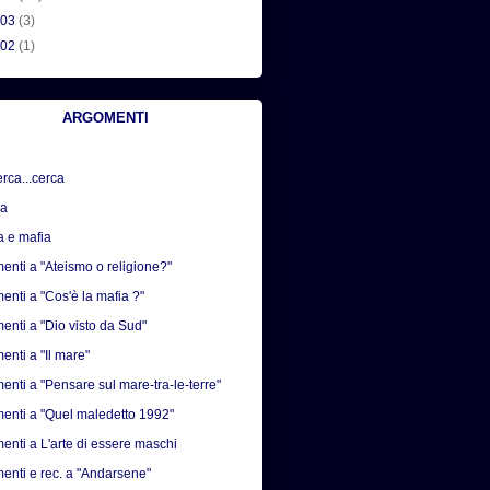
003
(3)
002
(1)
ARGOMENTI
erca...cerca
sa
a e mafia
nti a "Ateismo o religione?"
nti a "Cos'è la mafia ?"
nti a "Dio visto da Sud"
nti a "Il mare"
nti a "Pensare sul mare-tra-le-terre"
nti a "Quel maledetto 1992"
nti a L'arte di essere maschi
nti e rec. a "Andarsene"