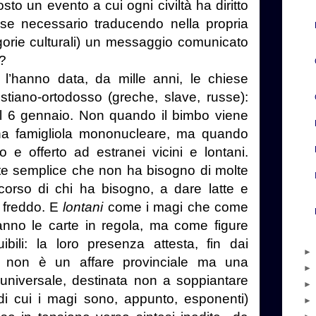
sto un evento a cui ogni civiltà ha diritto
, se necessario traducendo nella propria
egorie culturali) un messaggio comunicato
a?
 l’hanno data, da mille anni, le chiese
istiano-ortodosso (greche, slave, russe):
 il 6 gennaio. Non quando il bimbo viene
una famigliola mononucleare, ma quando
 e offerto ad estranei vicini e lontani.
te semplice che non ha bisogno di molte
ccorso di chi ha bisogno, a dare latte e
e freddo. E
lontani
come i magi che come
anno le carte in regola, ma come figure
ibili: la loro presenza attesta, fin dai
lo non è un affare provinciale ma una
universale, destinata non a soppiantare
(di cui i magi sono, appunto, esponenti)