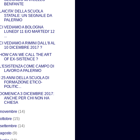
BENFANTE
LAICITA' DELLA SCUOLA
STATALE: UN SEGNALE DA
PALERMO
CI VEDIAMO A BOLOGNA
LUNEDI' 11 E/O MARTEDI' 12
...
CI VEDIAMO A RIMINI DALL'8 AL
10 DICEMBRE 2017 ?
HOW CAN WE CALL THE ART
OF EX-SISTENCE ?
L'ESISTENZA COME CAMPO DI
LAVORO A PALERMO
I 25 ANNI DELLA SCUOLA DI
FORMAZIONE ETICO-
POLITIC...
DOMENICA 3 DICEMBRE 2017:
ANCHE PER CHI NON HA
CHIESA
►
novembre
(14)
►
ottobre
(15)
►
settembre
(14)
►
agosto
(9)