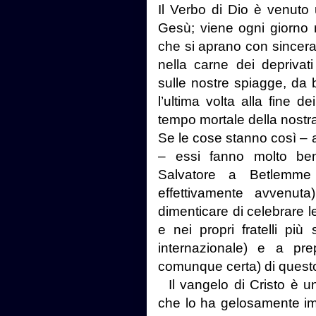
Il Verbo di Dio è venuto 
Gesù; viene ogni giorno 
che si aprano con sincera 
nella carne dei deprivat
sulle nostre spiagge, da b
l’ultima volta alla fine d
tempo mortale della nostr
Se le cose stanno così – a
– essi fanno molto ben
Salvatore a Betlemm
effettivamente avvenut
dimenticare di celebrare le
e nei propri fratelli più
internazionale) e a pre
comunque certa) di questo
Il vangelo di Cristo è u
che lo ha gelosamente im