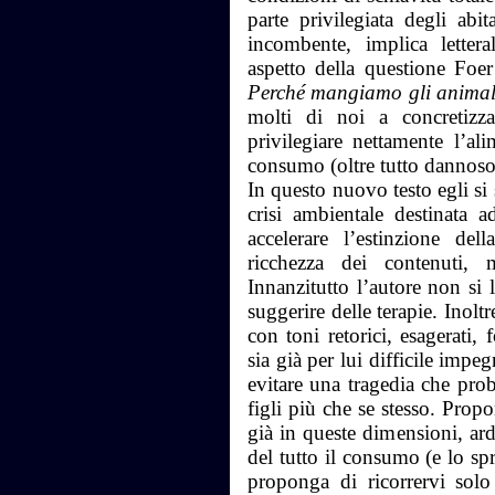
parte privilegiata degli abi
incombente, implica letter
aspetto della questione Foer
Perché mangiamo gli anima
molti di noi a concretizz
privilegiare nettamente l’al
consumo (oltre tutto dannoso 
In questo nuovo testo egli si
crisi ambientale destinata a
accelerare l’estinzione de
ricchezza dei contenuti,
Innanzitutto l’autore non si 
suggerire delle terapie. Inolt
con toni retorici, esagerati,
sia già per lui difficile imp
evitare una tragedia che proba
figli più che se stesso. Prop
già in queste dimensioni, ard
del tutto il consumo (e lo spr
proponga di ricorrervi solo 