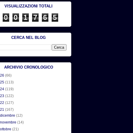
VISUALIZZAZIONI TOTALI
0
0
1
7
6
5
CERCA NEL BLOG
ARCHIVIO CRONOLOGICO
026
(66)
025
(113)
024
(119)
023
(122)
022
(127)
021
(167)
►
dicembre
(12)
►
novembre
(14)
►
ottobre
(21)