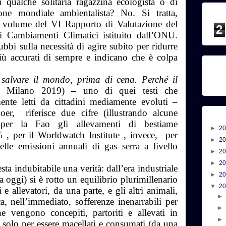
i qualche solitaria ragazzina ecologista o di
one mondiale ambientalista? No. Si tratta,
o volume del VI Rapporto di Valutazione del
2
i Cambiamenti Climatici istituito dall’ONU.
bi sulla necessità di agire subito per ridurre
iù accurati di sempre e indicano che è colpa
salvare il mondo, prima di cena. Perché il
 Milano 2019) – uno di quei testi che
ente letti da cittadini mediamente evoluti –
oer, riferisce due cifre (illustrando alcune
: per la Fao gli allevamenti di bestiame
►
2
 , per il Worldwatch Institute , invece, per
►
2
elle emissioni annuali di gas serra a livello
►
2
►
2
resta indubitabile una verità: dall’era industriale
►
2
a oggi) si è rotto un equilibrio plurimillenario
▼
2
 e allevatori, da una parte, e gli altri animali,
ica, nell’immediato, sofferenze inenarrabili per
he vengono concepiti, partoriti e allevati in
e solo per essere macellati e consumati (da una