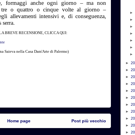
tte, formaggi anche ogni giorno – ma non
 tre o quattro o cinque volte al giorno –
gli allevamenti intensivi e, di conseguenza,
s serra.
A BREVE RECENSIONE, CLICCA QUI:
nte
ana Saieva nella Casa Dam'Arte di Palermo)
►
2
►
2
►
2
►
2
►
2
►
2
►
2
►
2
►
2
Home page
Post più vecchio
►
2
►
2