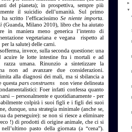
tanti del pianeta); in prospettiva, sempre più
almente il suicidio dell’umanità. Sul primo
 ha scritto l’efficacissimo
Se niente importa.
li
(Guanda, Milano 2010), libro che ha aiutato
are in maniera meno generica l’intento di
imentazione vegetariana e vegana rispetto al
per la salute) delle carni.
 sofferma, invece, sulla seconda questione: una
d acuire le lotte intestine fra i mortali e ad
lla razza umana. Rinunzio a sintetizzare la
 ma non ad avanzare due considerazioni.
limita alla diagnosi dei mali, ma si sbilancia a
re questa
pars construens
non viene delineata
 fondamentalistici: Foer infatti confessa quanto
egnarsi – personalmente e quotidianamente - per
bilmente colpirà i suoi figli e i figli dei suoi
one, dunque, una strategia minimale (anche se,
ua da perseguire): se non si riesce a eliminare
eco !) di prodotti di origine animale, che ci si
nell’ultimo pasto della giornata (a “cena”).