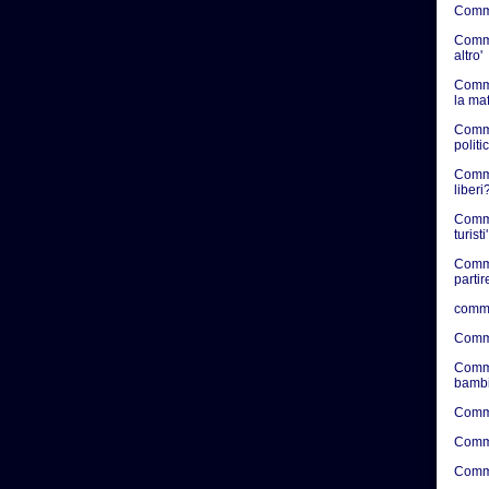
Commen
Commen
altro'
Comme
la ma
Comme
politic
Commen
liberi?
Comme
turisti'
Comme
partir
comme
Comme
Comme
bambi
Comme
Comme
Comme