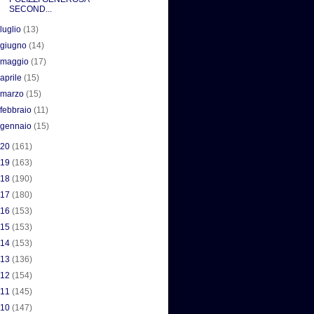
SECOND...
►
luglio
(13)
►
giugno
(14)
►
maggio
(17)
►
aprile
(15)
►
marzo
(15)
►
febbraio
(11)
►
gennaio
(15)
020
(161)
019
(163)
018
(190)
017
(180)
016
(153)
015
(153)
014
(153)
013
(136)
012
(154)
011
(145)
010
(147)