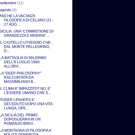
►
settembre
(11)
▼
agosto
(9)
ANCHE LA VACANZA
FILOSOFICA DI CELANO (21 -
27 AGO...
SICILIA: UNA “COMMISTIONE DI
GRANDEZZA E MISERIA” ...
IL CASTELLO UTVEGGIO CHE ,
DAL MONTE PELLEGRINO,
D...
LA BATTAGLIA DI PALERMO
DELL'8 LUGLIO 1960:
ALLORA...
LA "DEEP PHILOSOPHY"
RACCONTATA DA
MASSIMILIANO B...
IL CLIMA E' IMPAZZITO? NO, E'
L'ESSERE UMANO CHE S...
ROGER LENAERS E'
DECEDUTO DOPO UNA VITA
LUNGA, OPE...
LA SICILIA DEL PRIMO
DOPOGUERRA IN UN
ROMANZO BREV...
LA MONTAGNA DI FILOSOFIA A
POLIZZI GENEROSA