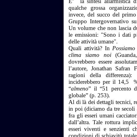
E’ la sintesi allarmistica d
qualche grossa organizzazi
invece, del succo del prim
Gruppo Intergovernativo su
Un volume che non lascia dub
le emissioni: "Sono i dati p
delle attività umane".
Quali attività? In
Possiamo 
clima siamo noi
(Guanda,
dovrebbero essere assolutam
l’autore, Jonathan Safran F
ragioni della differenza)
inciderebbero per il 14,5 %
“
almeno
” il “51 percento d
globale” (p. 253).
Al di là dei dettagli tecnici, 
in poi (diciamo da tre secoli 
fra gli esseri umani cacciatori
dall’altra. Tale rottura impl
esseri viventi e senzienti c
condizioni di schiavitù total