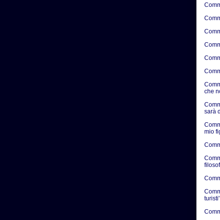
Comme
Comme
Comme
Comme
Comme
Comme
Comme
che n
Comme
sarà d
Comme
mio f
Comme
Comme
filosof
Commen
Commen
turisti'
Commen