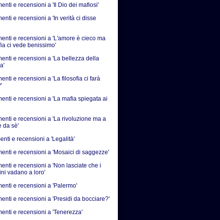
ti e recensioni a 'Il Dio dei mafiosi'
ti e recensioni a 'In verità ci disse
nti e recensioni a 'L'amore è cieco ma
fia ci vede benissimo'
nti e recensioni a 'La bellezza della
a'
ti e recensioni a 'La filosofia ci farà
'
nti e recensioni a 'La mafia spiegata ai
nti e recensioni a 'La rivoluzione ma a
e da sè'
nti e recensioni a 'Legalità'
nti e recensioni a 'Mosaici di saggezze'
nti e recensioni a 'Non lasciate che i
ni vadano a loro'
nti e recensioni a 'Palermo'
nti e recensioni a 'Presidi da bocciare?'
nti e recensioni a 'Tenerezza'