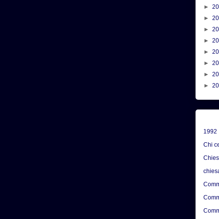
►
2
►
2
►
2
►
2
►
2
►
2
►
2
►
2
1992
Chi c
Chie
chies
Comme
Comme
Comme