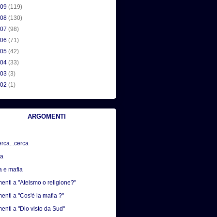
009
(119)
008
(130)
007
(98)
006
(71)
005
(42)
004
(33)
003
(3)
002
(1)
ARGOMENTI
erca...cerca
sa
a e mafia
nti a "Ateismo o religione?"
nti a "Cos'è la mafia ?"
nti a "Dio visto da Sud"