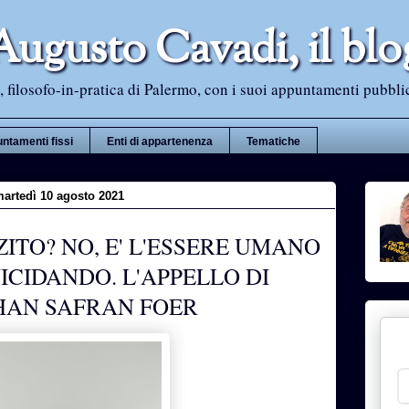
Augusto Cavadi, il blo
 filosofo-in-pratica di Palermo, con i suoi appuntamenti pubblici i
ntamenti fissi
Enti di appartenenza
Tematiche
artedì 10 agosto 2021
ZITO? NO, E' L'ESSERE UMANO
UICIDANDO. L'APPELLO DI
HAN SAFRAN FOER