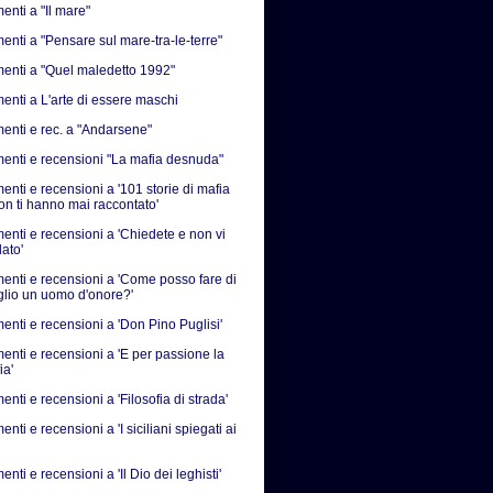
nti a "Il mare"
nti a "Pensare sul mare-tra-le-terre"
nti a "Quel maledetto 1992"
nti a L'arte di essere maschi
nti e rec. a "Andarsene"
nti e recensioni "La mafia desnuda"
nti e recensioni a '101 storie di mafia
on ti hanno mai raccontato'
nti e recensioni a 'Chiedete e non vi
ato'
nti e recensioni a 'Come posso fare di
iglio un uomo d'onore?'
nti e recensioni a 'Don Pino Puglisi'
nti e recensioni a 'E per passione la
ia'
ti e recensioni a 'Filosofia di strada'
ti e recensioni a 'I siciliani spiegati ai
ti e recensioni a 'Il Dio dei leghisti'