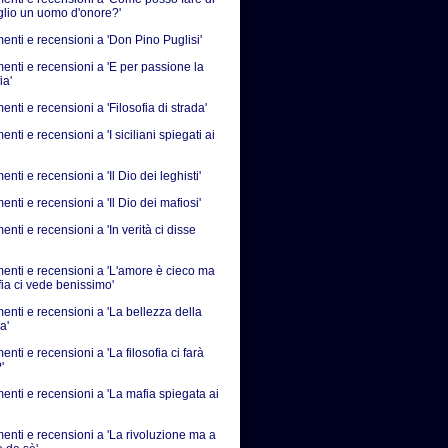
iglio un uomo d'onore?'
nti e recensioni a 'Don Pino Puglisi'
nti e recensioni a 'E per passione la
ia'
ti e recensioni a 'Filosofia di strada'
ti e recensioni a 'I siciliani spiegati ai
ti e recensioni a 'Il Dio dei leghisti'
ti e recensioni a 'Il Dio dei mafiosi'
ti e recensioni a 'In verità ci disse
nti e recensioni a 'L'amore è cieco ma
fia ci vede benissimo'
nti e recensioni a 'La bellezza della
a'
ti e recensioni a 'La filosofia ci farà
'
nti e recensioni a 'La mafia spiegata ai
nti e recensioni a 'La rivoluzione ma a