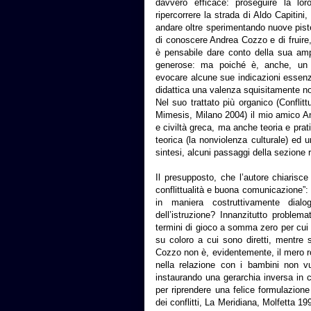
davvero efficace: proseguire la lo
ripercorrere la strada di Aldo Capitini,
andare oltre sperimentando nuove piste,
di conoscere Andrea Cozzo e di fruire,
è pensabile dare conto della sua amp
generose: ma poiché è, anche, un e
evocare alcune sue indicazioni essenzi
didattica una valenza squisitamente no
Nel suo trattato più organico (Conflitt
Mimesis, Milano 2004) il mio amico An
e civiltà greca, ma anche teoria e pra
teorica (la nonviolenza culturale) ed 
sintesi, alcuni passaggi della sezione 
Il presupposto, che l’autore chiarisce
conflittualità e buona comunicazione”: il
in maniera costruttivamente dial
dell’istruzione? Innanzitutto problema
termini di gioco a somma zero per cui
su coloro a cui sono diretti, mentre s
Cozzo non è, evidentemente, il mero r
nella relazione con i bambini non vu
instaurando una gerarchia inversa in cu
per riprendere una felice formulazione
dei conflitti, La Meridiana, Molfetta 19