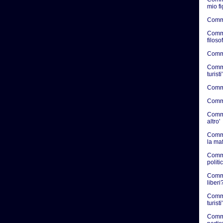
mio f
Comme
Comme
filosof
Commen
Commen
turisti'
Commen
Commen
Commen
altro'
Comme
la ma
Comme
politic
Commen
liberi?
Comme
turisti'
Comme