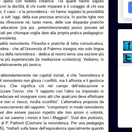
ro opera con fedeltà creatrice. Tra quanti hanno saputo
 con la docilità di chi vuole imparare e il coraggio di chi osa
 il caso - o la provvidenza - mi hanno regalato la possibilità
 a tutt ‘oggi, della sua preziosa amicizia. In poche righe non
ia riflessione né, tanto meno, delle sue disparate pratiche
ducatore (sia pur…preterintenzionale) posso provare ad
ali per chiunque voglia dare alla propria pratica pedagogico-
nviolenta.
ualità nonviolenta. Filosofia e pratiche di lotta comunicativa,
drea - che all’Università di Palermo insegna non solo lingua
tica della nonviolenza - dedica al nostro tema una sezione più
una più esperienziale (la mediazione scolastica). Vediamo, in
relativamente più teorica.
 abbondantemente nei capitoli iniziali, è che “nonviolenza è
 nonviolento non glissa i conflitti, ma li affronta e li gestisce
ogica. Che significa ciò nel campo dell’educazione e
tizzare l’ovvio: che “il rapporto con l’altro va impostato in
 educare ed insegnare sono atti che qualcuno deve effettuare
e non vi riesce, risulta sconfitto”. L’alternativa proposta da
ovesciamento del rapporto: “comportarsi in modo nonviolento
ol dire essere passivi rispetto alle loro azioni o volontà,
i noi saremo i minori e loro i Maggiori”. Vuol dire piuttosto,
 di P. Patfoort (Costruire la nonviolenza. Per una pedagogia
95), “trattarli sulla base dell’equivalenza specialmente quando