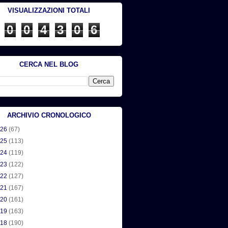
VISUALIZZAZIONI TOTALI
0
0
4
3
0
6
CERCA NEL BLOG
ARCHIVIO CRONOLOGICO
026
(67)
025
(113)
024
(119)
023
(122)
022
(127)
021
(167)
020
(161)
019
(163)
018
(190)