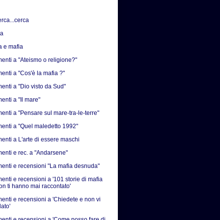
erca...cerca
sa
a e mafia
nti a "Ateismo o religione?"
nti a "Cos'è la mafia ?"
nti a "Dio visto da Sud"
nti a "Il mare"
nti a "Pensare sul mare-tra-le-terre"
nti a "Quel maledetto 1992"
nti a L'arte di essere maschi
nti e rec. a "Andarsene"
nti e recensioni "La mafia desnuda"
nti e recensioni a '101 storie di mafia
on ti hanno mai raccontato'
nti e recensioni a 'Chiedete e non vi
ato'
nti e recensioni a 'Come posso fare di