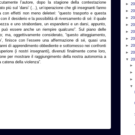
utamente l’autore, dopo la stagione della contestazione
►
2
stato più sul ‘darsi’ (…), un’operazione che gli insegnanti fanno
►
2
 con effetti non meno deleteri: “questo trasporto e questa
►
2
n il desiderio e la possibilità di riversamento di sé: il quale
nezza e uno strabordare, un espandersi e un darsi, appunto,
►
2
o può essere anche un riempire qualcuno”. Sul piano delle
►
2
llo; ma, oggettivamente considerato, “questo atteggiamento,
►
2
’, finisce con l’essere una affermazione di sé, quasi una
anni di apprendimento obbediente e sottomesso nei confronti
►
2
eriore (i nostri insegnanti), divenuti finalmente come loro,
►
2
ione per mostrare il raggiungimento della nostra autonomia a
▼
2
a catena della violenza”.