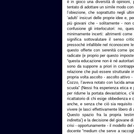
è in gioco una diversità di opinioni,
tentato di adottare un simile modo con
l’obiezione, che soprattutto negli ult
‘adulti’ insicuri delle proprie idee e,
più giovani che - solitamente - non d
confusione gli interlocutori: no, qu
minimamente incerti: altrimenti come 
significa sottovalutare il senso crit
pressoché infallibile nel riconoscere l
questo offerte con serenità come ipo
radicate (e proprio per questo imposte
“questa educazione non è né autoritari
sono da supporre a priori in contrapp
relazione che può essere strutturale i
propria volta ascolto - ascolto attivo -
Cozzo, l’aveva notato con lucida amare
scuola” (Nessi fra esperienza etica e 
per ridurne la portata devastatrice, c
ricattatorio di chi esige obbedienza e
anche, e senza che ciò sia requisito 
vivere (e lasci effettivamente libero di
Questo spazio fra la propria testim
indiretta’) e la decisione del giovane 
crisi - opportunamente - il modello del
docente “medium che serve a raccoglie