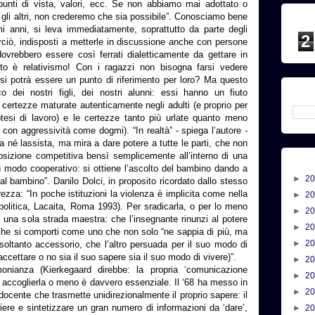
 punti di vista, valori, ecc. Se non abbiamo mai adottato o
 gli altri, non crederemo che sia possibile”. Conosciamo bene
imi anni, si leva immediatamente, soprattutto da parte degli
2
 perciò, indisposti a metterle in discussione anche con persone
ovrebbero essere così ferrati dialetticamente da gettare in
esto è relativismo! Con i ragazzi non bisogna farsi vedere
si potrà essere un punto di riferimento per loro? Ma questo
ico dei nostri figli, dei nostri alunni: essi hanno un fiuto
e certezze maturate autenticamente negli adulti (e proprio per
tesi di lavoro) e le certezze tanto più urlate quanto meno
 con aggressività come dogmi). “In realtà” - spiega l’autore -
a né lassista, ma mira a dare potere a tutte le parti, che non
osizione competitiva bensì semplicemente all’interno di una
n modo cooperativo: si ottiene l’ascolto del bambino dando a
►
2
 al bambino”. Danilo Dolci, in proposito ricordato dallo stesso
zza: “In poche istituzioni la violenza è implicita come nella
►
2
politica, Lacaita, Roma 1993). Per sradicarla, o per lo meno
►
2
’è una sola strada maestra: che l’insegnante rinunzi al potere
►
2
 che si comporti come uno che non solo “ne sappia di più, ma
►
2
soltanto accessorio, che l’altro persuada per il suo modo di
 accettare o no sia il suo sapere sia il suo modo di vivere)”.
►
2
onianza (Kierkegaard direbbe: la propria ‘comunicazione
►
2
di accoglierla o meno è davvero essenziale. Il ‘68 ha messo in
►
2
 docente che trasmette unidirezionalmente il proprio sapere: il
re e sintetizzare un gran numero di informazioni da ‘dare’,
►
2