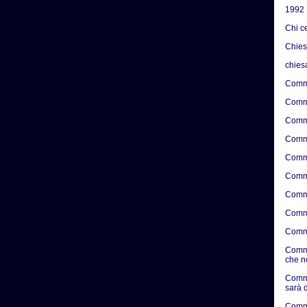
1992
Chi c
Chie
chies
Comme
Comme
Comme
Comme
Comme
Comme
Comme
Comme
Comme
Comme
che n
Comme
sarà d
Comme