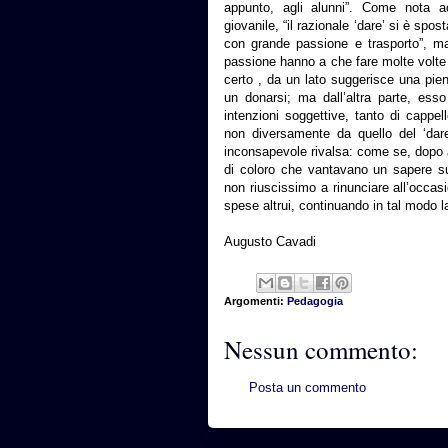
appunto, agli alunni”. Come nota ac
giovanile, “il razionale ‘dare’ si è spo
con grande passione e trasporto”, ma
passione hanno a che fare molte volte co
certo , da un lato suggerisce una pie
un donarsi; ma dall’altra parte, ess
intenzioni soggettive, tanto di cappe
non diversamente da quello del ‘dare
inconsapevole rivalsa: come se, dopo 
di coloro che vantavano un sapere sup
non riuscissimo a rinunciare all’occas
spese altrui, continuando in tal modo l
Augusto Cavadi
Argomenti:
Pedagogia
Nessun commento:
Posta un commento