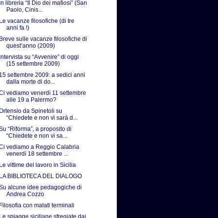
In libreria “Il Dio dei mafiosi” (San
Paolo, Cinis...
Le vacanze filosofiche (di tre
anni fa !)
Breve sulle vacanze filosofiche di
quest’anno (2009)
Intervista su “Avvenire” di oggi
(15 settembre 2009)
15 settembre 2009: a sedici anni
dalla morte di do...
Ci vediamo venerdì 11 settembre
alle 19 a Palermo?
Ortensio da Spinetoli su
“Chiedete e non vi sarà d...
Su “Riforma”, a proposito di
“Chiedete e non vi sa...
Ci vediamo a Reggio Calabria
venerdì 18 settembre ...
Le vittime del lavoro in Sicilia
LA BIBLIOTECA DEL DIALOGO
Su alcune idee pedagogiche di
Andrea Cozzo
Filosofia con malati terminali
Le spiagge siciliane sfregiate dai