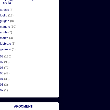
siciliani
►
agosto
(8)
►
luglio
(13)
►
giugno
(8)
►
maggio
(10)
►
aprile
(7)
►
marzo
(3)
►
febbraio
(3)
►
gennaio
(4)
008
(130)
007
(98)
006
(71)
005
(42)
004
(33)
003
(3)
002
(1)
ARGOMENTI