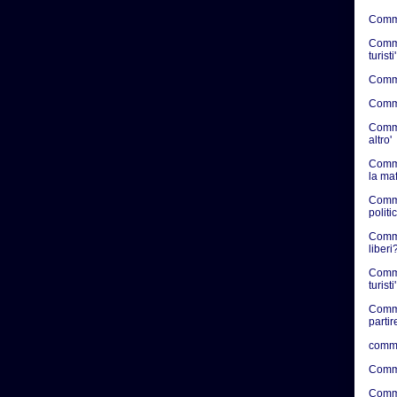
Commen
Commen
turisti'
Commen
Commen
Commen
altro'
Comme
la ma
Comme
politic
Commen
liberi?
Comme
turisti'
Comme
partir
comme
Comme
Comme