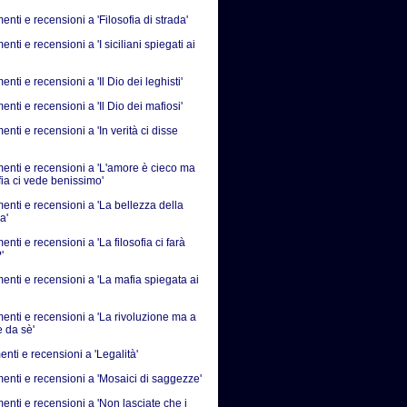
ti e recensioni a 'Filosofia di strada'
ti e recensioni a 'I siciliani spiegati ai
ti e recensioni a 'Il Dio dei leghisti'
ti e recensioni a 'Il Dio dei mafiosi'
ti e recensioni a 'In verità ci disse
nti e recensioni a 'L'amore è cieco ma
fia ci vede benissimo'
nti e recensioni a 'La bellezza della
a'
ti e recensioni a 'La filosofia ci farà
'
nti e recensioni a 'La mafia spiegata ai
nti e recensioni a 'La rivoluzione ma a
e da sè'
nti e recensioni a 'Legalità'
nti e recensioni a 'Mosaici di saggezze'
nti e recensioni a 'Non lasciate che i