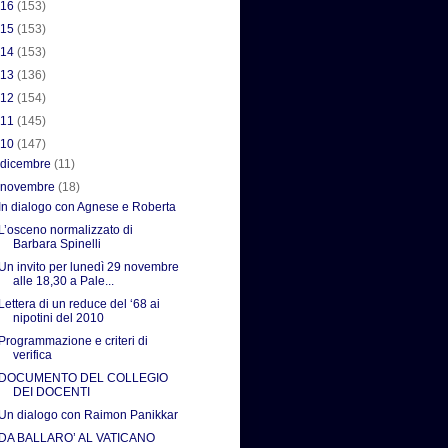
016
(153)
015
(153)
014
(153)
013
(136)
012
(154)
011
(145)
010
(147)
►
dicembre
(11)
▼
novembre
(18)
In dialogo con Agnese e Roberta
L’osceno normalizzato di
Barbara Spinelli
Un invito per lunedì 29 novembre
alle 18,30 a Pale...
Lettera di un reduce del ‘68 ai
nipotini del 2010
Programmazione e criteri di
verifica
DOCUMENTO DEL COLLEGIO
DEI DOCENTI
Un dialogo con Raimon Panikkar
DA BALLARO’ AL VATICANO