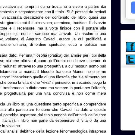
ivelativo sui tempi in cui ci troviamo a vivere a partire dai
 paratesto e segnatamente con il titolo. Si è passati da periodi
e un’accurata descrizione del contenuto del libro, quasi una
tri giorni in cui il titolo evoca, ammicca, tradisce. Il divorzio
ttore e il recensore, ma a volte finisce con il portare alla
 troppo ligi, non si sarebbe mai arrivati. Un rischio e una
ovo volume di Augusto Cavadi, autore la cui prolificità e
ione unitaria, di ordine spirituale, etico e politico non
arà dato. Per una filosofia (pratica) dell’amore per i tipi della
rse più che altrove il cuore dell’ormai non breve itinerario di
atti radunati attraverso una prospettiva a cui nessun uomo può
idamente ci ricorda il filosofo francese Marion nelle prime
utore: innanzitutto quello di una filosofia che sia alimento per
he pensi la vita e che “viva” il pensiero; in secondo luogo la
si trasformano in diaframma ma sempre in ponte per l’alterità;
me progettualità per una vita condivisa e non come mera
ccia un libro su una questione tanto specifica a comprendere
ssa alla particolare torsione che Cavadi ha dato a queste
 potrebbe aspettare dal titolo nonché dall’attività dell’autore
ci italiani), il libro non parte da esperienze di vita o da una
e lo viviamo.
ll’analisi debitrice della lezione fenomenologica intrapresa