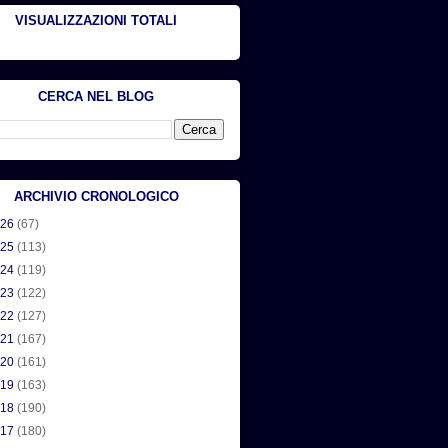
VISUALIZZAZIONI TOTALI
CERCA NEL BLOG
ARCHIVIO CRONOLOGICO
026
(67)
025
(113)
024
(119)
023
(122)
022
(127)
021
(167)
020
(161)
019
(163)
018
(190)
017
(180)