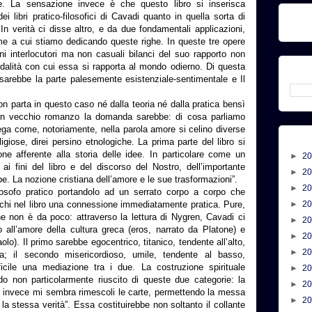
e. La sensazione invece è che questo libro si inserisca
i libri pratico-filosofici di Cavadi quanto in quella sorta di
 In verità ci disse altro, e da due fondamentali applicazioni,
lume a cui stiamo dedicando queste righe. In queste tre opere
ni interlocutori ma non casuali bilanci del suo rapporto non
alità con cui essa si rapporta al mondo odierno. Di questa
 sarebbe la parte palesemente esistenziale-sentimentale e Il
on parta in questo caso né dalla teoria né dalla pratica bensì
i un vecchio romanzo la domanda sarebbe: di cosa parliamo
ga come, notoriamente, nella parola amore si celino diverse
religiose, direi persino etnologiche. La prima parte del libro si
e afferente alla storia delle idee. In particolare come un
►
2
i fini del libro e del discorso del Nostro, dell’importante
►
2
. La nozione cristiana dell’amore e le sue trasformazioni”.
►
2
losofo pratico portandolo ad un serrato corpo a corpo che
cerchi nel libro una connessione immediatamente pratica. Pure,
►
2
one non è da poco: attraverso la lettura di Nygren, Cavadi ci
►
2
io all’amore della cultura greca (eros, narrato da Platone) e
►
2
aolo). Il primo sarebbe egocentrico, titanico, tendente all’alto,
►
2
; il secondo misericordioso, umile, tendente al basso,
icile una mediazione tra i due. La costruzione spirituale
►
2
o non particolarmente riuscito di queste due categorie: la
►
2
adi, invece mi sembra rimescoli le carte, permettendo la messa
►
2
la stessa verità”. Essa costituirebbe non soltanto il collante