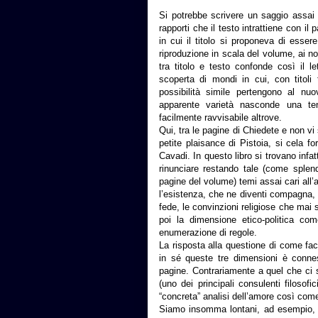
Si potrebbe scrivere un saggio assai r
rapporti che il testo intrattiene con il
in cui il titolo si proponeva di esser
riproduzione in scala del volume, ai nos
tra titolo e testo confonde così il le
scoperta di mondi in cui, con titoli
possibilità simile pertengono al nu
apparente varietà nasconde una tens
facilmente ravvisabile altrove.
Qui, tra le pagine di Chiedete e non vi s
petite plaisance di Pistoia, si cela fo
Cavadi. In questo libro si trovano inf
rinunciare restando tale (come splend
pagine del volume) temi assai cari all’a
l’esistenza, che ne diventi compagna, c
fede, le convinzioni religiose che mai 
poi la dimensione etico-politica co
enumerazione di regole.
La risposta alla questione di come fa
in sé queste tre dimensioni è conne
pagine. Contrariamente a quel che ci si
(uno dei principali consulenti filosofi
“concreta” analisi dell’amore così com
Siamo insomma lontani, ad esempio, da