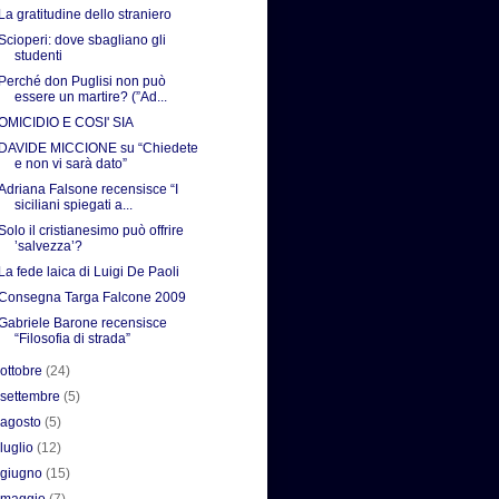
La gratitudine dello straniero
Scioperi: dove sbagliano gli
studenti
Perché don Puglisi non può
essere un martire? (”Ad...
OMICIDIO E COSI' SIA
DAVIDE MICCIONE su “Chiedete
e non vi sarà dato”
Adriana Falsone recensisce “I
siciliani spiegati a...
Solo il cristianesimo può offrire
’salvezza’?
La fede laica di Luigi De Paoli
Consegna Targa Falcone 2009
Gabriele Barone recensisce
“Filosofia di strada”
►
ottobre
(24)
►
settembre
(5)
►
agosto
(5)
►
luglio
(12)
►
giugno
(15)