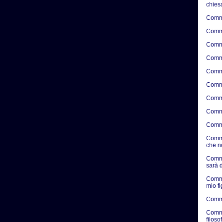
chies
Comme
Comme
Comme
Comme
Comme
Comme
Comme
Comme
Comme
Comme
che n
Comme
sarà d
Comme
mio f
Comme
Comme
filosof