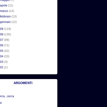
►
maggio
(7)
►
aprile
(11)
►
marzo
(14)
►
febbraio
(13)
►
gennaio
(12)
009
(119)
008
(130)
007
(98)
006
(71)
005
(42)
004
(33)
003
(3)
002
(1)
ARGOMENTI
erca...cerca
sa