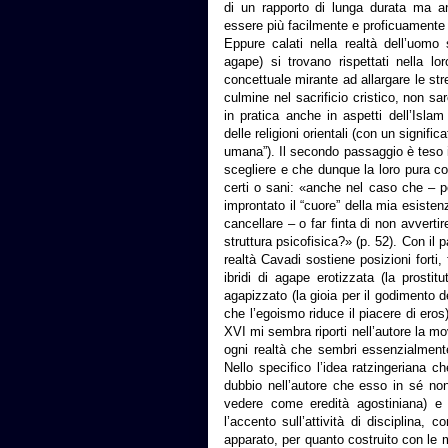
di un rapporto di lunga durata ma an
essere più facilmente e proficuamente c
Eppure calati nella realtà dell’uomo 
agape) si trovano rispettati nella l
concettuale mirante ad allargare le str
culmine nel sacrificio cristico, non s
in pratica anche in aspetti dell’Isl
delle religioni orientali (con un signifi
umana”). Il secondo passaggio è teso 
scegliere e che dunque la loro pura co
certi o sani: «anche nel caso che – pe
improntato il “cuore” della mia esiste
cancellare – o far finta di non avvert
struttura psicofisica?» (p. 52). Con il pa
realtà Cavadi sostiene posizioni forti
ibridi di agape erotizzata (la prosti
agapizzato (la gioia per il godimento de
che l’egoismo riduce il piacere di eros)
XVI mi sembra riporti nell’autore la mov
ogni realtà che sembri essenzialmente 
Nello specifico l’idea ratzingeriana che
dubbio nell’autore che esso in sé no
vedere come eredità agostiniana) e 
l’accento sull’attività di disciplina,
apparato, per quanto costruito con le mi