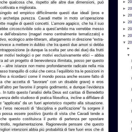
►
2
che qualcosa che, rispetto alle altre due dimensioni, può
oltivata e migliorata.
►
2
singolo ed empirico difficilmente questi due ideali (eros e
►
2
oro archetipa purezza. Cavadi mette in moto un’operazione
►
2
ette maglie di questi concetti. L’amore agapico, che ha il suo
arebbe circoscrivibile solo a quest’ambito ma verrebbe messo
►
2
am e dell’ebraismo (magari meno centralmente tematizzato) e
►
2
cativo, ecologico ante-litteram, allargamento in direzione “extra-
▼
2
invece a mettere in dubbio che tra questi due amori si debba
ntrapposizione (e dunque la scelta per uno dei due) dia frutti
r motivi teologici o per motivi esclusivamente etici – abbia
nza ad un progetto di benevolenza illimitata, posso per questo
ire – altre istanze non meno profondamente radicate nella mia
sso tranquillo di colui che cerca l’equilibrio tra le posizioni in
, fino a ricordarci come il mondo possa anche essere fatto di
tuta che accetta di “lavorare” con un disabile grave) e eros
ll’altro per favorire il proprio godimento, e dunque l’evidenza
. In tutto questo l’analisi della Deus est caritas di Benedetto
enza dello studioso di pratica filosofica, incline a diffidare di
“applicata” da un fuori aprioristico rispetto alla situazione.
 l’eros necessiti di “disciplina e purificazione” fa sorgere il
n possa essere positivo (punto di vista che Cavadi tende a
che questo costituisca il punto di partenza per spostare
 controllo, regolamentazione. Ragionevole pensare che questo
gliori intenzioni abbia più probabilità di fare fuori eros che di