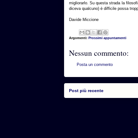
migliorarlo. Su questa strada la filoso
diceva qualcuno) è difficile possa tropp
Davide Miccione
Argomenti:
Prossimi appuntamenti
Nessun commento:
Posta un commento
Post più recente