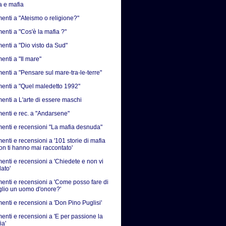
a e mafia
nti a "Ateismo o religione?"
nti a "Cos'è la mafia ?"
nti a "Dio visto da Sud"
nti a "Il mare"
nti a "Pensare sul mare-tra-le-terre"
nti a "Quel maledetto 1992"
nti a L'arte di essere maschi
nti e rec. a "Andarsene"
nti e recensioni "La mafia desnuda"
nti e recensioni a '101 storie di mafia
on ti hanno mai raccontato'
nti e recensioni a 'Chiedete e non vi
ato'
nti e recensioni a 'Come posso fare di
iglio un uomo d'onore?'
nti e recensioni a 'Don Pino Puglisi'
nti e recensioni a 'E per passione la
ia'