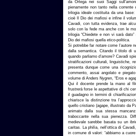
da Ortega nei suoi Saggi sull’amor
pienamente non tanto nella corrente de
trilogia ideale costituita da una base:
cioè Il Dio dei mafiosi e infine il vo
Cavadi, con tutta evidenza, trae alcu
solo con la fede ma anche con le mod
trilogia “Chiedete e non vi sarà dato”
Dio dei mafiosi quella etico-politica.
Si potrebbe far notare come l’autore n
dalla semantica. Citando il titolo d
quando parliamo d’amore? Cavadi spie
stratificazioni culturali, linguistiche, 
presenta dunque come una ricognizion
commento, assai angolato e piegato a
volume di Anders Nygren, “Eros e agape
Qui il docente prende la mano al fi
frustrerà forse le aspettative di chi 
il guadagno in termini di chiarificazi
chiarisce la distinzione tra l’approcc
quello cristiano (agape, illustrato da P
animato dalla sua stessa mancanza
traboccante nella sua pienezza. Diff
medievale sarebbe basata su un ibrid
caritas. La philìa, nell’ottica di Cav
in comune di valori: “abbiamo a cuore 