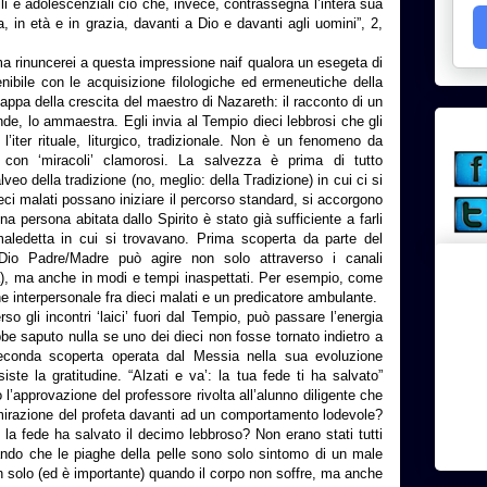
tili e adolescenziali ciò che, invece, contrassegna l’intera sua
, in età e in grazia, davanti a Dio e davanti agli uomini”, 2,
a rinuncerei a questa impressione naif qualora un esegeta di
nibile con le acquisizione filologiche ed ermeneutiche della
appa della crescita del maestro di Nazareth: il racconto di un
e, lo ammaestra. Egli invia al Tempio dieci lebbrosi che gli
l’iter rituale, liturgico, tradizionale. Non è un fenomeno da
 con ‘miracoli’ clamorosi. La salvezza è prima di tutto
veo della tradizione (no, meglio: della Tradizione) in cui ci si
eci malati possano iniziare il percorso standard, si accorgono
na persona abitata dallo Spirito è stato già sufficiente a farli
 maledetta in cui si trovavano. Prima scoperta da parte del
 Dio Padre/Madre può agire non solo attraverso i canali
va), ma anche in modi e tempi inaspettati. Per esempio, come
ne interpersonale fra dieci malati e un predicatore ambulante.
gli incontri ‘laici’ fuori dal Tempio, può passare l’energia
be saputo nulla se uno dei dieci non fosse tornato indietro a
seconda scoperta operata dal Messia nella sua evoluzione
e la gratitudine. “Alzati e va’: la tua fede ti ha salvato”
l’approvazione del professore rivolta all’alunno diligente che
mmirazione del profeta davanti ad un comportamento lodevole?
 la fede ha salvato il decimo lebbroso? Non erano stati tutti
ando che le piaghe della pelle sono solo sintomo di un male
on solo (ed è importante) quando il corpo non soffre, ma anche