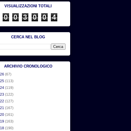
VISUALIZZAZIONI TOTALI
0
0
3
0
0
4
CERCA NEL BLOG
ARCHIVIO CRONOLOGICO
026
(67)
025
(113)
024
(119)
023
(122)
022
(127)
021
(167)
020
(161)
019
(163)
018
(190)