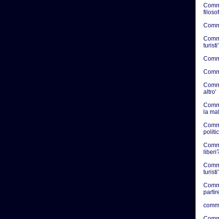
Comme
filosof
Commen
Commen
turisti'
Commen
Commen
Commen
altro'
Comme
la ma
Comme
politic
Commen
liberi?
Comme
turisti'
Comme
partir
comme
Comme