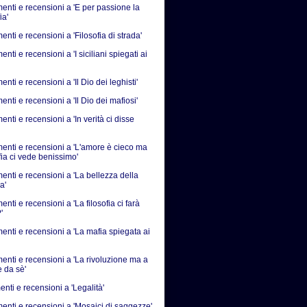
nti e recensioni a 'E per passione la
ia'
ti e recensioni a 'Filosofia di strada'
ti e recensioni a 'I siciliani spiegati ai
ti e recensioni a 'Il Dio dei leghisti'
ti e recensioni a 'Il Dio dei mafiosi'
ti e recensioni a 'In verità ci disse
nti e recensioni a 'L'amore è cieco ma
fia ci vede benissimo'
nti e recensioni a 'La bellezza della
a'
ti e recensioni a 'La filosofia ci farà
'
nti e recensioni a 'La mafia spiegata ai
nti e recensioni a 'La rivoluzione ma a
e da sè'
nti e recensioni a 'Legalità'
nti e recensioni a 'Mosaici di saggezze'