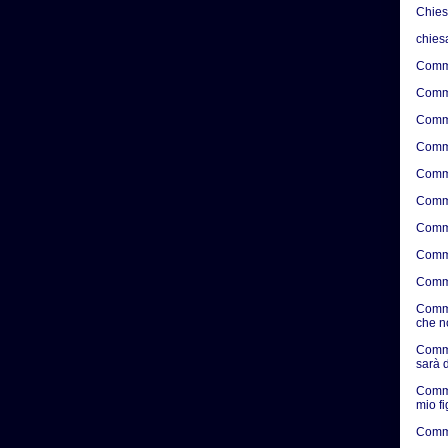
Chie
chies
Comme
Comme
Comme
Comme
Comme
Comme
Comme
Comme
Comme
Comme
che n
Comme
sarà d
Comme
mio f
Comme