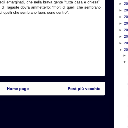
egli emarginati, che nella brava gente “tutta casa e chiesa”.
►
2
 di Tagaste dovrà ammetterlo: “molti di quelli che sembrano
►
2
 di quelli che sembrano fuori, sono dentro”.
►
2
►
2
►
2
►
2
►
2
▼
2
Home page
Post più vecchio