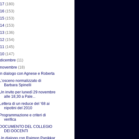
017
(180)
016
(153)
015
(153)
014
(153)
013
(136)
012
(154)
011
(145)
010
(147)
►
dicembre
(11)
▼
novembre
(18)
In dialogo con Agnese e Roberta
L’osceno normalizzato di
Barbara Spinelli
Un invito per lunedì 29 novembre
alle 18,30 a Pale...
Lettera di un reduce del ‘68 ai
nipotini del 2010
Programmazione e criteri di
verifica
DOCUMENTO DEL COLLEGIO
DEI DOCENTI
Un dialogo con Raimon Panikkar