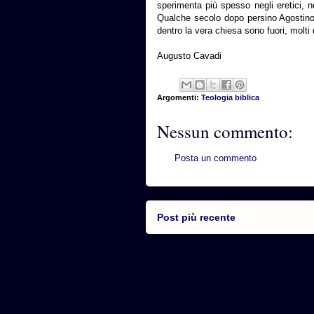
sperimenta più spesso negli eretici, n
Qualche secolo dopo persino Agostino
dentro la vera chiesa sono fuori, molti
Augusto Cavadi
Argomenti:
Teologia biblica
Nessun commento:
Posta un commento
Post più recente