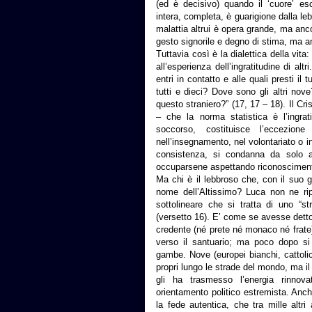
(ed è decisivo) quando il ‘cuore’ esc
intera, completa, è guarigione dalla leb
malattia altrui è opera grande, ma anco
gesto signorile e degno di stima, ma anc
Tuttavia così è la dialettica della vit
all’esperienza dell’ingratitudine di alt
entri in contatto e alle quali presti il
tutti e dieci? Dove sono gli altri nove
questo straniero?” (17, 17 – 18). Il Cr
– che la norma statistica è l’ingrat
soccorso, costituisce l’eccezion
nell’insegnamento, nel volontariato o in 
consistenza, si condanna da solo 
occuparsene aspettando riconosciment
Ma chi è il lebbroso che, con il suo gr
nome dell’Altissimo? Luca non ne ripo
sottolineare che si tratta di uno “s
(versetto 16). E’ come se avesse detto:
credente (né prete né monaco né frate) 
verso il santuario; ma poco dopo si
gambe. Nove (europei bianchi, cattolic
propri lungo le strade del mondo, ma il
gli ha trasmesso l’energia rinnov
orientamento politico estremista. Anch
la fede autentica, che tra mille altr