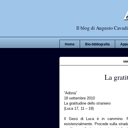
Il blog di Augusto Cavadi,
Home
Bio-bibliografia
Appu
ve
La grati
“Adista”
18 settembre 2010
La gratitudine dello straniero
(Luca 17, 11 – 19)
Il Gesù di Luca è in cammino. Fi
esistenzialmente. Procede sulla strada