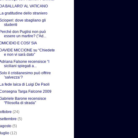
DA BALLARO’ AL VATICANO
La gratitudine dello straniero
Scioperi: dove sbagliano gli
studenti
Perché don Puglisi non può
essere un martire? (”Ad...
OMICIDIO E COSI' SIA
DAVIDE MICCIONE su “Chiedete
e non vi sarà dato”
Adriana Falsone recensisce “I
siciliani spiegati a...
Solo il cristianesimo può offrire
’salvezza’?
La fede laica di Luigi De Paoli
Consegna Targa Falcone 2009
Gabriele Barone recensisce
“Filosofia di strada”
►
ottobre
(24)
►
settembre
(5)
►
agosto
(5)
►
luglio
(12)