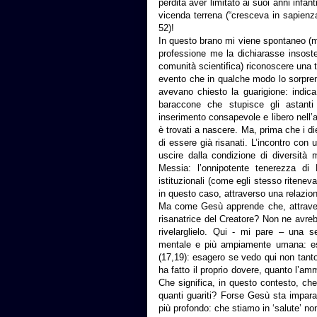
perdita aver limitato ai suoi anni infan
vicenda terrena (“cresceva in sapienza
52)!
In questo brano mi viene spontaneo (m
professione me la dichiarasse insoste
comunità scientifica) riconoscere una t
evento che in qualche modo lo sorprend
avevano chiesto la guarigione: indica 
baraccone che stupisce gli astanti
inserimento consapevole e libero nell’al
è trovati a nascere. Ma, prima che i di
di essere già risanati. L’incontro con u
uscire dalla condizione di diversità
Messia: l’onnipotente tenerezza di
istituzionali (come egli stesso ritene
in questo caso, attraverso una relazio
Ma come Gesù apprende che, attraverso 
risanatrice del Creatore? Non ne avreb
rivelarglielo. Qui - mi pare – una 
mentale e più ampiamente umana: esist
(17,19): esagero se vedo qui non tanto 
ha fatto il proprio dovere, quanto l’a
Che significa, in questo contesto, che
quanti guariti? Forse Gesù sta impar
più profondo: che stiamo in ‘salute’ n