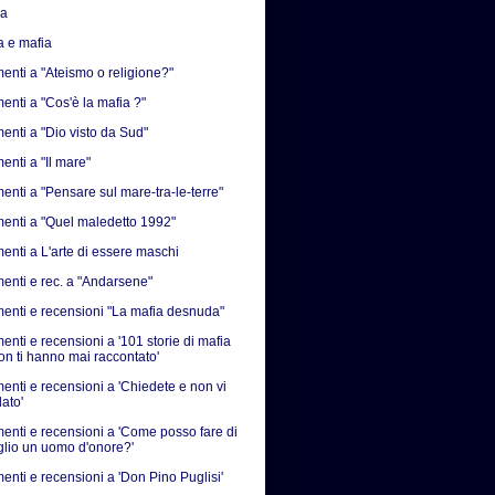
sa
a e mafia
nti a "Ateismo o religione?"
nti a "Cos'è la mafia ?"
nti a "Dio visto da Sud"
nti a "Il mare"
nti a "Pensare sul mare-tra-le-terre"
nti a "Quel maledetto 1992"
nti a L'arte di essere maschi
nti e rec. a "Andarsene"
nti e recensioni "La mafia desnuda"
nti e recensioni a '101 storie di mafia
on ti hanno mai raccontato'
nti e recensioni a 'Chiedete e non vi
ato'
nti e recensioni a 'Come posso fare di
iglio un uomo d'onore?'
nti e recensioni a 'Don Pino Puglisi'