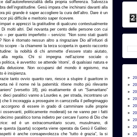
e dall’autoreferenzialità della propria sofferenza. Salvezza
bra dell’ingratitudine. Gesù impara che inchinarsi davanti alla
ra più grande è saper accogliere la cura dell’altro. Dare è un
2
or più difficile e meritorio saper ricevere.
a: impari e apprezzi la gratitudine di qualcuno contestualmente
ri. Di molti altri. Del novanta per cento delle persone con cui
 tuo – per quanto imperfetto – servizio: “Non sono stati guariti
? Non è ritornato nessun altro a ringraziare Dio all’infuori di
isto scopre - la chiamerei la terza scoperta in questo racconto
itudine: la nobiltà di chi ammette d’essere stato aiutato,
e alla regola. Chi si impegna nell’azione sociale o
politica, è avvertito: se attende ‘ritorni’, di qualsiasi natura e
alla delusione. Non occuparsi del mondo è egoismo, ma
o è insipienza.
►
2
azie tanto ovvio quanto raro, riesce a stupire il guaritore in
rta né il nome né la paternità: ritiene molto più rilevante
►
2
traniero” (versetto 18), più esattamente di un “Samaritano”
►
2
 dieci paralitici vanno a Lourdes e, per strada, incontrano un
►
2
che li incoraggia a proseguire in carrozzella il pellegrinaggio
►
2
 accorgono di essere in grado di camminare sulle proprie
i osservanti, politicamente moderati) se ne vanno per i fatti
►
2
 decimo paralitico torna indietro per cercare l’uomo di Dio che
►
2
atrice: ed è un extracomunitario scuro, musulmano, di
►
2
e questa (quarta) scoperta viene operata da Gesù il Galileo:
i aspetti è anche consapevolezza che “tutto è grazia”, la si
►
2