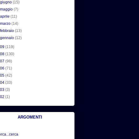
►
giugno
(15)
►
maggio
(7)
►
aprile
(11)
►
marzo
(14)
►
febbraio
(13)
►
gennaio
(12)
009
(119)
008
(130)
007
(98)
006
(71)
005
(42)
004
(33)
003
(3)
002
(1)
ARGOMENTI
erca...cerca