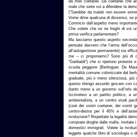
da miei coetanei. Da coetanei che a
male che siete voi a difendere la de
(“Sarebbe da malati non essere estrem
Vorrei dirne qualcuna di dissenso, se p
Comincio dall’aspetto meno importante
Che volete che se ne freghi di voi un
prima verifica parlamentare?
Ma lasciamo questo aspetto secondar
pensate davvero che l’arma dell’occup
all’autogestione permanente) sia effica
me – ci proponiamo? Sono più di qua
“Garibaldi”) che si ripetono proteste e 
scuola peggiore (Berlinguer, De Maur
mentalità comune colonizzate dal berl
graduale, più o meno silenziosa, più
questo ritengo assurdo giocare con c
(tanto meno a un governo sull’orlo del
Iscrivetevi a un partito politico, a
ambientalista, a un centro studi pacif
(cioè dei vostri coetanei, dei vostri g
centro-destra per il 45% e dell’ast
rivoluzione? Rispettate la legalità demo
comprate droghe dalle mafie, invitate i 
domestici immigrati. Volete la rivolu
leggete qualche libro di sociologia o 