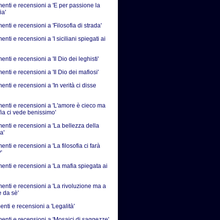
nti e recensioni a 'E per passione la
ia'
ti e recensioni a 'Filosofia di strada'
ti e recensioni a 'I siciliani spiegati ai
ti e recensioni a 'Il Dio dei leghisti'
ti e recensioni a 'Il Dio dei mafiosi'
ti e recensioni a 'In verità ci disse
nti e recensioni a 'L'amore è cieco ma
fia ci vede benissimo'
nti e recensioni a 'La bellezza della
a'
ti e recensioni a 'La filosofia ci farà
'
nti e recensioni a 'La mafia spiegata ai
nti e recensioni a 'La rivoluzione ma a
e da sè'
nti e recensioni a 'Legalità'
nti e recensioni a 'Mosaici di saggezze'