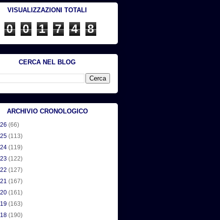
VISUALIZZAZIONI TOTALI
0
0
1
7
4
8
CERCA NEL BLOG
ARCHIVIO CRONOLOGICO
026
(66)
025
(113)
024
(119)
023
(122)
022
(127)
021
(167)
020
(161)
019
(163)
018
(190)