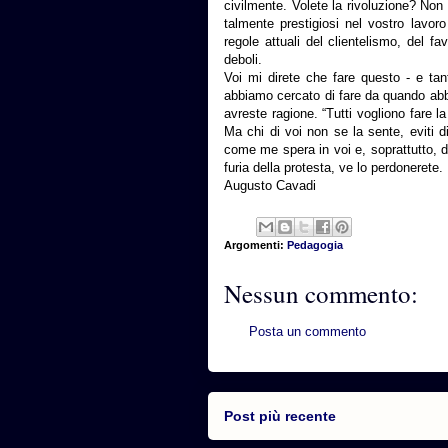
civilmente. Volete la rivoluzione? No
talmente prestigiosi nel vostro lavor
regole attuali del clientelismo, del f
deboli.
Voi mi direte che fare questo - e ta
abbiamo cercato di fare da quando abb
avreste ragione. “Tutti vogliono fare l
Ma chi di voi non se la sente, eviti di
come me spera in voi e, soprattutto, d
furia della protesta, ve lo perdonerete.
Augusto Cavadi
Argomenti:
Pedagogia
Nessun commento:
Posta un commento
Post più recente