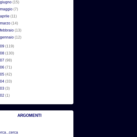
►
giugno
(15)
►
maggio
(7)
►
aprile
(11)
►
marzo
(14)
►
febbraio
(13)
►
gennaio
(12)
009
(119)
008
(130)
007
(98)
006
(71)
005
(42)
004
(33)
003
(3)
002
(1)
ARGOMENTI
erca...cerca