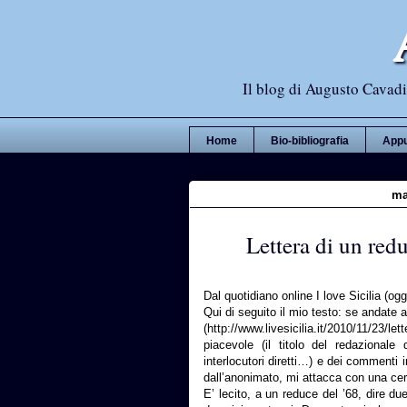
Il blog di Augusto Cavadi,
Home
Bio-bibliografia
Appu
ma
Lettera di un redu
Dal quotidiano online I love Sicilia (o
Qui di seguito il mio testo: se andate al
(http://www.livesicilia.it/2010/11/23
piacevole (il titolo del redazionale
interlocutori diretti…) e dei commenti 
dall’anonimato, mi attacca con una cer
E’ lecito, a un reduce del ’68, dire du