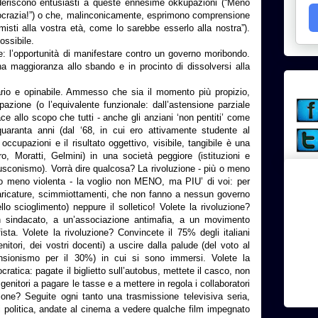
deriscono entusiasti a queste ennesime okkupazioni (“Meno
mocrazia!”) o che, malinconicamente, esprimono comprensione
isti alla vostra età, come lo sarebbe esserlo alla nostra”).
ossibile.
: l’opportunità di manifestare contro un governo moribondo.
a maggioranza allo sbando e in procinto di dissolversi alla
io e opinabile. Ammesso che sia il momento più propizio,
azione (o l’equivalente funzionale: dall’astensione parziale
ce allo scopo che tutti - anche gli anziani ‘non pentiti’ come
ranta anni (dal ‘68, in cui ero attivamente studente al
occupazioni e il risultato oggettivo, visibile, tangibile è una
o, Moratti, Gelmini) in una società peggiore (istituzioni e
usconismo). Vorrà dire qualcosa? La rivoluzione - più o meno
 o meno violenta - la voglio non MENO, ma PIU’ di voi: per
aricature, scimmiottamenti, che non fanno a nessun governo
lo scioglimento) neppure il solletico! Volete la rivoluzione?
 un sindacato, a un’associazione antimafia, a un movimento
ista. Volete la rivoluzione? Convincete il 75% degli italiani
enitori, dei vostri docenti) a uscire dalla palude (del voto al
ensionismo per il 30%) in cui si sono immersi. Volete la
cratica: pagate il biglietto sull’autobus, mettete il casco, non
genitori a pagare le tasse e a mettere in regola i collaboratori
zione? Seguite ogni tanto una trasmissione televisiva seria,
di politica, andate al cinema a vedere qualche film impegnato