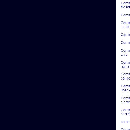
Comme
filosof
Commen
Commen
turisti'
Commen
Commen
Commen
altro'
Comme
la ma
Comme
politic
Commen
liberi?
Comme
turisti'
Comme
partir
comme
Comme