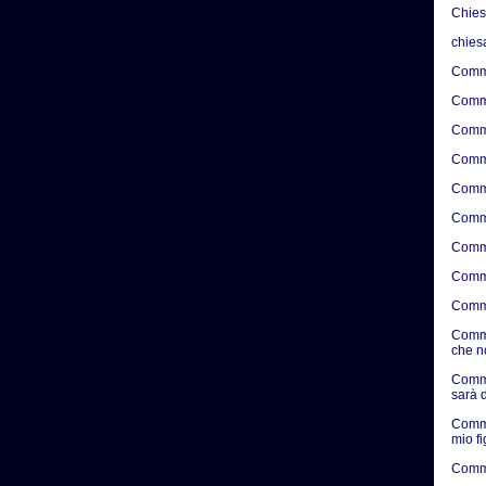
Chie
chies
Comme
Comme
Comme
Comme
Comme
Comme
Comme
Comme
Comme
Comme
che n
Comme
sarà d
Comme
mio f
Comme