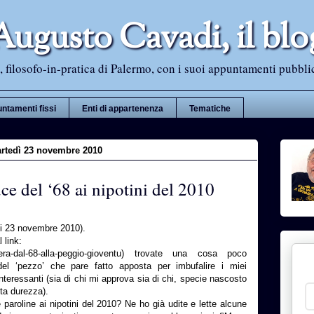
Augusto Cavadi, il blo
 filosofo-in-pratica di Palermo, con i suoi appuntamenti pubblici i
ntamenti fissi
Enti di appartenenza
Tematiche
rtedì 23 novembre 2010
ce del ‘68 ai nipotini del 2010
ggi 23 novembre 2010).
 link:
/lettera-dal-68-alla-peggio-gioventu) trovate una cosa poco
 del ‘pezzo’ che pare fatto apposta per imbufalire i miei
interessanti (sia di chi mi approva sia di chi, specie nascosto
ta durezza).
e paroline ai nipotini del 2010? Ne ho già udite e lette alcune