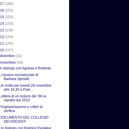
017
(180)
016
(153)
015
(153)
014
(153)
013
(136)
012
(154)
011
(145)
010
(147)
►
dicembre
(11)
▼
novembre
(18)
In dialogo con Agnese e Roberta
L’osceno normalizzato di
Barbara Spinelli
Un invito per lunedì 29 novembre
alle 18,30 a Pale...
Lettera di un reduce del ‘68 ai
nipotini del 2010
Programmazione e criteri di
verifica
DOCUMENTO DEL COLLEGIO
DEI DOCENTI
Un dialogo con Raimon Panikkar