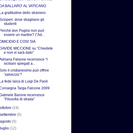
DA BALLARO’ AL VATICANO
La gratitudine dello straniero
Scioperi: dove sbagliano gli
studenti
Perché don Puglisi non può
essere un martire? (”Ad...
OMICIDIO E COSI' SIA
DAVIDE MICCIONE su “Chiedete
e non vi sarà dato”
Adriana Falsone recensisce “I
siciliani spiegati a...
Solo il cristianesimo può offrire
’salvezza’?
La fede laica di Luigi De Paoli
Consegna Targa Falcone 2009
Gabriele Barone recensisce
“Filosofia di strada”
►
ottobre
(24)
►
settembre
(5)
►
agosto
(5)
►
luglio
(12)