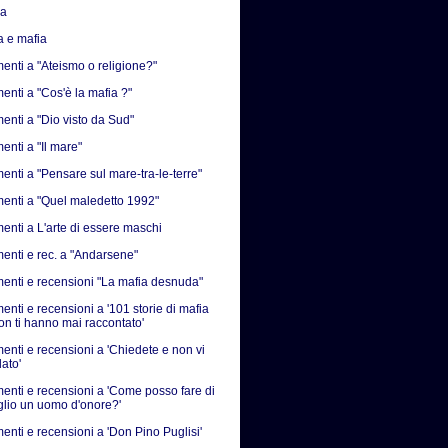
sa
a e mafia
nti a "Ateismo o religione?"
nti a "Cos'è la mafia ?"
nti a "Dio visto da Sud"
nti a "Il mare"
nti a "Pensare sul mare-tra-le-terre"
nti a "Quel maledetto 1992"
nti a L'arte di essere maschi
nti e rec. a "Andarsene"
nti e recensioni "La mafia desnuda"
nti e recensioni a '101 storie di mafia
on ti hanno mai raccontato'
nti e recensioni a 'Chiedete e non vi
ato'
nti e recensioni a 'Come posso fare di
iglio un uomo d'onore?'
nti e recensioni a 'Don Pino Puglisi'