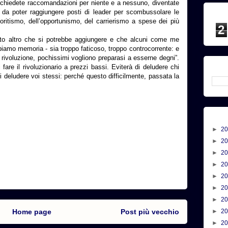
n chiedete raccomandazioni per niente e a nessuno, diventate
o da poter raggiungere posti di leader per scombussolare le
avoritismo, dell’opportunismo, del carrierismo a spese dei più
2
nto altro che si potrebbe aggiungere e che alcuni come me
iamo memoria - sia troppo faticoso, troppo controcorrente: e
a rivoluzione, pochissimi vogliono preparasi a esserne degni”.
 fare il rivoluzionario a prezzi bassi. Eviterà di deludere chi
i deludere voi stessi: perché questo difficilmente, passata la
►
2
►
2
►
2
►
2
►
2
►
2
►
2
Home page
Post più vecchio
►
2
►
2