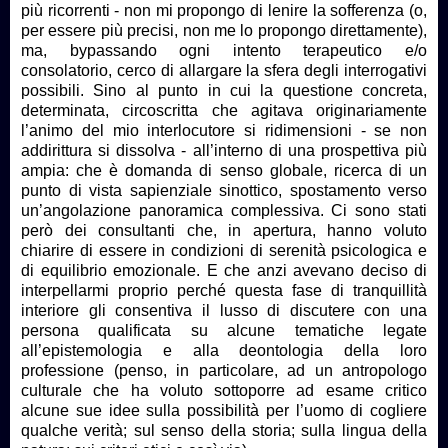
più ricorrenti - non mi propongo di lenire la sofferenza (o,
per essere più precisi, non me lo propongo direttamente),
ma, bypassando ogni intento terapeutico e/o
consolatorio, cerco di allargare la sfera degli interrogativi
possibili. Sino al punto in cui la questione concreta,
determinata, circoscritta che agitava originariamente
l’animo del mio interlocutore si ridimensioni - se non
addirittura si dissolva - all’interno di una prospettiva più
ampia: che è domanda di senso globale, ricerca di un
punto di vista sapienziale sinottico, spostamento verso
un’angolazione panoramica complessiva. Ci sono stati
però dei consultanti che, in apertura, hanno voluto
chiarire di essere in condizioni di serenità psicologica e
di equilibrio emozionale. E che anzi avevano deciso di
interpellarmi proprio perché questa fase di tranquillità
interiore gli consentiva il lusso di discutere con una
persona qualificata su alcune tematiche legate
all’epistemologia e alla deontologia della loro
professione (penso, in particolare, ad un antropologo
culturale che ha voluto sottoporre ad esame critico
alcune sue idee sulla possibilità per l’uomo di cogliere
qualche verità; sul senso della storia; sulla lingua della