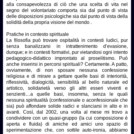
alla consapevolezza di ciò che una scelta di vita nel
segno del volontariato comporta sia dal punto di vista
delle disposizioni psicologiche sia dal punto di vista della
solidità della propria visione del mondo .
Pratiche in contesto spirituale
La filosofia può trovare ospitalità in contesti ludici, pur
senza banalizzarsi in intrattenimento d’evasione,
dunque; e in contesti formativi, pur vietandosi ogni intento
pedagogico-didattico improntato al proselitismo. Può
anche inserirsi in percorsi spirituali? Certamente. A patto,
ovviamente, di non sposare nessuna confessione
religiosa e di mirare a gettare quelle basi di interiorità,
riflessività, dialogicità, sensibilità al bello naturale ed
artistico, solidarietà verso gli altri esseri viventi e
senzienti…a quelle basi, insomma, senza le quali
nessuna spiritualità (confessionale o aconfessionale che
sia) può affondare solide radici e slanciarsi in alto e in
avanti. Così, dal 2002, una volta al mese mi trovo a
condividere con un quasi-gruppo (la cui composizione è
aperta e fluida) di amiche ed amici uno spazio di
sperimentazione che, con sottile auto-ironia, abbiamo