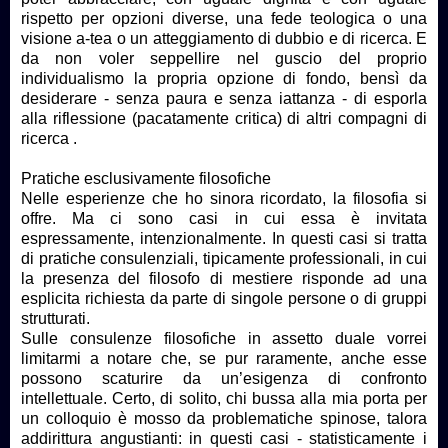
rispetto per opzioni diverse, una fede teologica o una
visione a-tea o un atteggiamento di dubbio e di ricerca. E
da non voler seppellire nel guscio del proprio
individualismo la propria opzione di fondo, bensì da
desiderare - senza paura e senza iattanza - di esporla
alla riflessione (pacatamente critica) di altri compagni di
ricerca .
Pratiche esclusivamente filosofiche
Nelle esperienze che ho sinora ricordato, la filosofia si
offre. Ma ci sono casi in cui essa è invitata
espressamente, intenzionalmente. In questi casi si tratta
di pratiche consulenziali, tipicamente professionali, in cui
la presenza del filosofo di mestiere risponde ad una
esplicita richiesta da parte di singole persone o di gruppi
strutturati.
Sulle consulenze filosofiche in assetto duale vorrei
limitarmi a notare che, se pur raramente, anche esse
possono scaturire da un’esigenza di confronto
intellettuale. Certo, di solito, chi bussa alla mia porta per
un colloquio è mosso da problematiche spinose, talora
addirittura angustianti: in questi casi - statisticamente i