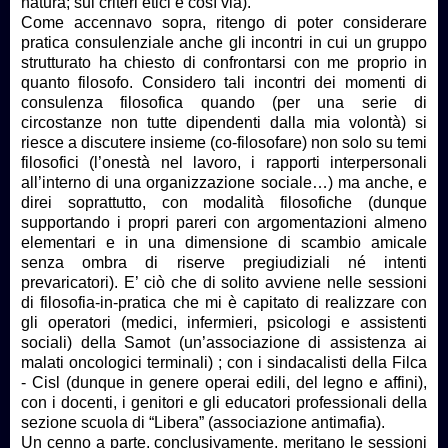
natura; sui criteri etici e così via).
Come accennavo sopra, ritengo di poter considerare
pratica consulenziale anche gli incontri in cui un gruppo
strutturato ha chiesto di confrontarsi con me proprio in
quanto filosofo. Considero tali incontri dei momenti di
consulenza filosofica quando (per una serie di
circostanze non tutte dipendenti dalla mia volontà) si
riesce a discutere insieme (co-filosofare) non solo su temi
filosofici (l’onestà nel lavoro, i rapporti interpersonali
all’interno di una organizzazione sociale…) ma anche, e
direi soprattutto, con modalità filosofiche (dunque
supportando i propri pareri con argomentazioni almeno
elementari e in una dimensione di scambio amicale
senza ombra di riserve pregiudiziali né intenti
prevaricatori). E’ ciò che di solito avviene nelle sessioni
di filosofia-in-pratica che mi è capitato di realizzare con
gli operatori (medici, infermieri, psicologi e assistenti
sociali) della Samot (un’associazione di assistenza ai
malati oncologici terminali) ; con i sindacalisti della Filca
- Cisl (dunque in genere operai edili, del legno e affini),
con i docenti, i genitori e gli educatori professionali della
sezione scuola di “Libera” (associazione antimafia).
Un cenno a parte, conclusivamente, meritano le sessioni