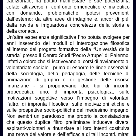
tradizionale, ha potuto manifestare le sue potenzialità
celate attraverso il confronto ermeneutico e maieutico
con domande, problematiche, ipotesi provenienti
dall’esterno: da altre aree di indagine e, ancor di più,
dalla ruvida e irriguardosa concretezza della storia e
della cronaca .
Un’altra esperienza significativa l’ho potuta svolgere per
anni inserendo dei moduli di interrogazione filosofica
all’interno del progetto formativo della “Università della
strada” presso il Centro Studi “Pedro Arrupe” di Palermo.
Infatti a coloro che si iscrivevano ai corsi di avviamento al
volontariato sociale - prima di esporre le linee essenziali
della sociologia, della pedagogia, delle tecniche di
animazione di gruppo o di gestione delle risorse
finanziarie - si proponevano due tipi di incontri
propedeutici: uno, di impronta psicologica, sulle
motivazioni soggettive verso l’impegno di volontari;
l’altro, di impronta filosofica, sulle motivazioni etiche e
sulle prospettive socio-politiche del medesimo impegno.
Non sembri un paradosso, ma proprio la constatazione
che questo duplice filtro preliminare induceva diversi
aspiranti-volontari a rinunziare ai loro intenti costituiva
una prova del valore e dell’efficacia di tali incontri, mirati