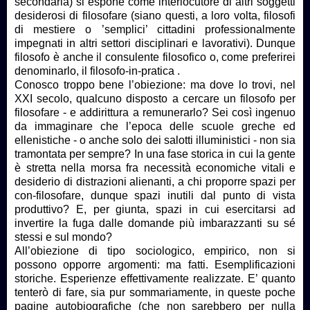
secondaria) si espone come interlocutore di altri soggetti
desiderosi di filosofare (siano questi, a loro volta, filosofi
di mestiere o ’semplici’ cittadini professionalmente
impegnati in altri settori disciplinari e lavorativi). Dunque
filosofo è anche il consulente filosofico o, come preferirei
denominarlo, il filosofo-in-pratica .
Conosco troppo bene l’obiezione: ma dove lo trovi, nel
XXI secolo, qualcuno disposto a cercare un filosofo per
filosofare - e addirittura a remunerarlo? Sei così ingenuo
da immaginare che l’epoca delle scuole greche ed
ellenistiche - o anche solo dei salotti illuministici - non sia
tramontata per sempre? In una fase storica in cui la gente
è stretta nella morsa fra necessità economiche vitali e
desiderio di distrazioni alienanti, a chi proporre spazi per
con-filosofare, dunque spazi inutili dal punto di vista
produttivo? E, per giunta, spazi in cui esercitarsi ad
invertire la fuga dalle domande più imbarazzanti su sé
stessi e sul mondo?
All’obiezione di tipo sociologico, empirico, non si
possono opporre argomenti: ma fatti. Esemplificazioni
storiche. Esperienze effettivamente realizzate. E’ quanto
tenterò di fare, sia pur sommariamente, in queste poche
pagine autobiografiche (che non sarebbero per nulla