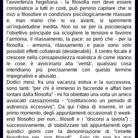
l’avvertenza hegeliana - la filosofia non deve essere
consolatrice a tutti in costi, può persino capitare che si
inizi a filosofare in condizioni psicologicamente rilassate
e, man mano che si va avanti, si sperimenti
un’inquietudine inedita. Non so se per la psicoterapia
l’obiettivo principale sia sciogliere le tensioni e favorire
l’armonia, il rilassamento, la pace: so però che - per la
filosofia - armonia, rilassamento e pace sono solo
possibili effetti collaterali (desiderabili) . Il centro focale è
crescere nella consapevolezza realistica di come stanno
le cose: è avvicinarsi alla ‘verità‘, qualsiasi cosa
intendiamo più precisamente con questo termine
impegnativo e abusato .
Dodici mesi, fra una vacanza estiva e la successiva,
sono tanti: “per chi è immerso in faccende e affari ben
lontani dalla filosofia” - mi ha obiettato una volta un amico
avvocato cassazionista - “costituiscono un periodo di
astinenza eccessivo”. Da qui l’idea di inserire, in un
primo momento, degli appuntamenti occasionali (i week-
end filosofici per non…filosofi e i “discorsi a tavola”) ;
successivamente, di stabilizzare tali appuntamenti ogni
quindici giorni con la denominazione di “cenette
filosofiche per…non filosofi” . Solo chi non ha mai