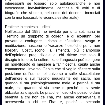
interessanti se fossero solo autobiografiche e non
evocassero, inevitabilmente, centinaia di volti e di
biografie che si sono, nel corso dei decenni, incrociati
con la mia trascurabile vicenda esistenziale) .
Pratiche in contesto ‘ludico’
Nell’estate del 1983 ho invitato per una settimana in
Trentino un gruppetto di colleghi e di ex-alunni per
provare a coniugare turismo e riflessione, svago e
meditazione: nascono le “vacanze filosofiche per …non
filosofi”. Costituiscono la smentita più clamorosa
dell’opinione pregiudiziale di chi ritiene che solo il
disagio interiore, la sofferenza o l’angoscia può spingere
un non-filosofo di mestiere a far filosofia: capita anche
esattamente l’inverso. Capita che si voglia riflettere sulla
posizione dell’uomo nell’universo o sulle sfaccettature
dell’amore o sul fascino inquietante del sacro…non
quando si sta psicologicamente male, e perché si sta
male, ma quando si sta bene e perché ci si sente
abbastanza disposti. Le pratiche filosofiche possono dare
serenità a chi non ce l’ha, ma anche conservarla o
accrescerla a chi ce l’ha: e, poiché - secondo