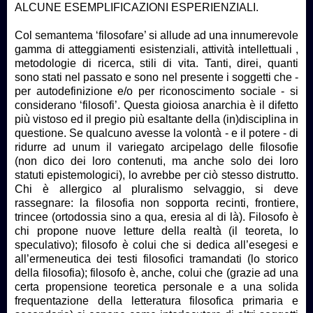
ALCUNE ESEMPLIFICAZIONI ESPERIENZIALI.
Col semantema ‘filosofare’ si allude ad una innumerevole
gamma di atteggiamenti esistenziali, attività intellettuali ,
metodologie di ricerca, stili di vita. Tanti, direi, quanti
sono stati nel passato e sono nel presente i soggetti che -
per autodefinizione e/o per riconoscimento sociale - si
considerano ‘filosofi’. Questa gioiosa anarchia è il difetto
più vistoso ed il pregio più esaltante della (in)disciplina in
questione. Se qualcuno avesse la volontà - e il potere - di
ridurre ad unum il variegato arcipelago delle filosofie
(non dico dei loro contenuti, ma anche solo dei loro
statuti epistemologici), lo avrebbe per ciò stesso distrutto.
Chi è allergico al pluralismo selvaggio, si deve
rassegnare: la filosofia non sopporta recinti, frontiere,
trincee (ortodossia sino a qua, eresia al di là). Filosofo è
chi propone nuove letture della realtà (il teoreta, lo
speculativo); filosofo è colui che si dedica all’esegesi e
all’ermeneutica dei testi filosofici tramandati (lo storico
della filosofia); filosofo è, anche, colui che (grazie ad una
certa propensione teoretica personale e a una solida
frequentazione della letteratura filosofica primaria e