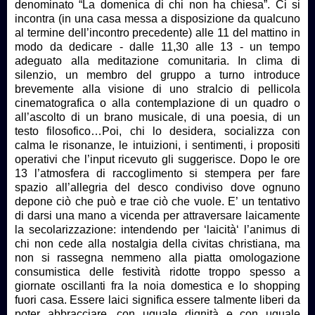
denominato “La domenica di chi non ha chiesa”. Ci si
incontra (in una casa messa a disposizione da qualcuno
al termine dell’incontro precedente) alle 11 del mattino in
modo da dedicare - dalle 11,30 alle 13 - un tempo
adeguato alla meditazione comunitaria. In clima di
silenzio, un membro del gruppo a turno introduce
brevemente alla visione di uno stralcio di pellicola
cinematografica o alla contemplazione di un quadro o
all’ascolto di un brano musicale, di una poesia, di un
testo filosofico…Poi, chi lo desidera, socializza con
calma le risonanze, le intuizioni, i sentimenti, i propositi
operativi che l’input ricevuto gli suggerisce. Dopo le ore
13 l’atmosfera di raccoglimento si stempera per fare
spazio all’allegria del desco condiviso dove ognuno
depone ciò che può e trae ciò che vuole. E’ un tentativo
di darsi una mano a vicenda per attraversare laicamente
la secolarizzazione: intendendo per ‘laicità‘ l’animus di
chi non cede alla nostalgia della civitas christiana, ma
non si rassegna nemmeno alla piatta omologazione
consumistica delle festività ridotte troppo spesso a
giornate oscillanti fra la noia domestica e lo shopping
fuori casa. Essere laici significa essere talmente liberi da
poter abbracciare, con uguale dignità e con uguale