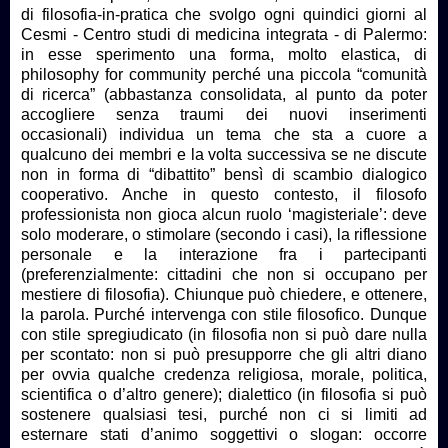
di filosofia-in-pratica che svolgo ogni quindici giorni al
Cesmi - Centro studi di medicina integrata - di Palermo:
in esse sperimento una forma, molto elastica, di
philosophy for community perché una piccola “comunità
di ricerca” (abbastanza consolidata, al punto da poter
accogliere senza traumi dei nuovi inserimenti
occasionali) individua un tema che sta a cuore a
qualcuno dei membri e la volta successiva se ne discute
non in forma di “dibattito” bensì di scambio dialogico
cooperativo. Anche in questo contesto, il filosofo
professionista non gioca alcun ruolo ‘magisteriale’: deve
solo moderare, o stimolare (secondo i casi), la riflessione
personale e la interazione fra i partecipanti
(preferenzialmente: cittadini che non si occupano per
mestiere di filosofia). Chiunque può chiedere, e ottenere,
la parola. Purché intervenga con stile filosofico. Dunque
con stile spregiudicato (in filosofia non si può dare nulla
per scontato: non si può presupporre che gli altri diano
per ovvia qualche credenza religiosa, morale, politica,
scientifica o d’altro genere); dialettico (in filosofia si può
sostenere qualsiasi tesi, purché non ci si limiti ad
esternare stati d’animo soggettivi o slogan: occorre