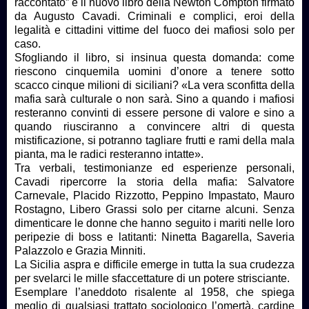
raccontato” è il nuovo libro della Newton Compton firmato
da Augusto Cavadi. Criminali e complici, eroi della
legalità e cittadini vittime del fuoco dei mafiosi solo per
caso.
Sfogliando il libro, si insinua questa domanda: come
riescono cinquemila uomini d’onore a tenere sotto
scacco cinque milioni di siciliani? «La vera sconfitta della
mafia sarà culturale o non sarà. Sino a quando i mafiosi
resteranno convinti di essere persone di valore e sino a
quando riusciranno a convincere altri di questa
mistificazione, si potranno tagliare frutti e rami della mala
pianta, ma le radici resteranno intatte».
Tra verbali, testimonianze ed esperienze personali,
Cavadi ripercorre la storia della mafia: Salvatore
Carnevale, Placido Rizzotto, Peppino Impastato, Mauro
Rostagno, Libero Grassi solo per citarne alcuni. Senza
dimenticare le donne che hanno seguito i mariti nelle loro
peripezie di boss e latitanti: Ninetta Bagarella, Saveria
Palazzolo e Grazia Minniti.
La Sicilia aspra e difficile emerge in tutta la sua crudezza
per svelarci le mille sfaccettature di un potere strisciante.
Esemplare l’aneddoto risalente al 1958, che spiega
meglio di qualsiasi trattato sociologico l’omertà, cardine