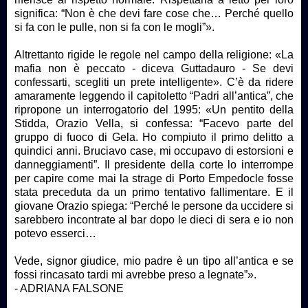
significa: “Non è che devi fare cose che… Perché quello
si fa con le pulle, non si fa con le mogli”».
Altrettanto rigide le regole nel campo della religione: «La
mafia non è peccato - diceva Guttadauro - Se devi
confessarti, scegliti un prete intelligente». C’è da ridere
amaramente leggendo il capitoletto “Padri all’antica”, che
ripropone un interrogatorio del 1995: «Un pentito della
Stidda, Orazio Vella, si confessa: “Facevo parte del
gruppo di fuoco di Gela. Ho compiuto il primo delitto a
quindici anni. Bruciavo case, mi occupavo di estorsioni e
danneggiamenti”. Il presidente della corte lo interrompe
per capire come mai la strage di Porto Empedocle fosse
stata preceduta da un primo tentativo fallimentare. E il
giovane Orazio spiega: “Perché le persone da uccidere si
sarebbero incontrate al bar dopo le dieci di sera e io non
potevo esserci…
Vede, signor giudice, mio padre è un tipo all’antica e se
fossi rincasato tardi mi avrebbe preso a legnate”».
- ADRIANA FALSONE