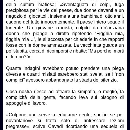
della cultura mafiosa: «Sventagliata di colpi, fuga
precipitosa per le vie del paese, due donne davanti a un
negozio di giocattoli, insieme a una bambina di otto anni,
cadono del tutto innocentemente. Il paese intero segue il
funerale. Un giovane cronista, colpito da un’anziana
donna che piange a dirotto ripetendo “Figghia mia,
figghia mia…”, le si accosta per chiederle in che rapporti
fosse con le donne ammazzate. La vecchietta guarda un
po’ stupita, cerca di ricomporsi e ribatte: “Ma perché, morti
ci furono?”».
Quante indagini avrebbero potuto prendere una piega
diversa e quanti misfatti sarebbero stati svelati se i “non
complici” avessero abbandonato la strada del silenzio.
Cosa nostra riesce ad attrarre la simpatia, o meglio, la
complicità della gente, facendo leva sul bisogno di
appoggi e di lavoro.
«Colpirne uno serve a educarne cento, specie se per
novantanove si tratta solo di rinfrescare lezioni
pregresse», scrive Cavadi ricordando una sequela di