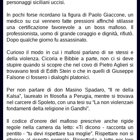
personaggi siciliani uccisi.
In pochi forse ricordano la figura di Paolo Giaccone, un
medico su cui vennero fatte pressioni affinché stilasse
una certificazione favorevole a un boss mafioso. Il
professionista, uomo di grande coraggio e dignità, rifiutò.
Dopo qualche giorno fu assassinato.
Curioso il modo in cui i mafiosi parlano di se stessi e
della violenza. Cicoria e Bibbie a parte, non ci si deve
stupire quando si scopre che nel covo di Pietro Aglieri si
trovavano testi di Edith Stein o che in quelli di Giuseppe
Falsone ci fossero i dialoghi platonici.
Per non parlare di don Masino Spadaro, “Il re della
Kalsa”, laureato in filosofia a Perugia, mentre si trovava
nel carcere di Spoleto, con una tesi su “La non violenzaei
fondamenti della religione in Gandhi”.
Il codice d’onore del mafioso prescrive anche rigide
regole nella camera da letto: «Ti dicono - racconta un
pentito - “tu devi rispettare tua moglie”. Rispettare non si
riferisce al rispetto normale. Rispettarla a letto per loro