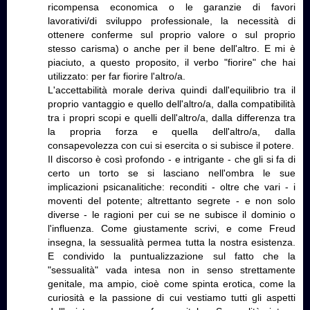
ricompensa economica o le garanzie di favori
lavorativi/di sviluppo professionale, la necessità di
ottenere conferme sul proprio valore o sul proprio
stesso carisma) o anche per il bene dell'altro. E mi è
piaciuto, a questo proposito, il verbo "fiorire" che hai
utilizzato: per far fiorire l'altro/a.
L'accettabilità morale deriva quindi dall'equilibrio tra il
proprio vantaggio e quello dell'altro/a, dalla compatibilità
tra i propri scopi e quelli dell'altro/a, dalla differenza tra
la propria forza e quella dell'altro/a, dalla
consapevolezza con cui si esercita o si subisce il potere.
Il discorso è così profondo - e intrigante - che gli si fa di
certo un torto se si lasciano nell'ombra le sue
implicazioni psicanalitiche: reconditi - oltre che vari - i
moventi del potente; altrettanto segrete - e non solo
diverse - le ragioni per cui se ne subisce il dominio o
l'influenza. Come giustamente scrivi, e come Freud
insegna, la sessualità permea tutta la nostra esistenza.
E condivido la puntualizzazione sul fatto che la
"sessualità" vada intesa non in senso strettamente
genitale, ma ampio, cioè come spinta erotica, come la
curiosità e la passione di cui vestiamo tutti gli aspetti