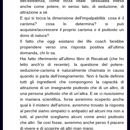
dell'esistenza, come forza vitale. Sessualità intesa
anche come potere, in senso lato, di seduzione, di
attrazione a sé.
E qui si tocca la dimensione dell'impalpabilità: cosa è il
carisma? cosa lo determina? si può
acquisire/accrescere il proprio carisma o è piuttosto un
dono di natura?
Il fatto che oggi esistano dei life coach farebbe
propendere verso una risposta positiva all'ultima
domanda, chi lo sa.
Hai fatto riferimento all'ultimo libro di Recalcati (che ho
letto anch'io di recente): la questione del potere-
seduzione-carisma è naturalmente chiamata in causa
quando si parla dell'insegnamento. Non è facile definire
tutti gli ingredienti che compongono la capacità di
attrazione di un insegnante piuttosto che di un altro, di
una persona piuttosto che di un'altra. E se ci riuscissimo
in maniera scientifica, forse avremmo scoperto anche
qual è il mistero dell'amore, avremmo trovato la risposta
al perché siamo simpatici o antipatici ad alcuni ma non a
tutti, al perché scegliamo alcuni come amici piuttosto
che altri. Se così fosse, avremmo anche perso il piacere
di vivere e di scoprire gli altri man mano.