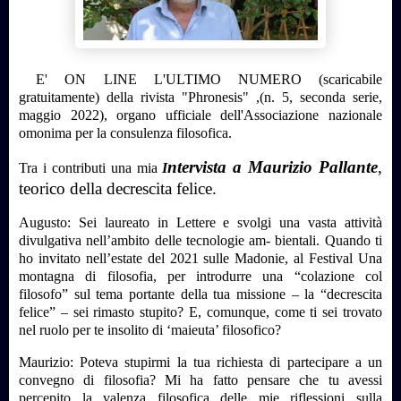
E' ON LINE L'ULTIMO NUMERO (scaricabile
gratuitamente) della rivista "
Phronesis" ,(n. 5, seconda serie,
maggio 2022), organo ufficiale dell'Associazione nazionale
omonima per la consulenza filosofica.
ntervista a Maurizio Pallante
,
Tra i contributi una mia
I
teorico della decrescita felice.
Augusto: Sei laureato in Lettere e svolgi una vasta attività
divulgativa nell’ambito delle tecnologie am- bientali. Quando ti
ho invitato nell’estate del 2021 sulle Madonie, al Festival
Una
montagna di filosofia
, per introdurre una “colazione col
filosofo” sul tema portante della tua missione – la “decrescita
felice” – sei rimasto stupito? E, comunque, come ti sei trovato
nel ruolo per te insolito di ‘maieuta’ filosofico?
Maurizio: Poteva stupirmi la tua richiesta di partecipare a un
convegno di filosofia? Mi ha fatto pensare che tu avessi
percepito la valenza filosofica delle mie riflessioni sulla