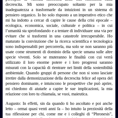
decrescita. Mi sono preoccupato soltanto per la mia
inadeguatezza a trasformarle da intuizioni in un sistema di
pensiero organico. Io ho solo risposto a un imperativo etico che
mi ha indotto a cercar di capire le cause della crisi epocale –
ecologica, economica, sociale, culturale e politica – in cui
l’umanità sta sprofondando e a tentare di individuare una via per
evitare che si trasformi in una catastrofe irrecuperabile. Ho
maturato la convinzione che la ricerca scientifica e tecnologica
sono indispensabili per percorrerla, ma solo se non saranno più
usate come strumenti di dominio della specie umana sulle altre
specie viventi. Solo se muteranno le finalità con cui verrà
utilizzato il loro enorme potere e i loro progressi saranno
misurati con la capacità di rientrare nei limiti della sostenibilità
ambientale. Quando gruppi di persone che non si sono lasciate
irretire dalla demonizzazione della decrescita felice ad opera del
pensiero dominante, e intuiscono le prospettive che può aprire,
mi chiedono di aiutarle a capire le sue implicazioni, la mia
relazione con loro tu chiamala, se vuoi, maieutica.
Augusto: In effetti, sin da quando ti ho ascoltato e poi anche
letto – ormai quasi venti anni fa – ho intuito la preziosità della
tua riflessione per chi, come me e i colleghi di “Phronesis”,