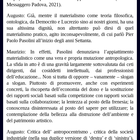
Messaggero Padova, 2021).
Augusto: Già, mentre il materialismo come teoria filosofica,
ontologica, da Democrito e Lucrezio sino ai nostri giorni, ha una
sua altissima dignità, non altrettanto può dirsi di quel
materialismo pratico, agito inconsapevolmente, di cui parlò Pier
Paolo Pasolini all’inizio degli anni Settanta
.
Maurizio: In effetti, Pasolini denunziava l’appiattimento
materialistico come una vera e propria mutazione antropologica.
La sfida in atto è di una gravità largamente sottovalutata dai ceti
dirigenti, dai cosiddetti intellettuali, dai professionisti
dell’educazione... Non si tratta di opporre – vanamente – slogan
a slogan. Piuttosto di promuovere, anche con esperimenti
concreti, la riscoperta dell’economia del dono e la sostituzione
dei rapporti sociali basati sulla competizione con rapporti sociali
basati sulla collaborazione; la lentezza al posto della frenesia; la
conoscenza disinteressata al posto del sapere per utilizzare; la
contemplazione della bellezza alla distruzione dell’ambiente e
del patrimonio artistico.
Augusto: Critica dell’ antropocentrismo , critica della società
industriale (nella sua duplice versione di ‘destra’ e di ‘sinistra’),