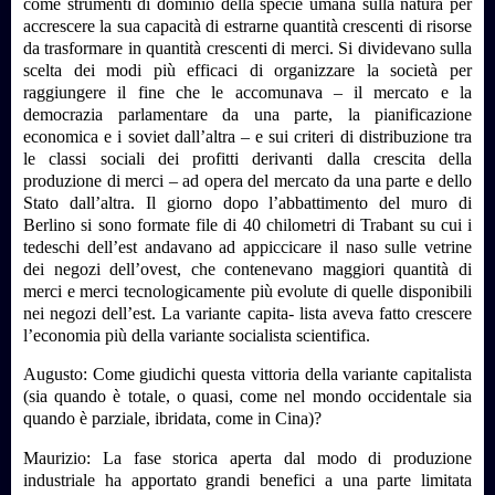
come strumenti di dominio della specie umana sulla natura per
accrescere la sua capacità di estrarne quantità crescenti di risorse
da trasformare in quantità crescenti di merci. Si dividevano sulla
scelta dei modi più efficaci di organizzare la società per
raggiungere il fine che le accomunava – il mercato e la
democrazia parlamentare da una parte, la pianificazione
economica e i soviet dall’altra – e sui criteri di distribuzione tra
le classi sociali dei profitti derivanti dalla crescita della
produzione di merci – ad opera del mercato da una parte e dello
Stato dall’altra. Il giorno dopo l’abbattimento del muro di
Berlino si sono formate file di 40 chilometri di Trabant su cui i
tedeschi dell’est andavano ad appiccicare il naso sulle vetrine
dei negozi dell’ovest, che contenevano maggiori quantità di
merci e merci tecnologicamente più evolute di quelle disponibili
nei negozi dell’est. La variante capita- lista aveva fatto crescere
l’economia più della variante socialista scientifica.
Augusto: Come giudichi questa vittoria della variante capitalista
(sia quando è totale, o quasi, come nel mondo occidentale sia
quando è parziale, ibridata, come in Cina)?
Maurizio: La fase storica aperta dal modo di produzione
industriale ha apportato grandi benefici a una parte limitata