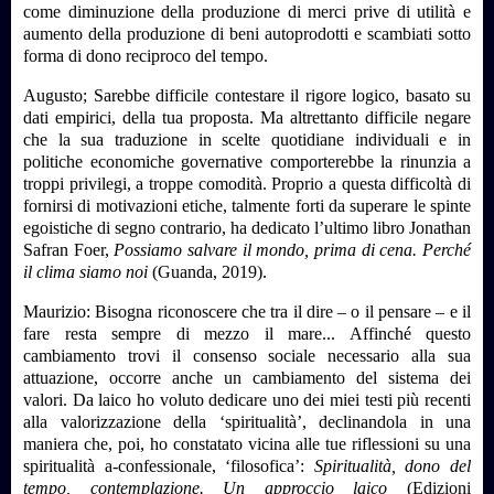
come diminuzione della produzione di merci prive di utilità e
aumento della produzione di beni autoprodotti e scambiati sotto
forma di dono reciproco del tempo.
Augusto; Sarebbe difficile contestare il rigore logico, basato su
dati empirici, della tua proposta. Ma altrettanto difficile negare
che la sua traduzione in scelte quotidiane individuali e in
politiche economiche governative comporterebbe la rinunzia a
troppi privilegi, a troppe comodità. Proprio a questa difficoltà di
fornirsi di motivazioni etiche, talmente forti da superare le spinte
egoistiche di segno contrario, ha dedicato l’ultimo libro Jonathan
Safran Foer,
Possiamo salvare il mondo, prima di cena. Perché
il clima siamo noi
(
Guanda, 2019)
.
Maurizio: Bisogna riconoscere che tra il dire – o il pensare – e il
fare resta sempre di mezzo il mare... Affinché questo
cambiamento trovi il consenso sociale necessario alla sua
attuazione, occorre anche un cambiamento del sistema dei
valori. Da laico ho voluto dedicare uno dei miei testi più recenti
alla valorizzazione della ‘spiritualità’, declinandola in una
maniera che, poi, ho constatato vicina alle tue riflessioni su una
spiritualità a-confessionale, ‘filosofica’:
Spiritualità, dono del
tempo, contemplazione. Un approccio laico
(Edizioni