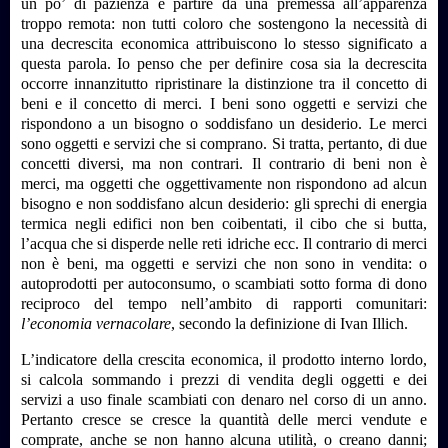
un po’ di pazienza e partire da una premessa all’apparenza
troppo remota: non tutti coloro che sostengono la necessità di
una decrescita economica attribuiscono lo stesso significato a
questa parola. Io penso che per definire cosa sia la decrescita
occorre innanzitutto ripristinare la distinzione tra il concetto di
beni e il concetto di merci. I beni sono oggetti e servizi che
rispondono a un bisogno o soddisfano un desiderio. Le merci
sono oggetti e servizi che si comprano. Si tratta, pertanto, di due
concetti diversi, ma non contrari. Il contrario di beni non è
merci, ma oggetti che oggettivamente non rispondono ad alcun
bisogno e non soddisfano alcun desiderio: gli sprechi di energia
termica negli edifici non ben coibentati, il cibo che si butta,
l’acqua che si disperde nelle reti idriche ecc. Il contrario di merci
non è beni, ma oggetti e servizi che non sono in vendita: o
autoprodotti per autoconsumo, o scambiati sotto forma di dono
reciproco del tempo nell’ambito di rapporti comunitari:
l’economia vernacolare
, secondo la definizione di Ivan Illich.
L’indicatore della crescita economica, il prodotto interno lordo,
si calcola sommando i prezzi di vendita degli oggetti e dei
servizi a uso finale scambiati con denaro nel corso di un anno.
Pertanto cresce se cresce la quantità delle merci vendute e
comprate, anche se non hanno alcuna utilità, o creano danni;