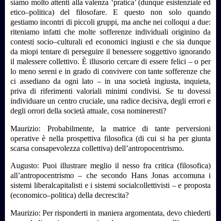
siamo molto attenti alla valenza ‘pratica’ (dunque esistenziale ed
etico–politica) del filosofare. E questo non solo quando
gestiamo incontri di piccoli gruppi, ma anche nei colloqui a due:
riteniamo infatti che molte sofferenze individuali originino da
contesti socio–culturali ed economici ingiusti e che sia dunque
da miopi tentare di perseguire il benessere soggettivo ignorando
il malessere collettivo. È illusorio cercare di essere felici – o per
lo meno sereni e in grado di convivere con tante sofferenze che
ci assediano da ogni lato – in una società ingiusta, inquieta,
priva di riferimenti valoriali minimi condivisi. Se tu dovessi
individuare un centro cruciale, una radice decisiva, degli errori e
degli orrori della società attuale, cosa nomineresti?
Maurizio: Probabilmente, la matrice di tante perversioni
operative è nella prospettiva filosofica (di cui si ha per giunta
scarsa consapevolezza collettiva) dell’antropocentrismo.
Augusto: Puoi illustrare meglio il nesso fra critica (filosofica)
all’antropocentrismo – che secondo Hans Jonas accomuna i
sistemi liberalcapitalisti e i sistemi socialcollettivisti – e proposta
(economico–politica) della decrescita?
Maurizio: Per risponderti in maniera argomentata, devo chiederti