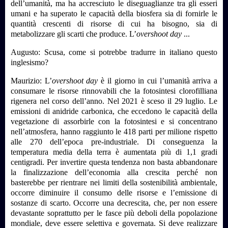
dell’umanità, ma ha accresciuto le diseguaglianze tra gli esseri
umani e ha superato le capacità della biosfera sia di fornirle le
quantità crescenti di risorse di cui ha bisogno, sia di
metabolizzare gli scarti che produce. L’
overshoot day
...
Augusto: Scusa, come si potrebbe tradurre in italiano questo
inglesismo?
Maurizio:
L’
overshoot day
è il giorno in cui l’umanità arriva a
consumare le risorse rinnovabili che la fotosintesi clorofilliana
rigenera nel corso dell’anno. Nel 2021 è sceso il 29 luglio. Le
emissioni di anidride carbonica, che eccedono le capacità della
vegetazione di
assorbirle con la fotosintesi e si concentrano
nell’atmosfera, hanno raggiunto le 418 parti per milione rispetto
alle 270 dell’epoca pre-industriale. Di conseguenza la
temperatura media della terra è aumentata più di 1,1 gradi
centigradi. Per invertire questa tendenza non basta abbandonare
la finalizzazione dell’economia alla crescita perché non
basterebbe per rientrare nei limiti della sostenibilità ambientale,
occorre diminuire il consumo delle risorse e l’emissione di
sostanze di scarto. Occorre una decrescita, che, per non essere
devastante soprattutto per le fasce più deboli della popolazione
mondiale, deve essere selettiva e governata. Si deve realizzare