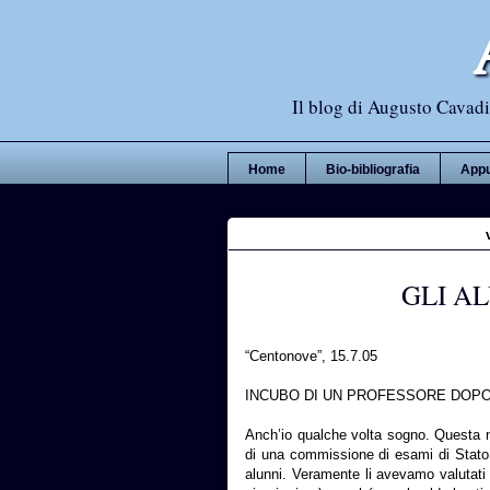
Il blog di Augusto Cavadi,
Home
Bio-bibliografia
Appu
GLI AL
“Centonove”, 15.7.05
INCUBO DI UN PROFESSORE DOPO 
Anch’io qualche volta sogno. Questa no
di una commissione di esami di Stato 
alunni. Veramente li avevamo valutati i