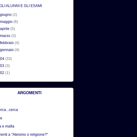
GLI ALUNNI E GLI ESAMI
►
giugno
(2)
►
maggio
(6)
►
aprile
(5)
►
marzo
(3)
►
febbraio
(4)
►
gennaio
(4)
004
(33)
003
(3)
002
(1)
ARGOMENTI
erca...cerca
sa
a e mafia
nti a "Ateismo o religione?"