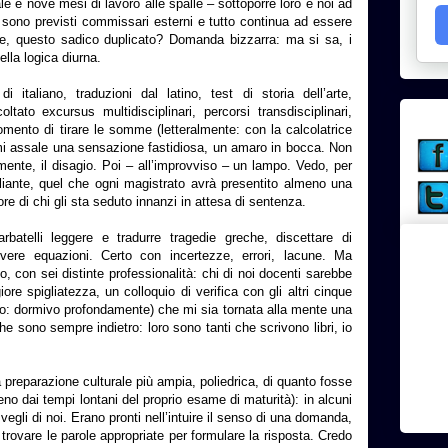
le e nove mesi di lavoro alle spalle – sottoporre loro e noi ad
 sono previsti commissari esterni e tutto continua ad essere
sse, questo sadico duplicato? Domanda bizzarra: ma si sa, i
ella logica diurna.
 italiano, traduzioni dal latino, test di storia dell’arte,
ato excursus multidisciplinari, percorsi transdisciplinari,
mento di tirare le somme (letteralmente: con la calcolatrice
mi assale una sensazione fastidiosa, un amaro in bocca. Non
ente, il disagio. Poi – all’improvviso – un lampo. Vedo, per
iante, quel che ogni magistrato avrà presentito almeno una
ore di chi gli sta seduto innanzi in attesa di sentenza.
rbatelli leggere e tradurre tragedie greche, discettare di
solvere equazioni. Certo con incertezze, errori, lacune. Ma
o, con sei distinte professionalità: chi di noi docenti sarebbe
ore spigliatezza, un colloquio di verifica con gli altri cinque
o: dormivo profondamente) che mi sia tornata alla mente una
he sono sempre indietro: loro sono tanti che scrivono libri, io
preparazione culturale più ampia, poliedrica, di quanto fosse
no dai tempi lontani del proprio esame di maturità): in alcuni
egli di noi. Erano pronti nell’intuire il senso di una domanda,
 trovare le parole appropriate per formulare la risposta. Credo