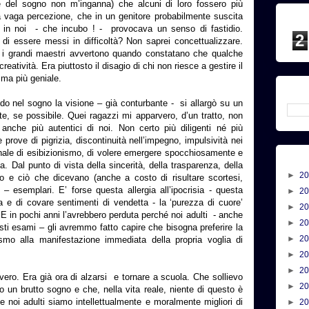
e del sogno non m’inganna) che alcuni di loro fossero più
ta vaga percezione, che in un genitore probabilmente suscita
 in noi - che incubo ! - provocava un senso di fastidio.
2
 di essere messi in difficoltà? Non saprei concettualizzare.
 i grandi maestri avvertono quando constatano che qualche
reatività. Era piuttosto il disagio di chi non riesce a gestire il
 ma più geniale.
do nel sogno la visione – già conturbante - si allargò su un
e, se possibile. Quei ragazzi mi apparvero, d’un tratto, non
anche più autentici di noi. Non certo più diligenti né più
 prove di pigrizia, discontinuità nell’impegno, impulsività nei
nale di esibizionismo, di volere emergere spocchiosamente e
a. Dal punto di vista della sincerità, della trasparenza, della
►
2
 e ciò che dicevano (anche a costo di risultare scortesi,
– esemplari. E’ forse questa allergia all’ipocrisia - questa
►
2
 e di covare sentimenti di vendetta - la ‘purezza di cuore’
►
2
 E in pochi anni l’avrebbero perduta perché noi adulti - anche
►
2
sti esami – gli avremmo fatto capire che bisogna preferire la
►
2
cismo alla manifestazione immediata della propria voglia di
►
2
►
2
ero. Era già ora di alzarsi e tornare a scuola. Che sollievo
►
2
 un brutto sogno e che, nella vita reale, niente di questo è
e noi adulti siamo intellettualmente e moralmente migliori di
►
2