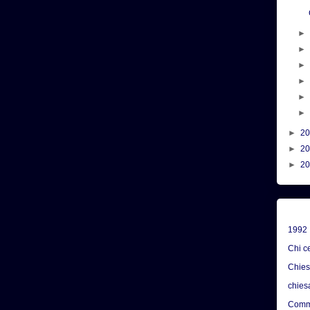
►
2
►
2
►
2
1992
Chi c
Chie
chies
Comme