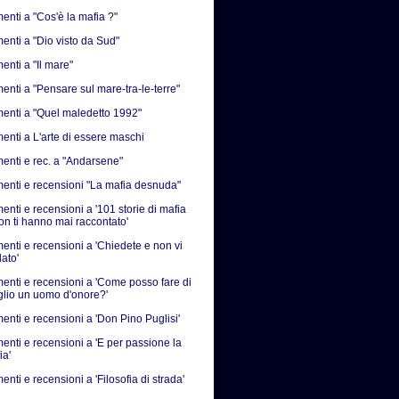
nti a "Cos'è la mafia ?"
nti a "Dio visto da Sud"
nti a "Il mare"
nti a "Pensare sul mare-tra-le-terre"
nti a "Quel maledetto 1992"
nti a L'arte di essere maschi
nti e rec. a "Andarsene"
nti e recensioni "La mafia desnuda"
nti e recensioni a '101 storie di mafia
on ti hanno mai raccontato'
nti e recensioni a 'Chiedete e non vi
ato'
nti e recensioni a 'Come posso fare di
iglio un uomo d'onore?'
nti e recensioni a 'Don Pino Puglisi'
nti e recensioni a 'E per passione la
ia'
ti e recensioni a 'Filosofia di strada'