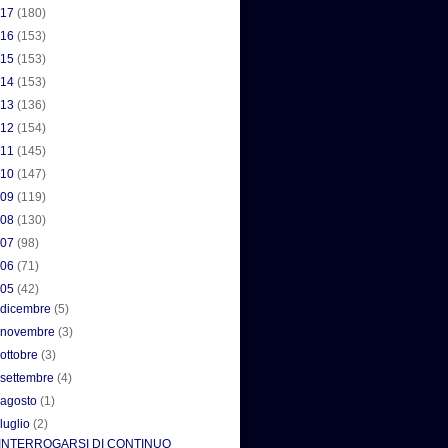
017
(180)
016
(153)
015
(153)
014
(153)
013
(136)
012
(154)
011
(145)
010
(147)
009
(119)
008
(130)
007
(98)
006
(71)
005
(42)
►
dicembre
(5)
►
novembre
(3)
►
ottobre
(3)
►
settembre
(4)
►
agosto
(1)
▼
luglio
(2)
INTERROGARSI DI CONTINUO