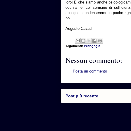
loro! E che siamo anche psicologicament
occhiali e, col sorrisino di sufficien
colleghi, condenseremo in poche righe
noi.
Augusto Cavadi
Argomenti:
Pedagogia
Nessun commento:
Posta un commento
Post più recente