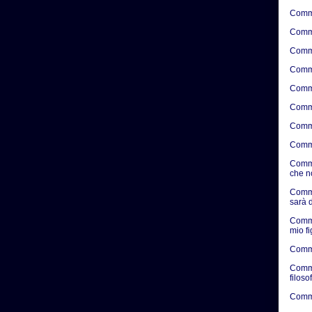
Comme
Comme
Comme
Comme
Comme
Comme
Comme
Comme
Comme
che n
Comme
sarà d
Comme
mio f
Comme
Comme
filosof
Commen