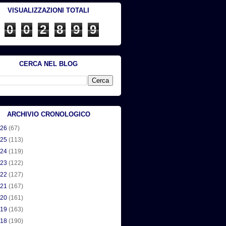
VISUALIZZAZIONI TOTALI
0
0
2
8
9
9
CERCA NEL BLOG
ARCHIVIO CRONOLOGICO
026
(67)
025
(113)
024
(119)
023
(122)
022
(127)
021
(167)
020
(161)
019
(163)
018
(190)