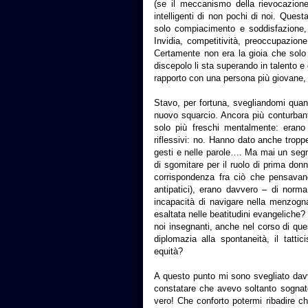
(se il meccanismo della rievocazion
intelligenti di non pochi di noi. Ques
solo compiacimento e soddisfazione,
Invidia, competitività, preoccupazione
Certamente non era la gioia che solo
discepolo li sta superando in talento e c
rapporto con una persona più giovane,
Stavo, per fortuna, svegliandomi quan
nuovo squarcio. Ancora più conturbant
solo più freschi mentalmente: erano 
riflessivi: no. Hanno dato anche troppe
gesti e nelle parole…. Ma mai un seg
di sgomitare per il ruolo di prima donn
corrispondenza fra ciò che pensavano
antipatici), erano davvero – di norma 
incapacità di navigare nella menzogna
esaltata nelle beatitudini evangeliche?
noi insegnanti, anche nel corso di que
diplomazia alla spontaneità, il tatti
equità?
A questo punto mi sono svegliato davv
constatare che avevo soltanto sognato
vero! Che conforto potermi ribadire ch