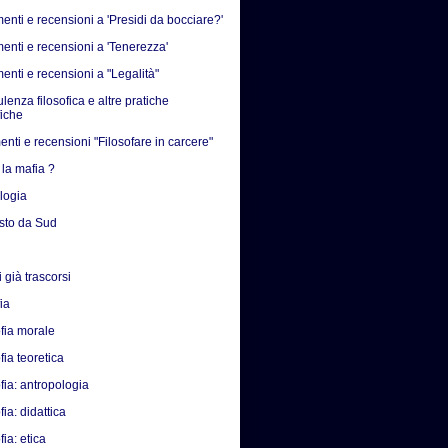
nti e recensioni a 'Presidi da bocciare?'
nti e recensioni a 'Tenerezza'
nti e recensioni a "Legalità"
enza filosofica e altre pratiche
fiche
nti e recensioni "Filosofare in carcere"
 la mafia ?
ologia
isto da Sud
 già trascorsi
fia
ofia morale
fia teoretica
fia: antropologia
fia: didattica
fia: etica