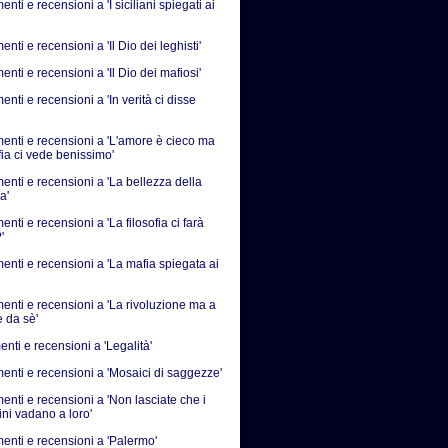
ti e recensioni a 'I siciliani spiegati ai
ti e recensioni a 'Il Dio dei leghisti'
ti e recensioni a 'Il Dio dei mafiosi'
ti e recensioni a 'In verità ci disse
nti e recensioni a 'L'amore è cieco ma
fia ci vede benissimo'
nti e recensioni a 'La bellezza della
a'
ti e recensioni a 'La filosofia ci farà
'
nti e recensioni a 'La mafia spiegata ai
nti e recensioni a 'La rivoluzione ma a
e da sè'
nti e recensioni a 'Legalità'
nti e recensioni a 'Mosaici di saggezze'
nti e recensioni a 'Non lasciate che i
ni vadano a loro'
nti e recensioni a 'Palermo'