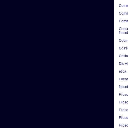
Comme
Comme
Comme
Consul
filoso
Coome
Cos'è
Crist
Dio v
etica
Eventi
filoso
Filos
Filoso
Filoso
Filoso
Filoso