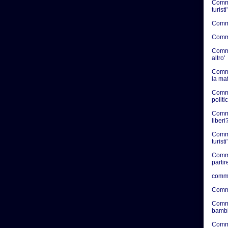
Commen
turisti'
Commen
Commen
Commen
altro'
Comme
la ma
Comme
politic
Commen
liberi?
Comme
turisti'
Comme
partir
comme
Comme
Comme
bambi
Comme