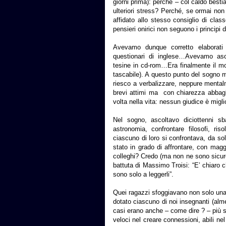
giorni prima): perché – col caldo bestia
ulteriori stress? Perché, se ormai non
affidato allo stesso consiglio di cla
pensieri onirici non seguono i principi d
Avevamo dunque corretto elaborati di
questionari di inglese…Avevamo ascolt
tesine in cd-rom…Era finalmente il mo
tascabile). A questo punto del sogno 
riesco a verbalizzare, neppure mentalm
brevi attimi ma con chiarezza abbagl
volta nella vita: nessun giudice è migli
Nel sogno, ascoltavo diciottenni sba
astronomia, confrontare filosofi, ri
ciascuno di loro si confrontava, da sol
stato in grado di affrontare, con maggi
colleghi? Credo (ma non ne sono sicur
battuta di Massimo Troisi: “E’ chiaro c
sono solo a leggerli”.
Quei ragazzi sfoggiavano non solo una 
dotato ciascuno di noi insegnanti (alme
casi erano anche – come dire ? – più sv
veloci nel creare connessioni, abili nel