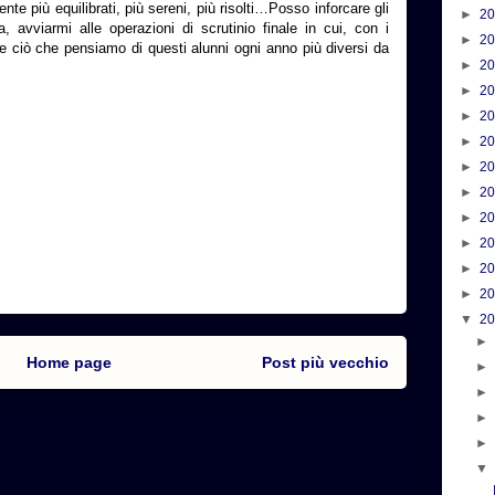
e più equilibrati, più sereni, più risolti…Posso inforcare gli
►
2
za, avviarmi alle operazioni di scrutinio finale in cui, con i
►
2
 ciò che pensiamo di questi alunni ogni anno più diversi da
►
2
►
2
►
2
►
2
►
2
►
2
►
2
►
2
►
2
►
2
▼
2
Home page
Post più vecchio