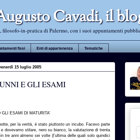
Augusto Cavadi, il blo
 filosofo-in-pratica di Palermo, con i suoi appuntamenti pubblici i
ntamenti fissi
Enti di appartenenza
Tematiche
venerdì 15 luglio 2005
UNNI E GLI ESAMI
GLI ESAMI DI MATURITA’
tte, per la verità, è stato piuttosto un incubo. Facevo parte
e dovevamo stilare, nero su bianco, la valutazione di trenta
n tre anni almeno sei volte (l’ultima delle quali solo quindici