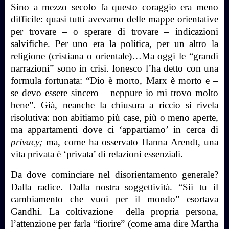
Sino a mezzo secolo fa questo coraggio era meno
difficile: quasi tutti avevamo delle mappe orientative
per trovare – o sperare di trovare – indicazioni
salvifiche. Per uno era la politica, per un altro la
religione (cristiana o orientale)…Ma oggi le “grandi
narrazioni” sono in crisi. Ionesco l’ha detto con una
formula fortunata: “Dio è morto, Marx è morto e –
se devo essere sincero – neppure io mi trovo molto
bene”. Già, neanche la chiusura a riccio si rivela
risolutiva: non abitiamo più case, più o meno aperte,
ma appartamenti dove ci ‘appartiamo’ in cerca di
privacy;
ma, come ha osservato Hanna Arendt, una
vita privata è ‘privata’ di relazioni essenziali.
Da dove cominciare nel disorientamento generale?
Dalla radice. Dalla nostra soggettività. “Sii tu il
cambiamento che vuoi per il mondo” esortava
Gandhi. La coltivazione
della propria persona,
l’attenzione per farla “fiorire” (come ama dire Martha