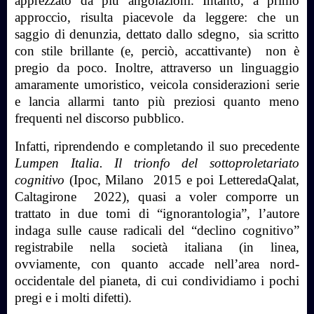
apprezzato da più angolazioni. Intanto, a primo
approccio, risulta piacevole da leggere: che un
saggio di denunzia, dettato dallo sdegno,
sia scritto
con stile brillante (e, perciò, accattivante)
non è
pregio da poco. Inoltre, attraverso un linguaggio
amaramente umoristico, veicola considerazioni serie
e lancia allarmi tanto più preziosi quanto meno
frequenti nel discorso pubblico.
Infatti, riprendendo e completando il suo precedente
Lumpen Italia. Il trionfo del sottoproletariato
cognitivo
(Ipoc, Milano
2015 e poi LetteredaQalat,
Caltagirone
2022), quasi a voler comporre un
trattato in due tomi di “ignorantologia”, l’autore
indaga sulle cause radicali del “declino cognitivo”
registrabile nella società italiana (in linea,
ovviamente, con quanto accade nell’area nord-
occidentale del pianeta, di cui condividiamo i pochi
pregi e i molti difetti).