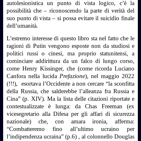
autolesionistica un punto di vista logico, c’è la
possibilità che – riconoscendo la parte di verità del
suo punto di vista – si possa evitare il suicidio finale
dell’umanità.
L’estremo interesse di questo libro sta nel fatto che le
ragioni di Putin vengono esposte non da studiosi e
politici russi o cinesi, ma proprio statunitensi, a
cominciare addirittura da un falco di lungo corso,
come Henry Kissinger, che (come ricorda Luciano
Canfora nella lucida
Prefazione
), nel maggio 2022
(!!!),
esortava l’Occidente a non cercare “la sconfitta
della Russia, che salderebbe l’alleanza fra Russia e
Cina” (p. XIV). Ma la lista delle citazioni riportate e
contestualizzate è lunga: da Chas Freeman (ex
vicesegretario alla Difesa per gli affari di sicurezza
nazionale) che, con amara ironia, afferma:
“Combatteremo fino all’ultimo ucraino per
l’indipendenza ucraina” (p.6) , al colonnello Douglas