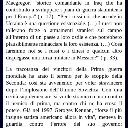
Macgregor, “storico comandante in Iraq che ha
contribuito a sviluppare i piani di guerra statunitensi
per l’Europa” (p. 17) : “Per i russi ciò che accade in
Ucraina è una questione esistenziale. (…) I russi non
tollerano forze o armamenti stranieri sul campo
all’interno di un paese a loro ostile e che potrebbero
plausibilmente minacciare la loro esistenza. (…) Cosa
faremmo noi se i russi o i cinesi o qualcun altro
dispiegasse una forza militare in Messico?” ( p. 33).
La tracotanza dei vincitori della Prima guerra
mondiale ha arato il terreno per lo scoppio della
Seconda: così sta avvenendo per voler stravincere
dopo l’implosione dell’Unione Sovietica. Con una
cecità supplementare: si vuole stravincere non contro
il nemico di prima, ma contro chi ne ha eroso il
potere. Già nel 1997 Geroges Kennan, “forse il più
insigne statista americano allora in vita”, metteva in
guardia contro l’errore del suo governo: