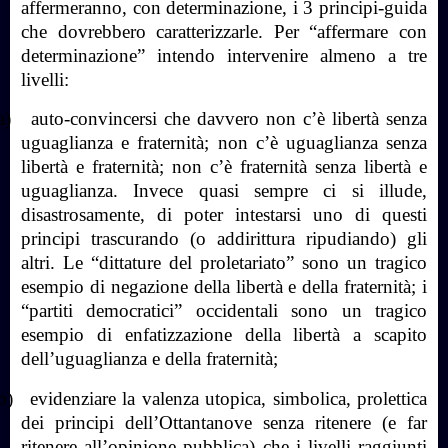
affermeranno, con determinazione, i 3 principi-guida
che dovrebbero caratterizzarle. Per “affermare con
determinazione” intendo intervenire almeno a tre
livelli:
a)
auto-convincersi che davvero non c’è libertà senza
uguaglianza e fraternità; non c’è uguaglianza senza
libertà e fraternità; non c’è fraternità senza libertà e
uguaglianza. Invece quasi sempre ci si illude,
disastrosamente, di poter intestarsi uno di questi
principi trascurando (o addirittura ripudiando) gli
altri. Le “dittature del proletariato” sono un tragico
esempio di negazione della libertà e della fraternità; i
“partiti democratici” occidentali sono un tragico
esempio di enfatizzazione della libertà a scapito
dell’uguaglianza e della fraternità;
b)
evidenziare la valenza utopica, simbolica, prolettica
dei principi dell’Ottantanove senza ritenere (e far
ritenere all’opinione pubblica) che i livelli raggiunti