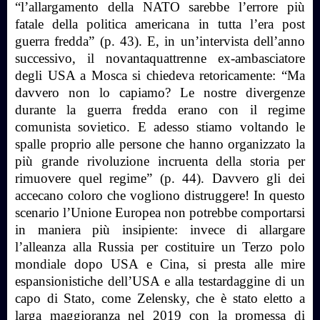
“l’allargamento della NATO sarebbe l’errore più
fatale della politica americana in tutta l’era post
guerra fredda” (p. 43). E, in un’intervista dell’anno
successivo, il novantaquattrenne ex-ambasciatore
degli USA a Mosca si chiedeva retoricamente: “Ma
davvero non lo capiamo? Le nostre divergenze
durante la guerra fredda erano con il regime
comunista sovietico. E adesso stiamo voltando le
spalle proprio alle persone che hanno organizzato la
più grande rivoluzione incruenta della storia per
rimuovere quel regime” (p. 44). Davvero gli dei
accecano coloro che vogliono distruggere! In questo
scenario l’Unione Europea non potrebbe comportarsi
in maniera più insipiente: invece di allargare
l’alleanza alla Russia per costituire un Terzo polo
mondiale dopo USA e Cina, si presta alle mire
espansionistiche dell’USA e alla testardaggine di un
capo di Stato, come Zelensky, che è stato eletto a
larga maggioranza nel 2019 con la promessa di