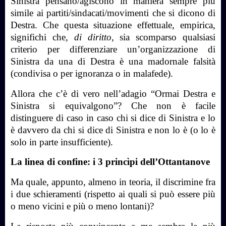
Sinistra pensano/agiscono in maniera sempre più
simile ai partiti/sindacati/movimenti che si dicono di
Destra. Che questa situazione effettuale, empirica,
significhi che,
di diritto
, sia scomparso qualsiasi
criterio per differenziare un’organizzazione di
Sinistra da una di Destra è una madornale falsità
(condivisa o per ignoranza o in malafede).
Allora che c’è di vero nell’adagio “Ormai Destra e
Sinistra si equivalgono”? Che non è facile
distinguere di caso in caso chi si dice di Sinistra e lo
è davvero da chi si dice di Sinistra e non lo è (o lo è
solo in parte insufficiente).
La linea di confine: i 3 princìpi dell’Ottantanove
Ma quale, appunto, almeno in teoria, il discrimine fra
i due schieramenti (rispetto ai quali si può essere più
o meno vicini e più o meno lontani)?