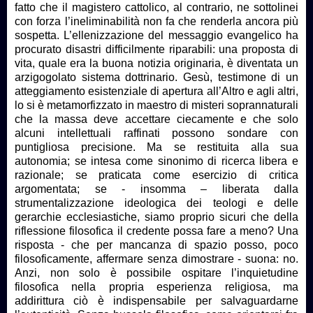
fatto che il magistero cattolico, al contrario, ne sottolinei
con forza l’ineliminabilità non fa che renderla ancora più
sospetta. L’ellenizzazione del messaggio evangelico ha
procurato disastri difficilmente riparabili: una proposta di
vita, quale era la buona notizia originaria, è diventata un
arzigogolato sistema dottrinario. Gesù, testimone di un
atteggiamento esistenziale di apertura all’Altro e agli altri,
lo si è metamorfizzato in maestro di misteri soprannaturali
che la massa deve accettare ciecamente e che solo
alcuni intellettuali raffinati possono sondare con
puntigliosa precisione. Ma se restituita alla sua
autonomia; se intesa come sinonimo di ricerca libera e
razionale; se praticata come esercizio di critica
argomentata; se - insomma – liberata dalla
strumentalizzazione ideologica dei teologi e delle
gerarchie ecclesiastiche, siamo proprio sicuri che della
riflessione filosofica il credente possa fare a meno? Una
risposta - che per mancanza di spazio posso, poco
filosoficamente, affermare senza dimostrare - suona: no.
Anzi, non solo è possibile ospitare l’inquietudine
filosofica nella propria esperienza religiosa, ma
addirittura ciò è indispensabile per salvaguardarne