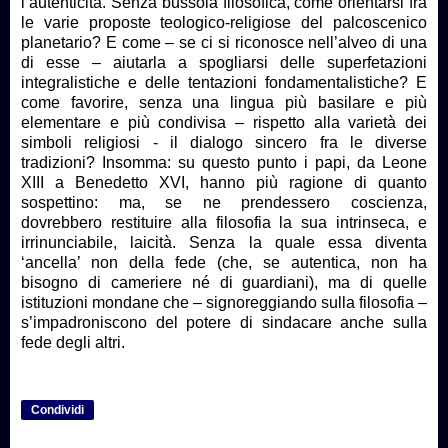
l’autenticità. Senza bussola filosofica, come orientarsi fra
le varie proposte teologico-religiose del palcoscenico
planetario? E come – se ci si riconosce nell’alveo di una
di esse – aiutarla a spogliarsi delle superfetazioni
integralistiche e delle tentazioni fondamentalistiche? E
come favorire, senza una lingua più basilare e più
elementare e più condivisa – rispetto alla varietà dei
simboli religiosi - il dialogo sincero fra le diverse
tradizioni? Insomma: su questo punto i papi, da Leone
XIII a Benedetto XVI, hanno più ragione di quanto
sospettino: ma, se ne prendessero coscienza,
dovrebbero restituire alla filosofia la sua intrinseca, e
irrinunciabile, laicità. Senza la quale essa diventa
‘ancella’ non della fede (che, se autentica, non ha
bisogno di cameriere né di guardiani), ma di quelle
istituzioni mondane che – signoreggiando sulla filosofia –
s’impadroniscono del potere di sindacare anche sulla
fede degli altri.
Condividi