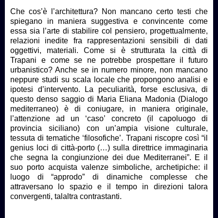
Che cos’è l’architettura? Non mancano certo testi che
spiegano in maniera suggestiva e convincente come
essa sia l’arte di stabilire col pensiero, progettualmente,
relazioni inedite fra rappresentazioni sensibili di dati
oggettivi, materiali. Come si è strutturata la città di
Trapani e come se ne potrebbe prospettare il futuro
urbanistico? Anche se in numero minore, non mancano
neppure studi su scala locale che propongono analisi e
ipotesi d’intervento. La peculiarità, forse esclusiva, di
questo denso saggio di Maria Eliana Madonia (Dialogo
mediterraneo) è di coniugare, in maniera originale,
l’attenzione ad un ‘caso’ concreto (il capoluogo di
provincia siciliano) con un’ampia visione culturale,
tessuta di tematiche ‘filosofiche’. Trapani riscopre così “il
genius loci di città-porto (…) sulla direttrice immaginaria
che segna la congiunzione dei due Mediterranei”. E il
suo porto acquista valenze simboliche, archetipiche: il
luogo di “approdo” di dinamiche complesse che
attraversano lo spazio e il tempo in direzioni talora
convergenti, talaltra contrastanti.