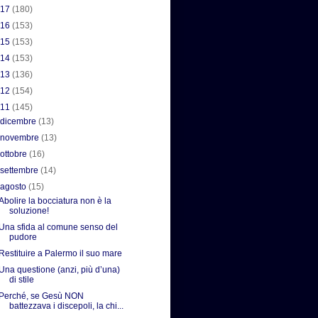
017
(180)
016
(153)
015
(153)
014
(153)
013
(136)
012
(154)
011
(145)
►
dicembre
(13)
►
novembre
(13)
►
ottobre
(16)
►
settembre
(14)
▼
agosto
(15)
Abolire la bocciatura non è la
soluzione!
Una sfida al comune senso del
pudore
Restituire a Palermo il suo mare
Una questione (anzi, più d’una)
di stile
Perché, se Gesù NON
battezzava i discepoli, la chi...