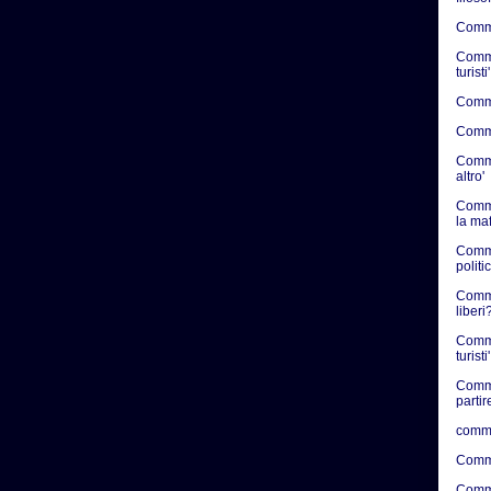
Commen
Commen
turisti'
Commen
Commen
Commen
altro'
Comme
la ma
Comme
politic
Commen
liberi?
Comme
turisti'
Comme
partir
comme
Comme
Comme