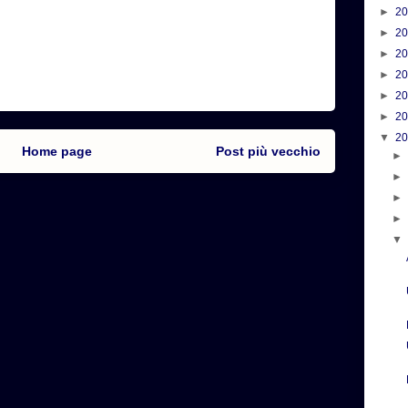
►
2
►
2
►
2
►
2
►
2
►
2
▼
2
Home page
Post più vecchio