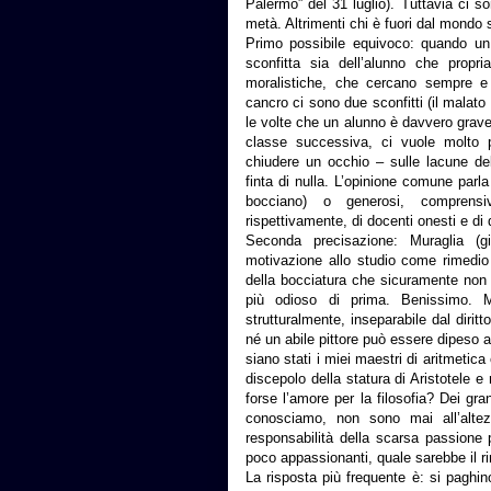
Palermo” del 31 luglio). Tuttavia ci 
metà. Altrimenti chi è fuori dal mondo
Primo possibile equivoco: quando un 
sconfitta sia dell’alunno che propri
moralistiche, che cercano sempre 
cancro ci sono due sconfitti (il malat
le volte che un alunno è davvero gra
classe successiva, ci vuole molto p
chiudere un occhio – sulle lacune de
finta di nulla. L’opinione comune parla
bocciano) o generosi, comprensiv
rispettivamente, di docenti onesti e di 
Seconda precisazione: Muraglia (g
motivazione allo studio come rimedio r
della bocciatura che sicuramente non f
più odioso di prima. Benissimo. Ma
strutturalmente, inseparabile dal diri
né un abile pittore può essere dipeso 
siano stati i miei maestri di aritmetic
discepolo della statura di Aristotele e
forse l’amore per la filosofia? Dei gra
conosciamo, non sono mai all’altez
responsabilità della scarsa passione 
poco appassionanti, quale sarebbe il r
La risposta più frequente è: si paghin