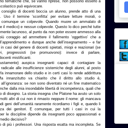
sono tematiche che, se vanno riprese, non possono esserlo a
 scolastico può equivocare.
consiglio di docenti boccia un alunno, prende atto di una
a. Uso il termine ‘sconfitta’ per evitare letture morali, o
e comunque un colpevole. Quando muore un ammalato di
o e il medico) e nessun colpevole. Questo lo dico perché tutte
vemente lacunoso, al punto da non poter essere ammesso alla
iù coraggio ad ammettere il fallimento ‘oggettivo’ che a
ll’apprendimento e dunque anche dell’insegnamento – e far
 in casi del genere di docenti spietati, miopi e reazionari (se
i, progressisti (se promuovono): invece di parlare,
docenti mistificanti.
iustamente) auspica insegnanti capaci di contagiare la
adicale alle insufficienze sistemiche degli alunni, al posto
a innamorare dello studio e in certi casi lo rende addirittura
 innanzitutto va chiarito che il diritto allo studio è,
tto all’ignoranza: se non sono diventato né un fine matematico
anche dalla mia insondabile libertà di incompetenza, quali che
a o di disegno. La storia insegna che Platone ha avuto un solo
 molti altri di cui non è rimasto neppure il nome: gli mancava
ndi geni dell’umanità raramente ricordiamo i figli e, quando li
za dei genitori. E comunque, per tutti i casi in cui la
per le discipline dipende da insegnanti poco appassionati e
imedio decisivo?
o di più i professori. Una risposta esatta ma incompleta. Se