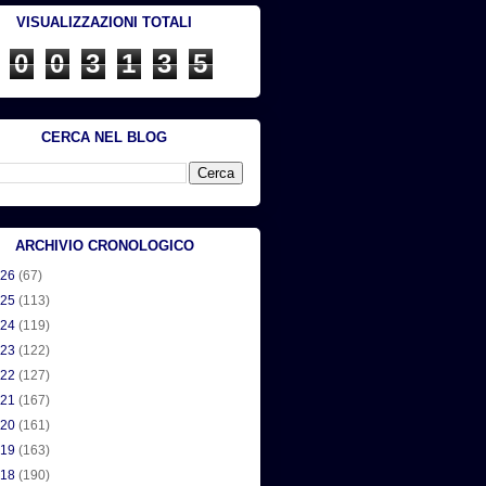
VISUALIZZAZIONI TOTALI
0
0
3
1
3
5
CERCA NEL BLOG
ARCHIVIO CRONOLOGICO
026
(67)
025
(113)
024
(119)
023
(122)
022
(127)
021
(167)
020
(161)
019
(163)
018
(190)