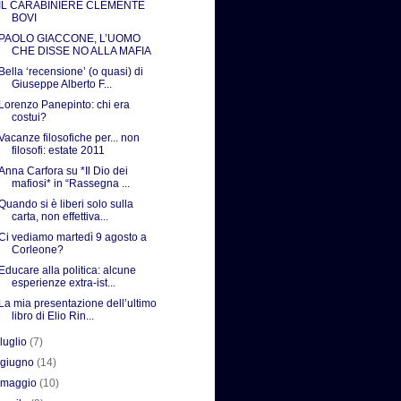
IL CARABINIERE CLEMENTE
BOVI
PAOLO GIACCONE, L’UOMO
CHE DISSE NO ALLA MAFIA
Bella ‘recensione’ (o quasi) di
Giuseppe Alberto F...
Lorenzo Panepinto: chi era
costui?
Vacanze filosofiche per... non
filosofi: estate 2011
Anna Carfora su *Il Dio dei
mafiosi* in “Rassegna ...
Quando si è liberi solo sulla
carta, non effettiva...
Ci vediamo martedì 9 agosto a
Corleone?
Educare alla politica: alcune
esperienze extra-ist...
La mia presentazione dell’ultimo
libro di Elio Rin...
►
luglio
(7)
►
giugno
(14)
►
maggio
(10)