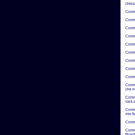
chies
Comme
Comme
Comme
Comme
Comme
Comme
Comme
Comme
Comme
Comme
che n
Comme
sarà d
Comme
mio f
Comme
Comme
filosof