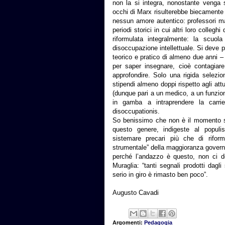
non la si integra, nonostante venga 
occhi di Marx risulterebbe biecamente ma
nessun amore autentico: professori mal
periodi storici in cui altri loro colleg
riformulata integralmente: la scuol
disoccupazione intellettuale. Si deve 
teorico e pratico di almeno due anni – d
per saper insegnare, cioè contagiare
approfondire. Solo una rigida selezio
stipendi almeno doppi rispetto agli attu
(dunque pari a un medico, a un funzion
in gamba a intraprendere la car
disoccupationis.
So benissimo che non è il momento st
questo genere, indigeste al populi
sistemare precari più che di riform
strumentale” della maggioranza governa
perché l’andazzo è questo, non ci d
Muraglia: “tanti segnali prodotti dagl
serio in giro è rimasto ben poco”.
Augusto Cavadi
Argomenti:
Pedagogia