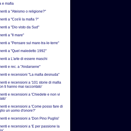
a e mafia
nti a "Ateismo o religione?"
nti a "Cos'è la mafia ?"
nti a "Dio visto da Sud"
nti a "Il mare"
nti a "Pensare sul mare-tra-le-terre"
nti a "Quel maledetto 1992"
nti a L'arte di essere maschi
nti e rec. a "Andarsene"
nti e recensioni "La mafia desnuda"
nti e recensioni a '101 storie di mafia
on ti hanno mai raccontato'
nti e recensioni a 'Chiedete e non vi
ato'
nti e recensioni a 'Come posso fare di
iglio un uomo d'onore?'
nti e recensioni a 'Don Pino Puglisi'
nti e recensioni a 'E per passione la
ia'