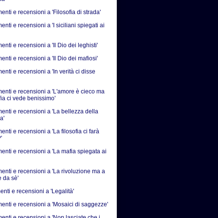
ti e recensioni a 'Filosofia di strada'
ti e recensioni a 'I siciliani spiegati ai
ti e recensioni a 'Il Dio dei leghisti'
ti e recensioni a 'Il Dio dei mafiosi'
ti e recensioni a 'In verità ci disse
nti e recensioni a 'L'amore è cieco ma
fia ci vede benissimo'
nti e recensioni a 'La bellezza della
a'
ti e recensioni a 'La filosofia ci farà
'
nti e recensioni a 'La mafia spiegata ai
nti e recensioni a 'La rivoluzione ma a
e da sè'
nti e recensioni a 'Legalità'
nti e recensioni a 'Mosaici di saggezze'
nti e recensioni a 'Non lasciate che i