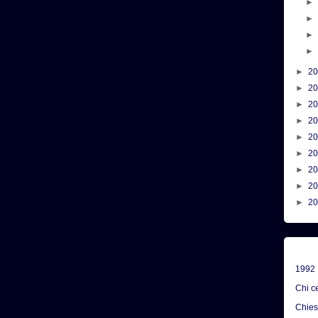
►
2
►
2
►
2
►
2
►
2
►
2
►
2
►
2
►
2
1992
Chi c
Chie