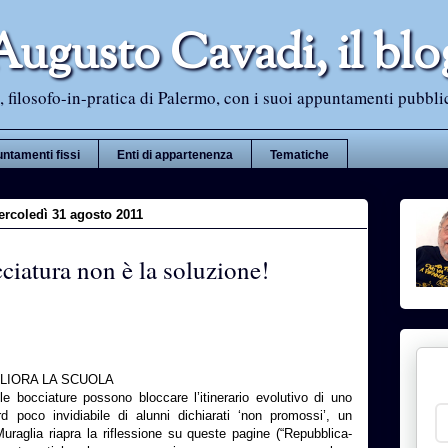
Augusto Cavadi, il blo
 filosofo-in-pratica di Palermo, con i suoi appuntamenti pubblici i
ntamenti fissi
Enti di appartenenza
Tematiche
rcoledì 31 agosto 2011
ciatura non è la soluzione!
LIORA LA SCUOLA
e bocciature possono bloccare l’itinerario evolutivo di uno
rd poco invidiabile di alunni dichiarati ‘non promossi’, un
raglia riapra la riflessione su queste pagine (“Repubblica-