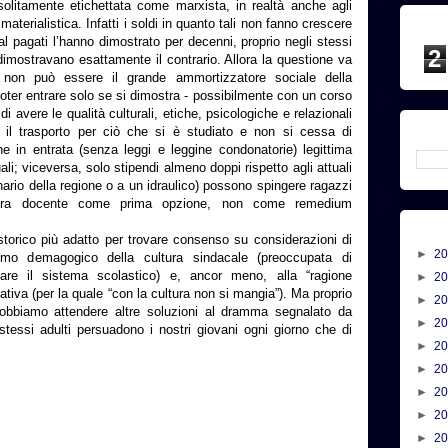
solitamente etichettata come marxista, in realtà anche agli
terialistica. Infatti i soldi in quanto tali non fanno crescere
 pagati l’hanno dimostrato per decenni, proprio negli stessi
2
hi dimostravano esattamente il contrario. Allora la questione va
a non può essere il grande ammortizzatore sociale della
poter entrare solo se si dimostra - possibilmente con un corso
i avere le qualità culturali, etiche, psicologiche e relazionali
 il trasporto per ciò che si è studiato e non si cessa di
ne in entrata (senza leggi e leggine condonatorie) legittima
ali; viceversa, solo stipendi almeno doppi rispetto agli attuali
ario della regione o a un idraulico) possono spingere ragazzi
riera docente come prima opzione, non come remedium
orico più adatto per trovare consenso su considerazioni di
►
2
smo demagogico della cultura sindacale (preoccupata di
are il sistema scolastico) e, ancor meno, alla “ragione
►
2
tiva (per la quale “con la cultura non si mangia”). Ma proprio
►
2
obbiamo attendere altre soluzioni al dramma segnalato da
►
2
i stessi adulti persuadono i nostri giovani ogni giorno che di
►
2
►
2
►
2
►
2
►
2