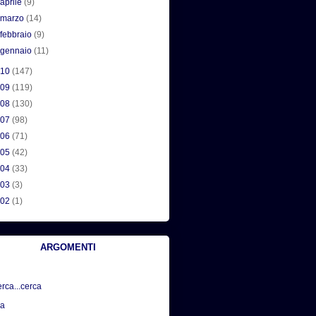
►
aprile
(9)
►
marzo
(14)
►
febbraio
(9)
►
gennaio
(11)
010
(147)
009
(119)
008
(130)
007
(98)
006
(71)
005
(42)
004
(33)
003
(3)
002
(1)
ARGOMENTI
erca...cerca
sa