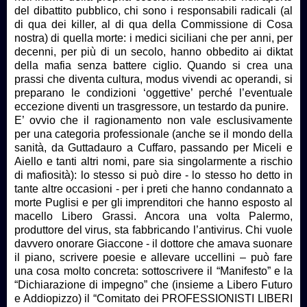
del dibattito pubblico, chi sono i responsabili radicali (al
di qua dei killer, al di qua della Commissione di Cosa
nostra) di quella morte: i medici siciliani che per anni, per
decenni, per più di un secolo, hanno obbedito ai diktat
della mafia senza battere ciglio. Quando si crea una
prassi che diventa cultura, modus vivendi ac operandi, si
preparano le condizioni ‘oggettive’ perché l’eventuale
eccezione diventi un trasgressore, un testardo da punire.
E’ ovvio che il ragionamento non vale esclusivamente
per una categoria professionale (anche se il mondo della
sanità, da Guttadauro a Cuffaro, passando per Miceli e
Aiello e tanti altri nomi, pare sia singolarmente a rischio
di mafiosità): lo stesso si può dire - lo stesso ho detto in
tante altre occasioni - per i preti che hanno condannato a
morte Puglisi e per gli imprenditori che hanno esposto al
macello Libero Grassi. Ancora una volta Palermo,
produttore del virus, sta fabbricando l’antivirus. Chi vuole
davvero onorare Giaccone - il dottore che amava suonare
il piano, scrivere poesie e allevare uccellini – può fare
una cosa molto concreta: sottoscrivere il “Manifesto” e la
“Dichiarazione di impegno” che (insieme a Libero Futuro
e Addiopizzo) il “Comitato dei PROFESSIONISTI LIBERI