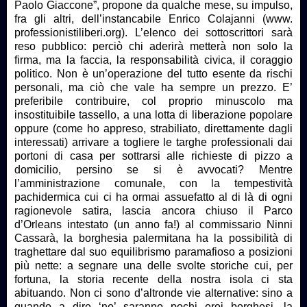
Paolo Giaccone”, propone da qualche mese, su impulso,
fra gli altri, dell’instancabile Enrico Colajanni (www.
professionistiliberi.org). L’elenco dei sottoscrittori sarà
reso pubblico: perciò chi aderirà metterà non solo la
firma, ma la faccia, la responsabilità civica, il coraggio
politico. Non è un’operazione del tutto esente da rischi
personali, ma ciò che vale ha sempre un prezzo. E’
preferibile contribuire, col proprio minuscolo ma
insostituibile tassello, a una lotta di liberazione popolare
oppure (come ho appreso, strabiliato, direttamente dagli
interessati) arrivare a togliere le targhe professionali dai
portoni di casa per sottrarsi alle richieste di pizzo a
domicilio, persino se si è avvocati? Mentre
l’amministrazione comunale, con la tempestività
pachidermica cui ci ha ormai assuefatto al di là di ogni
ragionevole satira, lascia ancora chiuso il Parco
d’Orleans intestato (un anno fa!) al commissario Ninni
Cassarà, la borghesia palermitana ha la possibilità di
traghettare dal suo equilibrismo paramafioso a posizioni
più nette: a segnare una delle svolte storiche cui, per
fortuna, la storia recente della nostra isola ci sta
abituando. Non ci sono d’altronde vie alternative: sino a
quando a dire ‘no’ saranno pochi eroi borghesi, la