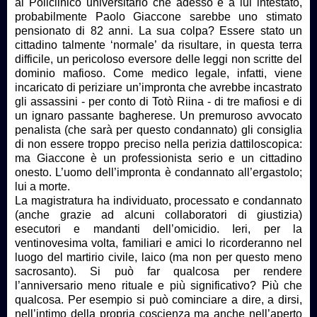
al Policlinico universitario che adesso è a lui intestato,
probabilmente Paolo Giaccone sarebbe uno stimato
pensionato di 82 anni. La sua colpa? Essere stato un
cittadino talmente ‘normale’ da risultare, in questa terra
difficile, un pericoloso eversore delle leggi non scritte del
dominio mafioso. Come medico legale, infatti, viene
incaricato di periziare un’impronta che avrebbe incastrato
gli assassini - per conto di Totò Riina - di tre mafiosi e di
un ignaro passante bagherese. Un premuroso avvocato
penalista (che sarà per questo condannato) gli consiglia
di non essere troppo preciso nella perizia dattiloscopica:
ma Giaccone è un professionista serio e un cittadino
onesto. L’uomo dell’impronta è condannato all’ergastolo;
lui a morte.
La magistratura ha individuato, processato e condannato
(anche grazie ad alcuni collaboratori di giustizia)
esecutori e mandanti dell’omicidio. Ieri, per la
ventinovesima volta, familiari e amici lo ricorderanno nel
luogo del martirio civile, laico (ma non per questo meno
sacrosanto). Si può far qualcosa per rendere
l’anniversario meno rituale e più significativo? Più che
qualcosa. Per esempio si può cominciare a dire, a dirsi,
nell’intimo della propria coscienza ma anche nell’aperto