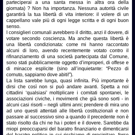
parteciperai a una santa messa in altra ora della
giornata) ? Non ha importanza. Nessuna autorità civile
garantirà la tua libertà di vita interiore: il volere di un
cappellano vale più di ogni legge scritta e di ogni buon
senso.
I consiglieri comunali avrebbero il diritto, anzi il dovere, di
votare secondo coscienza. Ma anche questa libertà è
una libertà condizionata: come mi hanno raccontato
alcuni di loro, avendo recentemente votato contro il
rifinanziamento di una società partecipata dal Comune,
sono stati pubblicamente oggetto d’improperi, di offese e
di minacce esplicite (sino all’inquietante: “Pezzo di
cornuto, sappiamo dove abiti!”).
La lista sarebbe lunga, quasi infinita. Più importante è
dirsi che così non si può andare avanti. Spetta a noi
cittadini ‘qualsiasi’ moltiplicare i comitati spontanei, le
associazioni civiche, i movimenti che già sono sorti - in
alcuni casi risorti – negli ultimi anni; prendere di mira uno
ad uno questi attentati alle libertà costituzionali e non
passare al successivo sino a quando il precedente non è
stato risolto da chi ne ha i poteri e il dovere. Sarebbe da
miopi preoccuparsi del baratro finanziario e dimenticarsi
del baratro politico in cui rischiamo di precipitare, forse