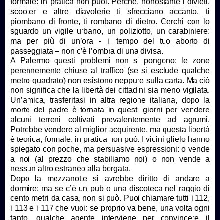
formale: in pratica non puoi. Perché, nonostante i divieti,
scooter e altre diavolerie ti sfrecciano accanto, ti
piombano di fronte, ti rombano di dietro. Cerchi con lo
sguardo un vigile urbano, un poliziotto, un carabiniere:
ma per più di un’ora - il tempo del tuo aborto di
passeggiata – non c’è l’ombra di una divisa.
A Palermo questi problemi non si pongono: le zone
perennemente chiuse al traffico (se si esclude qualche
metro quadrato) non esistono neppure sulla carta. Ma ciò
non significa che la libertà dei cittadini sia meno vigilata.
Un’amica, trasferitasi in altra regione italiana, dopo la
morte del padre è tornata in questi giorni per vendere
alcuni terreni coltivati prevalentemente ad agrumi.
Potrebbe vendere al miglior acquirente, ma questa libertà
è teorica, formale: in pratica non può. I vicini glielo hanno
spiegato con poche, ma persuasive espressioni: o vende
a noi (al prezzo che stabiliamo noi) o non vende a
nessun altro estraneo alla borgata.
Dopo la mezzanotte si avrebbe diritto di andare a
dormire: ma se c’è un pub o una discoteca nel raggio di
cento metri da casa, non si può. Puoi chiamare tutti i 112,
i 113 e i 117 che vuoi: se proprio va bene, una volta ogni
tanto, qualche agente interviene per convincere il