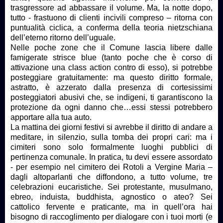
trasgressore ad abbassare il volume. Ma, la notte dopo,
tutto - frastuono di clienti incivili compreso – ritorna con
puntualità ciclica, a conferma della teoria nietzschiana
dell’eterno ritorno dell’uguale.
Nelle poche zone che il Comune lascia libere dalle
famigerate strisce blue (tanto poche che è corso di
attivazione una class action contro di esso), si potrebbe
posteggiare gratuitamente: ma questo diritto formale,
astratto, è azzerato dalla presenza di cortesissimi
posteggiatori abusivi che, se indigeni, ti garantiscono la
protezione da ogni danno che…essi stessi potrebbero
apportare alla tua auto.
La mattina dei giorni festivi si avrebbe il diritto di andare a
meditare, in silenzio, sulla tomba dei propri cari: ma i
cimiteri sono solo formalmente luoghi pubblici di
pertinenza comunale. In pratica, tu devi essere assordato
- per esempio nel cimitero dei Rotoli a Vergine Maria –
dagli altoparlanti che diffondono, a tutto volume, tre
celebrazioni eucaristiche. Sei protestante, musulmano,
ebreo, induista, buddhista, agnostico o ateo? Sei
cattolico fervente e praticante, ma in quell’ora hai
bisogno di raccoglimento per dialogare con i tuoi morti (e