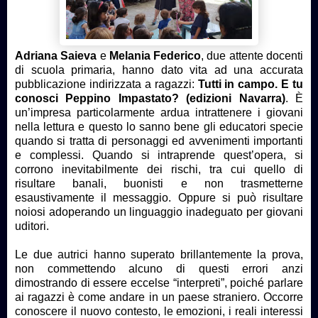
Adriana Saieva
e
Melania Federico
, due attente docenti
di scuola primaria, hanno dato vita ad una accurata
pubblicazione indirizzata a ragazzi:
Tutti in campo. E tu
conosci Peppino Impastato? (edizioni Navarra)
. È
un’impresa particolarmente ardua intrattenere i giovani
nella lettura e questo lo sanno bene gli educatori specie
quando si tratta di personaggi ed avvenimenti importanti
e complessi. Quando si intraprende quest’opera, si
corrono inevitabilmente dei rischi, tra cui quello di
risultare banali, buonisti e non trasmetterne
esaustivamente il messaggio. Oppure si può risultare
noiosi adoperando un linguaggio inadeguato per giovani
uditori.
Le due autrici hanno superato brillantemente la prova,
non commettendo alcuno di questi errori anzi
dimostrando di essere eccelse “interpreti”, poiché parlare
ai ragazzi è come andare in un paese straniero. Occorre
conoscere il nuovo contesto, le emozioni, i reali interessi