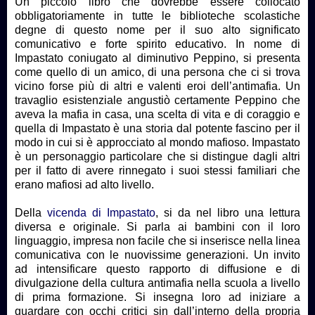
Un piccolo libro che dovrebbe essere collocato
obbligatoriamente in tutte le biblioteche scolastiche
degne di questo nome per il suo alto significato
comunicativo e forte spirito educativo. In nome di
Impastato coniugato al diminutivo Peppino, si presenta
come quello di un amico, di una persona che ci si trova
vicino forse più di altri e valenti eroi dell’antimafia. Un
travaglio esistenziale angustiò certamente Peppino che
aveva la mafia in casa, una scelta di vita e di coraggio e
quella di Impastato è una storia dal potente fascino per il
modo in cui si è approcciato al mondo mafioso. Impastato
è un personaggio particolare che si distingue dagli altri
per il fatto di avere rinnegato i suoi stessi familiari che
erano mafiosi ad alto livello.
Della
vicenda di Impastato
, si da nel libro una lettura
diversa e originale. Si parla ai bambini con il loro
linguaggio, impresa non facile che si inserisce nella linea
comunicativa con le nuovissime generazioni. Un invito
ad intensificare questo rapporto di diffusione e di
divulgazione della cultura antimafia nella scuola a livello
di prima formazione. Si insegna loro ad iniziare a
guardare con occhi critici sin dall’interno della propria