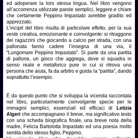
ed adoperare la loro stessa lingua. Nel libro vengono
all’accorrenza utilizzate parole semplici, leggere e chiare
che certamente Peppino Impastato avrebbe gradito ed
apprezzato.
L’incipit del libro risulta di particolare effetto, per la sua
veste creativa, emozionante e coinvolgente: si ritraggono
dei ragazzini che giocando a calcio per strada, con una
pallonata fanno cadere l’insegna di una via, il
“Lungomare Peppino Impastato”. Si parte da una partita
di pallone, un gioco che aggrega, dove si squadra in
senso reale e metaforico pure in cui si ritrova una
persona che aiuta, fa da arbitro e guida la “partita”, dando
soprattutto l’esempio.
È da questo punto che si sviluppa la vicenda raccontata
nel libro, particolarmente coinvolgente specie per le
immagini semplici, essenziali ed efficaci di
Letizia
Algeri
che accompagnano il breve, ma significativo testo
con una scheda biografica finale, una breve nota della
madre, Felicia Bartolotta Impastato ed una poesia molto
sentita dello stesso figlio, Peppino.