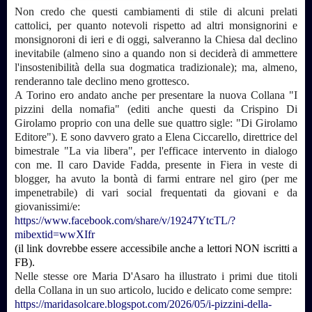
Non credo che questi cambiamenti di stile di alcuni prelati
cattolici, per quanto notevoli rispetto ad altri monsignorini e
monsignoroni di ieri e di oggi, salveranno la Chiesa dal declino
inevitabile (almeno sino a quando non si deciderà di ammettere
l'insostenibilità della sua dogmatica tradizionale); ma, almeno,
renderanno tale declino meno grottesco.
A Torino ero andato anche per presentare la nuova Collana "I
pizzini della nomafia" (editi anche questi da Crispino Di
Girolamo proprio con una delle sue quattro sigle: "Di Girolamo
Editore"). E sono davvero grato a Elena Ciccarello, direttrice del
bimestrale "La via libera", per l'efficace intervento in dialogo
con me. Il caro Davide Fadda, presente in Fiera in veste di
blogger, ha avuto la bontà di farmi entrare nel giro (per me
impenetrabile) di vari social frequentati da giovani e da
giovanissimi/e:
https://www.facebook.com/share/v/19247YtcTL/?
mibextid=wwXIfr
(il link dovrebbe essere accessibile anche a lettori NON iscritti a
FB).
Nelle stesse ore Maria D'Asaro ha illustrato i primi due titoli
della Collana in un suo articolo, lucido e delicato come sempre:
https://maridasolcare.blogspot.com/2026/05/i-pizzini-della-