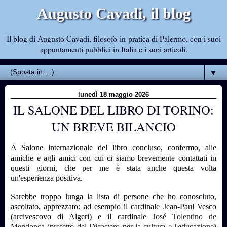
Augusto Cavadi, il blog
Il blog di Augusto Cavadi, filosofo-in-pratica di Palermo, con i suoi
appuntamenti pubblici in Italia e i suoi articoli.
▼
lunedì 18 maggio 2026
IL SALONE DEL LIBRO DI TORINO:
UN BREVE BILANCIO
A Salone internazionale del libro concluso, confermo, alle
amiche e agli amici con cui ci siamo brevemente contattati in
questi giorni, che per me è stata anche questa volta
un'esperienza positiva.
Sarebbe troppo lunga la lista di persone che ho conosciuto,
ascoltato, apprezzato: ad esempio il cardinale Jean-Paul Vesco
(arcivescovo di Algeri) e il cardinale
José Tolentino de
Mendonça
(prefetto del Dicastero per la cultura e l'educazione)