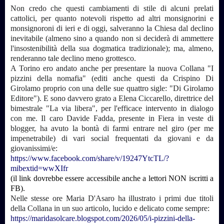
Non credo che questi cambiamenti di stile di alcuni prelati
cattolici, per quanto notevoli rispetto ad altri monsignorini e
monsignoroni di ieri e di oggi, salveranno la Chiesa dal declino
inevitabile (almeno sino a quando non si deciderà di ammettere
l'insostenibilità della sua dogmatica tradizionale); ma, almeno,
renderanno tale declino meno grottesco.
A Torino ero andato anche per presentare la nuova Collana "I
pizzini della nomafia" (editi anche questi da Crispino Di
Girolamo proprio con una delle sue quattro sigle: "Di Girolamo
Editore"). E sono davvero grato a Elena Ciccarello, direttrice del
bimestrale "La via libera", per l'efficace intervento in dialogo
con me. Il caro Davide Fadda, presente in Fiera in veste di
blogger, ha avuto la bontà di farmi entrare nel giro (per me
impenetrabile) di vari social frequentati da giovani e da
giovanissimi/e:
https://www.facebook.com/share/v/19247YtcTL/?
mibextid=wwXIfr
(il link dovrebbe essere accessibile anche a lettori NON iscritti a
FB).
Nelle stesse ore Maria D'Asaro ha illustrato i primi due titoli
della Collana in un suo articolo, lucido e delicato come sempre:
https://maridasolcare.blogspot.com/2026/05/i-pizzini-della-