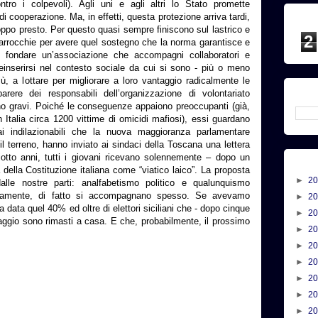
tro i colpevoli). Agli uni e agli altri lo Stato promette
i cooperazione. Ma, in effetti, questa protezione arriva tardi,
oppo presto. Per questo quasi sempre finiscono sul lastrico e
2
 parrocchie per avere quel sostegno che la norma garantisce e
i fondare un’associazione che accompagni collaboratori e
a reinserirsi nel contesto sociale da cui si sono - più o meno
ù, a lottare per migliorare a loro vantaggio radicalmente le
arere dei responsabili dell’organizzazione di volontariato
sono gravi. Poiché le conseguenze appaiono preoccupanti (già,
n Italia circa 1200 vittime di omicidi mafiosi), essi guardano
ai indilazionabili che la nuova maggioranza parlamentare
 terreno, hanno inviato ai sindaci della Toscana una lettera
ciotto anni, tutti i giovani ricevano solennemente – dopo un
della Costituzione italiana come “viatico laico”. La proposta
►
2
lle nostre parti: analfabetismo politico e qualunquismo
ariamente, di fatto si accompagnano spesso. Se avevamo
►
2
a data quel 40% ed oltre di elettori siciliani che - dopo cinque
►
2
aggio sono rimasti a casa. E che, probabilmente, il prossimo
►
2
►
2
►
2
►
2
►
2
►
2