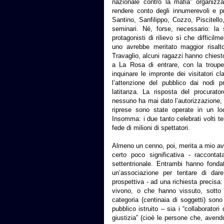
nazionale contro la mafia” organizzat
rendere conto degli innumerevoli e pres
Santino, Sanfilippo, Cozzo, Piscitell
seminari. Né, forse, necessario: l
protagonisti di rilievo sì che diffici
uno avrebbe meritato maggior risalt
Travaglio, alcuni ragazzi hanno chie
a La Rosa di entrare, con la troupe
inquinare le impronte dei visitatori clan
l’attenzione del pubblico dai nodi pr
latitanza. La risposta del procurat
nessuno ha mai dato l’autorizzazione, lu
riprese sono state operate in un 
Insomma: i due tanto celebrati volti t
fede di milioni di spettatori.
Almeno un cenno, poi, merita a mio a
certo poco significativa - racconta
settentrionale. Entrambi hanno fonda
un’associazione per tentare di dare
prospettiva - ad una richiesta precisa
vivono, o che hanno vissuto, sotto 
categoria (centinaia di soggetti) sono
pubblico istruito – sia i “collaboratori 
giustizia” (cioè le persone che, avend