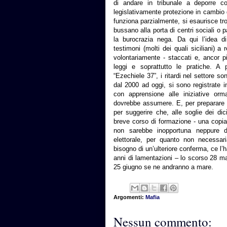
di andare in tribunale a deporre con
legislativamente protezione in cambio d
funziona parzialmente, si esaurisce tr
bussano alla porta di centri sociali o
la burocrazia nega. Da qui l’idea d
testimoni (molti dei quali siciliani) 
volontariamente - staccati e, ancor pi
leggi e soprattutto le pratiche. A p
“Ezechiele 37”, i ritardi nel settore 
dal 2000 ad oggi, si sono registrate i
con apprensione alle iniziative orm
dovrebbe assumere. E, per preparare il
per suggerire che, alle soglie dei di
breve corso di formazione - una copia 
non sarebbe inopportuna neppure da
elettorale, per quanto non necess
bisogno di un’ulteriore conferma, ce l’h
anni di lamentazioni – lo scorso 28 m
25 giugno se ne andranno a mare.
Argomenti:
Mafia
Nessun commento: