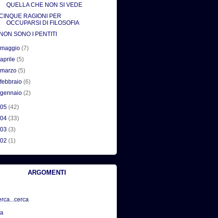
QUELLA CHE NON SI VEDE
CINQUE RAGIONI PER
OCCUPARSI DI FILOSOFIA
NON SONO I PENTITI
►
maggio
(7)
►
aprile
(5)
►
marzo
(5)
►
febbraio
(6)
►
gennaio
(2)
005
(42)
004
(33)
003
(3)
002
(1)
ARGOMENTI
erca...cerca
sa