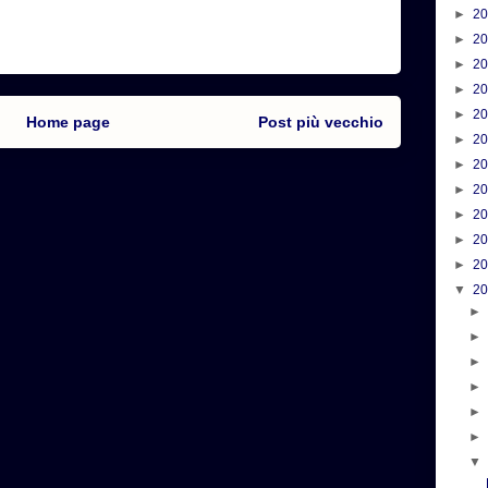
►
2
►
2
►
2
►
2
►
2
Home page
Post più vecchio
►
2
►
2
►
2
►
2
►
2
►
2
▼
2