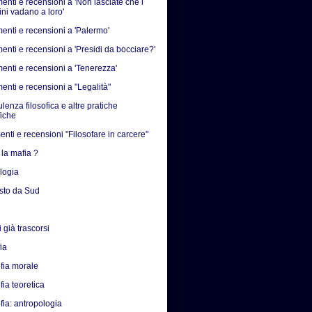
nti e recensioni a 'Non lasciate che i
ni vadano a loro'
nti e recensioni a 'Palermo'
nti e recensioni a 'Presidi da bocciare?'
nti e recensioni a 'Tenerezza'
nti e recensioni a "Legalità"
enza filosofica e altre pratiche
fiche
nti e recensioni "Filosofare in carcere"
 la mafia ?
ologia
isto da Sud
 già trascorsi
fia
ofia morale
fia teoretica
fia: antropologia