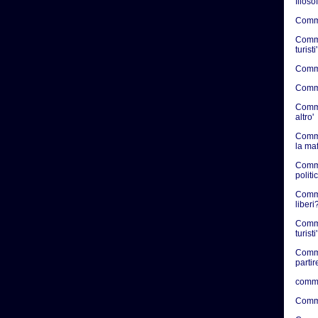
filosof
Commen
Commen
turisti'
Commen
Commen
Commen
altro'
Comme
la ma
Comme
politic
Commen
liberi?
Comme
turisti'
Comme
partir
comme
Comme