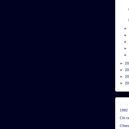
►
2
►
2
►
2
►
2
1992
Chi c
Chie