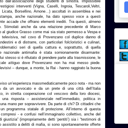
o dall’associazione degli studenti di sinistra. Impossibile
tigiosi interventi (Vigna, Caselli, Ingroia, Tescaroli,Veltri,
o, Licata, Borsellino, Arnone…) ascoltati in assemblea e nei
a stampa, anche nazionale, ha dato spesso voce a questi
lmente accade che offrano elementi inediti. Tra questi, almeno
o. Stimolati anche da una relazione precedente di Marco
sto al giudice Grasso come mai sia stato permesso a Vespa e
 televisiva, nel covo di Provenzano col duplice danno di
destini e di distrarre, con particolari folcloristici e culinari,
oblematici seri di quella cattura e, soprattutto, di quella
ore nazionale antimafia è stata sornionamente disarmante:
i stesso si è rifiutato di prendere parte alla trasmissione, le
locale attiguo dove Provenzano non ha mai messo piede.
elevisivi – dunque, a monte, la Rai - hanno raggirato la buona
vviso un’esperienza massmediaticamente poco nota - ma non
ta da un avvocato e da un prete di una città dell’Italia
to, in stretta cooperazione col vescovo della loro diocesi,
 una risposta – assistenziale nell’immediato, politica in
: una mano per sopravvivere. Da parte di chi? Di cittadini che
un programma statale di protezione. All’interno di questa
 compresi - e confusi nell’immaginario collettivo, anche del
di giustizia” (impropriamente detti ‘pentiti’) sia i “testimoni di
o assistito a delitti di mafia, si sono spontaneamente offerte