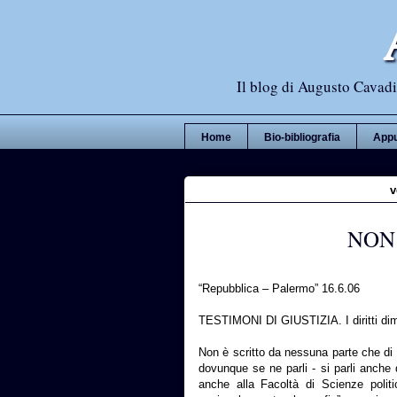
Il blog di Augusto Cavadi,
Home
Bio-bibliografia
Appu
v
NON 
“Repubblica – Palermo” 16.6.06
TESTIMONI DI GIUSTIZIA. I diritti dim
Non è scritto da nessuna parte che di m
dovunque se ne parli - si parli anche d
anche alla Facoltà di Scienze politi