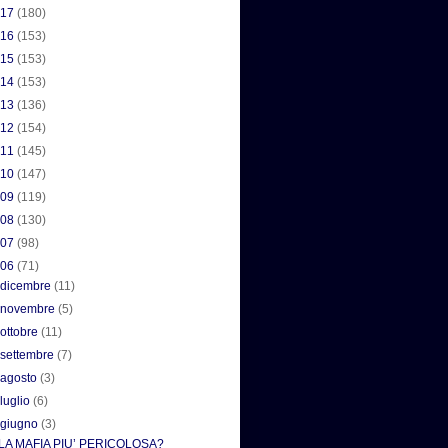
017
(180)
016
(153)
015
(153)
014
(153)
013
(136)
012
(154)
011
(145)
010
(147)
009
(119)
008
(130)
007
(98)
006
(71)
►
dicembre
(11)
►
novembre
(5)
►
ottobre
(11)
►
settembre
(7)
►
agosto
(3)
►
luglio
(6)
▼
giugno
(3)
LA MAFIA PIU’ PERICOLOSA?