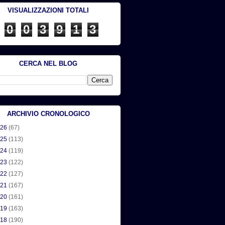
VISUALIZZAZIONI TOTALI
0
0
3
9
1
3
CERCA NEL BLOG
ARCHIVIO CRONOLOGICO
026
(67)
025
(113)
024
(119)
023
(122)
022
(127)
021
(167)
020
(161)
019
(163)
018
(190)