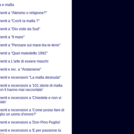
a e mafia
nti a "Ateismo o religione?"
nti a "Cos'è la mafia ?"
nti a "Dio visto da Sud"
nti a "Il mare"
nti a "Pensare sul mare-tra-le-terre"
nti a "Quel maledetto 1992"
nti a L'arte di essere maschi
nti e rec. a "Andarsene"
nti e recensioni "La mafia desnuda"
nti e recensioni a '101 storie di mafia
on ti hanno mai raccontato'
nti e recensioni a 'Chiedete e non vi
ato'
nti e recensioni a 'Come posso fare di
iglio un uomo d'onore?'
nti e recensioni a 'Don Pino Puglisi'
nti e recensioni a 'E per passione la