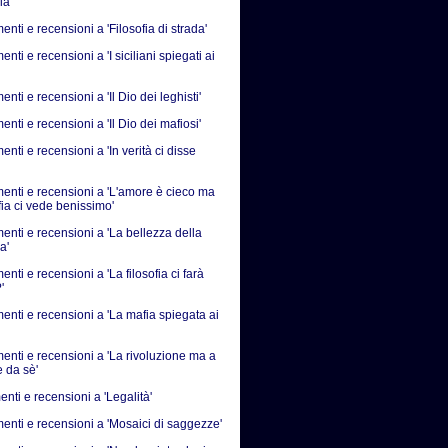
ia'
ti e recensioni a 'Filosofia di strada'
ti e recensioni a 'I siciliani spiegati ai
ti e recensioni a 'Il Dio dei leghisti'
ti e recensioni a 'Il Dio dei mafiosi'
ti e recensioni a 'In verità ci disse
nti e recensioni a 'L'amore è cieco ma
fia ci vede benissimo'
nti e recensioni a 'La bellezza della
a'
ti e recensioni a 'La filosofia ci farà
'
nti e recensioni a 'La mafia spiegata ai
nti e recensioni a 'La rivoluzione ma a
e da sè'
nti e recensioni a 'Legalità'
nti e recensioni a 'Mosaici di saggezze'