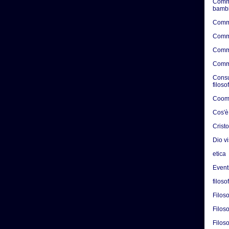
Comme
bambi
Comme
Comme
Comme
Comme
Consul
filoso
Coome
Cos'è
Crist
Dio v
etica
Eventi
filoso
Filos
Filoso
Filoso