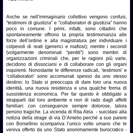
Anche se nell’immaginario collettivo vengono confusi,
“testimoni di giustizia” e “collaboratori di giustizia” hanno
poco in comune. I primi, infatti, sono cittadini che
spontaneamente offrono la propria testimonianza alle
forze dell’ordine e alla magistratura per individuare i
colpevoli di reati (generici e mafiosi); mentre i secondi
(volgarmente denominati “pentiti”) sono membri di
organizzazioni criminali che, per le ragioni più varie,
decidono di dissociarsi e di collaborare con gli organi
inquirenti. Nonostante le differenze radicali, ‘testimoni’ e
‘collaboratori’ sono accomunati spesso da uno stesso
destino: lo Stato si preoccupa di dare loro una nuova
identità, una nuova residenza e una qualche forma di
sussistenza economica. Per far questo è obbligato a
strapparli dal loro ambiente e non di rado dagli affetti
familiari: con conseguenze sempre dolorose, talora
persino tragiche. La vicenda di Rita Atria - suicidasi alla
notizia della strage di via D’Amelio perché a suo parere
con Borsellino scompariva l’unico volto umano che le
veniva offerto da uno Stato anonimamente burocratico -