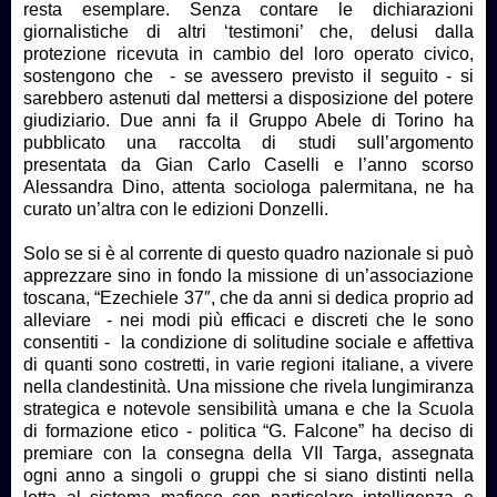
resta esemplare. Senza contare le dichiarazioni
giornalistiche di altri ‘testimoni’ che, delusi dalla
protezione ricevuta in cambio del loro operato civico,
sostengono che - se avessero previsto il seguito - si
sarebbero astenuti dal mettersi a disposizione del potere
giudiziario. Due anni fa il Gruppo Abele di Torino ha
pubblicato una raccolta di studi sull’argomento
presentata da Gian Carlo Caselli e l’anno scorso
Alessandra Dino, attenta sociologa palermitana, ne ha
curato un’altra con le edizioni Donzelli.
Solo se si è al corrente di questo quadro nazionale si può
apprezzare sino in fondo la missione di un’associazione
toscana, “Ezechiele 37″, che da anni si dedica proprio ad
alleviare - nei modi più efficaci e discreti che le sono
consentiti - la condizione di solitudine sociale e affettiva
di quanti sono costretti, in varie regioni italiane, a vivere
nella clandestinità. Una missione che rivela lungimiranza
strategica e notevole sensibilità umana e che la Scuola
di formazione etico - politica “G. Falcone” ha deciso di
premiare con la consegna della VII Targa, assegnata
ogni anno a singoli o gruppi che si siano distinti nella