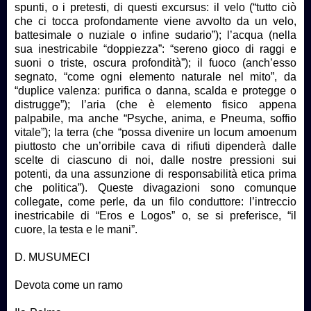
spunti, o i pretesti, di questi excursus: il velo (“tutto ciò
che ci tocca profondamente viene avvolto da un velo,
battesimale o nuziale o infine sudario”); l’acqua (nella
sua inestricabile “doppiezza”: “sereno gioco di raggi e
suoni o triste, oscura profondità”); il fuoco (anch’esso
segnato, “come ogni elemento naturale nel mito”, da
“duplice valenza: purifica o danna, scalda e protegge o
distrugge”); l’aria (che è elemento fisico appena
palpabile, ma anche “Psyche, anima, e Pneuma, soffio
vitale”); la terra (che “possa divenire un locum amoenum
piuttosto che un’orribile cava di rifiuti dipenderà dalle
scelte di ciascuno di noi, dalle nostre pressioni sui
potenti, da una assunzione di responsabilità etica prima
che politica”). Queste divagazioni sono comunque
collegate, come perle, da un filo conduttore: l’intreccio
inestricabile di “Eros e Logos” o, se si preferisce, “il
cuore, la testa e le mani”.
D. MUSUMECI
Devota come un ramo