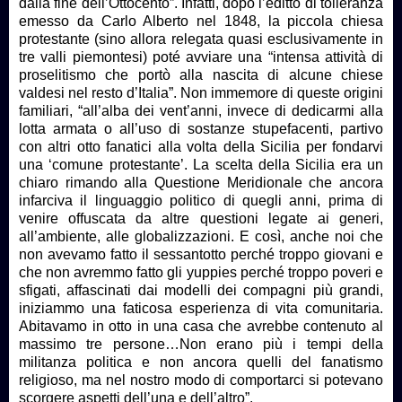
dalla fine dell’Ottocento”. Infatti, dopo l’editto di tolleranza
emesso da Carlo Alberto nel 1848, la piccola chiesa
protestante (sino allora relegata quasi esclusivamente in
tre valli piemontesi) poté avviare una “intensa attività di
proselitismo che portò alla nascita di alcune chiese
valdesi nel resto d’Italia”. Non immemore di queste origini
familiari, “all’alba dei vent’anni, invece di dedicarmi alla
lotta armata o all’uso di sostanze stupefacenti, partivo
con altri otto fanatici alla volta della Sicilia per fondarvi
una ‘comune protestante’. La scelta della Sicilia era un
chiaro rimando alla Questione Meridionale che ancora
infarciva il linguaggio politico di quegli anni, prima di
venire offuscata da altre questioni legate ai generi,
all’ambiente, alle globalizzazioni. E così, anche noi che
non avevamo fatto il sessantotto perché troppo giovani e
che non avremmo fatto gli yuppies perché troppo poveri e
sfigati, affascinati dai modelli dei compagni più grandi,
iniziammo una faticosa esperienza di vita comunitaria.
Abitavamo in otto in una casa che avrebbe contenuto al
massimo tre persone…Non erano più i tempi della
militanza politica e non ancora quelli del fanatismo
religioso, ma nel nostro modo di comportarci si potevano
scorgere aspetti dell’una e dell’altro”.