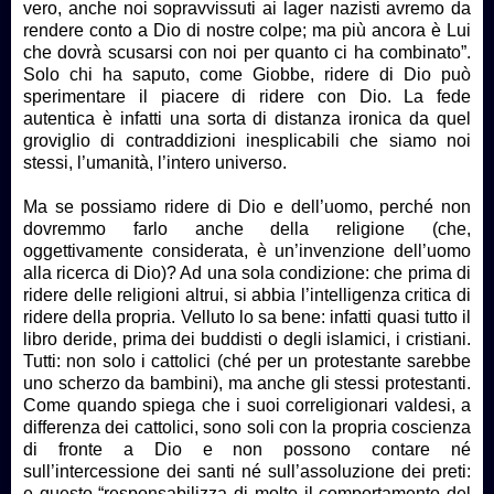
vero, anche noi sopravvissuti ai lager nazisti avremo da
rendere conto a Dio di nostre colpe; ma più ancora è Lui
che dovrà scusarsi con noi per quanto ci ha combinato”.
Solo chi ha saputo, come Giobbe, ridere di Dio può
sperimentare il piacere di ridere con Dio. La fede
autentica è infatti una sorta di distanza ironica da quel
groviglio di contraddizioni inesplicabili che siamo noi
stessi, l’umanità, l’intero universo.
Ma se possiamo ridere di Dio e dell’uomo, perché non
dovremmo farlo anche della religione (che,
oggettivamente considerata, è un’invenzione dell’uomo
alla ricerca di Dio)? Ad una sola condizione: che prima di
ridere delle religioni altrui, si abbia l’intelligenza critica di
ridere della propria. Velluto lo sa bene: infatti quasi tutto il
libro deride, prima dei buddisti o degli islamici, i cristiani.
Tutti: non solo i cattolici (ché per un protestante sarebbe
uno scherzo da bambini), ma anche gli stessi protestanti.
Come quando spiega che i suoi correligionari valdesi, a
differenza dei cattolici, sono soli con la propria coscienza
di fronte a Dio e non possono contare né
sull’intercessione dei santi né sull’assoluzione dei preti:
e questo “responsabilizza di molto il comportamento del