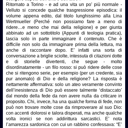
Ritornato a Torino - e ad una vita un po’ più normale -
Velluto si concede qualche trasgressione episodica: il
volume appena edito, dal titolo lunghissimo alla Lina
Wertmueller (Perché non possiamo fare a meno di
ridere…e meno che mai della religione) e per giunta
abbinato ad un sottotitolo (Appunti di teologia pratica),
lascia solo in parte immaginare il contenuto. Che è
difficile non solo da immaginare prima della lettura, ma
anche di raccontare dopo. E’ infatti una sorta di
conversazione a briglie sciolte, intessuta di citazioni dotte
e di storielle divertenti, che segue - molto
disordinatamente - un filo rosso: si può ridere delle cose
che si ritengono serie, per esempio (per un credente, sia
pur anomalo) di Dio e della religione? La risposta è
nettamente affermativa: solo un ateo veramente convinto
dell’inesistenza di Dio può essere talmente ‘distaccato’
dal mondo della fede da non avere nulla da criticare in
proposito. Chi, invece, ha una qualche forma di fede, non
può non trovare molte cose da rimproverare al suo Dio:
con accenti dolorosi e talora disperati, ma anche qualche
volta ironici se non addirittura sarcastici. E’ nota
l’amarezza sardonica con cui un rabbino confessava: “E’