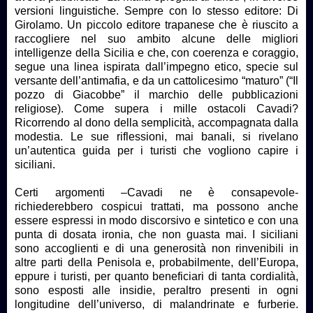
versioni linguistiche. Sempre con lo stesso editore: Di
Girolamo. Un piccolo editore trapanese che è riuscito a
raccogliere nel suo ambito alcune delle migliori
intelligenze della Sicilia e che, con coerenza e coraggio,
segue una linea ispirata dall’impegno etico, specie sul
versante dell’antimafia, e da un cattolicesimo “maturo” (“Il
pozzo di Giacobbe” il marchio delle pubblicazioni
religiose). Come supera i mille ostacoli Cavadi?
Ricorrendo al dono della semplicità, accompagnata dalla
modestia. Le sue riflessioni, mai banali, si rivelano
un’autentica guida per i turisti che vogliono capire i
siciliani.
Certi argomenti –Cavadi ne è consapevole-
richiederebbero cospicui trattati, ma possono anche
essere espressi in modo discorsivo e sintetico e con una
punta di dosata ironia, che non guasta mai. I siciliani
sono accoglienti e di una generosità non rinvenibili in
altre parti della Penisola e, probabilmente, dell’Europa,
eppure i turisti, per quanto beneficiari di tanta cordialità,
sono esposti alle insidie, peraltro presenti in ogni
longitudine dell’universo, di malandrinate e furberie.