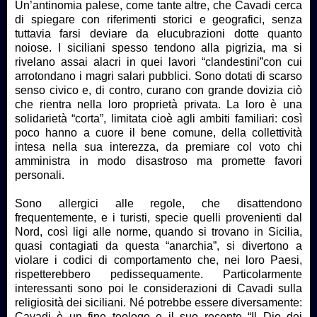
Un’antinomia palese, come tante altre, che Cavadi cerca
di spiegare con riferimenti storici e geografici, senza
tuttavia farsi deviare da elucubrazioni dotte quanto
noiose. I siciliani spesso tendono alla pigrizia, ma si
rivelano assai alacri in quei lavori “clandestini”con cui
arrotondano i magri salari pubblici. Sono dotati di scarso
senso civico e, di contro, curano con grande dovizia ciò
che rientra nella loro proprietà privata. La loro è una
solidarietà “corta”, limitata cioè agli ambiti familiari: così
poco hanno a cuore il bene comune, della collettività
intesa nella sua interezza, da premiare col voto chi
amministra in modo disastroso ma promette favori
personali.
Sono allergici alle regole, che disattendono
frequentemente, e i turisti, specie quelli provenienti dal
Nord, così ligi alle norme, quando si trovano in Sicilia,
quasi contagiati da questa “anarchia”, si divertono a
violare i codici di comportamento che, nei loro Paesi,
rispetterebbero pedissequamente. Particolarmente
interessanti sono poi le considerazioni di Cavadi sulla
religiosità dei siciliani. Né potrebbe essere diversamente:
Cavadi è un fine teologo e il suo recente “Il Dio dei