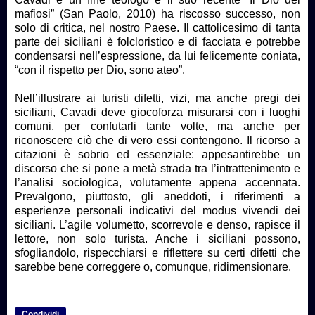
mafiosi” (San Paolo, 2010) ha riscosso successo, non
solo di critica, nel nostro Paese. Il cattolicesimo di tanta
parte dei siciliani è folcloristico e di facciata e potrebbe
condensarsi nell’espressione, da lui felicemente coniata,
“con il rispetto per Dio, sono ateo”.
Nell’illustrare ai turisti difetti, vizi, ma anche pregi dei
siciliani, Cavadi deve giocoforza misurarsi con i luoghi
comuni, per confutarli tante volte, ma anche per
riconoscere ciò che di vero essi contengono. Il ricorso a
citazioni è sobrio ed essenziale: appesantirebbe un
discorso che si pone a metà strada tra l’intrattenimento e
l’analisi sociologica, volutamente appena accennata.
Prevalgono, piuttosto, gli aneddoti, i riferimenti a
esperienze personali indicativi del modus vivendi dei
siciliani. L’agile volumetto, scorrevole e denso, rapisce il
lettore, non solo turista. Anche i siciliani possono,
sfogliandolo, rispecchiarsi e riflettere su certi difetti che
sarebbe bene correggere o, comunque, ridimensionare.
Condividi