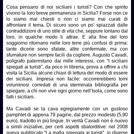
Cosa pensano di noi siciliani i turisti? Con che spirito
vivono la loro breve permanenza in Sicilia? Forse non ce
lo siamo mai chiesti o non ci siamo mai curati di
affrontare il tema. Di sicuro sono un po’ spiazzati dalle
contraddizioni di uno stile di vita che, seppure lontano dal
loro, in qualche modo li attrae. E alla fine del loro
soggiorno ritornano nelle loro terre più confusi di prima:
tante dicerie sono sfatate, altre confermate, ma con
sfumature non sempre facili da cogliere. Augusto Cavadi,
poligrafo palermitano dai mille interessi, con “I siciliani
spiegati ai turisti”, da poco in libreria, prova a offrire a chi
visita la Sicilia alcune chiavi di lettura del modo di essere
dei siciliani. Impresa non facile: occorrerebbero tomi
voluminosi corredati di una sterminata bibliografia per
spiegare, a chi non vive ogni giorno nell’Isola, come sono
fatti i siciliani.
Ma Cavadi se la cava egregiamente con un gustoso
pamphlet di appena 79 pagine, dal prezzo modesto (5,90
euro), tradotto in più lingue. In verità Cavadi non è nuovo
a simili iniziative, per certi aspetti sbalorditive: nel 2008
aveva pubblicato “La mafia spiegata ai turisti”, in diverse