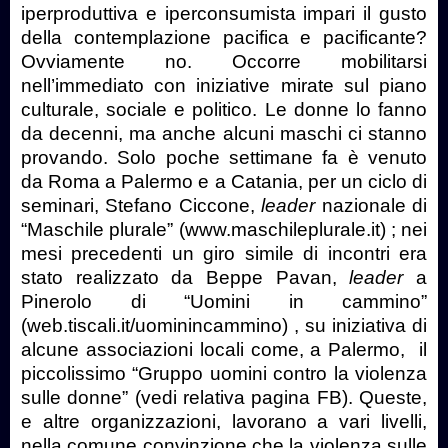
iperproduttiva e iperconsumista impari il gusto
della contemplazione pacifica e pacificante?
Ovviamente no. Occorre mobilitarsi
nell’immediato con iniziative mirate sul piano
culturale, sociale e politico. Le donne lo fanno
da decenni, ma anche alcuni maschi ci stanno
provando. Solo poche settimane fa è venuto
da Roma a Palermo e a Catania, per un ciclo di
seminari, Stefano Ciccone,
leader
nazionale di
“Maschile plurale” (www.maschileplurale.it) ; nei
mesi precedenti un giro simile di incontri era
stato realizzato da Beppe Pavan,
leader
a
Pinerolo di “Uomini in cammino”
(web.tiscali.it/uominincammino) , su iniziativa di
alcune associazioni locali come, a Palermo,
il
piccolissimo “Gruppo uomini contro la violenza
sulle donne” (vedi relativa pagina FB). Queste,
e altre organizzazioni, lavorano a vari livelli,
nella comune convinzione che la violenza sulle