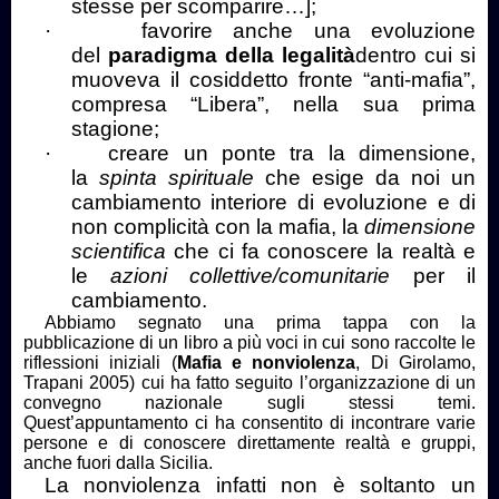
stesse per scomparire…];
·
favorire anche una evoluzione
del
paradigma della legalità
dentro cui si
muoveva il cosiddetto fronte “anti-mafia”,
compresa “Libera”, nella sua prima
stagione;
·
creare un ponte tra la dimensione,
la
spinta spirituale
che esige da noi un
cambiamento interiore di evoluzione e di
non complicità con la mafia, la
dimensione
scientifica
che ci fa conoscere la realtà e
le
azioni collettive/comunitarie
per il
cambiamento.
Abbiamo segnato una prima tappa con la
pubblicazione di un libro a più voci in cui sono raccolte le
riflessioni iniziali (
Mafia e nonviolenza
, Di Girolamo,
Trapani 2005) cui ha fatto seguito l’organizzazione di un
convegno nazionale sugli stessi temi.
Quest’appuntamento ci ha consentito di incontrare varie
persone e di conoscere direttamente realtà e gruppi,
anche fuori dalla Sicilia.
La nonviolenza infatti non è soltanto un