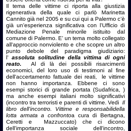
Il tema delle vittime ci riporta alla giustizia
rigenerativa della quale ci parlò Marinetta
Cannito già nel 2005 e su cui qui a Palermo c’è
già un’esperienza significativa con l’Ufficio di
Mediazione Penale minorile istituito dal
comune di Palermo. E’ un tema molto collegato
all’approccio nonviolento e che scopre un altro
punto debole del paradigma giudiziario:
l’
assoluta solitudine della vittima di ogni
reato.
Al di là dei possibili risarcimenti
economici, del loro uso di testimoni al fine
dell’accertamento fattuale dei reati, le vittime
non hanno importanza. Ebbene ci sono
esempi storici di grande portata (Sudafrica, )
ma anche esempi italiani molto significativi
(incontro tra terroristi e parenti di vittime. Vedi
Il
libro dell’incontro. Vittime e responsabilidella
lotta armata a confronto
a cura di Bertagna,
Ceretti e Mazzuccato) che ci dicono
dell’importanza sociale dell’incontro,