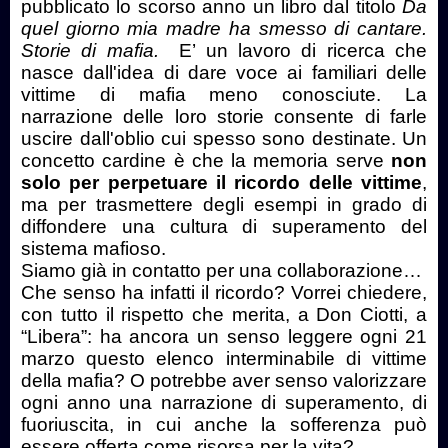
pubblicato lo scorso anno un libro dal titolo
Da
quel giorno mia madre ha smesso di cantare.
Storie di mafia.
E’ un lavoro di ricerca che
nasce dall'idea di dare voce ai familiari delle
vittime di mafia meno conosciute. La
narrazione delle loro storie consente di farle
uscire dall'oblio cui spesso sono destinate. Un
concetto cardine è che la memoria serve
non
solo per perpetuare il ricordo delle vittime
,
ma per trasmettere degli esempi in grado di
diffondere una cultura di superamento del
sistema mafioso.
Siamo già in contatto per una collaborazione…
Che senso ha infatti il ricordo? Vorrei chiedere,
con tutto il rispetto che merita, a Don Ciotti, a
“Libera”: ha ancora un senso leggere ogni 21
marzo questo elenco interminabile di vittime
della mafia? O potrebbe aver senso valorizzare
ogni anno una narrazione di superamento, di
fuoriuscita, in cui anche la sofferenza può
essere offerta come risorsa per la vita?