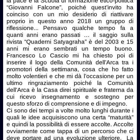
la pace e la Scuola di formazione etico-politica
“Giovanni Falcone”, poiché quest’invito ha
coinciso con un mio desiderio di riattivare
proprio in questo anno 2018 un gruppo di
riflessione... Pensavo qualche tempo fa a
quanti anni erano passati … il saggio sulla
rivista “Quaderni Satyagraha” è del 2003 e 15
anni mi erano sembrati un tempo buono.
Francesco Lo Cascio mi ha chiesto poi di
inserire il logo della Comunità dell’Arca tra i
promotori della settimana, cosa che ho fatto
molto volentieri e che mi dà l’occasione per un
ultimo ringraziamento poiché la Comunità
dell’Arca è la Casa direi spirituale e fraterna da
cui ricevo insegnamento e sostegno per
questo sforzo di comprensione e di impegno.
Ci sono dei tempi a volte molto lunghi durante i
quali le idee acquisiscono una certa “maturità”
e quindi la possibilità di essere accolte. Accolte
ovviamente come tappa di un percorso che ci
deve portare ad una evoluzione ulteriore. La