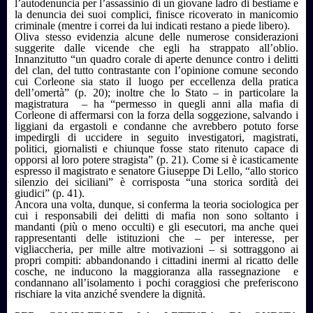
l’autodenuncia per l’assassinio di un giovane ladro di bestiame e
la denuncia dei suoi complici, finisce ricoverato in manicomio
criminale (mentre i correi da lui indicati restano a piede libero).
Oliva stesso evidenzia alcune delle numerose considerazioni
suggerite dalle vicende che egli ha strappato all’oblio.
Innanzitutto “un quadro corale di aperte denunce contro i delitti
del clan, del tutto contrastante con l’opinione comune secondo
cui Corleone sia stato il luogo per eccellenza della pratica
dell’omertà” (p. 20); inoltre che lo Stato – in particolare la
magistratura – ha “permesso in quegli anni alla mafia di
Corleone di affermarsi con la forza della soggezione, salvando i
liggiani da ergastoli e condanne che avrebbero potuto forse
impedirgli di uccidere in seguito investigatori, magistrati,
politici, giornalisti e chiunque fosse stato ritenuto capace di
opporsi al loro potere stragista” (p. 21). Come si è icasticamente
espresso il magistrato e senatore Giuseppe Di Lello, “allo storico
silenzio dei siciliani” è corrisposta “una storica sordità dei
giudici” (p. 41).
Ancora una volta, dunque, si conferma la teoria sociologica per
cui i responsabili dei delitti di mafia non sono soltanto i
mandanti (più o meno occulti) e gli esecutori, ma anche quei
rappresentanti delle istituzioni che – per interesse, per
vigliaccheria, per mille altre motivazioni – si sottraggono ai
propri compiti: abbandonando i cittadini inermi al ricatto delle
cosche, ne inducono la maggioranza alla rassegnazione e
condannano all’isolamento i pochi coraggiosi che preferiscono
rischiare la vita anziché svendere la dignità.