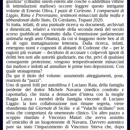
giustizia” (cittadini onesti esterni alle cosche o addirittura vittime
di intimidazioni mafiose) occorre leggere questo intrigante
volume di Ernesto Oliva,
I pazzi di Corleone. I compaesani di
Liggio, Riina e Provenzano, testimoni minacciati dalla mafia e
abbandonati dallo Stato
, Di Girolamo, Trapani 2020.
Si tratta, infatti, di una puntuale ricerca su documenti, archiviati
e dimenticati, relativi a vicende della seconda metà del secolo
scorso (pubblicati soprattutto dalla Commissione parlamentare
antimafia negli anni Ottanta), da cui si traggono storie ben al di
là di ogni immaginazione letteraria. Dalla ricerca, infatti,
emergono nomi e cognomi di abitanti di Corleone che – per le
ragioni più svariate – decidono di accusare i colpevoli ignoti di
delitti ben noti alle autorità giudiziarie, ma che, privi di qualsiasi
conseguente protezione, vengono tempestivamente minacciati
dai mafiosi e indotti ad annullare le prime loro deposizioni. Con
quale stratagemma?
Da qui il titolo del volume: assumendo atteggiamenti, pose,
reazioni da “pazzi”.
Uno di questi folli per autodifesa è Luciano Raia, della famiglia
perdente del dottor Michele Navarra (medico condotto e
capomafia), che inizia a denunciare d’intesa con la moglie
Biagia Lanza i membri della famiglia vincente di Luciano
Liggio: la loro collaborazione non rimane segreta, viene
sbandierata dal
Giornale di Sicilia
e al “Valachi siciliano” non
resta che comportarsi da smemorato clinico. Un altro pazzo a
scoppio ritardato è Vincenzo Maiuri che aveva assistito
all’omicidio di un luogotenente di Navarra. Davvero autentico
pare sia stato l’impazzimento di Vincenzo Streva che, dopo