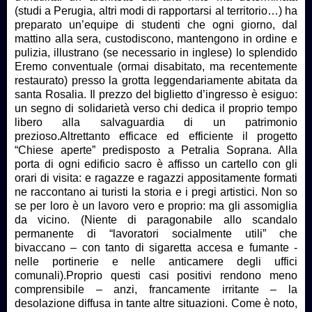
(studi a Perugia, altri modi di rapportarsi al territorio…) ha
preparato un’equipe di studenti che ogni giorno, dal
mattino alla sera, custodiscono, mantengono in ordine e
pulizia, illustrano (se necessario in inglese) lo splendido
Eremo conventuale (ormai disabitato, ma recentemente
restaurato) presso la grotta leggendariamente abitata da
santa Rosalia. Il prezzo del biglietto d’ingresso è esiguo:
un segno di solidarietà verso chi dedica il proprio tempo
libero alla salvaguardia di un patrimonio
prezioso.Altrettanto efficace ed efficiente il progetto
“Chiese aperte” predisposto a Petralia Soprana. Alla
porta di ogni edificio sacro è affisso un cartello con gli
orari di visita: e ragazze e ragazzi appositamente formati
ne raccontano ai turisti la storia e i pregi artistici. Non so
se per loro è un lavoro vero e proprio: ma gli assomiglia
da vicino. (Niente di paragonabile allo scandalo
permanente di “lavoratori socialmente utili” che
bivaccano – con tanto di sigaretta accesa e fumante -
nelle portinerie e nelle anticamere degli uffici
comunali).Proprio questi casi positivi rendono meno
comprensibile – anzi, francamente irritante – la
desolazione diffusa in tante altre situazioni. Come è noto,