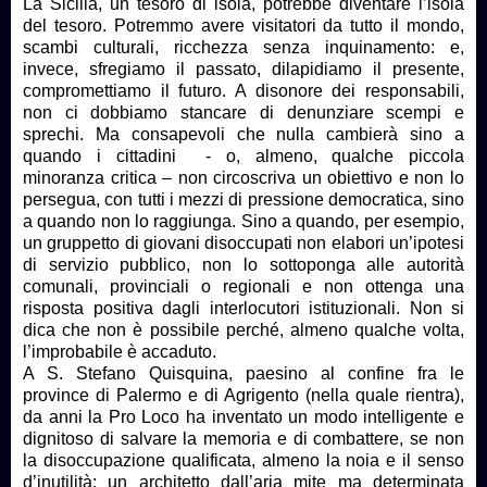
La Sicilia, un tesoro di isola, potrebbe diventare l’isola
del tesoro. Potremmo avere visitatori da tutto il mondo,
scambi culturali, ricchezza senza inquinamento: e,
invece, sfregiamo il passato, dilapidiamo il presente,
compromettiamo il futuro. A disonore dei responsabili,
non ci dobbiamo stancare di denunziare scempi e
sprechi. Ma consapevoli che nulla cambierà sino a
quando i cittadini - o, almeno, qualche piccola
minoranza critica – non circoscriva un obiettivo e non lo
persegua, con tutti i mezzi di pressione democratica, sino
a quando non lo raggiunga. Sino a quando, per esempio,
un gruppetto di giovani disoccupati non elabori un’ipotesi
di servizio pubblico, non lo sottoponga alle autorità
comunali, provinciali o regionali e non ottenga una
risposta positiva dagli interlocutori istituzionali. Non si
dica che non è possibile perché, almeno qualche volta,
l’improbabile è accaduto.
A S. Stefano Quisquina, paesino al confine fra le
province di Palermo e di Agrigento (nella quale rientra),
da anni la Pro Loco ha inventato un modo intelligente e
dignitoso di salvare la memoria e di combattere, se non
la disoccupazione qualificata, almeno la noia e il senso
d’inutilità: un architetto dall’aria mite ma determinata