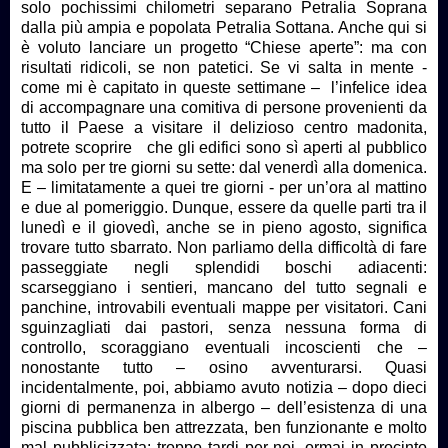
solo pochissimi chilometri separano Petralia Soprana
dalla più ampia e popolata Petralia Sottana. Anche qui si
è voluto lanciare un progetto “Chiese aperte”: ma con
risultati ridicoli, se non patetici. Se vi salta in mente -
come mi è capitato in queste settimane – l’infelice idea
di accompagnare una comitiva di persone provenienti da
tutto il Paese a visitare il delizioso centro madonita,
potrete scoprire che gli edifici sono sì aperti al pubblico
ma solo per tre giorni su sette: dal venerdì alla domenica.
E – limitatamente a quei tre giorni - per un’ora al mattino
e due al pomeriggio. Dunque, essere da quelle parti tra il
lunedì e il giovedì, anche se in pieno agosto, significa
trovare tutto sbarrato. Non parliamo della difficoltà di fare
passeggiate negli splendidi boschi adiacenti:
scarseggiano i sentieri, mancano del tutto segnali e
panchine, introvabili eventuali mappe per visitatori. Cani
sguinzagliati dai pastori, senza nessuna forma di
controllo, scoraggiano eventuali incoscienti che –
nonostante tutto – osino avventurarsi. Quasi
incidentalmente, poi, abbiamo avuto notizia – dopo dieci
giorni di permanenza in albergo – dell’esistenza di una
piscina pubblica ben attrezzata, ben funzionante e molto
mal pubblicizzata: troppo tardi per noi, ormai in procinto