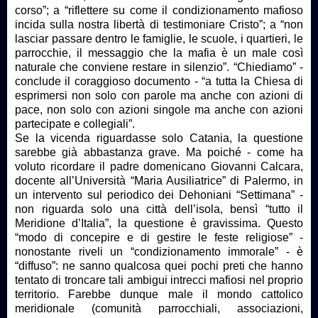
corso”; a “riflettere su come il condizionamento mafioso
incida sulla nostra libertà di testimoniare Cristo”; a “non
lasciar passare dentro le famiglie, le scuole, i quartieri, le
parrocchie, il messaggio che la mafia è un male così
naturale che conviene restare in silenzio”. “Chiediamo” -
conclude il coraggioso documento - “a tutta la Chiesa di
esprimersi non solo con parole ma anche con azioni di
pace, non solo con azioni singole ma anche con azioni
partecipate e collegiali”.
Se la vicenda riguardasse solo Catania, la questione
sarebbe già abbastanza grave. Ma poiché - come ha
voluto ricordare il padre domenicano Giovanni Calcara,
docente all’Università “Maria Ausiliatrice” di Palermo, in
un intervento sul periodico dei Dehoniani “Settimana” -
non riguarda solo una città dell’isola, bensì “tutto il
Meridione d’Italia”, la questione è gravissima. Questo
“modo di concepire e di gestire le feste religiose” -
nonostante riveli un “condizionamento immorale” - è
“diffuso”: ne sanno qualcosa quei pochi preti che hanno
tentato di troncare tali ambigui intrecci mafiosi nel proprio
territorio. Farebbe dunque male il mondo cattolico
meridionale (comunità parrocchiali, associazioni,