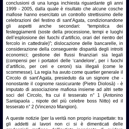
conclusioni di una lunga inchiesta riguardante gli anni
1999 - 2005, dalla quale è risultato che alcune cosche
mafiose hanno esercitato un controllo strettissimo delle
celebrazioni del festino di sant’Agata, condizionandone
gli aspetti anche secondari: “tempistica dei
festeggiamenti (soste della processione, tempi e luoghi
dell’esplosione dei fuochi d’artificio, orari del rientro del
fercolo in cattedrale)”; dislocazione delle bancarelle, in
considerazione della conseguente disparità degli introiti
economici; gestione dei flussi finanziari sia legali
(compensi per i portatori delle ‘candelore’, per i fuochi
d’artificio, per ceri e ceroni) sia illegali (come le
scommesse). La regia ha avuto come quartier generale il
Circolo di sant’Agata, presieduto da un signore che -
nonostante il cognome rassicurante (Pietro Diolosà) - è
imputato di associazione mafiosa insieme ad altri sette
soci del Circolo, fra cui il tesserato n° 1 (Antonino
Santapaola , nipote del più celebre boss Nitto) ed il
tesserato n° 2 (Vincenzo Mangion).
A queste notizie (per la verità non proprio inaspettate: tra
gli addetti ai lavori non ci si è dimenticati delle