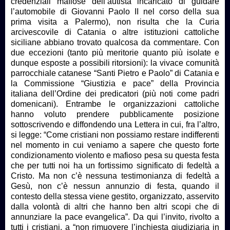
credenziali mafiose dell’autista incaricato di guidare
l’automobile di Giovanni Paolo II nel corso della sua
prima visita a Palermo), non risulta che la Curia
arcivescovile di Catania o altre istituzioni cattoliche
siciliane abbiano trovato qualcosa da commentare. Con
due eccezioni (tanto più meritorie quanto più isolate e
dunque esposte a possibili ritorsioni): la vivace comunità
parrocchiale catanese “Santi Pietro e Paolo” di Catania e
la Commissione “Giustizia e pace” della Provincia
italiana dell’Ordine dei predicatori (più noti come padri
domenicani). Entrambe le organizzazioni cattoliche
hanno voluto prendere pubblicamente posizione
sottoscrivendo e diffondendo una Lettera in cui, fra l’altro,
si legge: “Come cristiani non possiamo restare indifferenti
nel momento in cui veniamo a sapere che questo forte
condizionamento violento e mafioso pesa su questa festa
che per tutti noi ha un fortissimo significato di fedeltà a
Cristo. Ma non c’è nessuna testimonianza di fedeltà a
Gesù, non c’è nessun annunzio di festa, quando il
contesto della stessa viene gestito, organizzato, asservito
dalla volontà di altri che hanno ben altri scopi che di
annunziare la pace evangelica”. Da qui l’invito, rivolto a
tutti i cristiani, a “non rimuovere l’inchiesta giudiziaria in