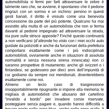
automobilista si fermi per farti attraversare le zebre è
talmente raro che, se avviene, è spontaneo che il pedone
ringrazi con un sorriso e un inchino: persino in questi
gesti banali, il diritto è vissuto come una benevola
concessione da parte del più potente. Qualcuno ha mai
assistito alla multa di un automobilista che non si ferma
davanti al pedone impegnato ad attraversare la strada,
sia pure sulle strisce apposite? Finchè questo continuerà
a non verificarsi (d’altronde ho visto con i miei occhi auto
guidate da poliziotti e anche da funzionari della prefettura
comportarsi esattamente come i più indisciplinati
automobilisti, ovviamente anche in situazioni di assoluta
normalità e senza nessuna sirena innescata) non ci
saranno prospettive di mutamento: anche gli svizzeri o i
finlandesi, se godessero per dieci anni dell’impunità di
cui godiamo da sempre noi meridionali, diventerebbero
esattamente come noi.
Almeno un terzo caso di trasgressione
insopportabilmente ripugnante si impone alla memoria: le
migliaia di automobilisti che abusano del cartellino
“invalido a bordo” per invadere corsie riservate,
posteggiare senza pagare e, quando hanno difficoltà a
trovare posto nelle zone blue, anche nelle zone gialle. Il