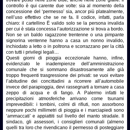
controllo è qui carente due volte: sia al momento della
concessione del ‘permesso’ sia, ancor più platealmente,
nell’uso effettivo che se ne fa. Il codice, infatti, parla
chiaro: il cartellino Ë valido solo se la persona invalida
per cui è stata concessa l’autorizzazione si trova a bordo.
Non se un baldo ragazzone trentenne o una pimpante
signorina ventenne hanno a casa un nonno invalido,
inchiodato a letto o in poltrona e scorrazzano per la città
con tutti i privilegi legali…
Questi giorni di pioggia eccezionale hanno, infine,
evidenziato le inadempienze dell’amministrazione
comunale che si sommano disastrosamente alle già
troppo frequenti trasgressione dei privati: se vuoi evitare
l’abitudine dei concittadini a ricorrere all’automobile
invece del parapioggia, devi rassegnarti a tornare a casa
zeppo di acqua e di fango. A Palermo infatti le
precipitazioni atmosferiche arrivano come tsunami
imprevedibili: i tombini, colmi di rifiuti, non assorbono
neppure pochi millimetri di pioggia e i marciapiedi sono
‘ammaccati’ e appiattiti sul livello del manto stradale. Il
sindaco, gli assessori, i consiglieri comunali (almeno
quelli tra loro che rivendicano il permesso di posteggiare