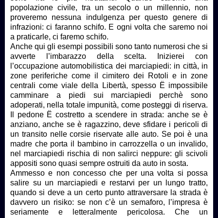
popolazione civile, tra un secolo o un millennio, non
proveremo nessuna indulgenza per questo genere di
infrazioni: ci faranno schifo. E ogni volta che saremo noi
a praticarle, ci faremo schifo.
Anche qui gli esempi possibili sono tanto numerosi che si
avverte l’imbarazzo della scelta. Inizierei con
l’occupazione automobilistica dei marciapiedi: in città, in
zone periferiche come il cimitero dei Rotoli e in zone
centrali come viale della Libertà, spesso Ë impossibile
camminare a piedi sui marciapiedi perchè sono
adoperati, nella totale impunità, come posteggi di riserva.
Il pedone Ë costretto a scendere in strada: anche se è
anziano, anche se è ragazzino, deve sfidare i pericoli di
un transito nelle corsie riservate alle auto. Se poi è una
madre che porta il bambino in carrozzella o un invalido,
nel marciapiedi rischia di non salirci neppure: gli scivoli
appositi sono quasi sempre ostruiti da auto in sosta.
Ammesso e non concesso che per una volta si possa
salire su un marciapiedi e restarvi per un lungo tratto,
quando si deve a un certo punto attraversare la strada è
davvero un risiko: se non c’è un semaforo, l’impresa è
seriamente e letteralmente pericolosa. Che un