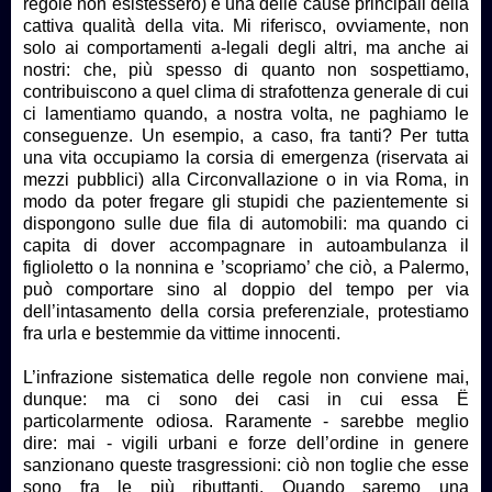
regole non esistessero) è una delle cause principali della
cattiva qualità della vita. Mi riferisco, ovviamente, non
solo ai comportamenti a-legali degli altri, ma anche ai
nostri: che, più spesso di quanto non sospettiamo,
contribuiscono a quel clima di strafottenza generale di cui
ci lamentiamo quando, a nostra volta, ne paghiamo le
conseguenze. Un esempio, a caso, fra tanti? Per tutta
una vita occupiamo la corsia di emergenza (riservata ai
mezzi pubblici) alla Circonvallazione o in via Roma, in
modo da poter fregare gli stupidi che pazientemente si
dispongono sulle due fila di automobili: ma quando ci
capita di dover accompagnare in autoambulanza il
figlioletto o la nonnina e ’scopriamo’ che ciò, a Palermo,
può comportare sino al doppio del tempo per via
dell’intasamento della corsia preferenziale, protestiamo
fra urla e bestemmie da vittime innocenti.
L’infrazione sistematica delle regole non conviene mai,
dunque: ma ci sono dei casi in cui essa Ë
particolarmente odiosa. Raramente - sarebbe meglio
dire: mai - vigili urbani e forze dell’ordine in genere
sanzionano queste trasgressioni: ciò non toglie che esse
sono fra le più ributtanti. Quando saremo una