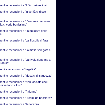
ti e recensioni a 'Il Dio dei mafiosi'
ti e recensioni a 'In verità ci disse
nti e recensioni a 'L'amore è cieco ma
fia ci vede benissimo'
nti e recensioni a 'La bellezza della
a'
ti e recensioni a 'La filosofia ci farà
'
nti e recensioni a 'La mafia spiegata ai
nti e recensioni a 'La rivoluzione ma a
e da sè'
nti e recensioni a 'Legalità'
nti e recensioni a 'Mosaici di saggezze'
nti e recensioni a 'Non lasciate che i
ni vadano a loro'
nti e recensioni a 'Palermo'
nti e recensioni a 'Presidi da bocciare?'
nti e recensioni a 'Tenerezza'