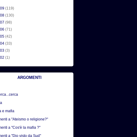
009
(119)
008
(130)
007
(98)
006
(71)
005
(42)
004
(33)
003
(3)
002
(1)
ARGOMENTI
erca...cerca
sa
a e mafia
nti a "Ateismo o religione?"
nti a "Cos'è la mafia ?"
nti a "Dio visto da Sud"