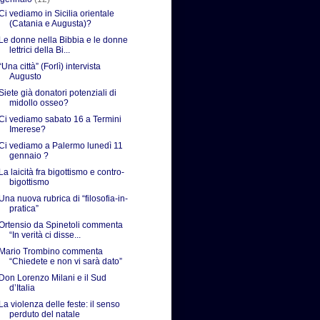
Ci vediamo in Sicilia orientale
(Catania e Augusta)?
Le donne nella Bibbia e le donne
lettrici della Bi...
“Una città” (Forlì) intervista
Augusto
Siete già donatori potenziali di
midollo osseo?
Ci vediamo sabato 16 a Termini
Imerese?
Ci vediamo a Palermo lunedì 11
gennaio ?
La laicità fra bigottismo e contro-
bigottismo
Una nuova rubrica di “filosofia-in-
pratica”
Ortensio da Spinetoli commenta
“In verità ci disse...
Mario Trombino commenta
“Chiedete e non vi sarà dato”
Don Lorenzo Milani e il Sud
d’Italia
La violenza delle feste: il senso
perduto del natale