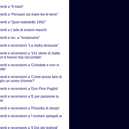
nti a "Il mare"
nti a "Pensare sul mare-tra-le-terre"
nti a "Quel maledetto 1992"
nti a L'arte di essere maschi
nti e rec. a "Andarsene"
nti e recensioni "La mafia desnuda"
nti e recensioni a '101 storie di mafia
on ti hanno mai raccontato'
nti e recensioni a 'Chiedete e non vi
ato'
nti e recensioni a 'Come posso fare di
iglio un uomo d'onore?'
nti e recensioni a 'Don Pino Puglisi'
nti e recensioni a 'E per passione la
ia'
ti e recensioni a 'Filosofia di strada'
ti e recensioni a 'I siciliani spiegati ai
ti e recensioni a 'Il Dio dei leghisti'