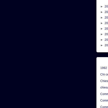
►
2
►
2
►
2
►
2
►
2
►
2
►
2
►
2
1992
Chi c
Chie
chies
Comme
Comme
Comme