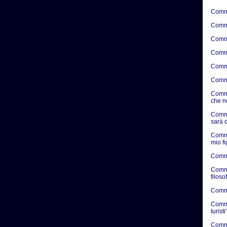
Comme
Comme
Comme
Comme
Comme
Comme
Comme
che n
Comme
sarà d
Comme
mio f
Comme
Comme
filosof
Commen
Commen
turisti'
Commen