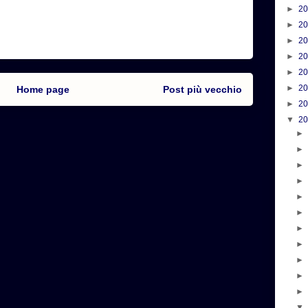
►
2
►
2
►
2
►
2
►
2
►
2
Home page
Post più vecchio
►
2
▼
2