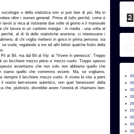
 sociologia e della statistica non si può fare di più. Ma in
2
dare oltre i numeri generali. Prima di tutto perché, come è
 lavori si reca al ristorante due volte al giorno e il manovale
e chi lavora in un cantiere mangia - in media - una volta al
perché, al di là delle statistiche anonime, ci interessano i
, almeno, di chi voglia mettersi in gioco in prima persona: sia
, se vuole, regalando a me ed altri lettori qualche frutto della
io.
il al Bil, ma dal Bil al Vip: al “Vivere in pienezza”. Troppo
ita è un bicchiere mezzo pieno e mezzo vuoto. Troppo spesso
 spesso avvertiamo che non solo non abbiamo quello che
n siamo quello che vorremmo essere. Ma, se vogliamo,
►
2
: a riempire il bicchiere mezzo vuoto. A vivere la vita a pieni
e il nostro ben-essere autentico, non quel ‘benessere’ della
►
2
ica che, piuttosto, dovrebbe avere l’onestà di chiamarsi ben-
►
2
►
2
►
2
►
2
►
2
►
2
►
2