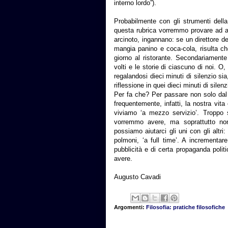
interno lordo”).
Probabilmente con gli strumenti della
questa rubrica vorremmo provare ad an
arcinoto, ingannano: se un direttore dei
mangia panino e coca-cola, risulta ch
giorno al ristorante. Secondariamente 
volti e le storie di ciascuno di noi. O
regalandosi dieci minuti di silenzio sia
riflessione in quei dieci minuti di silenz
Per fa che? Per passare non solo dal P
frequentemente, infatti, la nostra v
viviamo ‘a mezzo servizio’. Troppo
vorremmo avere, ma soprattutto no
possiamo aiutarci gli uni con gli altri
polmoni, ‘a full time’. A incrementar
pubblicità e di certa propaganda polit
avere.
Augusto Cavadi
Argomenti:
Filosofia: pratiche filosofiche