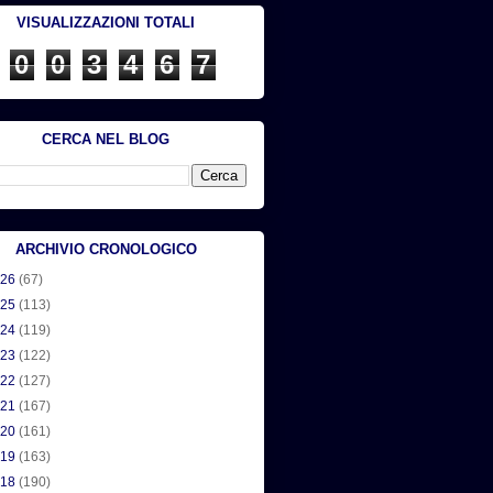
VISUALIZZAZIONI TOTALI
0
0
3
4
6
7
CERCA NEL BLOG
ARCHIVIO CRONOLOGICO
026
(67)
025
(113)
024
(119)
023
(122)
022
(127)
021
(167)
020
(161)
019
(163)
018
(190)