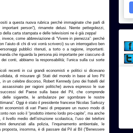
iositi a questa nuova rubrica perché immaginate che parli di
 important person”), rimarrete delusi. Niente pettegolezzi,
nto della carta stampata e delle televisioni ne è già zeppa!
, invece, come abbreviazione di “Vivere in pienezza”: perché
l’aiuto di chi di voi vorrà scriverci) su un interrogativo ben
rsonaggi pubblici ritenuti, a torto o a ragione, importanti.
manda che riguarda la persona più importante per ciascuno di
n dei conti, abbiamo la responsabilità; l’unica sulla cui sorte
coli recenti in cui grandi economisti e politici si dicevano
nsolidata, di misurare gli Stati del mondo in base al loro Pil
8, in un celebre discorso, Robert Kennedy (uno dei fratelli del
assassinato per ragioni politiche) aveva espresso le sue
i successi del Paese sulla base del Pil, che comprende
ità delle sigarette, le ambulanze per sgombrare le nostre
ettimana”. Oggi è stato il presidente francese Nicolas Sarkozy
stri economisti di vari Paesi di preparare un nuovo modo di
conto non solo il “prodotto interno lordo pro-capite”, ma anche
, il livello medio dell’istruzione scolastica, l’uso dei telefoni
imini denunziati alla polizia, l’inquinamento ambientale, le
 La proposta, insomma, è di passare dal Pil al Bil (”Benessere