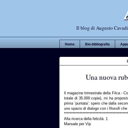
Il blog di Augusto Cavadi,
Home
Bio-bibliografia
Appu
Una nuova rubri
Il magazine trimestrale della Filca - Ci
totale di 35.000 copie), mi ha proposto d
prima ‘puntata’: spero che dalla second
uno spazio di dialogo con i filosofi ch
********************************************
Alla ricerca della felicità. 1
Manuale per Vip