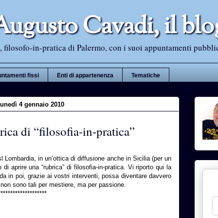
Augusto Cavadi, il blo
 filosofo-in-pratica di Palermo, con i suoi appuntamenti pubblici i
ntamenti fissi
Enti di appartenenza
Tematiche
lunedì 4 gennaio 2010
ca di “filosofia-in-pratica”
sl Lombardia, in un’ottica di diffusione anche in Sicilia (per un
i aprire una “rubrica” di filosofia-in-pratica. Vi riporto qui la
a in poi, grazie ai vostri interventi, possa diventare davvero
e non sono tali per mestiere, ma per passione.
********************