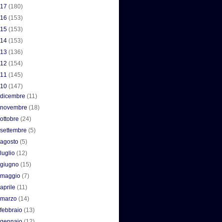
017
(180)
016
(153)
015
(153)
014
(153)
013
(136)
012
(154)
011
(145)
010
(147)
►
dicembre
(11)
►
novembre
(18)
►
ottobre
(24)
►
settembre
(5)
►
agosto
(5)
►
luglio
(12)
►
giugno
(15)
►
maggio
(7)
►
aprile
(11)
►
marzo
(14)
►
febbraio
(13)
▼
gennaio
(12)