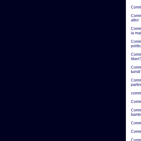
Commen
Commen
altro'
Comme
la ma
Comme
politic
Commen
liberi?
Comme
turisti'
Comme
partir
comme
Comme
Comme
bambi
Comme
Comme
Comme