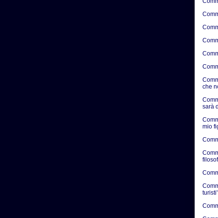
Comme
Comme
Comme
Comme
Comme
Comme
Comme
che n
Comme
sarà d
Comme
mio f
Comme
Comme
filosof
Commen
Commen
turisti'
Commen