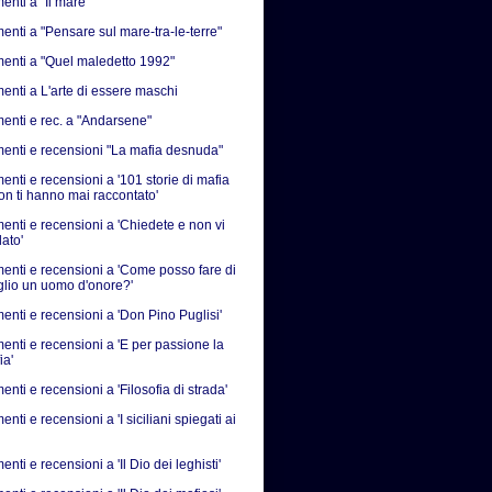
nti a "Il mare"
nti a "Pensare sul mare-tra-le-terre"
nti a "Quel maledetto 1992"
nti a L'arte di essere maschi
nti e rec. a "Andarsene"
nti e recensioni "La mafia desnuda"
nti e recensioni a '101 storie di mafia
on ti hanno mai raccontato'
nti e recensioni a 'Chiedete e non vi
ato'
nti e recensioni a 'Come posso fare di
iglio un uomo d'onore?'
nti e recensioni a 'Don Pino Puglisi'
nti e recensioni a 'E per passione la
ia'
ti e recensioni a 'Filosofia di strada'
ti e recensioni a 'I siciliani spiegati ai
ti e recensioni a 'Il Dio dei leghisti'