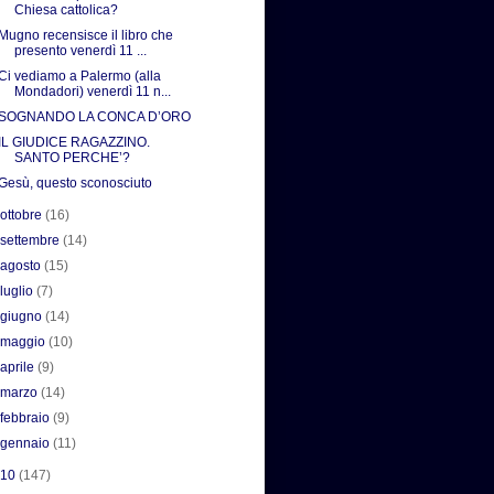
Chiesa cattolica?
Mugno recensisce il libro che
presento venerdì 11 ...
Ci vediamo a Palermo (alla
Mondadori) venerdì 11 n...
SOGNANDO LA CONCA D’ORO
IL GIUDICE RAGAZZINO.
SANTO PERCHE’?
Gesù, questo sconosciuto
►
ottobre
(16)
►
settembre
(14)
►
agosto
(15)
►
luglio
(7)
►
giugno
(14)
►
maggio
(10)
►
aprile
(9)
►
marzo
(14)
►
febbraio
(9)
►
gennaio
(11)
010
(147)