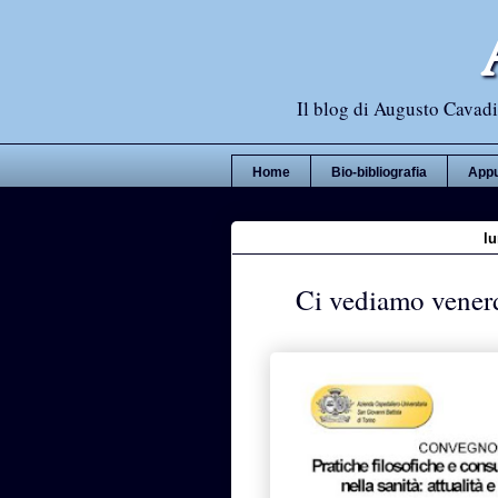
Il blog di Augusto Cavadi,
Home
Bio-bibliografia
Appu
l
Ci vediamo vener