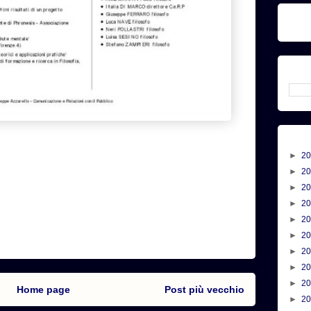
►
2
►
2
►
2
►
2
►
2
►
2
►
2
►
2
►
2
Home page
Post più vecchio
►
2