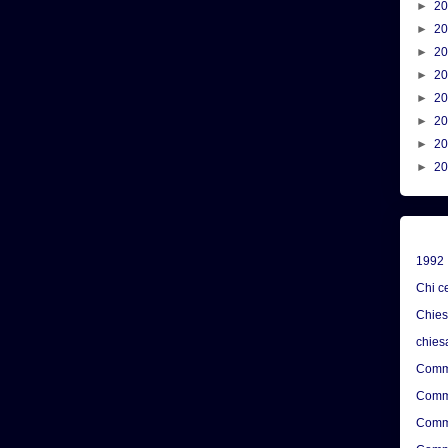
►
2
►
2
►
2
►
2
►
2
►
2
►
2
►
2
1992
Chi c
Chie
chies
Comme
Comme
Comme