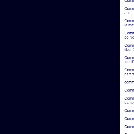
Commen
Commen
altro'
Comme
la ma
Comme
politic
Commen
liberi?
Comme
turisti'
Comme
partir
comme
Comme
Comme
bambi
Comme
Comme
Comme