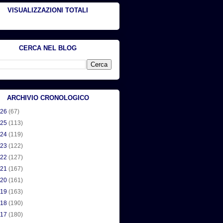
VISUALIZZAZIONI TOTALI
CERCA NEL BLOG
ARCHIVIO CRONOLOGICO
026
(67)
025
(113)
024
(119)
023
(122)
022
(127)
021
(167)
020
(161)
019
(163)
018
(190)
017
(180)