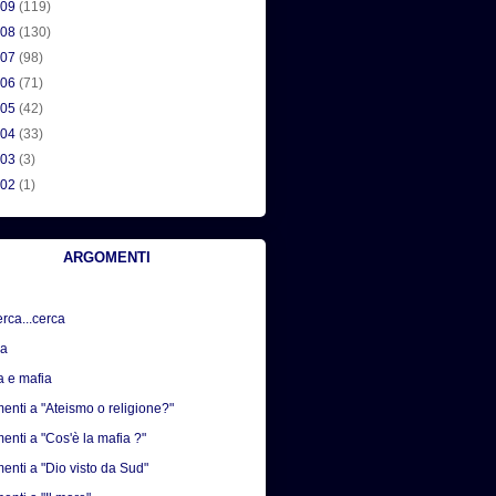
009
(119)
008
(130)
007
(98)
006
(71)
005
(42)
004
(33)
003
(3)
002
(1)
ARGOMENTI
erca...cerca
sa
a e mafia
nti a "Ateismo o religione?"
nti a "Cos'è la mafia ?"
nti a "Dio visto da Sud"