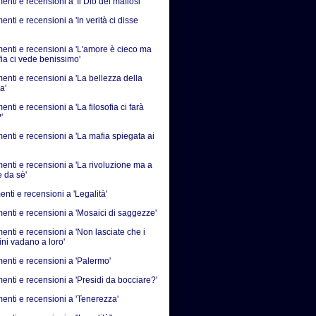
ti e recensioni a 'Il Dio dei mafiosi'
ti e recensioni a 'In verità ci disse
nti e recensioni a 'L'amore è cieco ma
fia ci vede benissimo'
nti e recensioni a 'La bellezza della
a'
ti e recensioni a 'La filosofia ci farà
'
nti e recensioni a 'La mafia spiegata ai
nti e recensioni a 'La rivoluzione ma a
e da sè'
nti e recensioni a 'Legalità'
nti e recensioni a 'Mosaici di saggezze'
nti e recensioni a 'Non lasciate che i
ni vadano a loro'
nti e recensioni a 'Palermo'
nti e recensioni a 'Presidi da bocciare?'
nti e recensioni a 'Tenerezza'