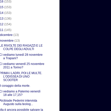
016
(153)
015
(153)
014
(153)
013
(136)
012
(154)
011
(145)
►
dicembre
(13)
▼
novembre
(13)
LE RIVOLTE DEI RAGAZZI E LE
COLPE DEGLI ADULTI
Ci vediamo lunedì 28 novembre
a Trapani?
Ci vediamo venerdì 25 novembre
2011 a Torino?
PRIMA I LADRI, POI LE MULTE.
L’ODISSEA DI UNO
SCOOTER
Il coraggio della morte.
Ci vediamo a Palermo venerdì
18 alle 17,15?
Alcibiade Pederini intervista
Augusto sulla teolog...
Ma è ancora possibile salvare la