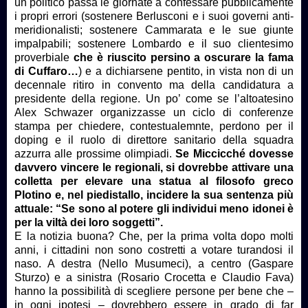
un politico passa le giornate a confessare pubblicamente
i propri errori (sostenere Berlusconi e i suoi governi anti-
meridionalisti; sostenere Cammarata e le sue giunte
impalpabili; sostenere Lombardo e il suo clientesimo
proverbiale
che è riuscito persino a oscurare la fama
di Cuffaro…
) e a dichiarsene pentito, in vista non di un
decennale ritiro in convento ma della candidatura a
presidente della regione. Un po’ come se l’altoatesino
Alex Schwazer organizzasse un ciclo di conferenze
stampa per chiedere, contestualemnte, perdono per il
doping e il ruolo di direttore sanitario della squadra
azzurra alle prossime olimpiadi.
Se Miccicché dovesse
davvero vincere le regionali, si dovrebbe attivare una
colletta per elevare una statua al filosofo greco
Plotino e, nel piedistallo, incidere la sua sentenza più
attuale: “Se sono al potere gli individui meno idonei è
per la viltà dei loro soggetti”.
E la notizia buona? Che, per la prima volta dopo molti
anni, i cittadini non sono costretti a votare turandosi il
naso. A destra (Nello Musumeci), a centro (Gaspare
Sturzo) e a sinistra (Rosario Crocetta e Claudio Fava)
hanno la possibilità di scegliere persone per bene che –
in ogni ipotesi – dovrebbero essere in grado di far