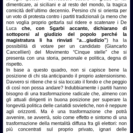
dimenticare, ai siciliani e al resto del mondo, la tragica
comicità dell’ultimo decennio. Persino chi si orienta per
un voto di protesta contro i partiti tradizionali (a meno che
non voglia proprio gettarla sul ridere e
scatenare
i De
Luca
che, con Sgarbi accanto, dichiarano di
sottoporsi al giudizio del popolo perché la
magistratura li ha rinviati “a…giudizio”
) ha la
possibilità di votare per un candidato (Giancarlo
Cancellieri) del Movimento “Cinque stelle” che si
presenta con una storia, personale e politica, degna di
rispetto.
In base a questo quadro, non si capisce bene la
posizione di chi sta anticipando il proprio astensionismo.
Davvero si ritiene che si sia toccato il fondo e che peggio
di così non possa andare? Indubbiamente i partiti hanno
bisogno di una trasformazione radicale che, almeno con
gli attuali dirigenti in buona posizione per superare la
longevità politica delle cariatidi sovietiche, non è neppure
agli orizzonti. Ma è una trasformazione che potrà
avvenire, se avverrà, solo come effetto e sintomo di una
trasformazione della mentalità diffusa fra gli elettori: non
più concentrati sul proprio privato, ignari delle