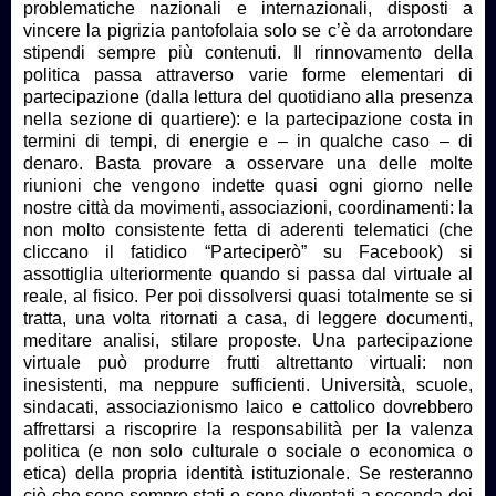
problematiche nazionali e internazionali, disposti a
vincere la pigrizia pantofolaia solo se c’è da arrotondare
stipendi sempre più contenuti. Il rinnovamento della
politica passa attraverso varie forme elementari di
partecipazione (dalla lettura del quotidiano alla presenza
nella sezione di quartiere): e la partecipazione costa in
termini di tempi, di energie e – in qualche caso – di
denaro. Basta provare a osservare una delle molte
riunioni che vengono indette quasi ogni giorno nelle
nostre città da movimenti, associazioni, coordinamenti: la
non molto consistente fetta di aderenti telematici (che
cliccano il fatidico “Parteciperò” su Facebook) si
assottiglia ulteriormente quando si passa dal virtuale al
reale, al fisico. Per poi dissolversi quasi totalmente se si
tratta, una volta ritornati a casa, di leggere documenti,
meditare analisi, stilare proposte. Una partecipazione
virtuale può produrre frutti altrettanto virtuali: non
inesistenti, ma neppure sufficienti. Università, scuole,
sindacati, associazionismo laico e cattolico dovrebbero
affrettarsi a riscoprire la responsabilità per la valenza
politica (e non solo culturale o sociale o economica o
etica) della propria identità istituzionale. Se resteranno
ciò che sono sempre stati o sono diventati a seconda dei