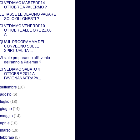
CI VEDIAMO MARTEDI' 14
OTTOBRE A PALERMO ?
LE TASSE LE DEVONO PAGARE
SOLO GLI ONESTI ?
CI VEDIAMO VENERDI' 10
OTTOBRE ALLE ORE 21,00
A...
QUA IL PROGRAMMA DEL
CONVEGNO SULLE
SPIRITUALITA' ...
Vi state preparando all'evento
dell'anno a Palermo ?
CI VEDIAMO SABATO 4
OTTOBRE 2014 A
FAVIGNANA/TRAPA...
►
settembre
(10)
►
agosto
(6)
►
luglio
(18)
►
giugno
(14)
►
maggio
(14)
►
aprile
(10)
►
marzo
(19)
►
febbraio
(5)