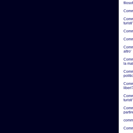
filosof
Commen
Commen
turisti'
Commen
Commen
Commen
altro'
Comme
la ma
Comme
politic
Commen
liberi?
Comme
turisti'
Comme
partir
comme
Comme