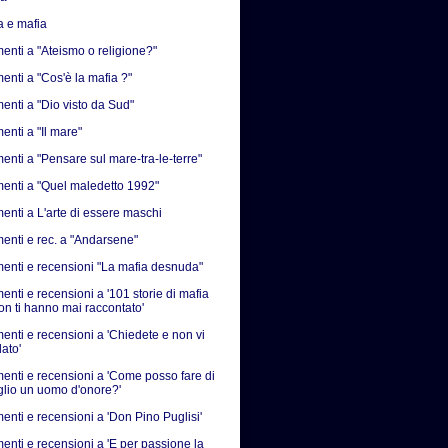
a e mafia
nti a "Ateismo o religione?"
nti a "Cos'è la mafia ?"
nti a "Dio visto da Sud"
nti a "Il mare"
nti a "Pensare sul mare-tra-le-terre"
nti a "Quel maledetto 1992"
nti a L'arte di essere maschi
nti e rec. a "Andarsene"
nti e recensioni "La mafia desnuda"
nti e recensioni a '101 storie di mafia
on ti hanno mai raccontato'
nti e recensioni a 'Chiedete e non vi
ato'
nti e recensioni a 'Come posso fare di
iglio un uomo d'onore?'
nti e recensioni a 'Don Pino Puglisi'
nti e recensioni a 'E per passione la