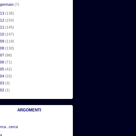
►
gennaio
(7)
013
(136)
012
(154)
011
(145)
010
(147)
009
(119)
008
(130)
007
(98)
006
(71)
005
(42)
004
(33)
003
(3)
002
(1)
ARGOMENTI
erca...cerca
sa