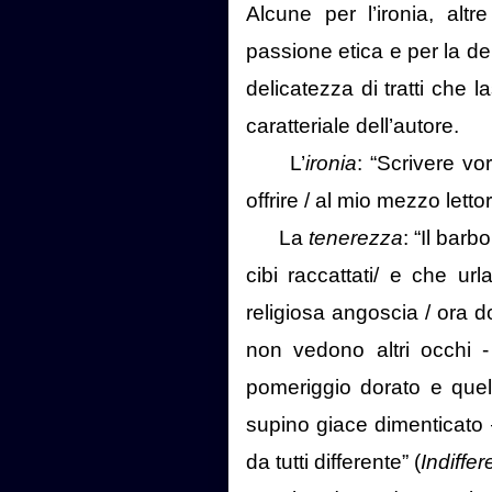
Alcune per l’ironia, alt
passione etica e per la de
delicatezza di tratti che 
caratteriale dell’autore.
L’
ironia
: “Scrivere vo
offrire / al mio mezzo lettor
La
tenerezza
: “Il bar
cibi raccattati/ e che ur
religiosa angoscia / ora do
non vedono altri occhi -
pomeriggio dorato e quel 
supino giace dimenticato – /
da tutti differente” (
Indiffe