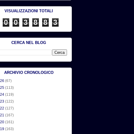
VISUALIZZAZIONI TOTALI
0
0
3
8
8
3
CERCA NEL BLOG
ARCHIVIO CRONOLOGICO
026
(67)
025
(113)
024
(119)
023
(122)
022
(127)
021
(167)
020
(161)
019
(163)