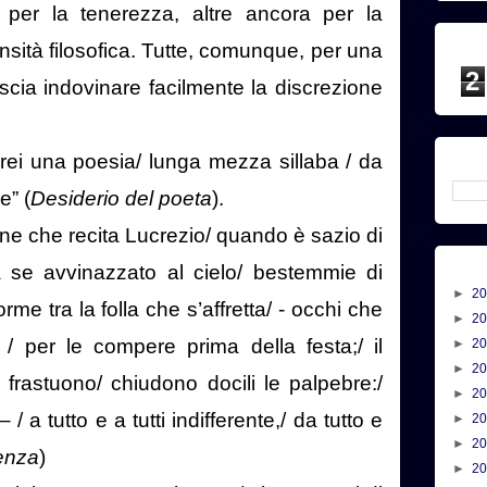
re per la tenerezza, altre ancora per la
nsità filosofica. Tutte, comunque, per una
2
lascia indovinare facilmente la discrezione
rrei una poesia/ lunga mezza sillaba / da
e” (
Desiderio del poeta
).
bone che recita Lucrezio/ quando è sazio di
la se avvinazzato al cielo/ bestemmie di
►
2
rme tra la folla che s’affretta/ - occhi che
►
2
 / per le compere prima della festa;/ il
►
2
►
2
frastuono/ chiudono docili le palpebre:/
►
2
 a tutto e a tutti indifferente,/ da tutto e
►
2
►
2
renza
)
►
2