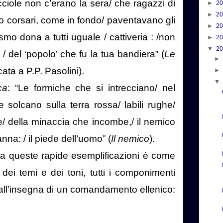
ucciole non c’erano la sera/ che ragazzi di
►
2
►
2
ono corsari, come in fondo/ paventavano gli
►
2
ismo dona a tutti uguale / cattiveria : /non
►
2
▼
2
i / del ‘popolo’ che fu la tua bandiera” (
Le
cata a P.P. Pasolini).
ca
: “Le formiche che si intrecciano/ nel
solcano sulla terra rossa/ labili rughe/
/ della minaccia che incombe,/ il nemico
nna: / il piede dell’uomo” (
Il nemico
).
a queste rapide esemplificazioni è come
dei temi e dei toni, tutti i componimenti
ti all’insegna di un comandamento ellenico: