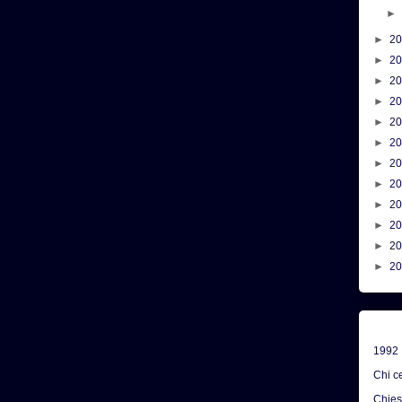
►
2
►
2
►
2
►
2
►
2
►
2
►
2
►
2
►
2
►
2
►
2
►
2
1992
Chi c
Chie