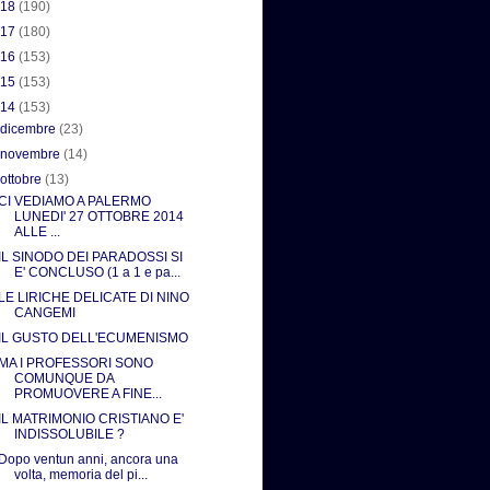
018
(190)
017
(180)
016
(153)
015
(153)
014
(153)
►
dicembre
(23)
►
novembre
(14)
▼
ottobre
(13)
CI VEDIAMO A PALERMO
LUNEDI' 27 OTTOBRE 2014
ALLE ...
IL SINODO DEI PARADOSSI SI
E' CONCLUSO (1 a 1 e pa...
LE LIRICHE DELICATE DI NINO
CANGEMI
IL GUSTO DELL'ECUMENISMO
MA I PROFESSORI SONO
COMUNQUE DA
PROMUOVERE A FINE...
IL MATRIMONIO CRISTIANO E'
INDISSOLUBILE ?
Dopo ventun anni, ancora una
volta, memoria del pi...