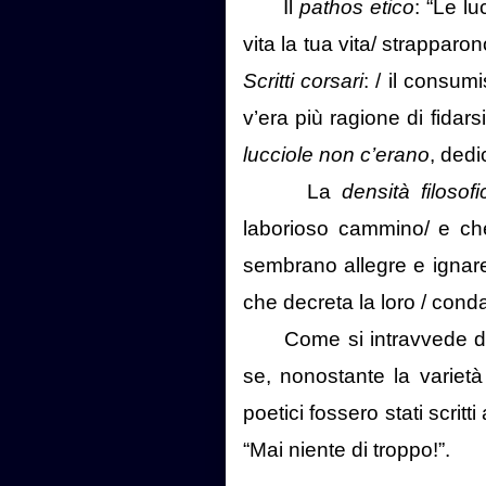
Il
pathos etico
: “Le l
vita la tua vita/ strappar
Scritti corsari
: / il consum
v’era più ragione di fidars
lucciole non c’erano
, dedi
La
densità filosofi
laborioso cammino/ e che 
sembrano allegre e ignare
che decreta la loro / conda
Come si intravvede d
se, nonostante la varietà 
poetici fossero stati scrit
“Mai niente di troppo!”.