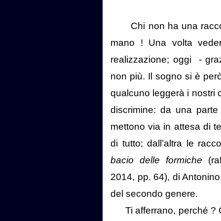
Chi non ha una raccol
mano ! Una volta vederl
realizzazione; oggi
- gra
non più. Il sogno si è però
qualcuno leggerà i nostri c
discrimine: da una parte
mettono via in attesa di t
di tutto; dall’altra le rac
bacio delle formiche
(raf
2014, pp. 64), di Antonin
del secondo genere.
Ti afferrano, perché ?