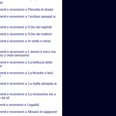
ia'
ti e recensioni a 'Filosofia di strada'
ti e recensioni a 'I siciliani spiegati ai
ti e recensioni a 'Il Dio dei leghisti'
ti e recensioni a 'Il Dio dei mafiosi'
ti e recensioni a 'In verità ci disse
nti e recensioni a 'L'amore è cieco ma
fia ci vede benissimo'
nti e recensioni a 'La bellezza della
a'
ti e recensioni a 'La filosofia ci farà
'
nti e recensioni a 'La mafia spiegata ai
nti e recensioni a 'La rivoluzione ma a
e da sè'
nti e recensioni a 'Legalità'
nti e recensioni a 'Mosaici di saggezze'