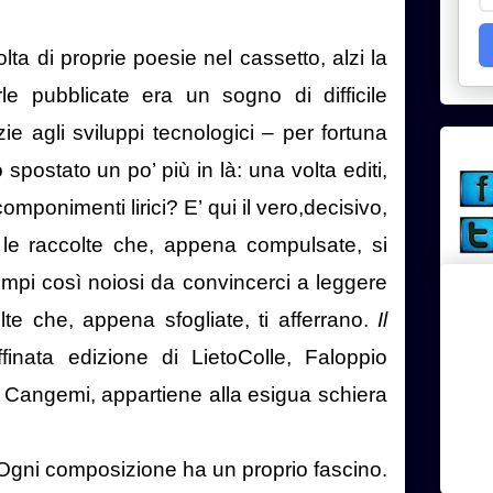
ta di proprie poesie nel cassetto, alzi la
e pubblicate era un sogno di difficile
zie agli sviluppi tecnologici – per fortuna
 spostato un po’ più in là: una volta editi,
omponimenti lirici? E’ qui il vero,decisivo,
 le raccolte che, appena compulsate, si
empi così noiosi da convincerci a leggere
colte che, appena sfogliate, ti afferrano.
Il
finata edizione di LietoColle, Faloppio
o Cangemi, appartiene alla esigua schiera
 Ogni composizione ha un proprio fascino.