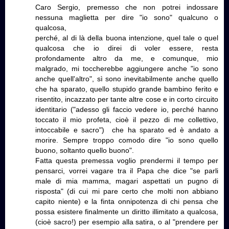
Caro Sergio, premesso che non potrei indossare
nessuna maglietta per dire "io sono" qualcuno o
qualcosa,
perché, al di là della buona intenzione, quel tale o quel
qualcosa che io direi di voler essere, resta
profondamente altro da me, e comunque, mio
malgrado, mi toccherebbe aggiungere anche "io sono
anche quell'altro", sì sono inevitabilmente anche quello
che ha sparato, quello stupido grande bambino ferito e
risentito, incazzato per tante altre cose e in corto circuito
identitario ("adesso gli faccio vedere io, perché hanno
toccato il mio profeta, cioè il pezzo di me collettivo,
intoccabile e sacro") che ha sparato ed è andato a
morire. Sempre troppo comodo dire "io sono quello
buono, soltanto quello buono".
Fatta questa premessa voglio prendermi il tempo per
pensarci, vorrei vagare tra il Papa che dice "se parli
male di mia mamma, magari aspettati un pugno di
risposta" (di cui mi pare certo che molti non abbiano
capito niente) e la finta onnipotenza di chi pensa che
possa esistere finalmente un diritto illimitato a qualcosa,
(cioè sacro!) per esempio alla satira, o al "prendere per