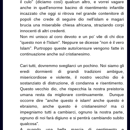
il culo" (diciamo così) qualcun altro, e vorrei vagare
anche in quell'enorme bacino di risentimento infantile
incazzato che oggi si ritrova nel grande contenitore di
popoli che crede di seguire dio nell'islam e magari
brucia una miserabile chiesa africana, straziando corpi
innocenti di altri credenti.
Non mi unisco al coro devoto e un po' vile di chi dice
"questo non è l'Islam". Neppure se dicesse "non è il vero
Islam". Purtroppo queste auto/censure vengono fatte in
continuazione anche sul cristianesimo.
Cari tutti, dovremmo svegliarci un pochino. Noi siamo gli
eredi dormienti di grandi tradizioni ambigue,
misericordiose e violente, il nostro vecchio dio è
sostanziato di distruzione, di condanna e risentimento.
Questo vecchio dio, che rispecchia la nostra preistoria
umana resta da migliorare continuamente. Dunque
occorre dire "anche questo è islam! anche questo è
ebraismo, anche questo è cristianesimo! ma ci
impegniamo tutti a cambiarci, ognuno la nostra parte,
ognuno di noi farà digiuno e si pentirà cambiando subito
qualcosa".
A quando una bella marcia di pentimento e