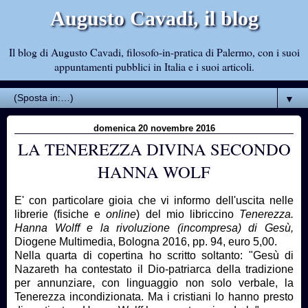
Augusto Cavadi, il blog
Il blog di Augusto Cavadi, filosofo-in-pratica di Palermo, con i suoi
appuntamenti pubblici in Italia e i suoi articoli.
▼
domenica 20 novembre 2016
LA TENEREZZA DIVINA SECONDO
HANNA WOLF
E' con particolare gioia che vi informo dell'uscita nelle
librerie (fisiche e
online
) del mio libriccino
Tenerezza.
Hanna Wolff e la rivoluzione (incompresa) di Gesù,
Diogene Multimedia, Bologna 2016, pp. 94, euro 5,00.
Nella quarta di copertina ho scritto soltanto: "Gesù di
Nazareth ha contestato il Dio-patriarca della tradizione
per annunziare, con linguaggio non solo verbale, la
Tenerezza incondizionata. Ma i cristiani lo hanno presto