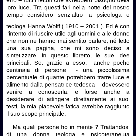
erro – tutti i lettori che avrebbero bisogno della
loro luce. Tra questi fari nella notte del nostro
tempo considero senz’altro la psicologa e
teologa Hanna Wolff ( 1910 – 2001 )
. Ed è con
l’intento di riuscire utile agli uomini e alle donne
che non ne hanno mai sentito parlare, né letto
una sua pagina, che mi sono deciso a
sintetizzare, in questo libretto, le sue idee
principali. Se, grazie a esso,
anche poche
centinaia di persone
- una piccolissima
percentuale di quante potrebbero trarre luce e
alimento dalla pensatrice tedesca – dovessero
venire a conoscerla, e forse anche a
desiderare di attingere direttamente ai suoi
testi, la mia piacevole fatica avrebbe raggiunto
il suo scopo principale.
Ma quali persone ho in mente ? Trattandosi
di una donna teologa e psicoterapeuta