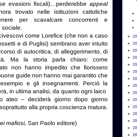
sse evasioni fiscali)…perderebbe
appeal
ora trovato nelle istituzioni cattoliche
genere per scavalcare concorrenti e
 sociale.
civescovi come Lorefice (che non a caso
►
2
ssetti e di Puglisi) sembrano aver intuito
►
2
corso di autocritica, di alleggerimento, di
►
2
►
2
alità. Ma la storia parla chiaro: come
►
2
ato non hanno impedito che fiorissero
►
2
e buone guide non hanno mai garantito che
►
2
’esempio e gli insegnamenti. Perciò la
►
2
rà, in ultima analisi, da quanto ogni laico
►
2
 o ateo – deciderà giorno dopo giorno
►
2
 soprattutto alla propria coscienza matura.
►
2
►
2
►
2
dei mafiosi,
San Paolo editore)
►
2
►
2