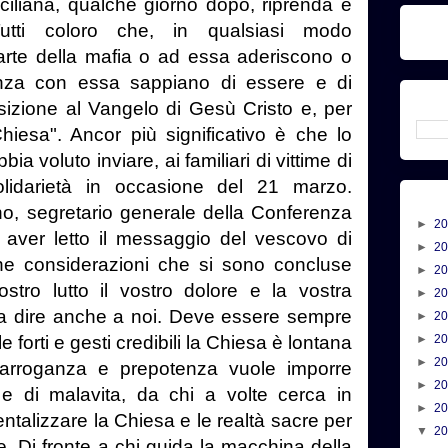
ciliana, qualche giorno dopo, riprenda e
 “Tutti coloro che, in qualsiasi modo
arte della mafia o ad essa aderiscono o
enza con essa sappiano di essere e di
sizione al Vangelo di Gesù Cristo e, per
iesa". Ancor più significativo è che lo
 voluto inviare, ai familiari di vittime di
olidarietà in occasione del 21 marzo.
o, segretario generale della Conferenza
►
2
o aver letto il messaggio del vescovo di
►
2
e considerazioni che si sono concluse
►
2
ostro lutto il vostro dolore e la vostra
►
2
a dire anche a noi. Deve essere sempre
►
2
e forti e gesti credibili la Chiesa è lontana
►
2
►
2
 arroganza e prepotenza vuole imporre
►
2
 e di malavita, da chi a volte cerca in
►
2
talizzare la Chiesa e le realtà sacre per
▼
2
te. Di fronte a chi guida la macchina della