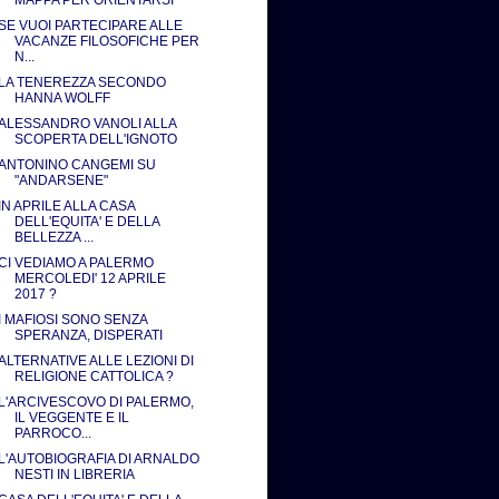
MAPPA PER ORIENTARSI
SE VUOI PARTECIPARE ALLE
VACANZE FILOSOFICHE PER
N...
LA TENEREZZA SECONDO
HANNA WOLFF
ALESSANDRO VANOLI ALLA
SCOPERTA DELL'IGNOTO
ANTONINO CANGEMI SU
"ANDARSENE"
IN APRILE ALLA CASA
DELL'EQUITA' E DELLA
BELLEZZA ...
CI VEDIAMO A PALERMO
MERCOLEDI' 12 APRILE
2017 ?
I MAFIOSI SONO SENZA
SPERANZA, DISPERATI
ALTERNATIVE ALLE LEZIONI DI
RELIGIONE CATTOLICA ?
L'ARCIVESCOVO DI PALERMO,
IL VEGGENTE E IL
PARROCO...
L'AUTOBIOGRAFIA DI ARNALDO
NESTI IN LIBRERIA