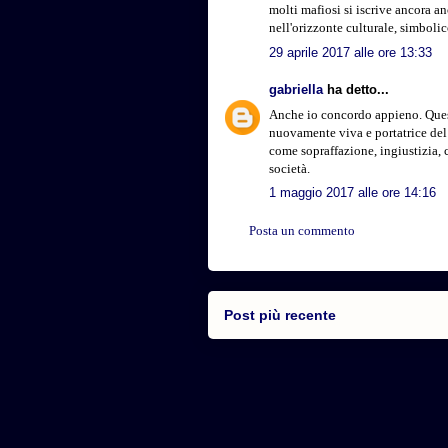
molti mafiosi si iscrive ancora a
nell'orizzonte culturale, simboli
29 aprile 2017 alle ore 13:33
gabriella
ha detto...
Anche io concordo appieno. Questa
nuovamente viva e portatrice del
come sopraffazione, ingiustizia, 
società.
1 maggio 2017 alle ore 14:16
Posta un commento
Post più recente