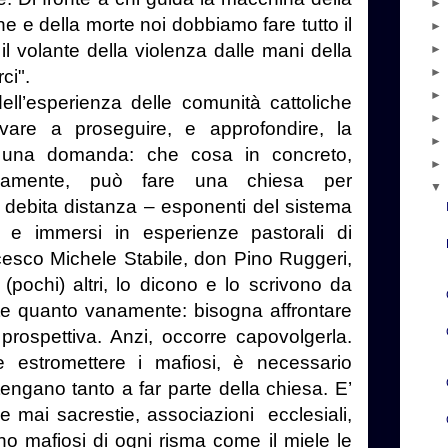
ne e della morte noi dobbiamo fare tutto il
l volante della violenza dalle mani della
ci".
ell’esperienza delle comunità cattoliche
ovare a proseguire, e approfondire, la
e una domanda: che cosa in concreto,
sivamente, può fare una chiesa per
 debita distanza – esponenti del sistema
, e immersi in esperienze pastorali di
cesco Michele Stabile, don Pino Ruggeri,
(pochi) altri, lo dicono e lo scrivono da
nte quanto vanamente: bisogna affrontare
 prospettiva. Anzi, occorre capovolgerla.
 estromettere i mafiosi, è necessario
engano tanto a far parte della chiesa. E’
e mai sacrestie, associazioni
ecclesiali,
rino mafiosi di ogni risma come il miele le