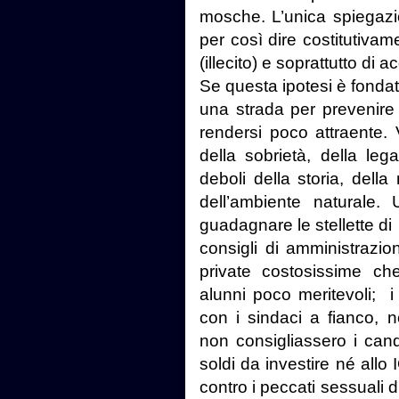
mosche. L’unica spiegazio
per così dire costitutivam
(illecito) e soprattutto di 
Se questa ipotesi è fondat
una strada per prevenire l
rendersi poco attraente. V
della sobrietà, della lega
deboli della storia, della
dell’ambiente naturale.
guadagnare le stellette di
consigli di amministrazi
private costosissime c
alunni poco meritevoli;
i
con i sindaci a fianco, 
non consigliassero i cand
soldi da investire né all
contro i peccati sessuali 