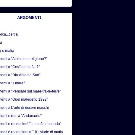
ARGOMENTI
erca...cerca
sa
a e mafia
nti a "Ateismo o religione?"
nti a "Cos'è la mafia ?"
nti a "Dio visto da Sud"
nti a "Il mare"
nti a "Pensare sul mare-tra-le-terre"
nti a "Quel maledetto 1992"
nti a L'arte di essere maschi
nti e rec. a "Andarsene"
nti e recensioni "La mafia desnuda"
nti e recensioni a '101 storie di mafia