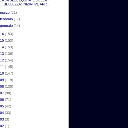
CASA DELL'EQUITA' E DELLA
BELLEZZA: INIZIATIVE APR...
►
marzo
(21)
►
febbraio
(17)
►
gennaio
(14)
016
(153)
015
(153)
014
(153)
013
(136)
012
(154)
011
(145)
010
(147)
009
(119)
008
(130)
007
(98)
006
(71)
005
(42)
004
(33)
003
(3)
002
(1)