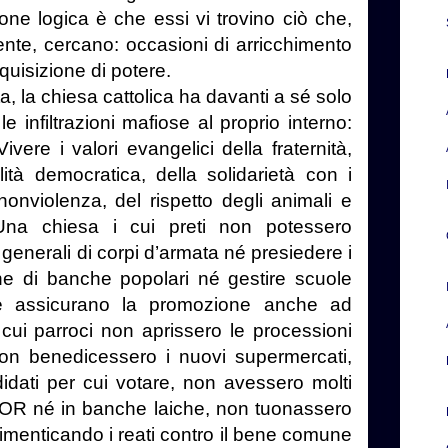
ne logica è che essi vi trovino ciò che,
ente, cercano: occasioni di arricchimento
acquisizione di potere.
a, la chiesa cattolica ha davanti a sé solo
e infiltrazioni mafiose al proprio interno:
ivere i valori evangelici della fraternità,
lità democratica, della solidarietà con i
 nonviolenza, del rispetto degli animali e
 Una chiesa i cui preti non potessero
generali di corpi d’armata né presiedere i
one di banche popolari né gestire scuole
he assicurano la promozione anche ad
 cui parroci non aprissero le processioni
non benedicessero i nuovi supermercati,
idati per cui votare, non avessero molti
o IOR né in banche laiche, non tuonassero
dimenticando i reati contro il bene comune