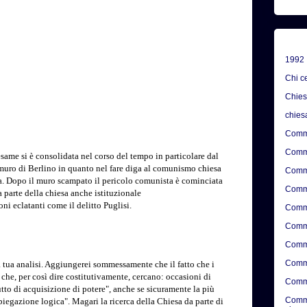
1992
Chi c
Chie
chies
Comme
Comme
esame si è consolidata nel corso del tempo in particolare dal
 muro di Berlino in quanto nel fare diga al comunismo chiesa
Comme
ia. Dopo il muro scampato il pericolo comunista è cominciata
Comme
a parte della chiesa anche istituzionale
ni eclatanti come il delitto Puglisi.
Comme
Comme
Comme
Comme
tua analisi. Aggiungerei sommessamente che il fatto che i
 che, per così dire costitutivamente, cercano: occasioni di
Comme
utto di acquisizione di potere", anche se sicuramente la più
Comme
piegazione logica". Magari la ricerca della Chiesa da parte di