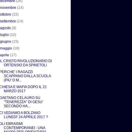
►
dicembre
(16)
►
novembre
(14)
►
ottobre
(15)
►
settembre
(14)
►
agosto
(9)
►
luglio
(10)
►
giugno
(15)
►
maggio
(18)
▼
aprile
(17)
IL CRISTO RIVOLUZIONARIO DI
ORTENSIO DA SPINETOLI
PERCHE' I RAGAZZI
SCAPPANO DALLA SCUOLA
(PIU' O M...
CHIESA E MAFIA DOPO IL 21
MARZO 2017
GAETANO CELAURO SU
"TENEREZZA" DI GESU'
SECONDO HA...
CI VEDIAMO A BOLZANO
LUNEDI' 24 APRILE 2017 ?
GLI EBRAISMI
CONTEMPORANEI : UNA