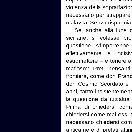
violenza della sopraffazio
necessario per strappare i
malavita. Senza risparmiar
Se, anche alla luce d
siciliane, si volesse pr
questione, s’imporrebb
effettivamente e inci
estromettere – e tenere a
mafioso? Preti pensanti
frontiera, come don Fran
don Cosimo Scordato e
anni, tanto insistenteme
la questione da tutt’altra
Prima di chiedersi come
chiedersi come mai essi t
necessario chiedersi com
anticamere di prelati atti