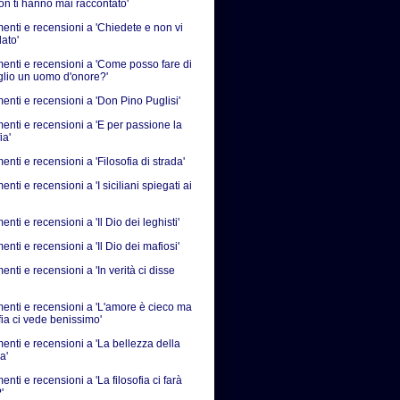
on ti hanno mai raccontato'
nti e recensioni a 'Chiedete e non vi
ato'
nti e recensioni a 'Come posso fare di
iglio un uomo d'onore?'
nti e recensioni a 'Don Pino Puglisi'
nti e recensioni a 'E per passione la
ia'
ti e recensioni a 'Filosofia di strada'
ti e recensioni a 'I siciliani spiegati ai
ti e recensioni a 'Il Dio dei leghisti'
ti e recensioni a 'Il Dio dei mafiosi'
ti e recensioni a 'In verità ci disse
nti e recensioni a 'L'amore è cieco ma
fia ci vede benissimo'
nti e recensioni a 'La bellezza della
a'
ti e recensioni a 'La filosofia ci farà
'