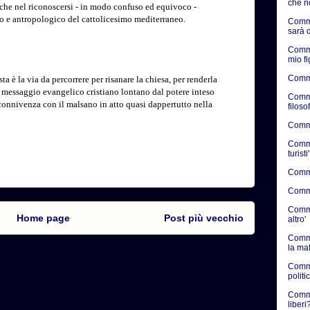
che n
nche nel riconoscersi - in modo confuso ed equivoco -
co e antropologico del cattolicesimo mediterraneo.
Comme
sarà d
Comme
mio f
Comme
 è la via da percorrere per risanare la chiesa, per renderla
 messaggio evangelico cristiano lontano dal potere inteso
Comme
connivenza con il malsano in atto quasi dappertutto nella
filosof
Commen
Commen
turisti'
Commen
Commen
Commen
Home page
Post più vecchio
altro'
Comme
la ma
Comme
politic
Commen
liberi?