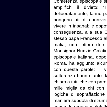
Conferenza episcopale si
amplifichi il divieto:
deliberatamente, fanno p
pongono atti di conniv
vivere in insanabile oppo
conseguenza, alla sua Ch
stesso papa Francesco abbia
mafia, una lettera di s
Monsignor Nunzio Galatin
episcopale italiana, dop
Roma, ha aggiunto alcun
con queste parole: "Il v
sofferenza hanno tanto d
chiaro a tutti che con parol
mille miglia da chi con
logiche di sopraffazione
maniera subdola di strumen
coprire le proprie malefat