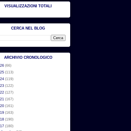
VISUALIZZAZIONI TOTALI
CERCA NEL BLOG
ARCHIVIO CRONOLOGICO
026
(66)
025
(113)
024
(119)
023
(122)
022
(127)
021
(167)
020
(161)
019
(163)
018
(190)
017
(180)