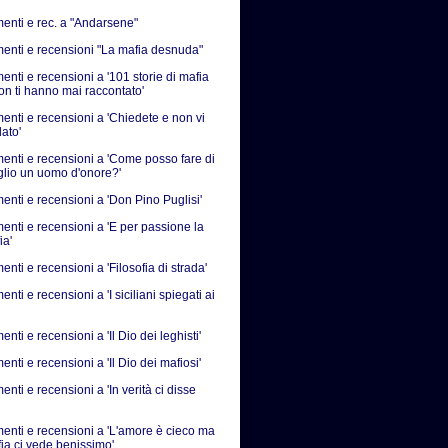
nti e rec. a "Andarsene"
nti e recensioni "La mafia desnuda"
nti e recensioni a '101 storie di mafia
on ti hanno mai raccontato'
nti e recensioni a 'Chiedete e non vi
ato'
nti e recensioni a 'Come posso fare di
iglio un uomo d'onore?'
nti e recensioni a 'Don Pino Puglisi'
nti e recensioni a 'E per passione la
ia'
ti e recensioni a 'Filosofia di strada'
ti e recensioni a 'I siciliani spiegati ai
ti e recensioni a 'Il Dio dei leghisti'
ti e recensioni a 'Il Dio dei mafiosi'
ti e recensioni a 'In verità ci disse
nti e recensioni a 'L'amore è cieco ma
fia ci vede benissimo'