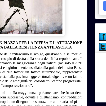
IN PIAZZA PER LA DIFESA E L’ATTUAZIONE
A DALLA RESISTENZA ANTIFASCISTA
ne dal nazifascismo si svolge, quest’anno, a sei mesi di
no più di destra della storia dell’Italia repubblicana. Il
ntando la maggioranza degli italiani (ma solo il 43%
, si è legittimamente insediato alla guida del nostro Paese
di due fattori: un fattore istituzionale, rappresentato
ista dalla pessima legge elettorale vigente, e un fattore
ne e dalle ambiguità del cosiddetto “campo progressista”
el “campo reazionario”.
loni e della maggioranza parlamentare che lo sostiene
zioni successive, dovute a dilettantismo, contraddizioni
ropei - un disegno di restaurazione autoritaria sul piano