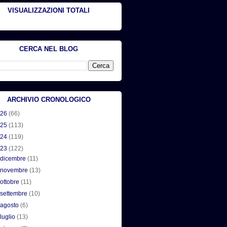
VISUALIZZAZIONI TOTALI
CERCA NEL BLOG
ARCHIVIO CRONOLOGICO
026
(66)
025
(113)
024
(119)
023
(122)
►
dicembre
(11)
►
novembre
(13)
►
ottobre
(11)
►
settembre
(10)
►
agosto
(6)
►
luglio
(13)