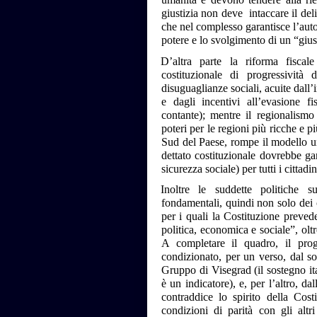
giustizia non deve intaccare il deli
che nel complesso garantisce l’aut
potere e lo svolgimento di un “giu
D’altra parte la riforma fiscale
costituzionale di progressività 
disuguaglianze sociali, acuite dall’
e dagli incentivi all’evasione f
contante); mentre il regionalismo
poteri per le regioni più ricche e pi
Sud del Paese, rompe il modello uni
dettato costituzionale dovrebbe gara
sicurezza sociale) per tutti i cittadi
Inoltre le suddette politiche s
fondamentali, quindi non solo dei ci
per i quali la Costituzione preved
politica, economica e sociale”, oltre
A completare il quadro, il pro
condizionato, per un verso, dal so
Gruppo di Visegrad (il sostegno it
è un indicatore), e, per l’altro, d
contraddice lo spirito della Cos
condizioni di parità con gli altri