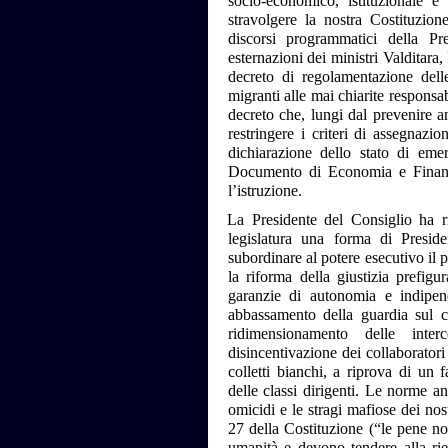
socio-economico, istituzionale e
stravolgere la nostra Costituzion
discorsi programmatici della Pre
esternazioni dei ministri Valditara
decreto di regolamentazione dell
migranti alle mai chiarite responsa
decreto che, lungi dal prevenire an
restringere i criteri di assegnazio
dichiarazione dello stato di eme
Documento di Economia e Finanz
l’istruzione.
La Presidente del Consiglio ha ri
legislatura una forma di Preside
subordinare al potere esecutivo il 
la riforma della giustizia prefig
garanzie di autonomia e indipen
abbassamento della guardia sul c
ridimensionamento delle inter
disincentivazione dei collaboratori
colletti bianchi, a riprova di un 
delle classi dirigenti. Le norme a
omicidi e le stragi mafiose dei nost
27 della Costituzione (“le pene no
umanità e devono tendere alla rie