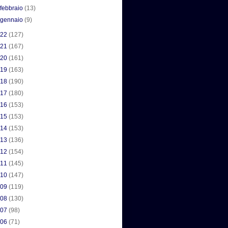
►
febbraio
(13)
►
gennaio
(9)
022
(127)
021
(167)
020
(161)
019
(163)
018
(190)
017
(180)
016
(153)
015
(153)
014
(153)
013
(136)
012
(154)
011
(145)
010
(147)
009
(119)
008
(130)
007
(98)
006
(71)