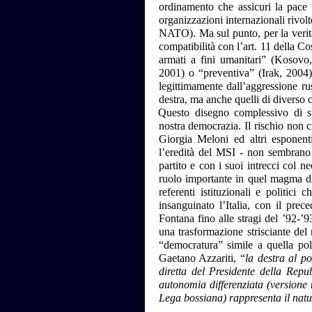
ordinamento che assicuri la pace 
organizzazioni internazionali rivol
NATO). Ma sul punto, per la verità
compatibilità con l’art. 11 della Cos
armati a fini umanitari” (Kosovo,
2001) o “preventiva” (Irak, 2004),
legittimamente dall’aggressione ru
destra, ma anche quelli di diverso 
Questo disegno complessivo di st
nostra democrazia. Il rischio non c
Giorgia Meloni ed altri esponenti 
l’eredità del MSI - non sembrano a
partito e con i suoi intrecci col 
ruolo importante in quel magma di s
referenti istituzionali e politici
insanguinato l’Italia, con il pre
Fontana fino alle stragi del ’92-’
una trasformazione strisciante del
“democratura” simile a quella pol
Gaetano Azzariti, “
la destra al po
diretta del Presidente della Repu
autonomia differenziata (versione 
Lega bossiana) rappresenta il natu