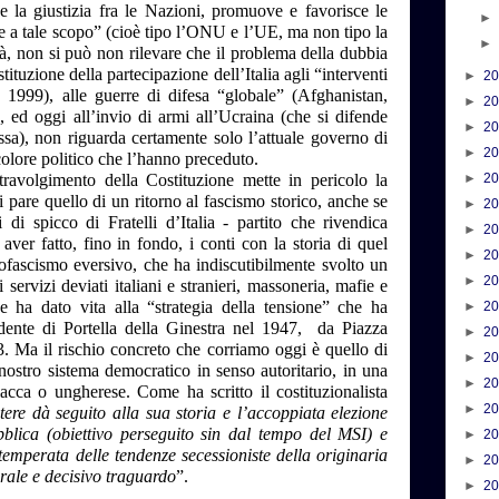
e la giustizia fra le Nazioni, promuove e favorisce le
te a tale scopo” (cioè tipo l’ONU e l’UE, ma non tipo la
, non si può non rilevare che il problema della dubbia
tituzione della partecipazione dell’Italia agli “interventi
►
2
 1999), alle guerre di difesa “globale” (Afghanistan,
►
2
 ed oggi all’invio di armi all’Ucraina (che si difende
►
2
ssa), non riguarda certamente solo l’attuale governo di
►
2
colore politico che l’hanno preceduto.
ravolgimento della Costituzione mette in pericolo la
►
2
i pare quello di un ritorno al fascismo storico, anche se
►
2
di spicco di Fratelli d’Italia - partito che rivendica
►
2
ver fatto, fino in fondo, i conti con la storia di quel
►
2
neofascismo eversivo, che ha indiscutibilmente svolto un
►
2
ervizi deviati italiani e stranieri, massoneria, mafie e
 che ha dato vita alla “strategia della tensione” che ha
►
2
cedente di Portella della Ginestra nel 1947, da Piazza
►
2
93. Ma il rischio concreto che corriamo oggi è quello di
►
2
 nostro sistema democratico in senso autoritario, in una
►
2
acca o ungherese. Come ha scritto il costituzionalista
►
2
tere dà seguito alla sua storia e l’accoppiata elezione
bblica (obiettivo perseguito sin dal tempo del MSI) e
►
2
temperata delle tendenze secessioniste della originaria
►
2
rale e decisivo traguardo
”.
►
2