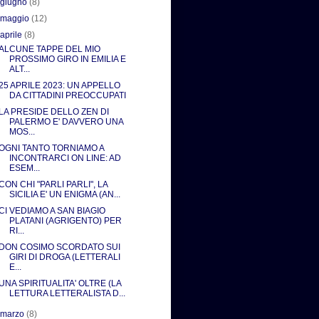
►
giugno
(8)
►
maggio
(12)
▼
aprile
(8)
ALCUNE TAPPE DEL MIO
PROSSIMO GIRO IN EMILIA E
ALT...
25 APRILE 2023: UN APPELLO
DA CITTADINI PREOCCUPATI
LA PRESIDE DELLO ZEN DI
PALERMO E' DAVVERO UNA
MOS...
OGNI TANTO TORNIAMO A
INCONTRARCI ON LINE: AD
ESEM...
CON CHI "PARLI PARLI", LA
SICILIA E' UN ENIGMA (AN...
CI VEDIAMO A SAN BIAGIO
PLATANI (AGRIGENTO) PER
RI...
DON COSIMO SCORDATO SUI
GIRI DI DROGA (LETTERALI
E...
UNA SPIRITUALITA' OLTRE (LA
LETTURA LETTERALISTA D...
►
marzo
(8)