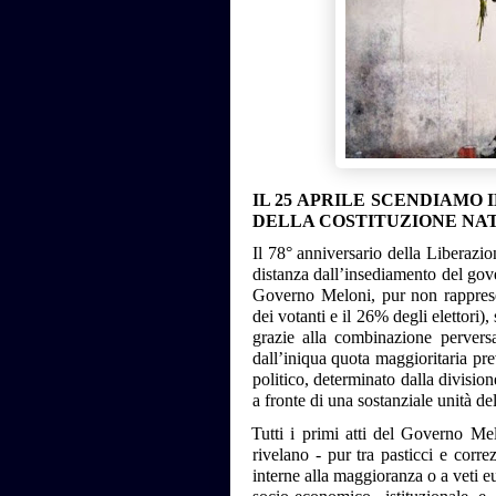
IL 25 APRILE SCENDIAMO 
DELLA COSTITUZIONE NAT
Il 78° anniversario della Liberazio
distanza dall’insediamento del gover
Governo Meloni, pur non rapprese
dei votanti e il 26% degli elettori)
grazie alla combinazione perversa 
dall’iniqua quota maggioritaria prev
politico, determinato dalla divisio
a fronte di una sostanziale unità d
Tutti i primi atti del Governo Me
rivelano - pur tra pasticci e corre
interne alla maggioranza o a veti eu