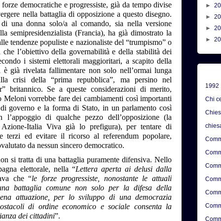
e forze democratiche e progressiste, già da tempo divise
►
2
vergere nella battaglia di opposizione a questo disegno.
►
2
 di una donna solo/a al comando, sia nella versione
►
2
la semipresidenzialista (Francia), ha già dimostrato la
►
2
 alle tendenze populiste e nazionaliste del “trumpismo” o
he l’obiettivo della governabilità e della stabilità dei
condo i sistemi elettorali maggioritari, a scapito della
si è già rivelata fallimentare non solo nell’ormai lunga
 alla crisi della “prima repubblica”, ma persino nel
1992
” britannico. Se a queste considerazioni di merito,
o Meloni vorrebbe fare dei cambiamenti così importanti
Chi c
 di governo e la forma di Stato, in un parlamento così
Chie
n l’appoggio di qualche pezzo dell’opposizione (la
 Azione-Italia Viva già lo prefigura), per tentare di
chies
e terzi ed evitare il ricorso al referendum popolare,
Comme
ovalutato da nessun sincero democratico.
Comme
on si tratta di una battaglia puramente difensiva. Nello
Comme
agna elettorale, nella “
Lettera aperta ai delusi dalla
cava che “
le forze progressiste, nonostante le attuali
Comme
 una battaglia comune non solo per la difesa della
Comme
ena attuazione, per lo sviluppo di una democrazia
Comme
ostacoli di ordine economico e sociale consenta la
ianza dei cittadini
”.
Comme