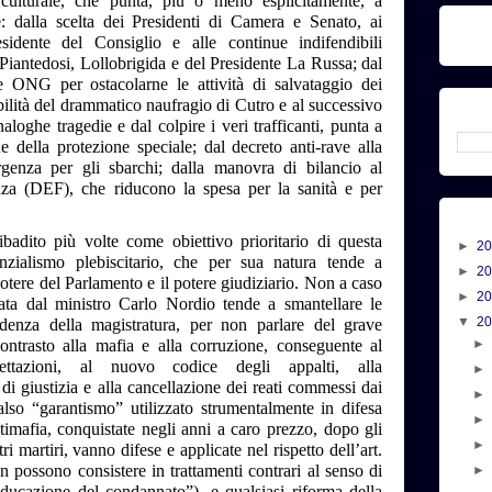
 culturale, che punta, più o meno esplicitamente, a
e: dalla scelta dei Presidenti di Camera e Senato, ai
sidente del Consiglio e alle continue indifendibili
, Piantedosi, Lollobrigida e del Presidente La Russa; dal
e ONG per ostacolarne le attività di salvataggio dei
bilità del drammatico naufragio di Cutro e al successivo
aloghe tragedie e dal colpire i veri trafficanti, punta a
ne della protezione speciale; dal decreto anti-rave alla
rgenza per gli sbarchi; dalla manovra di bilancio al
a (DEF), che riducono la spesa per la sanità e per
badito più volte come obiettivo prioritario di questa
►
2
nzialismo plebiscitario, che per sua natura tende a
►
2
potere del Parlamento e il potere giudiziario. Non a caso
►
2
urata dal ministro Carlo Nordio tende a smantellare le
▼
2
denza della magistratura, per non parlare del grave
ontrasto alla mafia e alla corruzione, conseguente al
cettazioni, al nuovo codice degli appalti, alla
 di giustizia e alla cancellazione dei reati commessi dai
falso “garantismo” utilizzato strumentalmente in difesa
ntimafia, conquistate negli anni a caro prezzo, dopo gli
ri martiri, vanno difese e applicate nel rispetto dell’art.
n possono consistere in trattamenti contrari al senso di
ducazione del condannato”), e qualsiasi riforma della