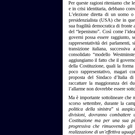
Per queste ragioni riteniamo che l
e in crisi identitaria, debbano con
L’elezione diretta di un uomo o
presidenzialista (USA) che in quel
sua fragilità democratica di fronte
del “lepenismo”. Così come l’idea c
governi possa essere raggiunto, se
rappresentatività dei parlamenti, 
transizione italiana, successiva
consolidato “modello Westminster
aggiungiamo il fatto che il govern
della Costituzione, quali la forma
poco rappresentativo, magari co
proposta del Sindaco d’Italia di
raccattare la maggioranza dei du
l’allarme non dovrebbe essere sott
Ma è importante sottolineare che n
scorso settembre, durante la camp
politica della sinistra
” si auspi
divisioni, dovranno combattere
Costituzione ma per una sua pi
progressiva che rimuovendo gli 
realizzazione di un’effettiva uguagl