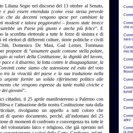
o Liliana Segre nel discorso del 13 ottobre al Senato,
Comme
bile e può essere emendata (come essa stessa prevede
Comme
gie che da decenni vengono spese per cambiare la
ati modesti e talora peggiorativi – fossero state invece
Comme
che n
o sarebbe un Paese più giusto e anche più felice
”. E
la sconfitta elettorale a tutte le forze di sinistra e di
Comme
ed elettori di differenti culture, storie politiche e civili
sarà d
 Chiti, Domenico De Masi, Gad Lerner, Tommaso
Comme
er proporre di “
assumere quale comune stella polare,
mio f
io ai valori della Costituzione, la dignità del lavoro,
Comme
a pace e il disarmo, la lotta contro le disuguaglianze, la
. Convinti come siamo che astensione ed esito del voto
Comme
filosof
o tra la vivacità del paese e la sua traduzione nella
o urgente fornire un solido riferimento politico alle
Commen
amento che vengono espresse da tante realtà civiche e
Commen
e dei giovani
”.
turisti'
ici cittadini, il 25 aprile manifesteremo a Palermo con
Commen
fesa e l’attuazione della nostra Costituzione nata dalla
Commen
articolare, rivolgiamo un appello a tutti coloro che
nuti di questo documento, perché, all’indomani del 25
Commen
altro'
azione di momenti di confronto e convergenza tra tutte le
 del volontariato laico e religioso, che già operano nel
Comme
la ma
re concretamente i valori della Carta. Crediamo, infatti,