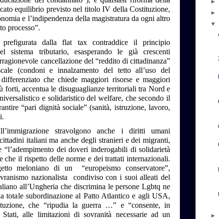
cato equilibrio previsto nel titolo IV della Costituzione,
onomia e l’indipendenza della magistratura da ogni altro
sto processo”.
 prefigurata dalla flat tax contraddice il principio
del sistema tributario, esasperando le già crescenti
irragionevole cancellazione del “reddito di cittadinanza”
iscale (condoni e innalzamento del tetto all’uso del
 differenziato che chiede maggiori risorse e maggiori
ù forti, accentua le disuguaglianze territoriali tra Nord e
versalistico e solidaristico del welfare, che secondo il
ntire “pari dignità sociale” (sanità, istruzione, lavoro,
ni.
ull’immigrazione stravolgono anche i diritti umani
ttadini italiani ma anche degli stranieri e dei migranti,
e “l’adempimento dei doveri inderogabili di solidarietà
 che il rispetto delle norme e dei trattati internazionali.
getto meloniano di un “europeismo conservatore”,
vranismo nazionalista condiviso con i suoi alleati del
aliano all’Ungheria che discrimina le persone Lgbtq ne
alla totale subordinazione al Patto Atlantico e agli USA,
tituzione, che “ripudia la guerra …” e “consente, in
 Stati, alle limitazioni di sovranità necessarie ad un