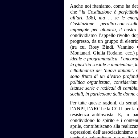
Anche noi riteniamo, come ha dett
che “
la Costituzione è perfetti
all’art. 138), ma … se le ener
Costituzione – peraltro con risult
impiegate per attuarla, il nostr
condividiamo l’appello rivolto dopo 
progresso, da un gruppo di elettrici 
(tra cui Rosy Bindi, Vannino
Montanari, Giulia Rodano, ecc.) p
ideale e programmatica, l’ancoragg
la giustizia sociale e ambientale, l
cittadinanza dei ‘nuovi italiani’
sono frutto di un divario profond
politica organizzata, consideriam
istanze serie e radicali di cambi
sociali, in particolare delle donne 
Per tutte queste ragioni, da sempl
l’ANPI, l’ARCI e la CGIL per la di
resistenza antifascista. E, in p
condividono lo spirito e i conte
aprile, contribuiscano alla realizz
espressioni dell’associazionismo e
territorio palermitano, per realizza