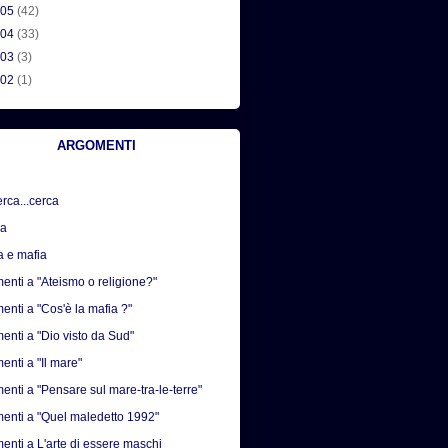
005
(42)
004
(33)
003
(3)
002
(1)
ARGOMENTI
erca...cerca
sa
a e mafia
nti a "Ateismo o religione?"
nti a "Cos'è la mafia ?"
nti a "Dio visto da Sud"
nti a "Il mare"
nti a "Pensare sul mare-tra-le-terre"
nti a "Quel maledetto 1992"
nti a L'arte di essere maschi