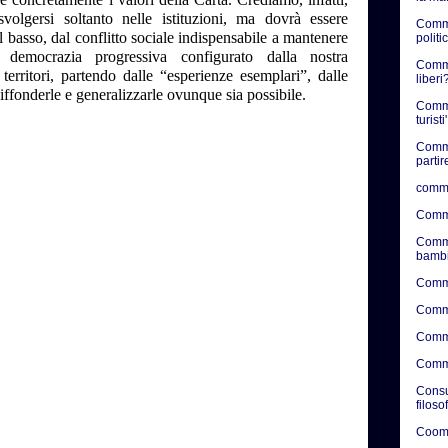
volgersi soltanto nelle istituzioni, ma dovrà essere
Comme
 basso, dal conflitto sociale indispensabile a mantenere
politic
democrazia progressiva configurato dalla nostra
Commen
 territori, partendo dalle “esperienze esemplari”, dalle
liberi?
diffonderle e generalizzarle ovunque sia possibile.
Comme
turisti'
Comme
partir
comme
Comme
Comme
bambi
Comme
Comme
Comme
Comme
Consul
filoso
Coome