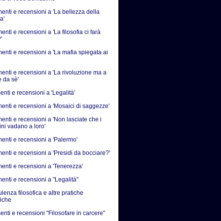
nti e recensioni a 'La bellezza della
a'
ti e recensioni a 'La filosofia ci farà
'
nti e recensioni a 'La mafia spiegata ai
nti e recensioni a 'La rivoluzione ma a
e da sè'
nti e recensioni a 'Legalità'
nti e recensioni a 'Mosaici di saggezze'
nti e recensioni a 'Non lasciate che i
ni vadano a loro'
nti e recensioni a 'Palermo'
nti e recensioni a 'Presidi da bocciare?'
nti e recensioni a 'Tenerezza'
nti e recensioni a "Legalità"
enza filosofica e altre pratiche
fiche
nti e recensioni "Filosofare in carcere"